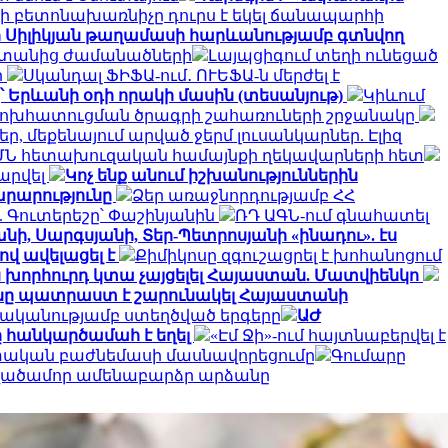
ի բետոնախառնիչը դուրս է եկել ճանապարհի
ի Սիլիկյան թաղամասի հարևանությամբ գտնվող
սաստանից ժամանածների
Լայպցիգում տեղի ունեցած
ի
Սկանդալ ՖԻՖԱ-ում․ ՈՒԵՖԱ-ն մերժել է
՝ Երևանի օդի որակի մասին (տեսանյութ)
Կիևում
փոխհատուցման ծրագրի շահառուների շրջանակը
, մեքենայում արված ջերմ լուսանկարներ. Էլիզ
ՄՆ հետախուզական համայնքի ղեկավարների հետ
արվել
Կոչ ենք անում իշխանություններին
արարությունը
Ձեր առաջնորդությամբ ՀՀ
 Գուտերեշը՝ Փաշինյանին
ՌԴ ԱԳՆ-ում գնահատել
նի, Սարգսյանի, Տեր-Պետրոսյանի «ինադու». էս
ով ավելացել է
Քիմիկոսը զգուշացրել է խոհանոցում
ն խորհուրդ կտա չայցելել Հայաստան. Մատվիենկո
ը պատրաստ է շարունակել Հայաստանի
ականությամբ ստեղծված երգերը
ԱԺ
 հանկարծամահ է եղել
«Էմ Ջի»-ում հայտնաբերվել է
ետական բաժնեմասի մասնավորեցումը
Գումարը
տվածամոր ամենաբարձր արձանը