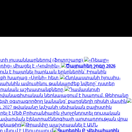
գստի լուսանկարներով (ֆոտոշարք)
«Ռեալը»
ից» միացել է «Կոմոյին»
Ծայրահեղ շոգը 2026
ուն է հայտնել հարևան երկրներին՝ Իրանին
ոքի խաղաց «Սյոնի» հետ
Հնդկաստանի հյուսիս-
նախկին ամուսինու թանկարժեք նվերը՝ դստեր
րարական աշխատանքները
Դամասկոսի
դիվանագիտական ներկայացում է խաղում. Թեհրանը
վեյփ օգտագործող կանանց՝ քաղցկեղի ռիսկի մասին
նչև 2027 թվականը կմշակի սեփական բալիստիկ
ել է Մեծ Բրիտանիային չխոչընդոտել ռուսական
 խավարման էլեկտրաէներգիայի արտադրության վրա
ինքնաթիռ
Թրամփը պաշտպանել է ԱՄՆ
 մնում է Սեուտայում
Գարեգին Բ Վեփահառին