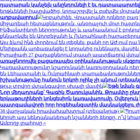
դատարան կանչելն անընդունելի է եւ դատապարտել
երթևեկելի հատվածից, կողաշրջվել և բшխվել մոտ
աղբավայրում
Կոբախիձե. Վրաստանի դռները բաց ե
միջադեպի հետաքննություն․ անօդաչուի մոտ հայտ
Ինֆանտինոյի ներողությունը և պահպանում է բոյկո
քննարկվել են Ադրբեջանի և Ուկրաինայի հարաբերու
Այս ձևով ինձ փորձում են լռեցնել, քանի որ ԱԺ-ում 
Մելիքյանն արձագանքել է կողակից ունենալու մասի
Իտալիայի 27 քաղաքներում տապի պատճառով վտան
առաջնորդվել բացառապես օրինականության սկզբո
Կառավարությունը կշարունակի կառուցողական դեր
են Լեհաստանի և Ուկրաինայի տարաձայնություններ
իշխանությունը հանուն երկրի ոչինչ չի անում (տեսանյ
թույլ տրվող վտանգավոր սխալի մասին
Եթե նման գ
Նոր մեղադրանք՝ Գագիկ Ծառուկյանին. Թրամփը ընտր
երկաթուղիների կոնցեսիոն կառավարումը. Օվերչուկ
պատգամավորի հոր հոգեհանգստին մասնակցելու ժ
38 վարչական իրավախախտում (տեսանյութ)
Պուտ
կհոսի այս կենդանակերպի նշանների ձեռքը. ո՞վ կ
Ամբողջ լրահոսը »