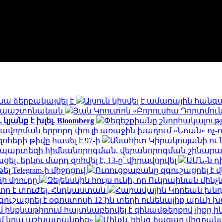
նա ձերբակալվել է
Ալսուն կիսվել է ամառային հան
ն․ պաշտոնական
Յան Կոուտոն «Բորուսիա Դորտմունդ
անք է խլել. Bloomberg
Փեզեշքիանը շնորհակալությ
ավորման երրորդ փուլի առաջին խաղում «Նոան» ոչ-
հերի թիվը հասել է 97-ի
Անահիտ Կիրակոսյանի ու 
ապարտեզի հիմնանորոգման, վերանորոգման շինա
․ երկու մարդ զոհվել է, 13-ը՝ վիրավորվել
ԱՄՆ-ն 
ել Telegram-ի միջոցով
Ուռուցքաբանը զգուշացրել է 
ճի մրուրը
Զելենսկին հույս ունի, որ Ուկրաինան մի
որ է տուժել. Հնդկաստան
Հարավային Կորեան խնդր
ւշացրել է օգոստոսի 12-ին տեղի ունենալիք արևի
ինքնաթիռում հայտնաբերվել է զինամթերքով լիքը 
եմ նրա աշխատանքից»
Մինչև հինգ հազար միգրանտ