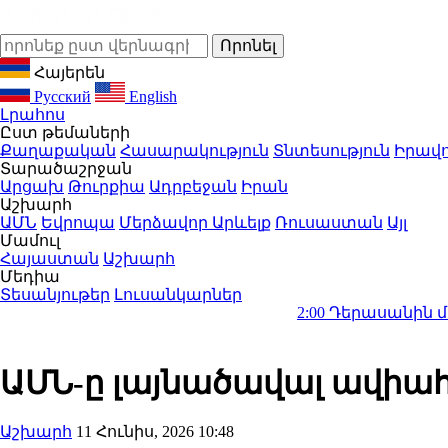
Հայերեն
Русский
English
Լրահոս
Ըստ թեմաների
Քաղաքական
Հասարակություն
Տնտեսություն
Իրավո
Տարածաշրջան
Արցախ
Թուրքիա
Ադրբեջան
Իրան
Աշխարհ
ԱՄՆ
Եվրոպա
Մերձավոր Արևելք
Ռուսաստան
Այլ
Մամուլ
Հայաստան
Աշխարհ
Մեդիա
Տեսանյութեր
Լուսանկարներ
2:00
Դերասանին մեղադրում ե
ԱՄՆ-ը լայնածավալ ավիահ
Աշխարհ
11 Հունիս, 2026 10:48