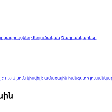
րցազրույցներ
Վերլուծական
Ծաղրանկարներ
ն կիսվել է ամառային հանգստի լուսանկարներով (ֆ
նին