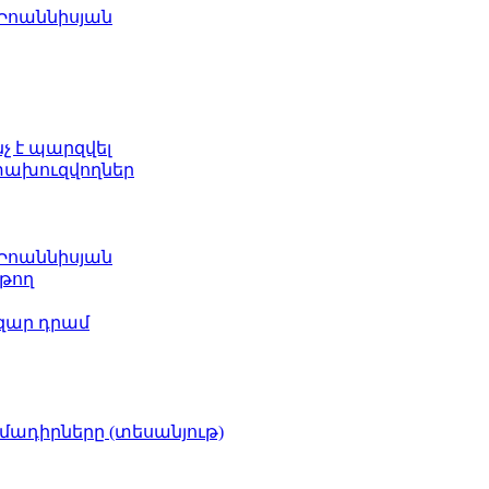
 Իոաննիսյան
նչ է պարզվել
ետախուզվողներ
 Իոաննիսյան
թող
ազար դրամ
իմադիրները (տեսանյութ)