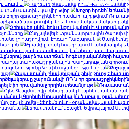
ի. Արամ Ա
Գարգառ բնակավայրում «KamAZ» մակնիշ
ակա տան պատին․ կա վիրшվոր
Խոշոր հրդեհ՝ Երևան
ն բոլոր զբոսաշրջիկների համար, այդ թվում՝ Ռու
նաբերված պայթուցիկը եղել է ռազմական մակարդակ
տը
Զոհասեղանին երևանցու կյանքն է․ Վարդանյանը
թյունները
Ընդլայնվել է տրանսպորտային ծախսի 
դա նրանց չի հաջողվում․ Էդգար Ղազարյան
Ծաղկեփնջեր
ն հարցին
Թրամփը փակ հանդիպում է անցկացրել Ա
գավորության առավելագույն մակարդակ է հայտար
ւնքներով. բարձրաստիճան հոգեւորականների հայտ
 խաղալ տարածաշրջանային խաղաղության գործում.
ի ազդեցությունը Կիևին աջակցության վրա
Քոչարյա
ութ)
Հայաստանի բնակչության թիվը շուրջ 7 հազար
ործելակերպը շարունակվի ՌԴ-ն իր զբոսաշրջիկների
ել է իր իրավահաջորդին (տեսանյութ)
Ռուսաստան
Օլեգ Գազմանովը քննադատել է արհեստական բան
ամանակ Գորիսի էկոպարեկային ծառայության պետը
ինը թույլ է տվել «Շերեմետևո» օդանավակայանի պ
հարստանա
Լեհաստանում կբացեն Եվրոպայում Աս