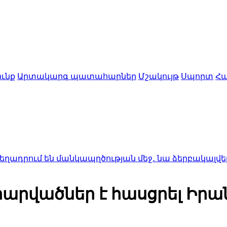
ւնք
Արտակարգ պատահարներ
Մշակույթ
Սպորտ
Հա
ն մանկապղծության մեջ․ նա ձերբակալվել է
1:50
Ալսու
արվածներ է հասցրել Իրա