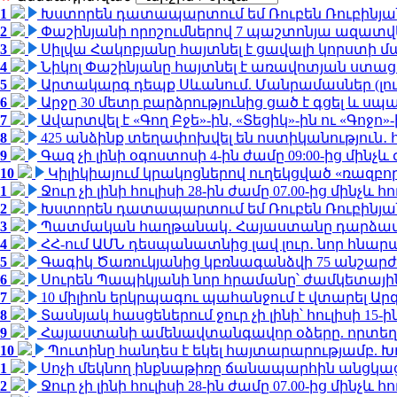
1
Խստորեն դատապարտում եմ Ռուբեն Ռուբինյանի
2
Փաշինյանի որոշումներով 7 պաշտոնյա ազատվ
3
Սիլվա Հակոբյանը հայտնել է ցավալի կորստի մ
4
Նիկոլ Փաշինյանը հայտնել է առավոտյան ստ
5
Արտակարգ դեպք Սևանում. Մանրամասներ (լո
6
Արջը 30 մետր բարձրությունից ցած է գցել և ս
7
Ավարտվել է «Գող Բջե»-ին, «Տեցիկ»-ին ու «Գոջ
8
425 անձինք տեղափոխվել են ոստիկանություն․
9
Գազ չի լինի օգոստոսի 4-ին ժամը 09:00-ից մինչև 
10
Կիլիկիայում կրակոցներով ուղեկցված «ռազբ
1
Ջուր չի լինի հուլիսի 28-ին ժամը 07.00-ից մինչև հո
2
Խստորեն դատապարտում եմ Ռուբեն Ռուբինյանի
3
Պատմական հաղթանակ․ Հայաստանը դարձավ 
4
ՀՀ-ում ԱՄՆ դեսպանատնից լավ լուր․ նոր հնար
5
Գագիկ Ծառուկյանից կբռնագանձվի 75 անշարժ գո
6
Սուրեն Պապիկյանի նոր հրամանը՝ ժամկետային
7
10 միլիոն երկրպագու պահանջում է վտարել Արգ
8
Տասնյակ հասցեներում ջուր չի լինի՝ հուլիսի 15-ին
9
Հայաստանի ամենավտանգավոր օձերը. որտեղ
10
Պուտինը հանդես է եկել հայտարարությամբ. Խո
1
Սոչի մեկնող ինքնաթիռը ճանապարհին անցկացրե
2
Ջուր չի լինի հուլիսի 28-ին ժամը 07.00-ից մինչև հո