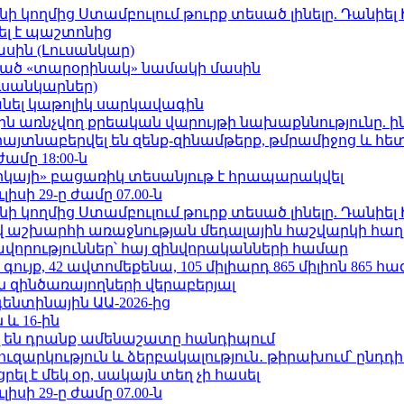
 կողմից Ստամբուլում թուրք տեսած լինելը. Դանիել
ել է պաշտոնից
ասին (Լուսանկար)
ացած «տարօրինակ» նամակի մասին
ւսանկարներ)
պանել կաթոլիկ սարկավագին
ո»-ին առնչվող քրեական վարույթի նախաքննությունը. ի
 հայտնաբերվել են զենք-զինամթերք, թմրամիջոց և հ
ժամը 18:00-ն
որկայի» բացառիկ տեսանյութ է հրապարակվել
ւլիսի 29-ը ժամը 07.00-ն
 կողմից Ստամբուլում թուրք տեսած լինելը. Դանիել
աշխարհի առաջնության մեդալային հաշվարկի հաղ
ավորություններ՝ հայ զինվորականների համար
ւյք, 42 ավտոմեքենա, 105 միլիարդ 865 միլիոն 865 հ
 զինծառայողների վերաբերյալ
ենտինային ԱԱ-2026-ից
 և 16-ին
 են դրանք ամենաշատը հանդիպում
ւզարկություն և ձերբակալություն․ թիրախում՝ ընդդ
լ է մեկ օր, սակայն տեղ չի հասել
ւլիսի 29-ը ժամը 07.00-ն