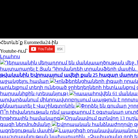
Հետևե՛ք Euromedia24-ին
Youtube-ում`
Լրահոս
Դերասանին մեղադրում են մանկապղծության մեջ․ 
հայտարարել է Յան Դիոմանդեի տրանսֆերի մասի
թվականին Եվրոպայում ավելի քան 25 հազար մարդու կյ
աջակցելու համար
Կոնֆերենցիաների լիգայի որակ
արևելքում տեղի ունեցած ջրհեղեղների հետևանքով զո
հարսանիքին (տեսանյութ)
Կապահովվեն 61 մանկ
արվարձանում միկրոավտոբուսում պայթյուն է որոտացել
քննադատել է Վաշինգտոնին
Փորձել են գումար շորթ
Ո՞ր հիվանդության դեմ պայքարում է օգտակար սուր
հրթիռային համակարգ
Օդանավում գտնվող 13 ուղև
գազի ներմուծմանը
Եվրոպական հանձնաժողովը զգո
ազդեցության մասին
Լայպցիգի օդանավակայանում 
պաշտպանության նախարարին․ «Չափազանց գոհ 