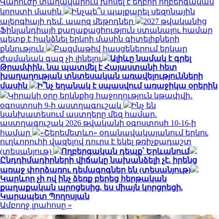
Վարուժը տաղավարում խոսել է եղբոր ողբերգական
կորստի մասին
Ինչպե՞ս պայքարել սեզոնային
ալերգիայի դեմ. պարզ մեթոդներ
2027 թվականից
Ֆինլանդիայի քաղաքացիություն ստանալու համար
պետք է հանձնել երկրի մասին գիտելիքների
քննություն
Բազմաթիվ հասցեներում երկար
ժամանակ գազ չի լինելու
Ալիևը նամակ է գրել
Թրամփին․ նա պատմել է Հայաստանի հետ
խաղաղության տնտեսական առավելությունների
մասին
Ի՞նչ եղանակ է սպասվում առաջիկա օրերին
Կիրակի օրը երկնքից հաջողություն կթափվի․
օգոստոսի 9-ի աստղագուշակ
Ինչ են
կանխատեսում աստղերը մեզ համար.
աստղագուշակ 2026 թվականի օգոստոսի 10-16-ի
համար
«Շերեմետևո» օդանավակայանում երկու
ուղևորուհի վազելով դուրս է եկել թռիչքադաշտ
(տեսանյութ)
Ողբերգական դեպք՝ Երևանում
Ընդդիմադիրների վիճակը նախանձելի չէ. իրենց
առաջ փորձառու դեմագոգներ են (տեսանյութ)
Կարևոր չի ով ինչ ձեռք բերեց հերթական
քաղաքական պրոցեսից, ես միայն կորցրեցի.
Կարապետ Պողոսյան
Ամբողջ լրահոսը »