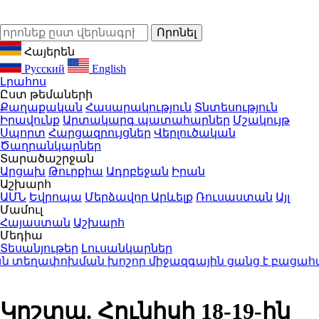
Հայերեն
Русский
English
Լրահոս
Ըստ թեմաների
Քաղաքական
Հասարակություն
Տնտեսություն
Իրավունք
Արտակարգ պատահարներ
Մշակույթ
Սպորտ
Հարցազրույցներ
Վերլուծական
Ծաղրանկարներ
Տարածաշրջան
Արցախ
Թուրքիա
Ադրբեջան
Իրան
Աշխարհ
ԱՄՆ
Եվրոպա
Մերձավոր Արևելք
Ռուսաստան
Այլ
Մամուլ
Հայաստան
Աշխարհ
Մեդիա
Տեսանյութեր
Լուսանկարներ
եղափոխման խոշոր միջազգային ցանց է բացահայտ
Կոշտա. Հունիսի 18-19-ին