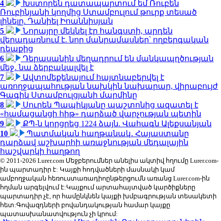
4
Խստորեն դատապարտում եմ Ռուբեն
Ռուբինյանի կողմից Ստամբուլում թուրք տեսած
լինելը. Դանիել Իոաննիսյան
5
Նորայրը մեկնել էր հանգստի, արդեն
վերադառնում է. նոր մանրամասներ՝ ողբերգական
դեպքից
6
Դերասանին մեղադրում են մանկապղծության
մեջ․ նա ձերբակալվել է
7
Ավտոմեքենայում հայտնաբերվել է
առողջապահության նախկին նախարար, վիրաբույժ
Գագիկ Ստամբուլցյանի մարմինը
8
Սուրեն Պապիկյանը պաշտոնից ազատել է
«համացանցի հիթ» դարձած վարչության պետին
9
ՔՊ-ն կորցրեց 1224 ձայն. Վահագն Ալեքսանյան
10
Պատմական հաղթանակ․ Հայաստանը
դարձավ աշխարհի առաջնության մեդալային
հաշվարկի հաղթող
© 2011-2026 Lurer.com Մեջբերումներ անելիս ակտիվ հղումը Lurer.com-
ին պարտադիր է: Կայքի հոդվածների մասնակի կամ
ամբողջական հեռուստառադիոընթերցումն առանց Lurer.com-ին
հղման արգելվում է:Կայքում արտահայտված կարծիքները
պարտադիր չէ, որ համընկնեն կայքի խմբագրության տեսակետի
հետ:Գովազդների բովանդակության համար կայքը
պատասխանատվություն չի կրում: