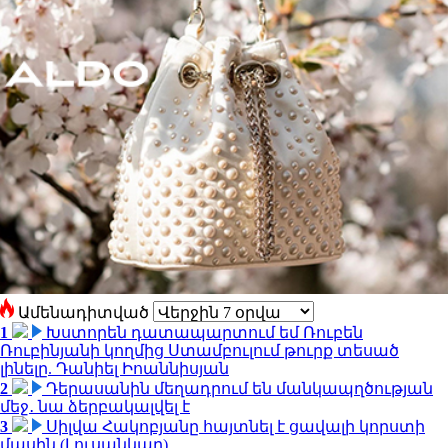
Ամենադիտված
1
Խստորեն դատապարտում եմ Ռուբեն
Ռուբինյանի կողմից Ստամբուլում թուրք տեսած
լինելը. Դանիել Իոաննիսյան
2
Դերասանին մեղադրում են մանկապղծության
մեջ․ նա ձերբակալվել է
3
Սիլվա Հակոբյանը հայտնել է ցավալի կորստի
մասին (Լուսանկար)