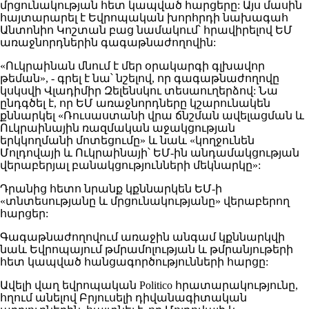
մրցունակության հետ կապված հարցերը: Այս մասին
հայտարարել է Եվրոպական խորհրդի նախագահ
Անտոնիո Կոշտան բաց նամակում՝ հրավիրելով ԵՄ
առաջնորդներին գագաթնաժողովին:
«Ուկրաինան մնում է մեր օրակարգի գլխավոր
թեման», - գրել է նա՝ նշելով, որ գագաթնաժողովը
կսկսվի Վլադիմիր Զելենսկու տեսաուղերձով: Նա
ընդգծել է, որ ԵՄ առաջնորդները կշարունակեն
քննարկել «Ռուսաստանի վրա ճնշման ավելացման և
Ուկրաինային ռազմական աջակցության
երկկողմանի մոտեցումը» և նաև «կողջունեն
Մոլդովայի և Ուկրաինայի՝ ԵՄ-ին անդամակցության
վերաբերյալ բանակցությունների մեկնարկը»:
Դրանից հետո նրանք կքննարկեն ԵՄ-ի
«տնտեսությանը և մրցունակությանը» վերաբերող
հարցեր:
Գագաթնաժողովում առաջին անգամ կքննարկվի
նաև Եվրոպայում թմրամոլության և թմրանյութերի
հետ կապված հանցագործությունների հարցը:
Ավելի վաղ եվրոպական Politico հրատարակությունը,
հղում անելով Բրյուսելի դիվանագիտական ​​