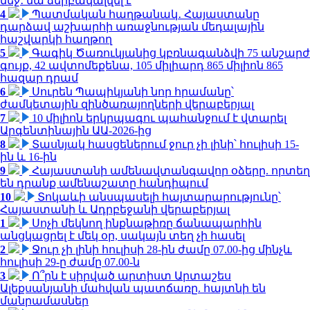
մեջ․ նա ձերբակալվել է
4
Պատմական հաղթանակ․ Հայաստանը
դարձավ աշխարհի առաջնության մեդալային
հաշվարկի հաղթող
5
Գագիկ Ծառուկյանից կբռնագանձվի 75 անշարժ
գույք, 42 ավտոմեքենա, 105 միլիարդ 865 միլիոն 865
հազար դրամ
6
Սուրեն Պապիկյանի նոր հրամանը՝
ժամկետային զինծառայողների վերաբերյալ
7
10 միլիոն երկրպագու պահանջում է վտարել
Արգենտինային ԱԱ-2026-ից
8
Տասնյակ հասցեներում ջուր չի լինի՝ հուլիսի 15-
ին և 16-ին
9
Հայաստանի ամենավտանգավոր օձերը. որտեղ
են դրանք ամենաշատը հանդիպում
10
Տոկաևի անսպասելի հայտարարությունը՝
Հայաստանի և Ադրբեջանի վերաբերյալ
1
Սոչի մեկնող ինքնաթիռը ճանապարհին
անցկացրել է մեկ օր, սակայն տեղ չի հասել
2
Ջուր չի լինի հուլիսի 28-ին ժամը 07.00-ից մինչև
հուլիսի 29-ը ժամը 07.00-ն
3
Ո՞րն է սիրված արտիստ Արտաշես
Ալեքսանյանի մահվան պատճառը. հայտնի են
մանրամասներ