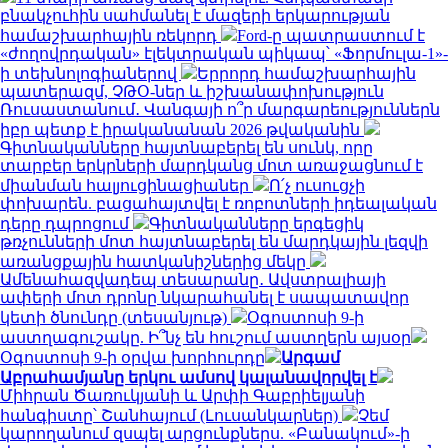
բնակչուհին սահմանել է մազերի երկարության
համաշխարհային ռեկորդ
Ford-ը պատրաստում է
«ժողովրդական» էլեկտրական պիկապ՝ «Ֆորմուլա-1»-
ի տեխնոլոգիաներով
Երրորդ համաշխարհային
պատերազմ, ՉԹՕ-ներ և իշխանափոխություն
Ռուսաստանում․ Վանգայի ո՞ր մարգարեություններն
իբր պետք է իրականանան 2026 թվականին
Գիտնականները հայտնաբերել են սունկ, որը
տարբեր երկրների մարդկանց մոտ առաջացնում է
միանման հալյուցինացիաներ
Ո՛չ ուսուցչի
փոխարեն. բացահայտվել է ռոբոտների իդեալական
դերը դպրոցում
Գիտնականները երգեցիկ
թռչունների մոտ հայտնաբերել են մարդկային լեզվի
առանցքային հատկանիշներից մեկը
Ամենահազվադեպ տեսարանը․ Ավստրալիայի
ափերի մոտ դրոնը նկարահանել է սապատավոր
կետի ծնունդը (տեսանյութ)
Օգոստոսի 9-ի
աստղագուշակը. Ի՞նչ են հուշում աստղերն այսօր
Օգոստոսի 9-ի օրվա խորհուրդը
Արգամ
Աբրահամյանը երկու ամսով կալանավորվել է
Միհրան Ծառուկյանի և Արփի Գաբրիելյանի
հանգիստը՝ Շանհայում (Լուսանկարներ)
Չեմ
կարողանում զսպել արցունքներս. «Բանակում»-ի