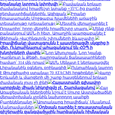
եղանակը կտրուկ կփոխվի
Բավական երկար
ժամանակով հրաժեշտ կտանք +35°C-ից բարձր
ջերմաստիճաններին. Ազիզյան
Իրանը
հրապարակել Մոջթաբա Խամենեիի առաջին
տեսանյութը (տեսանյութ)
Մեսսին վերադարձել է
Ռոսարիո՝ հորը վերջին հրաժեշտը տալու
Մենք չենք
բանակցում ԱՄՆ-ի հետ․ Արաղչին պարզաբանել է
Թեհրան–Վաշինգտոն շփումների ձևաչափը
Իրավիճակը վատագույնն է պատերազմի սկզբից ի
վեր․ Ուկրաինայում ահազանգում են ՀՕՊ-ի
խնդիրների մասին
Նոր Ախուրյան, Նոր Կյանք,
Կառնուտ և Քեթի․ դպրոցական ճանապարհների
համար՝ 314 մլն դրամ
ԱՄՆ Սենատ է ներկայացվել
Լիբանանին օգնելու օրինագիծ
Ուկրաինան կարող
է Թուրքիայից ստանալ 70 ATACMS հրթիռներ
Վաղը
Երևանի և մարզերի մի շարք հասցեներում երկար
ժամանակ լույս չի լինի
Հայաստանի գլխավոր
պրոբլեմը միայն նիկոլիզմը չէ․ Շարմազանով
Հայ
Առաքելական եկեղեցին նշում է Սուրբ Աստվածածնի
վերափոխման տոնին նախորդող պահքի
Բարեկենդանը
Արտակարգ իրավիճակ՝ Սևանում.
Մանրամասներ
Օդեսան դարձել է ռուսաստանյան
գիշերային զանգվածային հարձակման հիմնական