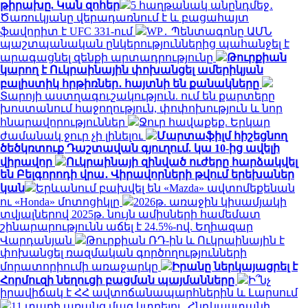
թիրախը. Կան զոհեր
5 հաղթանակ անընդմեջ․
Ծառուկյանը վերադառնում է և բացահայտ
ֆավորիտ է UFC 331-ում
WP․ Պենտագոնը ԱՄՆ
պաշտպանական ընկերություններից պահանջել է
արագացնել զենքի արտադրությունը
Թուրքիան
կարող է Ուկրաինային փոխանցել ամերիկյան
բալիստիկ հրթիռներ․ հայտնի են քանակները
Տարոյի աստղագուշակություն. ում են քարտերը
խոստանում հաջողություն, փոփոխություն և նոր
հնարավորություններ
Ջուր հավաքեք. Երկար
ժամանակ ջուր չի լինելու
Մարտաֆիլմ հիշեցնող
ծեծկռտուք Դաշտավան գյուղում. կա 10-ից ավելի
վիրավոր
Ուկրաինայի զինված ուժերը հարձակվել
են Բելգորոդի վրա․ Վիրավորների թվում երեխաներ
կան
Երևանում բախվել են «Mazda» ավտոմեքենան
ու «Honda» մոտոցիկլը
2026թ. առաջին կիսամյակի
տվյալներով 2025թ. նույն ամիսների համեմատ
շինարարությունն աճել է 24.5%-ով. Եղիազար
Վարդանյան
Թուրքիան ՌԴ-ին և Ուկրաինային է
փոխանցել ռազմական գործողությունների
մորատորիումի առաջարկը
Իրանը ներկայացրել է
Հորմուզի նեղուցի բացման պայմանները
Ի՞նչ
իրավիճակ է ՀՀ ավտոճանապարհներին և Լարսում
11 տարի առանց մազ կտրելու. Հնդկաստանի