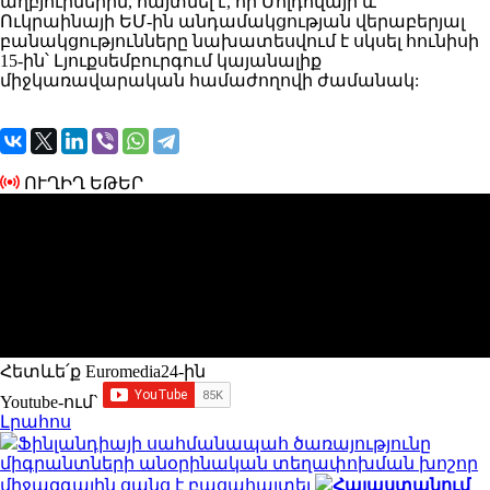
աղբյուրներին, հայտնել է, որ Մոլդովայի և
Ուկրաինայի ԵՄ-ին անդամակցության վերաբերյալ
բանակցությունները նախատեսվում է սկսել հունիսի
15-ին՝ Լյուքսեմբուրգում կայանալիք
միջկառավարական համաժողովի ժամանակ:
ՈՒՂԻՂ ԵԹԵՐ
Հետևե՛ք Euromedia24-ին
Youtube-ում`
Լրահոս
Ֆինլանդիայի սահմանապահ ծառայությունը
միգրանտների անօրինական տեղափոխման խոշոր
միջազգային ցանց է բացահայտել
Հայաստանում