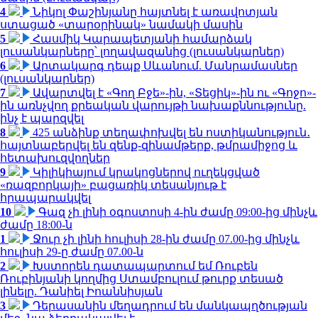
4
Նիկոլ Փաշինյանը հայտնել է առավոտյան
ստացած «տարօրինակ» նամակի մասին
5
Հասմիկ Կարապետյանի համարձակ
լուսանկարները՝ լողավազանից (լուսանկարներ)
6
Արտակարգ դեպք Սևանում. Մանրամասներ
(լուսանկարներ)
7
Ավարտվել է «Գող Բջե»-ին, «Տեցիկ»-ին ու «Գոջո»-
ին առնչվող քրեական վարույթի նախաքննությունը.
ինչ է պարզվել
8
425 անձինք տեղափոխվել են ոստիկանություն․
հայտնաբերվել են զենք-զինամթերք, թմրամիջոց և
հետախուզվողներ
9
Կիլիկիայում կրակոցներով ուղեկցված
«ռազբորկայի» բացառիկ տեսանյութ է
հրապարակվել
10
Գազ չի լինի օգոստոսի 4-ին ժամը 09:00-ից մինչև
ժամը 18:00-ն
1
Ջուր չի լինի հուլիսի 28-ին ժամը 07.00-ից մինչև
հուլիսի 29-ը ժամը 07.00-ն
2
Խստորեն դատապարտում եմ Ռուբեն
Ռուբինյանի կողմից Ստամբուլում թուրք տեսած
լինելը. Դանիել Իոաննիսյան
3
Դերասանին մեղադրում են մանկապղծության