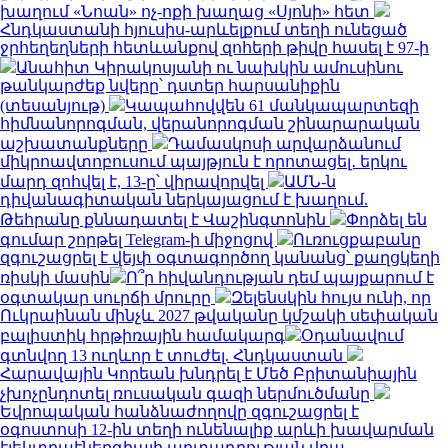
խաղում «Նոան» ոչ-ոքի խաղաց «Սյոնի» հետ
Հնդկաստանի հյուսիս-արևելքում տեղի ունեցած
ջրհեղեղների հետևանքով զոհերի թիվը հասել է 97-ի
Անահիտ Կիրակոսյանի ու նախկին ամուսինու
թանկարժեք նվերը՝ դստեր հարսանիքին
(տեսանյութ)
Կապահովվեն 61 մանկապարտեզի
հիմնանորոգման, վերանորոգման շինարարական
աշխատանքները
Դամասկոսի արվարձանում
միկրոավտոբուսում պայթյուն է որոտացել․ երկու
մարդ զոհվել է, 13-ը՝ վիրավորվել
ԱՄՆ-ն
դիվանագիտական ներկայացում է խաղում.
Թեհրանը քննադատել է Վաշինգտոնին
Փորձել են
գումար շորթել Telegram-ի միջոցով
Ուռուցքաբանը
զգուշացրել է վեյփ օգտագործող կանանց՝ քաղցկեղի
ռիսկի մասին
Ո՞ր հիվանդության դեմ պայքարում է
օգտակար սուրճի մրուրը
Զելենսկին հույս ունի, որ
Ուկրաինան մինչև 2027 թվականը կմշակի սեփական
բալիստիկ հրթիռային համակարգ
Օդանավում
գտնվող 13 ուղևոր է տուժել. Հնդկաստան
Հարավային Կորեան խնդրել է Մեծ Բրիտանիային
չխոչընդոտել ռուսական գազի ներմուծմանը
Եվրոպական հանձնաժողովը զգուշացրել է
օգոստոսի 12-ին տեղի ունենալիք արևի խավարման
էլեկտրաէներգիայի արտադրության վրա