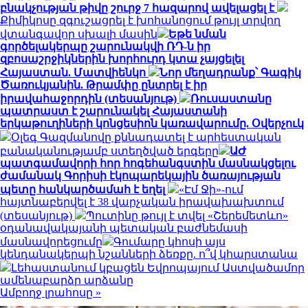
բնակչության թիվը շուրջ 7 հազարով ավելացել է
Քիմիկոսը զգուշացրել է խոհանոցում թույլ տրվող
վտանգավոր սխալի մասին
Եթե նման
գործելակերպը շարունակվի ՌԴ-ն իր
զբոսաշրջիկներին խորհուրդ կտա չայցելել
Հայաստան. Մատվիենկո
Նոր մեղադրանք՝ Գագիկ
Ծառուկյանին. Թրամփը ընտրել է իր
իրավահաջորդին (տեսանյութ)
Ռուսաստանը
պատրաստ է շարունակել Հայաստանի
երկաթուղիների կոնցեսիոն կառավարումը. Օվերչուկ
Օլեգ Գազմանովը քննադատել է արհեստական
բանականությամբ ստեղծված երգերը
ԱԺ
պատգամավորի հոր հոգեհանգստին մասնակցելու
ժամանակ Գորիսի էկոպարեկային ծառայության
պետը հանկարծամահ է եղել
«Էմ Ջի»-ում
հայտնաբերվել է 38 վարչական իրավախախտում
(տեսանյութ)
Պուտինը թույլ է տվել «Շերեմետևո»
օդանավակայանի պետական բաժնեմասի
մասնավորեցումը
Գումարը կհոսի այս
կենդանակերպի նշանների ձեռքը. ո՞վ կհարստանա
Լեհաստանում կբացեն Եվրոպայում Աստվածամոր
ամենաբարձր արձանը
Ամբողջ լրահոսը »