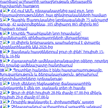
դարձավ աշխարհի առաջնության մեդալային
հաշվարկի հաղթող
4
ՀՀ-ում ԱՄՆ դեսպանատնից լավ լուր․ նոր
հնարավորություններ՝ հայ զինվորականների համար
5
Գագիկ Ծառուկյանից կբռնագանձվի 75 անշարժ
գույք, 42 ավտոմեքենա, 105 միլիարդ 865 միլիոն 865
հազար դրամ
6
Սուրեն Պապիկյանի նոր հրամանը՝
ժամկետային զինծառայողների վերաբերյալ
7
10 միլիոն երկրպագու պահանջում է վտարել
Արգենտինային ԱԱ-2026-ից
8
Տասնյակ հասցեներում ջուր չի լինի՝ հուլիսի 15-
ին և 16-ին
9
Հայաստանի ամենավտանգավոր օձերը. որտեղ
են դրանք ամենաշատը հանդիպում
10
Պուտինը հանդես է եկել հայտարարությամբ.
Խուզարկություն և ձերբակալություն․ թիրախում՝
ընդդիմադիրները (տեսանյութ)
1
Սոչի մեկնող ինքնաթիռը ճանապարհին
անցկացրել է մեկ օր, սակայն տեղ չի հասել
2
Ջուր չի լինի հուլիսի 28-ին ժամը 07.00-ից մինչև
հուլիսի 29-ը ժամը 07.00-ն
3
Ռուբլին թանկացել է․ փոխարժեքն՝ այսօր
4
Չինաստանում աշխարհում առաջին անգամ