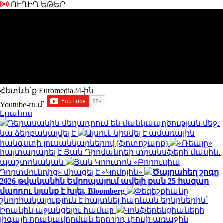
ՈՒՂԻՂ ԵԹԵՐ
Հետևե՛ք Euromedia24-ին
Youtube-ում`
Լրահոս
Դերասանին մեղադրում են մանկապղծության մեջ․
նա ձերբակալվել է
Ալսուն կիսվել է ամառային
հանգստի լուսանկարներով (ֆոտոշարք)
«Ռեալը»
հայտարարել է Յան Դիոմանդեի տրանսֆերի մասին․
պաշտոնական
Յան Կոուտոն «Բորուսիա
Դորտմունդից» միացել է «Կոմոյին»
Ծայրահեղ շոգը
2026 թվականին Եվրոպայում ավելի քան 25 հազար
մարդու կյանք է խլել. Bloomberg
Փեզեշքիանը
շնորհակալություն է հայտնել հարևան երկրներին՝
Իրանին աջակցելու համար
Կոնֆերենցիաների
լիգայի որակավորման երրորդ փուլի առաջին