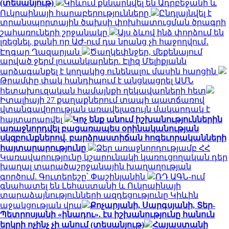
(տեսանյութ)
Կիևում քննարկվել են Ադրբեջանի և
Ուկրաինայի հարաբերությունները
Ընդլայնվել է
տրանսպորտային ծախսի փոխհատուցման ծրագրի
շահառուների շրջանակը
Այս ձևով ինձ փորձում են
լռեցնել, քանի որ ԱԺ-ում դա նրանց չի հաջողվում․
Էդգար Ղազարյան
Ծաղկեփնջեր, մեքենայում
արված ջերմ լուսանկարներ. Էլիզ Մելիքյանն
արձագանքել է կողակից ունենալու մասին հարցին
Թրամփը փակ հանդիպում է անցկացրել ԱՄՆ
հետախուզական համայնքի ղեկավարների հետ
Իտալիայի 27 քաղաքներում տապի պատճառով
վտանգավորության առավելագույն մակարդակ է
հայտարարվել
Կոչ ենք անում իշխանություններին
առաջնորդվել բացառապես օրինականության
սկզբունքներով. բարձրաստիճան հոգեւորականների
հայտարարությունը
Ձեր առաջնորդությամբ ՀՀ
Կառավարությունը կշարունակի կառուցողական դեր
խաղալ տարածաշրջանային խաղաղության
գործում. Գուտերեշը՝ Փաշինյանին
ՌԴ ԱԳՆ-ում
գնահատել են Լեհաստանի և Ուկրաինայի
տարաձայնությունների ազդեցությունը Կիևին
աջակցության վրա
Քոչարյանի, Սարգսյանի, Տեր-
Պետրոսյանի «ինադու». էս իշխանությունը հանուն
երկրի ոչինչ չի անում (տեսանյութ)
Հայաստանի