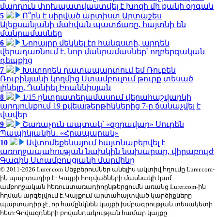
մարդուն փոխպատվաստվել է խոզի մի քանի օրգան
5
Ո՞րն է սիրված արտիստ Արտաշես
Ալեքսանյանի մահվան պատճառը. հայտնի են
մանրամասներ
6
Նորայրը մեկնել էր հանգստի, արդեն
վերադառնում է. նոր մանրամասներ՝ ողբերգական
դեպքից
7
Խստորեն դատապարտում եմ Ռուբեն
Ռուբինյանի կողմից Ստամբուլում թուրք տեսած
լինելը. Դանիել Իոաննիսյան
8
1/15 ընտրատեղամասում վերահաշվարկի
արդյունքում 19 քվեաթերթիկներից 7-ը ճանաչվել է
վավեր
9
Շառաչուն ապտակ՝ «զորավար» Սուրեն
Պապիկյանին․ «Հրապարակ»
10
Ավտոմեքենայում հայտնաբերվել է
առողջապահության նախկին նախարար, վիրաբույժ
Գագիկ Ստամբուլցյանի մարմինը
© 2011-2026 Lurer.com Մեջբերումներ անելիս ակտիվ հղումը Lurer.com-
ին պարտադիր է: Կայքի հոդվածների մասնակի կամ
ամբողջական հեռուստառադիոընթերցումն առանց Lurer.com-ին
հղման արգելվում է:Կայքում արտահայտված կարծիքները
պարտադիր չէ, որ համընկնեն կայքի խմբագրության տեսակետի
հետ:Գովազդների բովանդակության համար կայքը