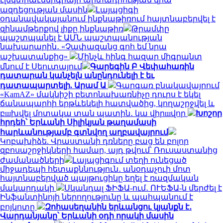
ազդեցության մասին
Լայպցիգի
օդանավակայանում ինքնաթիռում հայտնաբերվել է
զինամթերքով լիքը ինքնաթիռ
Թրամփը
պաշտպանել է ԱՄՆ պաշտպանության
նախարարին․ «Չափազանց գոհ եմ նրա
աշխատանքից»
Մինչև հինգ հազար միգրանտ
մնում է Սեուտայում
Գարեգին Բ Վեփահառին
դատարան կանչելն անընդունելի է եւ
դատապարտելի. Արամ Ա
Գարգառ բնակավայրում
«KamAZ» մակնիշի բետոնախառնիչը դուրս է եկել
ճանապարհի երթևեկելի հատվածից, կողաշրջվել և
բшխվել մոտակա տան պատին․ կա վիրшվոր
Խոշոր
հրդեհ՝ Երևանի Սիլիկյան թաղամասի
հարևանությամբ գտնվող աղբավայրում
Կոբախիձե. Վրաստանի դռները բաց են բոլոր
զբոսաշրջիկների համար, այդ թվում՝ Ռուսաստանից
ժամանածների
Լայպցիգում տեղի ունեցած
միջադեպի հետաքննություն․ անօդաչուի մոտ
հայտնաբերված պայթուցիկը եղել է ռազմական
մակարդակի
Սկանդալ ՖԻՖԱ-ում․ ՈՒԵՖԱ-ն մերժել է
Ինֆանտինոյի ներողությունը և պահպանում է
բոյկոտը
Զոհասեղանին երևանցու կյանքն է․
Վարդանյանը՝ Երևանի օդի որակի մասին