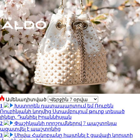
Ամենադիտված
1
Խստորեն դատապարտում եմ Ռուբեն
Ռուբինյանի կողմից Ստամբուլում թուրք տեսած
լինելը. Դանիել Իոաննիսյան
2
Փաշինյանի որոշումներով 7 պաշտոնյա
ազատվել է պաշտոնից
3
Սիլվա Հակոբյանը հայտնել է ցավալի կորստի