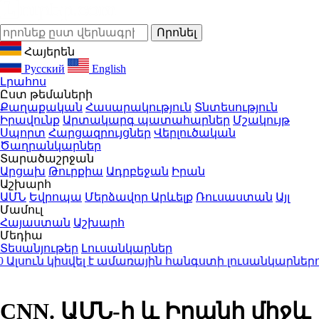
Հայերեն
Русский
English
Լրահոս
Ըստ թեմաների
Քաղաքական
Հասարակություն
Տնտեսություն
Իրավունք
Արտակարգ պատահարներ
Մշակույթ
Սպորտ
Հարցազրույցներ
Վերլուծական
Ծաղրանկարներ
Տարածաշրջան
Արցախ
Թուրքիա
Ադրբեջան
Իրան
Աշխարհ
ԱՄՆ
Եվրոպա
Մերձավոր Արևելք
Ռուսաստան
Այլ
Մամուլ
Հայաստան
Աշխարհ
Մեդիա
Տեսանյութեր
Լուսանկարներ
սուն կիսվել է ամառային հանգստի լուսանկարներով 
CNN. ԱՄՆ-ի և Իրանի միջև