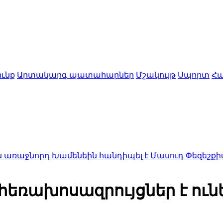
ւնք
Արտակարգ պատահարներ
Մշակույթ
Սպորտ
Հա
 Խամենեին հանդիպել է Մասուդ Փեզեշքիանի հետ
16:
 հեռախոսազրույցներ է ուն