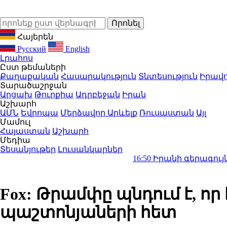
Հայերեն
Русский
English
Լրահոս
Ըստ թեմաների
Քաղաքական
Հասարակություն
Տնտեսություն
Իրավո
Տարածաշրջան
Արցախ
Թուրքիա
Ադրբեջան
Իրան
Աշխարհ
ԱՄՆ
Եվրոպա
Մերձավոր Արևելք
Ռուսաստան
Այլ
Մամուլ
Հայաստան
Աշխարհ
Մեդիա
Տեսանյութեր
Լուսանկարներ
16:50
Իրանի գերագույն առաջնորդ
Fox: Թրամփը պնդում է, որ
պաշտոնյաների հետ