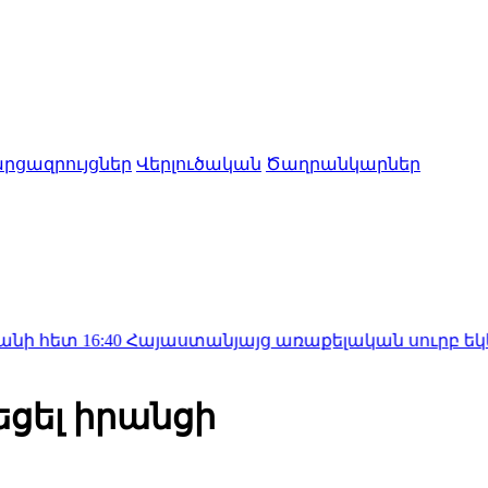
րցազրույցներ
Վերլուծական
Ծաղրանկարներ
40
Հայաստանյայց առաքելական սուրբ եկեղեցին հայց
եցել իրանցի