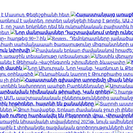
 է Մասուդ Փեզեշքիանի հետ
Հայաստանյայց առաքելա
ռնում է այնտեղ, որտեղ անջնջելի հետք է թողել․ ԱԱ-2
 է, որ շատ երկրներ դեմ են ուկրաինական բալիստիկ 
 հետ
Նոր մանրամասներ Դաշտավանում տեղի ունեց
ը» հաղթեց 90+7-ին
Reuters․ Դեմոկրատները լայնա
դիայի սահմանապահ ծառայությունը միգրանտների
ուկ կփոխվի
Բավական երկար ժամանակով հրաժեշտ
 առաջին տեսանյութը (տեսանյութ)
Մեսսին վերադա
բանել է Թեհրան–Վաշինգտոն շփումների ձևաչափը
րի մասին
Նոր Ախուրյան, Նոր Կյանք, Կառնուտ և Ք
լու օրինագիծ
Ուկրաինան կարող է Թուրքիայից ստա
 չի լինի
Հայաստանի գլխավոր պրոբլեմը միայն նիկ
ն տոնին նախորդող պահքի Բարեկենդանը
Արտակար
 հարձակման հիմնական թիրախը. Կան զոհեր
5 հաղթ
ը ԱՄՆ պաշտպանական ընկերություններից պահանջե
տիկ հրթիռներ․ հայտնի են քանակները
Տարոյի աստղ
ւններ
Ջուր հավաքեք. Երկար ժամանակ ջուր չի լինե
ված ուժերը հարձակվել են Բելգորոդի վրա․ Վիրավոր
 առաջին կիսամյակի տվյալներով 2025թ. նույն ամիսներ
նային է փոխանցել ռազմական գործողությունների 