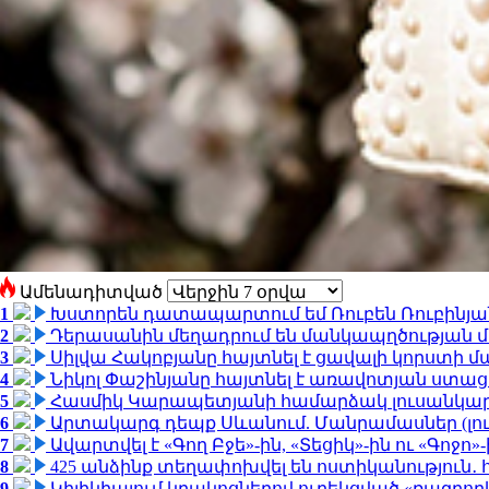
Ամենադիտված
1
Խստորեն դատապարտում եմ Ռուբեն Ռուբինյանի
2
Դերասանին մեղադրում են մանկապղծության մե
3
Սիլվա Հակոբյանը հայտնել է ցավալի կորստի մ
4
Նիկոլ Փաշինյանը հայտնել է առավոտյան ստ
5
Հասմիկ Կարապետյանի համարձակ լուսանկարն
6
Արտակարգ դեպք Սևանում. Մանրամասներ (լո
7
Ավարտվել է «Գող Բջե»-ին, «Տեցիկ»-ին ու «Գոջ
8
425 անձինք տեղափոխվել են ոստիկանություն․
9
Կիլիկիայում կրակոցներով ուղեկցված «ռազբո