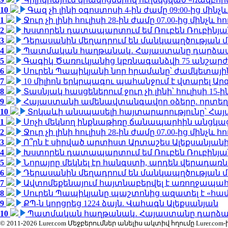
10
Գազ չի լինի օգոստոսի 4-ին ժամը 09:00-ից մինչև
1
Ջուր չի լինի հուլիսի 28-ին ժամը 07.00-ից մինչև հո
2
Խստորեն դատապարտում եմ Ռուբեն Ռուբինյանի
3
Դերասանին մեղադրում են մանկապղծության մե
4
Պատմական հաղթանակ․ Հայաստանը դարձավ 
5
Գագիկ Ծառուկյանից կբռնագանձվի 75 անշարժ գո
6
Սուրեն Պապիկյանի նոր հրամանը՝ ժամկետային
7
10 միլիոն երկրպագու պահանջում է վտարել Արգ
8
Տասնյակ հասցեներում ջուր չի լինի՝ հուլիսի 15-ին
9
Հայաստանի ամենավտանգավոր օձերը. որտեղ
10
Տոկաևի անսպասելի հայտարարությունը՝ Հայ
1
Սոչի մեկնող ինքնաթիռը ճանապարհին անցկացրե
2
Ջուր չի լինի հուլիսի 28-ին ժամը 07.00-ից մինչև հո
3
Ո՞րն է սիրված արտիստ Արտաշես Ալեքսանյա
4
Խստորեն դատապարտում եմ Ռուբեն Ռուբինյանի
5
Նորայրը մեկնել էր հանգստի, արդեն վերադառն
6
Դերասանին մեղադրում են մանկապղծության մե
7
Ավտոմեքենայում հայտնաբերվել է առողջապահ
8
Սուրեն Պապիկյանը պաշտոնից ազատել է «հա
9
ՔՊ-ն կորցրեց 1224 ձայն. Վահագն Ալեքսանյան
10
Պատմական հաղթանակ․ Հայաստանը դարձավ 
© 2011-2026 Lurer.com Մեջբերումներ անելիս ակտիվ հղումը Lure