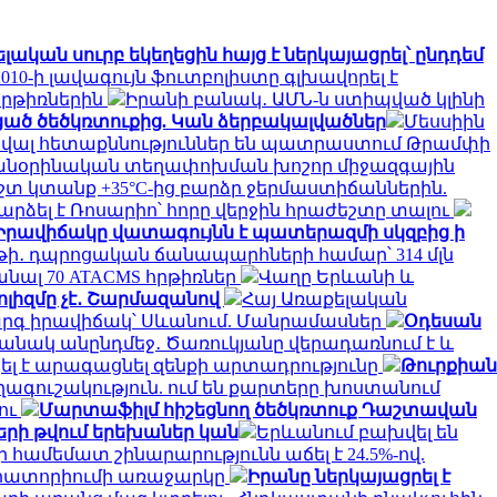
կան սուրբ եկեղեցին հայց է ներկայացրել՝ ընդդեմ
010-ի լավագույն ֆուտբոլիստը գլխավորել է
հրթիռներին
Իրանի բանակ․ ԱՄՆ-ն ստիպված կլինի
ած ծեծկռտուքից. Կան ձերբակալվածներ
Մեսսիին
ծավալ հետաքննություններ են պատրաստում Թրամփի
 անօրինական տեղափոխման խոշոր միջազգային
 կտանք +35°C-ից բարձր ջերմաստիճաններին.
րձել է Ռոսարիո՝ հորը վերջին հրաժեշտը տալու
Իրավիճակը վատագույնն է պատերազմի սկզբից ի
եթի․ դպրոցական ճանապարհների համար՝ 314 մլն
նալ 70 ATACMS հրթիռներ
Վաղը Երևանի և
ոլիզմը չէ․ Շարմազանով
Հայ Առաքելական
գ իրավիճակ՝ Սևանում. Մանրամասներ
Օդեսան
անակ անընդմեջ․ Ծառուկյանը վերադառնում է և
լ է արագացնել զենքի արտադրությունը
Թուրքիան
ագուշակություն. ում են քարտերը խոստանում
լու
Մարտաֆիլմ հիշեցնող ծեծկռտուք Դաշտավան
ների թվում երեխաներ կան
Երևանում բախվել են
ի համեմատ շինարարությունն աճել է 24.5%-ով.
մորատորիումի առաջարկը
Իրանը ներկայացրել է