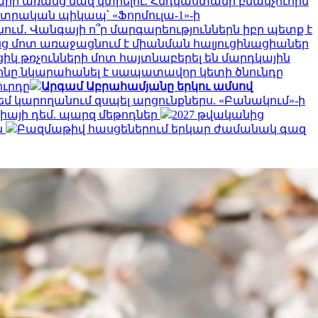
արի առանց մազ կտրելու. Հնդկաստանի բնակչուհին
կտրական պիկապ՝ «Ֆորմուլա-1»-ի
մ․ Վանգայի ո՞ր մարգարեություններն իբր պետք է
նց մոտ առաջացնում է միանման հալյուցինացիաներ
կ թռչունների մոտ հայտնաբերել են մարդկային
նը նկարահանել է սապատավոր կետի ծնունդը
ուրդը
Արգամ Աբրահամյանը երկու ամսով
եմ կարողանում զսպել արցունքներս. «Բանակում»-ի
գիայի դեմ. պարզ մեթոդներ
2027 թվականից
ն
Բազմաթիվ հասցեներում երկար ժամանակ գազ