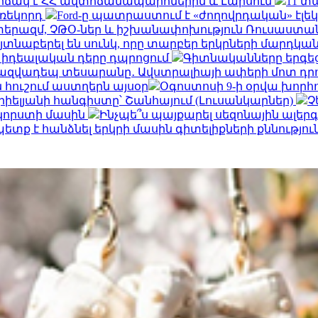
վիճակ է ՀՀ ավտոճանապարհներին և Լարսում
11 տ
 ռեկորդ
Ford-ը պատրաստում է «ժողովրդական» էլե
րազմ, ՉԹՕ-ներ և իշխանափոխություն Ռուսաստանու
տնաբերել են սունկ, որը տարբեր երկրների մարդկա
ի իդեալական դերը դպրոցում
Գիտնականները երգեցի
ազվադեպ տեսարանը․ Ավստրալիայի ափերի մոտ դրո
 հուշում աստղերն այսօր
Օգոստոսի 9-ի օրվա խորհ
իելյանի հանգիստը՝ Շանհայում (Լուսանկարներ)
Չ
 կորստի մասին
Ինչպե՞ս պայքարել սեզոնային ալեր
տք է հանձնել երկրի մասին գիտելիքների քննությու