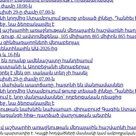
 ժամը 18:00-ն
ւլիսի 29-ը ժամը 07.00-ն
 կողմից Ստամբուլում թուրք տեսած լինելը. Դանիել
ջ․ նա ձերբակալվել է
աշխարհի առաջնության մեդալային հաշվարկի հաղ
ւյք, 42 ավտոմեքենա, 105 միլիարդ 865 միլիոն 865 հ
 զինծառայողների վերաբերյալ
ենտինային ԱԱ-2026-ից
 և 16-ին
 են դրանք ամենաշատը հանդիպում
աստանի և Ադրբեջանի վերաբերյալ
լ է մեկ օր, սակայն տեղ չի հասել
ւլիսի 29-ը ժամը 07.00-ն
նի մահվան պատճառը. հայտնի են մանրամասներ
 կողմից Ստամբուլում թուրք տեսած լինելը. Դանիել
ում է. նոր մանրամասներ՝ ողբերգական դեպքից
ջ․ նա ձերբակալվել է
ության նախկին նախարար, վիրաբույժ Գագիկ Ստամ
մացանցի հիթ» դարձած վարչության պետին
աշխարհի առաջնության մեդալային հաշվարկի հա
r.com-ին պարտադիր է: Կայքի հոդվածների մասնակի կամ ամբողջակա