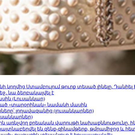
 կողմից Ստամբուլում թուրք տեսած լինելը. Դանիել
ջ․ նա ձերբակալվել է
ասին (Լուսանկար)
ացած «տարօրինակ» նամակի մասին
երը՝ լողավազանից (լուսանկարներ)
ւսանկարներ)
ո»-ին առնչվող քրեական վարույթի նախաքննությունը. ի
 հայտնաբերվել են զենք-զինամթերք, թմրամիջոց և հ
րկայի» բացառիկ տեսանյութ է հրապարակվել