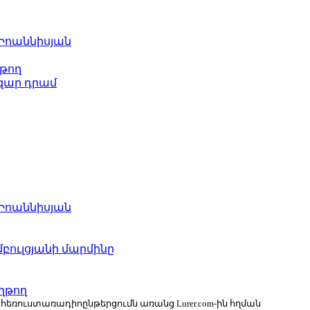
 Իոաննիսյան
թող
ազար դրամ
 Իոաննիսյան
բուլցյանի մարմինը
ղթող
ն հեռուստառադիոընթերցումն առանց Lurer.com-ին հղման