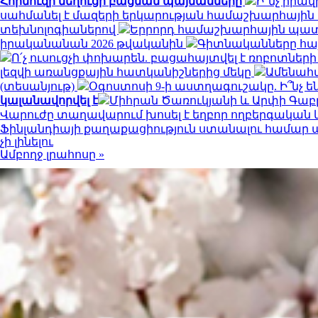
Հորմուզի նեղուցի բացման պայմանները
Ի՞նչ իրա
սահմանել է մազերի երկարության համաշխարհային
տեխնոլոգիաներով
Երրորդ համաշխարհային պատե
իրականանան 2026 թվականին
Գիտնականները հայ
Ո՛չ ուսուցչի փոխարեն. բացահայտվել է ռոբոտներ
լեզվի առանցքային հատկանիշներից մեկը
Ամենահ
(տեսանյութ)
Օգոստոսի 9-ի աստղագուշակը. Ի՞նչ են
կալանավորվել է
Միհրան Ծառուկյանի և Արփի Գաբր
Վարուժը տաղավարում խոսել է եղբոր ողբերգական
Ֆինլանդիայի քաղաքացիություն ստանալու համար պե
չի լինելու
Ամբողջ լրահոսը »