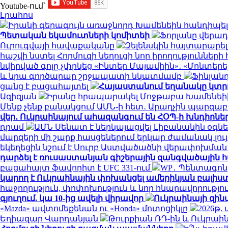
Youtube-ում`
Լրահոս
Իրանի գերագույն առաջնորդ Խամենեին հանդիպել
Պետական եկամուտների կոմիտեի
Ֆորլանը վերադա
Ուրուգվայի հավաքականը
Զելենսկին հայտարարել
հաշվի նստել Հորմուզի նեղուցի նոր իրողությունների
նվիրված գոլը չփրկեց «Ինտեր Մայամիին»․ «Մոնտերեյ
և նրա գործարար շրջապատի նկատմամբ
Ֆինլան
ցանց է բացահայտել
Հայաստանում եղանակը կտր
Ազիզյան
Իրանը հրապարակել Մոջթաբա Խամենեիի
Մենք չենք բանակցում ԱՄՆ-ի հետ․ Արաղչին պարզա
վեր․ Ուկրաինայում ահազանգում են ՀՕՊ-ի խնդիրնե
դրամ
ԱՄՆ Սենատ է ներկայացվել Լիբանանին օգնե
մարզերի մի շարք հասցեներում երկար ժամանակ լույս
եկեղեցին նշում է Սուրբ Աստվածածնի վերափոխմա
դարձել է ռուսաստանյան գիշերային զանգվածային
բացահայտ ֆավորիտ է UFC 331-ում
WP․ Պենտագոն
կարող է Ուկրաինային փոխանցել ամերիկյան բալիս
հաջողություն, փոփոխություն և նոր հնարավորությո
գյուղում. կա 10-ից ավելի վիրավոր
Ուկրաինայի զին
«Mazda» ավտոմեքենան ու «Honda» մոտոցիկլը
2026թ.
Եղիազար Վարդանյան
Թուրքիան ՌԴ-ին և Ուկրաի