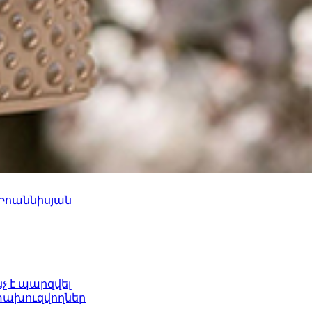
 Իոաննիսյան
նչ է պարզվել
ետախուզվողներ