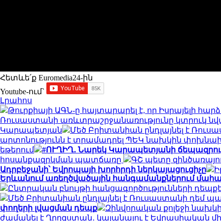
Հետևե՛ք Euromedia24-ին
Youtube-ում`
Լրահոս
Թուրքիայի ԱԳՆ-ը հայտարարել է, որ Իսրայելի հար
Ռուսաստանի առևտրաշրջանառությունը կտրուկ նվա
Կարապետյան
Մեծ Բրիտանիան ընդլայնել է Ռուս
արտոնությունն է տրամադրել ՊԵԿ նախկին փոխնախ
եթերում
#ՈՒՂԻՂ․ Նարեկ Կարապետյանի ճեպազրու
հոսանքազրկման պատճառը
ԳՇ պետը զինծառայո
Ադրբեջանի՝ Եվրոպայի խորհրդի ներկայացուցիչը
Ի
Երևանում առեղծվածային հանգամանքներում մահա
Ընտրական բնույթի հանցագործությունների դեպքե
Մեծ Բրիտանիան ընդլայնել է Ռուսաստանի դեմ 
փողերի լվացման դեպք
Զինվորական քոլեջի նախկի
ժամանել է Ղրղզստան․ կայանալու է Եվրասիական 