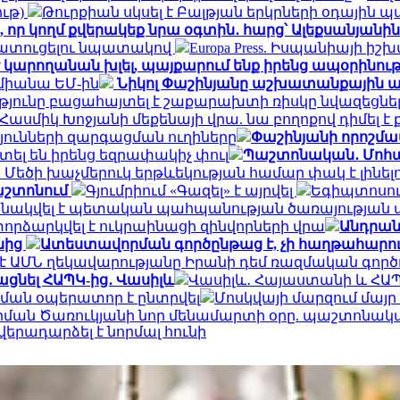
ւթ)
Թուրքիան սկսել է Բալթյան երկրների օդային պ
 որ կողմ քվերակեք նրա օգտին․ հարց՝ Ալեքսանյանին
ատուցելու նպատակով
Europa Press. Իսպանիայի իշ
 կարողանան խլել, պայքարում ենք իրենց ապօրինու
 միանա ԵՄ-ին
Նիկոլ Փաշինյանը աշխատանքային այ
յունը բացահայտել է շաքարախտի ռիսկը նվազեցնել
է Հասմիկ Խոջյանի մեքենայի վրա. նա բողոքով դիմ
թյունների զարգացման ուղիները
Փաշինյանի որոշմա
մտել են իրենց եզրափակիչ փուլ
Պաշտոնական․ Մոհա
. Մեծի խաչմերուկ երթևեկության համար փակ է լինել
աշտոնում
Գյումրիում «Գազել» է այրվել
Եգիպտոսու
նակվել է պետական պահպանության ծառայության
որձարկվել է ուկրաինացի զինվորների վրա
Անդրան
նից
Ատեստավորման գործընթաց է, չի հաղթահարում
է ԱՄՆ ղեկավարությանը Իրանի դեմ ռազմական գործո
ացնել ՀԱՊԿ-ից․ Վասիլև
Վասիլև․ Հայաստանի և ՀԱՊ
ման օպերատոր է ընտրվել
Մոսկվայի մարզում մայր
Արման Ծառուկյանի նոր մենամարտի օրը. պաշտոնակ
րադարձել է նորմալ հունի