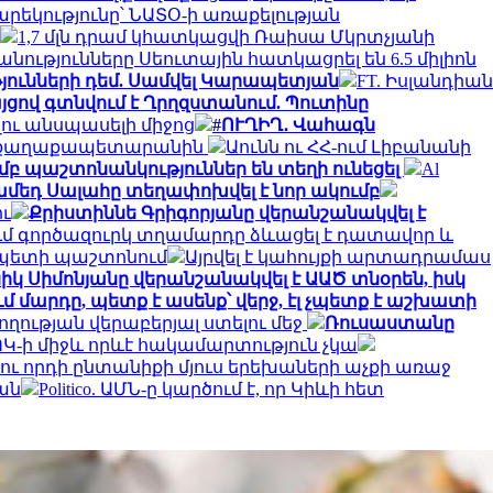
արեկությունը՝ ՆԱՏՕ-ի առաքելության
1,7 մլն դրամ կհատկացվի Ռաիսա Մկրտչյանի
խանությունները Սեուտային հատկացրել են 6.5 միլիոն
թյունների դեմ. Սամվել Կարապետյան
FT. Իսլանդիան
ցով գտնվում է Ղրղզստանում. Պուտինը
ու անսպասելի միջոց
#ՈՒՂԻՂ․ Վահագն
ել է քաղաքապետարանին
Աունն ու ՀՀ-ում Լիբանանի
մբ պաշտոնանկություններ են տեղի ունեցել
Al
մեդ Սալահը տեղափոխվել է նոր ակումբ
ու
Քրիստիննե Գրիգորյանը վերանշանակվել է
մ գործազուրկ տղամարդը ձևացել է դատավոր և
 պետի պաշտոնում
Այրվել է կահույքի արտադրամաս
իկ Սիմոնյանը վերանշանակվել է ԱԱԾ տնօրեն, իսկ
 մարդը, պետք է ասենք՝ վերջ, էլ չպետք է աշխատի
ղության վերաբերյալ ստելու մեջ
Ռուսաստանը
Կ-ի միջև որևէ հակամարտություն չկա
 ու որդի ընտանիքի մյուս երեխաների աչքի առաջ
ան
Politico. ԱՄՆ-ը կարծում է, որ Կիևի հետ