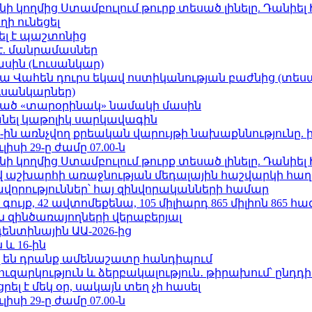
 կողմից Ստամբուլում թուրք տեսած լինելը. Դանիել
ի ունեցել
ել է պաշտոնից
է. մանրամասներ
ասին (Լուսանկար)
ամյա Վահեն դուրս եկավ ոստիկանության բաժնից (տեսա
ւսանկարներ)
ացած «տարօրինակ» նամակի մասին
պանել կաթոլիկ սարկավագին
ո»-ին առնչվող քրեական վարույթի նախաքննությունը. 
ւլիսի 29-ը ժամը 07.00-ն
 կողմից Ստամբուլում թուրք տեսած լինելը. Դանիել
աշխարհի առաջնության մեդալային հաշվարկի հաղ
ավորություններ՝ հայ զինվորականների համար
ւյք, 42 ավտոմեքենա, 105 միլիարդ 865 միլիոն 865 հ
 զինծառայողների վերաբերյալ
ենտինային ԱԱ-2026-ից
 և 16-ին
 են դրանք ամենաշատը հանդիպում
ւզարկություն և ձերբակալություն․ թիրախում՝ ընդդ
լ է մեկ օր, սակայն տեղ չի հասել
ւլիսի 29-ը ժամը 07.00-ն