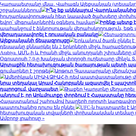
Կարապետյանը մնա․ Վահագն Ալեքսանյան (տեսանյո
շրջանակներում
Ի՞նչ եք ակնկալում Վարդևանյանից,
հուղարկավորության հետ կապված ծախսերը փոխհ
եվրո՝ միգրանտներին օգնելու համար
Իրենք պետք է
պահանջում է ձկնորսության վերահսկողություն, եթե
վերադասավորել է ռուսական բանակը
Հետազոտութ
Ալեքսանյանի ճեպազրույցը
Երևանում ծառն ընկել 
դեսպանը քննարկել են 2 երկրների միջև հարաբերու
Arabiya. ԱՄՆ-ի և Իրանի միջև անուղղակի շփումները 
Օգոստոսի 7-9-ը Խանջյան փողոցի ուղետարը մինչև Տ
Արտաքին հետախուզության ծառայության պետի պ
գումարներ է շորթել
Արթուր Գասպարյանը վերանշա
Ամերիկյան ՄԻԱՎ/ՁԻԱՀ-ի դեմ պատվաստանյութը փ
նրա տեղակալ Արամ Հակոբյանն ազատվել է պաշտո
դպրոցում. վարչապետ
Թաքեր Կարլսոնը մեղադրել 
պնդում է, որ Արևմուտքը փորձում է Հայաստանը հեռ
Հայաստանում շահումով խաղերի ոլորտի կարգավոր
պատուհանից դուրս են ընկել
UFC-ն հաստատել է 
հետախուզական տվյալների փոխանակման տեմպը վե
Ամբողջ լրահոսը »