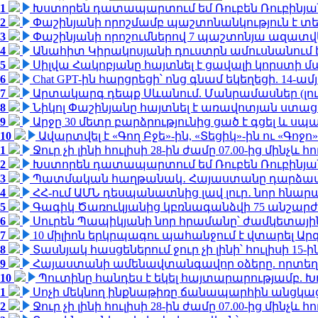
1
Խստորեն դատապարտում եմ Ռուբեն Ռուբինյանի
2
Փաշինյանի որոշմամբ պաշտոնանկություն է տեղ
3
Փաշինյանի որոշումներով 7 պաշտոնյա ազատվ
4
Անահիտ Կիրակոսյանի դուստրն ամուսնանում 
5
Սիլվա Հակոբյանը հայտնել է ցավալի կորստի մ
6
Chat GPT-ին հարցրեցի՝ ոնց գնամ եկեղեցի. 14-
7
Արտակարգ դեպք Սևանում. Մանրամասներ (լո
8
Նիկոլ Փաշինյանը հայտնել է առավոտյան ստ
9
Արջը 30 մետր բարձրությունից ցած է գցել և ս
10
Ավարտվել է «Գող Բջե»-ին, «Տեցիկ»-ին ու «Գոջ
1
Ջուր չի լինի հուլիսի 28-ին ժամը 07.00-ից մինչև հո
2
Խստորեն դատապարտում եմ Ռուբեն Ռուբինյանի
3
Պատմական հաղթանակ․ Հայաստանը դարձավ 
4
ՀՀ-ում ԱՄՆ դեսպանատնից լավ լուր․ նոր հնար
5
Գագիկ Ծառուկյանից կբռնագանձվի 75 անշարժ գո
6
Սուրեն Պապիկյանի նոր հրամանը՝ ժամկետային
7
10 միլիոն երկրպագու պահանջում է վտարել Արգ
8
Տասնյակ հասցեներում ջուր չի լինի՝ հուլիսի 15-ին
9
Հայաստանի ամենավտանգավոր օձերը. որտեղ
10
Պուտինը հանդես է եկել հայտարարությամբ. Խո
1
Սոչի մեկնող ինքնաթիռը ճանապարհին անցկացրե
2
Ջուր չի լինի հուլիսի 28-ին ժամը 07.00-ից մինչև հո