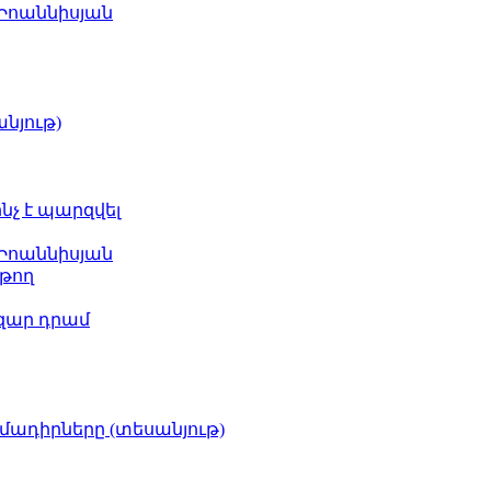
 Իոաննիսյան
նյութ)
ինչ է պարզվել
 Իոաննիսյան
թող
ազար դրամ
իմադիրները (տեսանյութ)