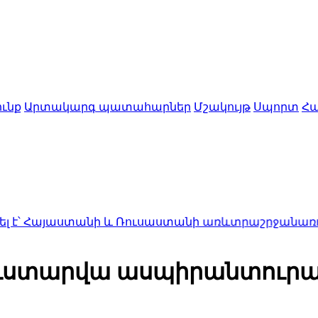
ւնք
Արտակարգ պատահարներ
Մշակույթ
Սպորտ
Հա
ստանի և Ռուսաստանի առևտրաշրջանառությունը կտր
 ուստարվա ասպիրանտուրա