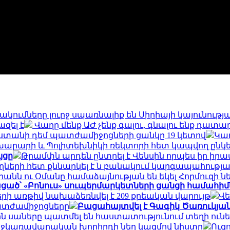
ձակումները լուրջ սպառնալիք են Սիրիայի կայունութ
զել է
Վաղը մենք ԱԺ չենք գալու, գնալու ենք դատ
աստանի դեմ պատժամիջոցների ցանկը 19 կետով
Կա
արարի և Պոլիտեխնիկի ռեկտորի հետ կապվող ընկե
յցը
Թրամփն արդեն ընտրել է Վենսին որպես իր իր
ղների հետ քննարկել է ն բանակում կարգապահությ
րանն ու Օմանը համաձայնության են եկել Հորմուզի 
ցած՝ «Բոնուս» սուպերմարկետների ցանցի համահի
րի առթիվ նախաձեռնվել է 209 քրեական վարույթ
Վե
պատժամիջոցները
Բացահայտվել է Գագիկ Ծառուկյան
ն սաները պատմել են հաստատությունում տեղի ունեց
միջկառավարական խորհրդի նեղ կազմով նիստը
Ուզո