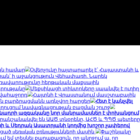
յան համար
Օվերչուկը հայտարարել է՝ Հայաստանի և
արան՝ ի աջակցություն Վեհափառի. Նարեկ
ռավարությունը հերթական մաքսային
րությանը
Մեքսիկացի տիկտոկերը սպանվել է ուղիղ
ավահաջորդ
Հայտնի է Վրաստանում մասշտաբային
ան բարձրացմանն առնչվող հարցեր
Հետ է կանչվել
նեղուցում նավագնացության բացման շուրջ
մնադրի ազգականը նոր մանրամասներ է փոխանցում
րանշանակվել են ԱԱԾ տնօրենը, ԱՀԾ և ՊՊԾ պետերը
ի և Սեդրակ Ասատրյանի կողմից խոշոր չափերով
ած uեռшկшն բռնnւթյnւնների մասին
Փաշինյանը
ւմ եմ տեսնել քաղաքացուն, որ անրջում ա, որ