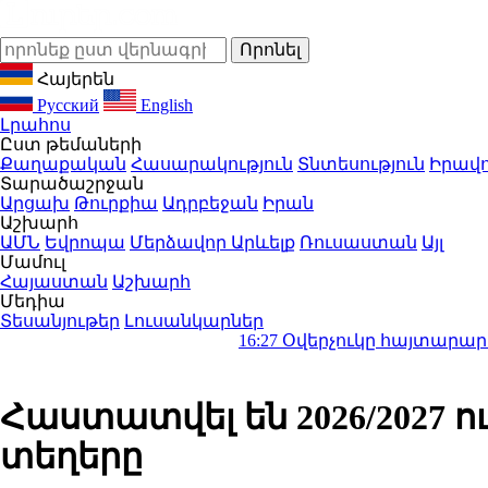
Հայերեն
Русский
English
Լրահոս
Ըստ թեմաների
Քաղաքական
Հասարակություն
Տնտեսություն
Իրավո
Տարածաշրջան
Արցախ
Թուրքիա
Ադրբեջան
Իրան
Աշխարհ
ԱՄՆ
Եվրոպա
Մերձավոր Արևելք
Ռուսաստան
Այլ
Մամուլ
Հայաստան
Աշխարհ
Մեդիա
Տեսանյութեր
Լուսանկարներ
16:27
Օվերչուկը հայտարարել է՝ Հայա
Հաստատվել են 2026/2027
տեղերը