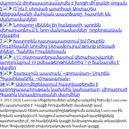
մարդուն փոխպատվաստվել է խոզի մի քանի օրգան
5
Ո՞րն է սիրված արտիստ Արտաշես
Ալեքսանյանի մահվան պատճառը. հայտնի են
մանրամասներ
6
Նորայրը մեկնել էր հանգստի, արդեն
վերադառնում է. նոր մանրամասներ՝ ողբերգական
դեպքից
7
Խստորեն դատապարտում եմ Ռուբեն
Ռուբինյանի կողմից Ստամբուլում թուրք տեսած
լինելը. Դանիել Իոաննիսյան
8
1/15 ընտրատեղամասում վերահաշվարկի
արդյունքում 19 քվեաթերթիկներից 7-ը ճանաչվել է
վավեր
9
Շառաչուն ապտակ՝ «զորավար» Սուրեն
Պապիկյանին․ «Հրապարակ»
10
Ավտոմեքենայում հայտնաբերվել է
առողջապահության նախկին նախարար, վիրաբույժ
Գագիկ Ստամբուլցյանի մարմինը
© 2011-2026 Lurer.com Մեջբերումներ անելիս ակտիվ հղումը Lurer.com-
ին պարտադիր է: Կայքի հոդվածների մասնակի կամ
ամբողջական հեռուստառադիոընթերցումն առանց Lurer.com-ին
հղման արգելվում է:Կայքում արտահայտված կարծիքները
պարտադիր չէ, որ համընկնեն կայքի խմբագրության տեսակետի
հետ:Գովազդների բովանդակության համար կայքը