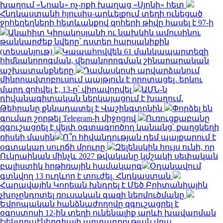
խաղում «Նոան» ոչ-ոքի խաղաց «Սյոնի» հետ
Հնդկաստանի հյուսիս-արևելքում տեղի ունեցած
ջրհեղեղների հետևանքով զոհերի թիվը հասել է 97-ի
Անահիտ Կիրակոսյանի ու նախկին ամուսինու
թանկարժեք նվերը՝ դստեր հարսանիքին
(տեսանյութ)
Կապահովվեն 61 մանկապարտեզի
հիմնանորոգման, վերանորոգման շինարարական
աշխատանքները
Դամասկոսի արվարձանում
միկրոավտոբուսում պայթյուն է որոտացել․ երկու
մարդ զոհվել է, 13-ը՝ վիրավորվել
ԱՄՆ-ն
դիվանագիտական ներկայացում է խաղում.
Թեհրանը քննադատել է Վաշինգտոնին
Փորձել են
գումար շորթել Telegram-ի միջոցով
Ուռուցքաբանը
զգուշացրել է վեյփ օգտագործող կանանց՝ քաղցկեղի
ռիսկի մասին
Ո՞ր հիվանդության դեմ պայքարում է
օգտակար սուրճի մրուրը
Զելենսկին հույս ունի, որ
Ուկրաինան մինչև 2027 թվականը կմշակի սեփական
բալիստիկ հրթիռային համակարգ
Օդանավում
գտնվող 13 ուղևոր է տուժել. Հնդկաստան
Հարավային Կորեան խնդրել է Մեծ Բրիտանիային
չխոչընդոտել ռուսական գազի ներմուծմանը
Եվրոպական հանձնաժողովը զգուշացրել է
օգոստոսի 12-ին տեղի ունենալիք արևի խավարման
էլեկտրաէներգիայի արտադրության վրա