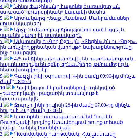
մասին (Լուսանկար)
4
Նիկոլ Փաշինյանը հայտնել է առավոտյան
ստացած «տարօրինակ» նամակի մասին
5
Արտակարգ դեպք Սևանում. Մանրամասներ
(լուսանկարներ)
6
Արջը 30 մետր բարձրությունից ցած է գցել և
սպանել կաթոլիկ սարկավագին
7
Ավարտվել է «Գող Բջե»-ին, «Տեցիկ»-ին ու «Գոջո»-
ին առնչվող քրեական վարույթի նախաքննությունը.
ինչ է պարզվել
8
425 անձինք տեղափոխվել են ոստիկանություն․
հայտնաբերվել են զենք-զինամթերք, թմրամիջոց և
հետախուզվողներ
9
Գազ չի լինի օգոստոսի 4-ին ժամը 09:00-ից մինչև
ժամը 18:00-ն
10
Կիլիկիայում կրակոցներով ուղեկցված
«ռազբորկայի» բացառիկ տեսանյութ է
հրապարակվել
1
Ջուր չի լինի հուլիսի 28-ին ժամը 07.00-ից մինչև
հուլիսի 29-ը ժամը 07.00-ն
2
Խստորեն դատապարտում եմ Ռուբեն
Ռուբինյանի կողմից Ստամբուլում թուրք տեսած
լինելը. Դանիել Իոաննիսյան
3
Պատմական հաղթանակ․ Հայաստանը