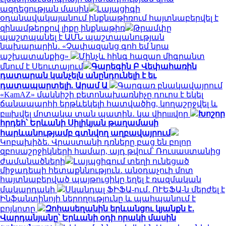
ազդեցության մասին
Լայպցիգի
օդանավակայանում ինքնաթիռում հայտնաբերվել է
զինամթերքով լիքը ինքնաթիռ
Թրամփը
պաշտպանել է ԱՄՆ պաշտպանության
նախարարին․ «Չափազանց գոհ եմ նրա
աշխատանքից»
Մինչև հինգ հազար միգրանտ
մնում է Սեուտայում
Գարեգին Բ Վեփահառին
դատարան կանչելն անընդունելի է եւ
դատապարտելի. Արամ Ա
Գարգառ բնակավայրում
«KamAZ» մակնիշի բետոնախառնիչը դուրս է եկել
ճանապարհի երթևեկելի հատվածից, կողաշրջվել և
բшխվել մոտակա տան պատին․ կա վիրшվոր
Խոշոր
հրդեհ՝ Երևանի Սիլիկյան թաղամասի
հարևանությամբ գտնվող աղբավայրում
Կոբախիձե. Վրաստանի դռները բաց են բոլոր
զբոսաշրջիկների համար, այդ թվում՝ Ռուսաստանից
ժամանածների
Լայպցիգում տեղի ունեցած
միջադեպի հետաքննություն․ անօդաչուի մոտ
հայտնաբերված պայթուցիկը եղել է ռազմական
մակարդակի
Սկանդալ ՖԻՖԱ-ում․ ՈՒԵՖԱ-ն մերժել է
Ինֆանտինոյի ներողությունը և պահպանում է
բոյկոտը
Զոհասեղանին երևանցու կյանքն է․
Վարդանյանը՝ Երևանի օդի որակի մասին