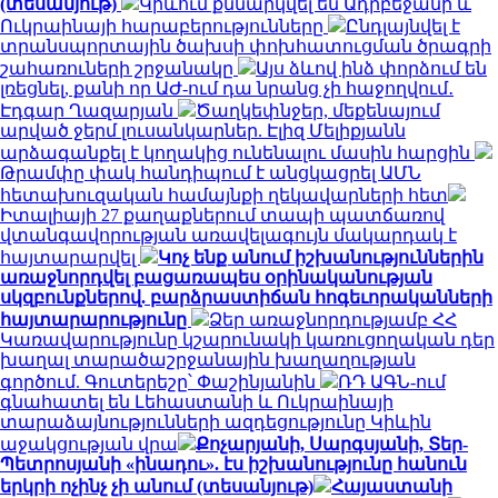
(տեսանյութ)
Կիևում քննարկվել են Ադրբեջանի և
Ուկրաինայի հարաբերությունները
Ընդլայնվել է
տրանսպորտային ծախսի փոխհատուցման ծրագրի
շահառուների շրջանակը
Այս ձևով ինձ փորձում են
լռեցնել, քանի որ ԱԺ-ում դա նրանց չի հաջողվում․
Էդգար Ղազարյան
Ծաղկեփնջեր, մեքենայում
արված ջերմ լուսանկարներ. Էլիզ Մելիքյանն
արձագանքել է կողակից ունենալու մասին հարցին
Թրամփը փակ հանդիպում է անցկացրել ԱՄՆ
հետախուզական համայնքի ղեկավարների հետ
Իտալիայի 27 քաղաքներում տապի պատճառով
վտանգավորության առավելագույն մակարդակ է
հայտարարվել
Կոչ ենք անում իշխանություններին
առաջնորդվել բացառապես օրինականության
սկզբունքներով. բարձրաստիճան հոգեւորականների
հայտարարությունը
Ձեր առաջնորդությամբ ՀՀ
Կառավարությունը կշարունակի կառուցողական դեր
խաղալ տարածաշրջանային խաղաղության
գործում. Գուտերեշը՝ Փաշինյանին
ՌԴ ԱԳՆ-ում
գնահատել են Լեհաստանի և Ուկրաինայի
տարաձայնությունների ազդեցությունը Կիևին
աջակցության վրա
Քոչարյանի, Սարգսյանի, Տեր-
Պետրոսյանի «ինադու». էս իշխանությունը հանուն
երկրի ոչինչ չի անում (տեսանյութ)
Հայաստանի