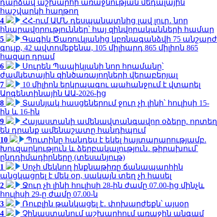
դարձավ աշխարհի առաջնության մեդալային
հաշվարկի հաղթող
4
ՀՀ-ում ԱՄՆ դեսպանատնից լավ լուր․ նոր
հնարավորություններ՝ հայ զինվորականների համար
5
Գագիկ Ծառուկյանից կբռնագանձվի 75 անշարժ
գույք, 42 ավտոմեքենա, 105 միլիարդ 865 միլիոն 865
հազար դրամ
6
Սուրեն Պապիկյանի նոր հրամանը՝
ժամկետային զինծառայողների վերաբերյալ
7
10 միլիոն երկրպագու պահանջում է վտարել
Արգենտինային ԱԱ-2026-ից
8
Տասնյակ հասցեներում ջուր չի լինի՝ հուլիսի 15-
ին և 16-ին
9
Հայաստանի ամենավտանգավոր օձերը. որտեղ
են դրանք ամենաշատը հանդիպում
10
Պուտինը հանդես է եկել հայտարարությամբ.
Խուզարկություն և ձերբակալություն․ թիրախում՝
ընդդիմադիրները (տեսանյութ)
1
Սոչի մեկնող ինքնաթիռը ճանապարհին
անցկացրել է մեկ օր, սակայն տեղ չի հասել
2
Ջուր չի լինի հուլիսի 28-ին ժամը 07.00-ից մինչև
հուլիսի 29-ը ժամը 07.00-ն
3
Ռուբլին թանկացել է․ փոխարժեքն՝ այսօր
4
Չինաստանում աշխարհում առաջին անգամ