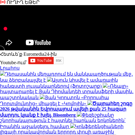
ՈՒՂԻՂ ԵԹԵՐ
Հետևե՛ք Euromedia24-ին
Youtube-ում`
Լրահոս
Դերասանին մեղադրում են մանկապղծության մեջ․
նա ձերբակալվել է
Ալսուն կիսվել է ամառային
հանգստի լուսանկարներով (ֆոտոշարք)
«Ռեալը»
հայտարարել է Յան Դիոմանդեի տրանսֆերի մասին․
պաշտոնական
Յան Կոուտոն «Բորուսիա
Դորտմունդից» միացել է «Կոմոյին»
Ծայրահեղ շոգը
2026 թվականին Եվրոպայում ավելի քան 25 հազար
մարդու կյանք է խլել. Bloomberg
Փեզեշքիանը
շնորհակալություն է հայտնել հարևան երկրներին՝
Իրանին աջակցելու համար
Կոնֆերենցիաների
լիգայի որակավորման երրորդ փուլի առաջին