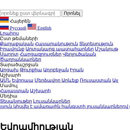
Հայերեն
Русский
English
Լրահոս
Ըստ թեմաների
Քաղաքական
Հասարակություն
Տնտեսություն
Իրավունք
Արտակարգ պատահարներ
Մշակույթ
Սպորտ
Հարցազրույցներ
Վերլուծական
Ծաղրանկարներ
Տարածաշրջան
Արցախ
Թուրքիա
Ադրբեջան
Իրան
Աշխարհ
ԱՄՆ
Եվրոպա
Մերձավոր Արևելք
Ռուսաստան
Այլ
Մամուլ
Հայաստան
Աշխարհ
Մեդիա
Տեսանյութեր
Լուսանկարներ
ն կիսվել է ամառային հանգստի լուսանկարներով (ֆ
Եվրամիության