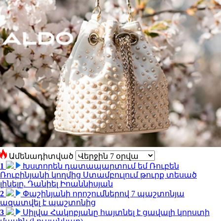
Ամենադիտված
1
Խստորեն դատապարտում եմ Ռուբեն
Ռուբինյանի կողմից Ստամբուլում թուրք տեսած
լինելը. Դանիել Իոաննիսյան
2
Փաշինյանի որոշումներով 7 պաշտոնյա
ազատվել է պաշտոնից
3
Սիլվա Հակոբյանը հայտնել է ցավալի կորստի