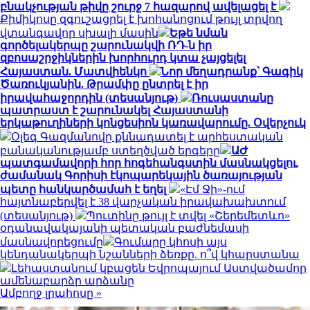
բնակչության թիվը շուրջ 7 հազարով ավելացել է
Քիմիկոսը զգուշացրել է խոհանոցում թույլ տրվող
վտանգավոր սխալի մասին
Եթե նման
գործելակերպը շարունակվի ՌԴ-ն իր
զբոսաշրջիկներին խորհուրդ կտա չայցելել
Հայաստան. Մատվիենկո
Նոր մեղադրանք՝ Գագիկ
Ծառուկյանին. Թրամփը ընտրել է իր
իրավահաջորդին (տեսանյութ)
Ռուսաստանը
պատրաստ է շարունակել Հայաստանի
երկաթուղիների կոնցեսիոն կառավարումը. Օվերչուկ
Օլեգ Գազմանովը քննադատել է արհեստական
բանականությամբ ստեղծված երգերը
ԱԺ
պատգամավորի հոր հոգեհանգստին մասնակցելու
ժամանակ Գորիսի էկոպարեկային ծառայության
պետը հանկարծամահ է եղել
«Էմ Ջի»-ում
հայտնաբերվել է 38 վարչական իրավախախտում
(տեսանյութ)
Պուտինը թույլ է տվել «Շերեմետևո»
օդանավակայանի պետական բաժնեմասի
մասնավորեցումը
Գումարը կհոսի այս
կենդանակերպի նշանների ձեռքը. ո՞վ կհարստանա
Լեհաստանում կբացեն Եվրոպայում Աստվածամոր
ամենաբարձր արձանը
Ամբողջ լրահոսը »