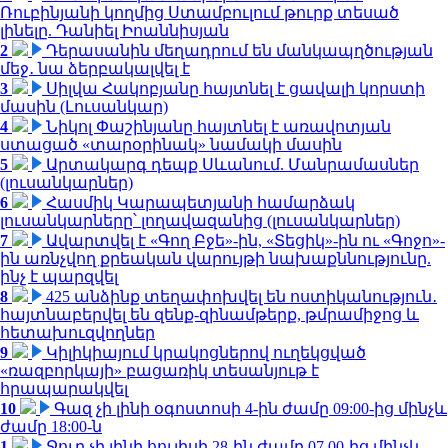
Ռուբինյանի կողմից Ստամբուլում թուրք տեսած
լինելը. Դանիել Իոաննիսյան
2
Դերասանին մեղադրում են մանկապղծության
մեջ․ նա ձերբակալվել է
3
Սիլվա Հակոբյանը հայտնել է ցավալի կորստի
մասին (Լուսանկար)
4
Նիկոլ Փաշինյանը հայտնել է առավոտյան
ստացած «տարօրինակ» նամակի մասին
5
Արտակարգ դեպք Սևանում. Մանրամասներ
(լուսանկարներ)
6
Հասմիկ Կարապետյանի համարձակ
լուսանկարները՝ լողավազանից (լուսանկարներ)
7
Ավարտվել է «Գող Բջե»-ին, «Տեցիկ»-ին ու «Գոջո»-
ին առնչվող քրեական վարույթի նախաքննությունը.
ինչ է պարզվել
8
425 անձինք տեղափոխվել են ոստիկանություն․
հայտնաբերվել են զենք-զինամթերք, թմրամիջոց և
հետախուզվողներ
9
Կիլիկիայում կրակոցներով ուղեկցված
«ռազբորկայի» բացառիկ տեսանյութ է
հրապարակվել
10
Գազ չի լինի օգոստոսի 4-ին ժամը 09:00-ից մինչև
ժամը 18:00-ն
1
Ջուր չի լինի հուլիսի 28-ին ժամը 07.00-ից մինչև