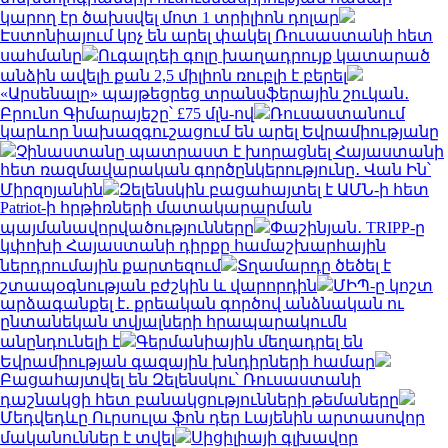
կարող էր ծախսվել մոտ 1 տրիլիոն դոլար
Էստոնիայում կոչ են արել փակել Ռուսաստանի հետ
սահմանը
Ուգալդեի գոլը խաղադրույք կատարած
անձին ավելի քան 2,5 միլիոն ռուբլի է բերել
«Արսենալը» պայթեցրեց տրանսֆերային շուկան․
Բրունո Գիմարայեշը՝ £75 մլն-ով
Ռուսաստանում
կարևոր նախազգուշացում են արել Եվրամիությանը
Չինաստանը պատրաստ է խորացնել Հայաստանի
հետ ռազմավարական գործընկերությունը․ Վան Ին՝
Միրզոյանին
Զելենսկին բացահայտել է ԱՄՆ-ի հետ
Patriot-ի հրթիռների մատակարարման
պայմանավորվածությունները
Փաշինյան․ TRIPP-ը
կփոխի Հայաստանի դիրքը համաշխարհային
ներդրումային քարտեզում
Տղամարդը ծեծել է
շտապօգնության բժշկին և վարորդին
ՄԻՊ-ը կոշտ
արձագանքել է․ քրեական գործով անձնական ու
ընտանեկան տվյալների հրապարակումն
անընդունելի է
Գերմանիային մեղադրել են
Եվրամիության գազային խնդիրների համար
Բացահայտվել են Զելենսկու՝ Ռուսաստանի
դաշնակցի հետ բանակցությունների թեմաները
Մեդվեդևը Ուրսուլա ֆոն դեր Լայենին արտասովոր
մականուններ է տվել
Սիցիլիայի գլխավոր