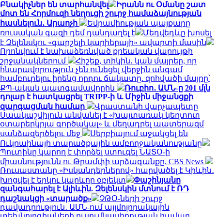
Բնակիչներ են տարհանվել
Իրանն ու Օմանը շատ
մոտ են Հորմուզի նեղուցի շուրջ համաձայնության
հասնելուն․ Արաղչի
Եվրամիության պայքարը
ռուսական գազի դեմ դանդաղել է
Մեդվեդևը խոսել
է Զելենսկու «գարշելի կարիերայի» ավարտի մասին
Որոնվում է նախաձեռնված քրեական վարույթի
շրջանակներում
Հիշեք, տիկին․ կան մայրեր, որ
հնարավորություն չեն ունեցել վերջին անգամ
համբուրելու իրենց որդու ճակատը. զոհվածի մայրը՝
ՔՊ-ական պատգամավորին
Ռուբիո․ ԱՄՆ-ը 201 մլն
դոլար է հատկացրել TRIPP-ի և Միջին միջանցքի
զարգացման համար
Վրաստանի վարչապետը
Սաակաշվիլուն անվանել է «խայտառակ կեղտոտ
օտարերկրյա գործակալ» և մեղադրել պատերազմ
սանձազերծելու մեջ
Սերբիայում աջակցել են
Ուկրաինայի տարածքային ամբողջականությանը
Պուտինը կարող է փորձել ստուգել ՆԱՏՕ-ի
միասնությունն ու Թրամփի արձագանքը. CBS News
Ռուսաստանը «Իսկանդերներով» հարվածել է Կիևին․
խոցվել է երկու կարևոր օբյեկտ
Փաշինյանը
զանգահարել է Ալիևին. Զելենսկին մտնում է ՌԴ
դաշնակցի «տարածք»
ՉԹՕ-ների շուրջ
դավադրություն․ ԱՄՆ-ում այլմոլորակային
տեխնոլոգիաների ուսումնասիրության համար