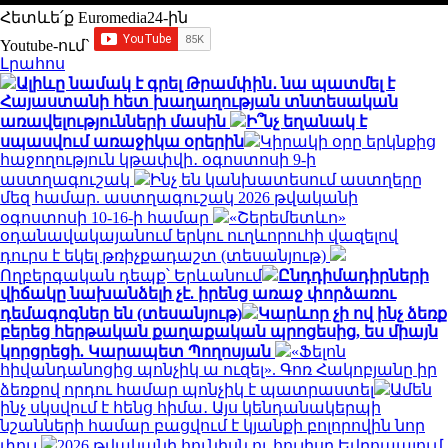
Հետևե՛ք Euromedia24-ին
Youtube-ում`
Լրահոս
Ալիևը նամակ է գրել Թրամփին․ նա պատմել է
Հայաստանի հետ խաղաղության տնտեսական
առավելությունների մասին
Ի՞նչ եղանակ է
սպասվում առաջիկա օրերին
Կիրակի օրը երկնքից
հաջողություն կթափվի․ օգոստոսի 9-ի
աստղագուշակ
Ինչ են կանխատեսում աստղերը
մեզ համար. աստղագուշակ 2026 թվականի
օգոստոսի 10-16-ի համար
«Շերեմետևո»
օդանավակայանում երկու ուղևորուհի վազելով
դուրս է եկել թռիչքադաշտ (տեսանյութ)
Ողբերգական դեպք՝ Երևանում
Ընդդիմադիրների
վիճակը նախանձելի չէ. իրենց առաջ փորձառու
դեմագոգներ են (տեսանյութ)
Կարևոր չի ով ինչ ձեռք
բերեց հերթական քաղաքական պրոցեսից, ես միայն
կորցրեցի. Կարապետ Պողոսյան
«Ֆելոն
հիվանդանոցից պոնչիկ ա ուզել». Գոռ Հակոբյանը իր
ձեռքով որդու համար պոնչիկ է պատրաստել
Ամեն
ինչ սկսվում է հենց հիմա․ Այս կենդանակերպի
նշանների համար բացվում է կյանքի բոլորովին նոր
փուլ
2026 թվականի հունիսն ու հուլիսը Եվրոպայում