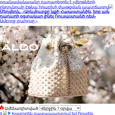
օդանավակայանը դադարեցրել է չվերթների
ընդունումը Էթնա հրաբխի ժայթքման պատճառով
Մեդվեդև․ «Արևմուտքը կլքի Հայաստանին, երբ այն
դադարի օգտակար լինել Ռուսաստանի դեմ»
Ամբողջ լրահոսը »
Ամենադիտված
1
Խստորեն դատապարտում եմ Ռուբեն