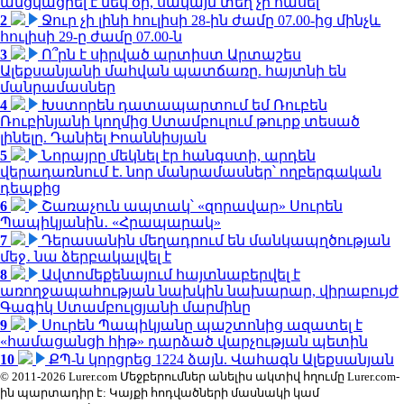
անցկացրել է մեկ օր, սակայն տեղ չի հասել
2
Ջուր չի լինի հուլիսի 28-ին ժամը 07.00-ից մինչև
հուլիսի 29-ը ժամը 07.00-ն
3
Ո՞րն է սիրված արտիստ Արտաշես
Ալեքսանյանի մահվան պատճառը. հայտնի են
մանրամասներ
4
Խստորեն դատապարտում եմ Ռուբեն
Ռուբինյանի կողմից Ստամբուլում թուրք տեսած
լինելը. Դանիել Իոաննիսյան
5
Նորայրը մեկնել էր հանգստի, արդեն
վերադառնում է. նոր մանրամասներ՝ ողբերգական
դեպքից
6
Շառաչուն ապտակ՝ «զորավար» Սուրեն
Պապիկյանին․ «Հրապարակ»
7
Դերասանին մեղադրում են մանկապղծության
մեջ․ նա ձերբակալվել է
8
Ավտոմեքենայում հայտնաբերվել է
առողջապահության նախկին նախարար, վիրաբույժ
Գագիկ Ստամբուլցյանի մարմինը
9
Սուրեն Պապիկյանը պաշտոնից ազատել է
«համացանցի հիթ» դարձած վարչության պետին
10
ՔՊ-ն կորցրեց 1224 ձայն. Վահագն Ալեքսանյան
© 2011-2026 Lurer.com Մեջբերումներ անելիս ակտիվ հղումը Lurer.com-
ին պարտադիր է: Կայքի հոդվածների մասնակի կամ