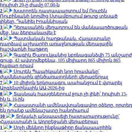
հուլիսի 29-ը ժամը 07.00-ն
2
Խստորեն դատապարտում եմ Ռուբեն
Ռուբինյանի կողմից Ստամբուլում թուրք տեսած
լինելը. Դանիել Իոաննիսյան
3
Դերասանին մեղադրում են մանկապղծության
մեջ․ նա ձերբակալվել է
4
Պատմական հաղթանակ․ Հայաստանը
դարձավ աշխարհի առաջնության մեդալային
հաշվարկի հաղթող
5
Գագիկ Ծառուկյանից կբռնագանձվի 75 անշարժ
գույք, 42 ավտոմեքենա, 105 միլիարդ 865 միլիոն 865
հազար դրամ
6
Սուրեն Պապիկյանի նոր հրամանը՝
ժամկետային զինծառայողների վերաբերյալ
7
10 միլիոն երկրպագու պահանջում է վտարել
Արգենտինային ԱԱ-2026-ից
8
Տասնյակ հասցեներում ջուր չի լինի՝ հուլիսի 15-
ին և 16-ին
9
Հայաստանի ամենավտանգավոր օձերը. որտեղ
են դրանք ամենաշատը հանդիպում
10
Տոկաևի անսպասելի հայտարարությունը՝
Հայաստանի և Ադրբեջանի վերաբերյալ
1
Սոչի մեկնող ինքնաթիռը ճանապարհին