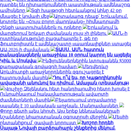
դարձել են դիտարկումների պատմության ամենաշոգ
ամիսները
Տզի խայթոցի հետևանքով կինը 42 օր
մնացել է կոմայի մեջ
Արտակարգ դեպք՝ Երևանում․
կոտրել են «Հույս բոլոր մարդկանց» հիմնադրամի
շենքի պատուհաններն ու դռները
Երևանում և
մարզերում երկար ժամանակ լույս չի լինելու
ԱՄՆ-ի
ոստիկանությունը բացահայտել է, թե որ
ֆուտբոլիստն է ամենաշատը uպառնալիքներ ստացել
ԱԱ-2026-ի ժամանակ
ՏԱՍՍ․ ԱՄՆ հատուկ
բանագնացներն առաջիկա 10 օրում կարող են այցելել
Կիև և Մոսկվա
Ինֆլուենսերներին կտուգանեն $5000
քաղաքական գովազդի համար
Մեդվեդևը
Արևմուտքի առաջնորդներին զգուշացրել է
հատուցման մասին
Դու ո՞վ ես, որ Կաթողիկոսին
ավազանի անունով ես դիմում․ Ամալյան (տեսանյութ)
Վուչիչը Զելենսկու հետ հանդիպումից հետո խոսել է
Ուկրաինայում հակամարտության ավարտի
ժամկետների մասին
Բելառուսում տղամարդը
սպանել է 10 ամսական աղջկան. Մանրամասներ
Փողը գետի պես կհոսի. Այս երեք կենդանակերպի
նշանները կհարստանան օգոստոսի վերջին
Մեսիի
ընտանիքում՝ ցավալի կորուստ
Խոշոր հրդեհ
Սայաթ Նովայի բարձրահարկ շենքերից մեկում.