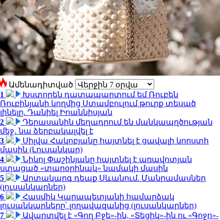
Ամենադիտված
1
Խստորեն դատապարտում եմ Ռուբեն
Ռուբինյանի կողմից Ստամբուլում թուրք տեսած
լինելը. Դանիել Իոաննիսյան
2
Դերասանին մեղադրում են մանկապղծության
մեջ․ նա ձերբակալվել է
3
Սիլվա Հակոբյանը հայտնել է ցավալի կորստի
մասին (Լուսանկար)
4
Նիկոլ Փաշինյանը հայտնել է առավոտյան
ստացած «տարօրինակ» նամակի մասին
5
Արտակարգ դեպք Սևանում. Մանրամասներ
(լուսանկարներ)
6
Հասմիկ Կարապետյանի համարձակ
լուսանկարները՝ լողավազանից (լուսանկարներ)
7
Ավարտվել է «Գող Բջե»-ին, «Տեցիկ»-ին ու «Գոջո»-