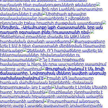
դաշնակցի հետ բանակցությունների թեմաները
Մեդվեդևը Ուրսուլա ֆոն դեր Լայենին արտասովոր
մականուններ է տվել
Սիցիլիայի գլխավոր
օդանավակայանը դադարեցրել է չվերթների
ընդունումը Էթնա հրաբխի ժայթքման պատճառով
Մեդվեդև․ «Արևմուտքը կլքի Հայաստանին, երբ այն
դադարի օգտակար լինել Ռուսաստանի դեմ»
Գելենջիկում լողափերը փակվել են ԱԹՍ-ների
հարձակման վտանգի պատճառով
Քաղաքագետը
նշել է ԵՄ-ի հետ Հայաստանի մերձեցման հնարավոր
հետևանքը
Զելենսկի․ ՌԴ հարվածները ավերել են
էլեկտրակայաններ, հիվանդանոցներ ու
համալսարաններ
Ի՞նչ է Patriot հրթիռային
համակարգը և ինչու են դրա պաշարները սպառվում
ամբողջ աշխարհում
Թուրքիան փակում է Սև ծովի
ճանապարհը․ Նովոռոսիյսկ մեկնող նավերի անցումը
սահմանափակվում է
Իրանի ԱԳ նախարարը
հարևան մահմեդական երկրներին «իսկական
եղբայրության» կոչ է արել
Մահացել է Լիոնել Մեսսիի
հայրը՝ Խորխե Մեսսին
Ռուբինյանը շնորհավորել է
խաղաղության հռչակագրի ստորագրման առաջին
տարեդարձի առիթով
Բուլղարիայում անօդաչու
թռչող սարք է պայթել գազատարի կոմպրեսորային