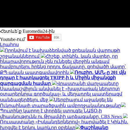
Հետևե՛ք Euromedia24-ին
Youtube-ում`
Լրահոս
Որոնվում է նախաձեռնված քրեական վարույթի
շրջանակներում
Հիշեք, տիկին․ կան մայրեր, որ
հնարավորություն չեն ունեցել վերջին անգամ
համբուրելու իրենց որդու ճակատը. զոհվածի մայրը՝
ՔՊ-ական պատգամավորին
Ռուբիո․ ԱՄՆ-ը 201 մլն
դոլար է հատկացրել TRIPP-ի և Միջին միջանցքի
զարգացման համար
Վրաստանի վարչապետը
Սաակաշվիլուն անվանել է «խայտառակ կեղտոտ
օտարերկրյա գործակալ» և մեղադրել պատերազմ
սանձազերծելու մեջ
Սերբիայում աջակցել են
Ուկրաինայի տարածքային ամբողջականությանը
Պուտինը կարող է փորձել ստուգել ՆԱՏՕ-ի
միասնությունն ու Թրամփի արձագանքը. CBS News
Ռուսաստանը «Իսկանդերներով» հարվածել է Կիևին․
խոցվել է երկու կարևոր օբյեկտ
Փաշինյանը