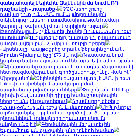
զանգահարել է Ալիևին. Զելենսկին մտնում է ՌԴ
դաշնակցի «տարածք»
ՉԹՕ-ների շուրջ
դավադրություն․ ԱՄՆ-ում այլմոլորակային
տեխնոլոգիաների ուսումնասիրության համար
կարող էր ծախսվել մոտ 1 տրիլիոն դոլար
Էստոնիայում կոչ են արել փակել Ռուսաստանի հետ
սահմանը
Ուգալդեի գոլը խաղադրույք կատարած
անձին ավելի քան 2,5 միլիոն ռուբլի է բերել
«Արսենալը» պայթեցրեց տրանսֆերային շուկան․
Բրունո Գիմարայեշը՝ £75 մլն-ով
Ռուսաստանում
կարևոր նախազգուշացում են արել Եվրամիությանը
Չինաստանը պատրաստ է խորացնել Հայաստանի
հետ ռազմավարական գործընկերությունը․ Վան Ին՝
Միրզոյանին
Զելենսկին բացահայտել է ԱՄՆ-ի հետ
Patriot-ի հրթիռների մատակարարման
պայմանավորվածությունները
Փաշինյան․ TRIPP-ը
կփոխի Հայաստանի դիրքը համաշխարհային
ներդրումային քարտեզում
Տղամարդը ծեծել է
շտապօգնության բժշկին և վարորդին
ՄԻՊ-ը կոշտ
արձագանքել է․ քրեական գործով անձնական ու
ընտանեկան տվյալների հրապարակումն
անընդունելի է
Գերմանիային մեղադրել են
Եվրամիության գազային խնդիրների համար
Բացահայտվել են Զելենսկու՝ Ռուսաստանի