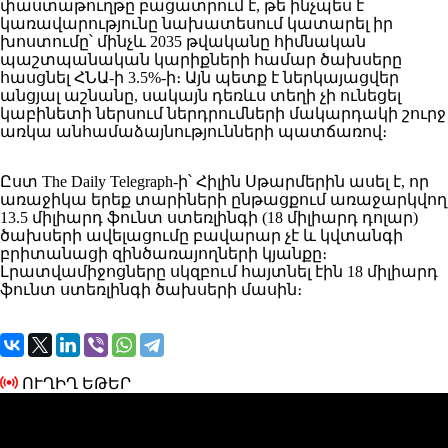
փաստաթուղթը բացատրում է, թե ինչպես է
կառավարությունը նախատեսում կատարել իր
խոստումը՝ մինչև 2035 թվականը հիմնական
պաշտպանական կարիքների համար ծախսերը
հասցնել ՀՆԱ-ի 3.5%-ի։ Այն պետք է ներկայացվեր
անցյալ աշնանը, սակայն դեռևս տեղի չի ունեցել
կաբինետի ներսում ներդրումների մակարդակի շուրջ
առկա անհամաձայնությունների պատճառով։
Ըստ The Daily Telegraph-ի՝ Հիլին Սթարմերին ասել է, որ
առաջիկա երեք տարիների ընթացքում առաջարկվող
13.5 միլիարդ ֆունտ ստեռլինգի (18 միլիարդ դոլար)
ծախսերի ավելացումը բավարար չէ և կվտանգի
բրիտանացի զինծառայողների կյանքը։
Լրատվամիջոցները սկզբում հայտնել էին 18 միլիարդ
ֆունտ ստեռլինգի ծախսերի մասին։
ՈՒՂԻՂ ԵԹԵՐ