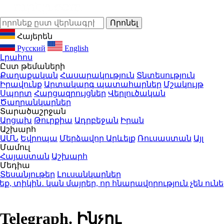
Հայերեն
Русский
English
Լրահոս
Ըստ թեմաների
Քաղաքական
Հասարակություն
Տնտեսություն
Իրավունք
Արտակարգ պատահարներ
Մշակույթ
Սպորտ
Հարցազրույցներ
Վերլուծական
Ծաղրանկարներ
Տարածաշրջան
Արցախ
Թուրքիա
Ադրբեջան
Իրան
Աշխարհ
ԱՄՆ
Եվրոպա
Մերձավոր Արևելք
Ռուսաստան
Այլ
Մամուլ
Հայաստան
Աշխարհ
Մեդիա
Տեսանյութեր
Լուսանկարներ
տիկին․ կան մայրեր, որ հնարավորություն չեն ունե
Telegraph. Ինչու