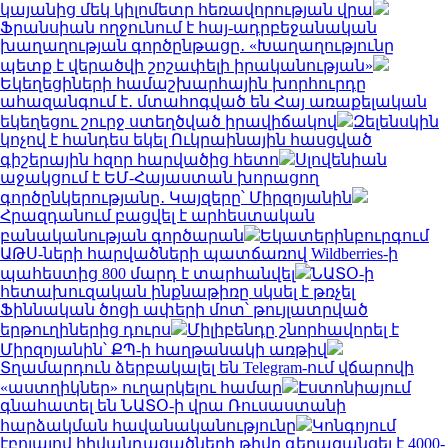
կայանից մեկ կիլոմետր հեռավորության վրա
Ֆրանսիան ողջունում է հայ-ադրբեջանական
խաղաղության գործընթացը․ «Խաղաղությունը
պետք է վերածվի շոշափելի իրականության»
Եկեղեցիների համաշխարհային խորհուրդը
ահազանգում է․ մտահոգված են Հայ առաքելական
եկեղեցու շուրջ ստեղծված իրավիճակով
Զելենսկին
կոչով է հանդես եկել Ուկրաինային հասցված
գիշերային հզոր հարվածից հետո
Սլովենիան
աջակցում է ԵՄ-Հայաստան խորացող
գործընկերությանը․ Կայզերը՝ Միրզոյանին
Հրազդանում բացվել է արհեստական
բանականության գործարան
Եկատերինբուրգում
ԱԹՍ-ների հարվածների պատճառով Wildberries-ի
պահեստից 800 մարդ է տարհանվել
ՆԱՏՕ-ի
հետախուզական ինքնաթիռը սկսել է թռչել
Ֆիննական ծոցի ափերի մոտ՝ թույլատրված
երթուղիներից դուրս
Միլիբենդը շնորհավորել է
Միրզոյանին՝ ՔՊ-ի հաղթանակի առթիվ
Տղամարդուն ձերբակալել են Telegram-ում վճարովի
«աստղիկներ» ուղարկելու համար
Էստոնիայում
գնահատել են ՆԱՏՕ-ի վրա Ռուսաստանի
հարձակման հավանականությունը
Կոնգոյում
էբոլայով հիվանդացածների թիվը գերազանցել է 4000-