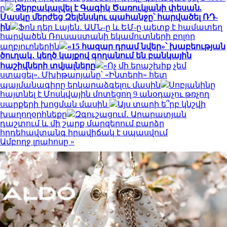
ը
Ձերբակալվել է Գագիկ Ծառուկյանի փեսան.
Մասկը մերժեց Զելենսկու պահանջը՝ հարվածել ՌԴ-
ին
Ֆոն դեր Լայեն․ ԱՄՆ-ը և ԵՄ-ը պետք է համատեղ
հարվածեն Ռուսաստանի եկամուտների բոլոր
աղբյուրներին
«15 հազար դրամ նվեր»՝ խաբեության
ծուղակ․ կեղծ կայքով գողանում են բանկային
հաշիվների տվյալները
«Ոչ մի երաշխիք չեմ
ստացել». Մխիթարյանը՝ «Ինտերի» հետ
պայմանագիրը երկարաձգելու մասին
Սոբյանինը
հայտնել է Մոսկվային մոտեցող 9 անօդաչու թռչող
սարքերի խոցման մասին
Այս տարի ե՞րբ կնշվի
խաղողօրհնեքը
Զգուշացում․ Արարատյան
դաշտում և մի շարք մարզերում բարձր
հրդեհավտանգ իրավիճակ է սպասվում
Ամբողջ լրահոսը »