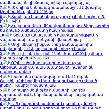
ժամկետային զինծառայողների վերաբերյալ
7
10 միլիոն երկրպագու պահանջում է վտարել
Արգենտինային ԱԱ-2026-ից
8
Տասնյակ հասցեներում ջուր չի լինի՝ հուլիսի 15-
ին և 16-ին
9
Հայաստանի ամենավտանգավոր օձերը. որտեղ
են դրանք ամենաշատը հանդիպում
10
Տոկաևի անսպասելի հայտարարությունը՝
Հայաստանի և Ադրբեջանի վերաբերյալ
1
Սոչի մեկնող ինքնաթիռը ճանապարհին
անցկացրել է մեկ օր, սակայն տեղ չի հասել
2
Ջուր չի լինի հուլիսի 28-ին ժամը 07.00-ից մինչև
հուլիսի 29-ը ժամը 07.00-ն
3
Ո՞րն է սիրված արտիստ Արտաշես
Ալեքսանյանի մահվան պատճառը. հայտնի են
մանրամասներ
4
Խստորեն դատապարտում եմ Ռուբեն
Ռուբինյանի կողմից Ստամբուլում թուրք տեսած
լինելը. Դանիել Իոաննիսյան
5
Նորայրը մեկնել էր հանգստի, արդեն
վերադառնում է. նոր մանրամասներ՝ ողբերգական
դեպքից
6
1/15 ընտրատեղամասում վերահաշվարկի
արդյունքում 19 քվեաթերթիկներից 7-ը ճանաչվել է