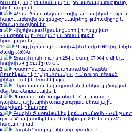
ին առնչվող քրեական վարույթի նախաքննությունը.
ինչ է պարզվել
8
425 անձինք տեղափոխվել են ոստիկանություն․
հայտնաբերվել են զենք-զինամթերք, թմրամիջոց և
հետախուզվողներ
9
Կիլիկիայում կրակոցներով ուղեկցված
«ռազբորկայի» բացառիկ տեսանյութ է
հրապարակվել
10
Գազ չի լինի օգոստոսի 4-ին ժամը 09:00-ից մինչև
ժամը 18:00-ն
1
Ջուր չի լինի հուլիսի 28-ին ժամը 07.00-ից մինչև
հուլիսի 29-ը ժամը 07.00-ն
2
Խստորեն դատապարտում եմ Ռուբեն
Ռուբինյանի կողմից Ստամբուլում թուրք տեսած
լինելը. Դանիել Իոաննիսյան
3
Դերասանին մեղադրում են մանկապղծության
մեջ․ նա ձերբակալվել է
4
Պատմական հաղթանակ․ Հայաստանը
դարձավ աշխարհի առաջնության մեդալային
հաշվարկի հաղթող
5
Գագիկ Ծառուկյանից կբռնագանձվի 75 անշարժ
գույք, 42 ավտոմեքենա, 105 միլիարդ 865 միլիոն 865
հազար դրամ
6
Սուրեն Պապիկյանի նոր հրամանը՝