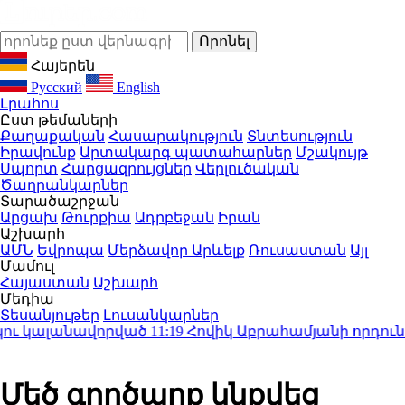
Հայերեն
Русский
English
Լրահոս
Ըստ թեմաների
Քաղաքական
Հասարակություն
Տնտեսություն
Իրավունք
Արտակարգ պատահարներ
Մշակույթ
Սպորտ
Հարցազրույցներ
Վերլուծական
Ծաղրանկարներ
Տարածաշրջան
Արցախ
Թուրքիա
Ադրբեջան
Իրան
Աշխարհ
ԱՄՆ
Եվրոպա
Մերձավոր Արևելք
Ռուսաստան
Այլ
Մամուլ
Հայաստան
Աշխարհ
Մեդիա
Տեսանյութեր
Լուսանկարներ
ւ կալանավորված
11:19
Հովիկ Աբրահամյանի որդուն մեղ
Մեծ գործարք կնքվեց