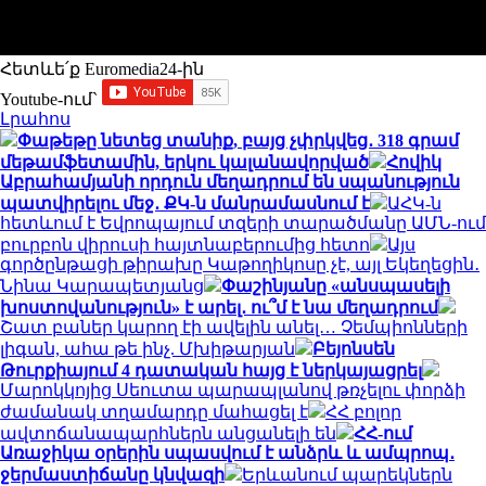
Հետևե՛ք Euromedia24-ին
Youtube-ում`
Լրահոս
Փաթեթը նետեց տանիք, բայց չփրկվեց․ 318 գրամ
մեթամֆետամին, երկու կալանավորված
Հովիկ
Աբրահամյանի որդուն մեղադրում են սպանություն
պատվիրելու մեջ․ ՔԿ-ն մանրամասնում է
ԱՀԿ-ն
հետևում է Եվրոպայում տզերի տարածմանը ԱՄՆ-ում
բուրբոն վիրուսի հայտնաբերումից հետո
Այս
գործընթացի թիրախը Կաթողիկոսը չէ, այլ Եկեղեցին․
Նինա Կարապետյանց
Փաշինյանը «անսպասելի
խոստովանություն» է արել․ ու՞մ է նա մեղադրում
Շատ բաներ կարող էի ավելին անել… Չեմպիոնների
լիգան, ահա թե ինչ. Մխիթարյան
Բեյոնսեն
Թուրքիայում 4 դատական հայց է ներկայացրել
Մարոկկոյից Սեուտա պարապլանով թռչելու փորձի
ժամանակ տղամարդը մահացել է
ՀՀ բոլոր
ավտոճանապարհներն անցանելի են
ՀՀ-ում
Առաջիկա օրերին սպասվում է անձրև և ամպրոպ․
ջերմաստիճանը կնվազի
Երևանում պարեկներն