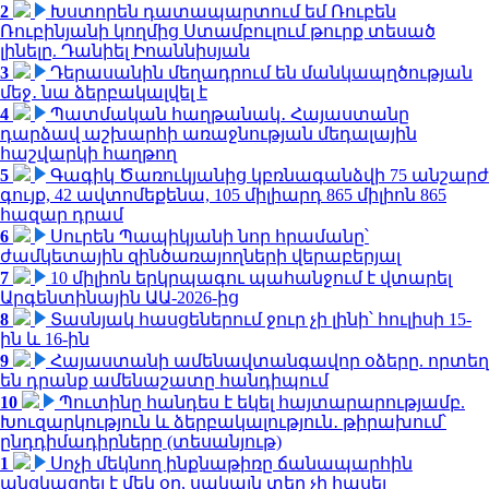
2
Խստորեն դատապարտում եմ Ռուբեն
Ռուբինյանի կողմից Ստամբուլում թուրք տեսած
լինելը. Դանիել Իոաննիսյան
3
Դերասանին մեղադրում են մանկապղծության
մեջ․ նա ձերբակալվել է
4
Պատմական հաղթանակ․ Հայաստանը
դարձավ աշխարհի առաջնության մեդալային
հաշվարկի հաղթող
5
Գագիկ Ծառուկյանից կբռնագանձվի 75 անշարժ
գույք, 42 ավտոմեքենա, 105 միլիարդ 865 միլիոն 865
հազար դրամ
6
Սուրեն Պապիկյանի նոր հրամանը՝
ժամկետային զինծառայողների վերաբերյալ
7
10 միլիոն երկրպագու պահանջում է վտարել
Արգենտինային ԱԱ-2026-ից
8
Տասնյակ հասցեներում ջուր չի լինի՝ հուլիսի 15-
ին և 16-ին
9
Հայաստանի ամենավտանգավոր օձերը. որտեղ
են դրանք ամենաշատը հանդիպում
10
Պուտինը հանդես է եկել հայտարարությամբ.
Խուզարկություն և ձերբակալություն․ թիրախում՝
ընդդիմադիրները (տեսանյութ)
1
Սոչի մեկնող ինքնաթիռը ճանապարհին
անցկացրել է մեկ օր, սակայն տեղ չի հասել