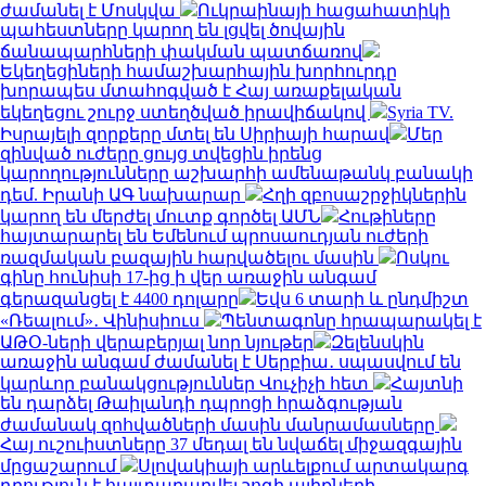
ժամանել է Մոսկվա
Ուկրաինայի հացահատիկի
պահեստները կարող են լցվել ծովային
ճանապարհների փակման պատճառով
Եկեղեցիների համաշխարհային խորհուրդը
խորապես մտահոգված է Հայ առաքելական
եկեղեցու շուրջ ստեղծված իրավիճակով
Syria TV.
Իսրայելի զորքերը մտել են Սիրիայի հարավ
Մեր
զինված ուժերը ցույց տվեցին իրենց
կարողությունները աշխարհի ամենաթանկ բանակի
դեմ. Իրանի ԱԳ նախարար
Հղի զբոսաշրջիկներին
կարող են մերժել մուտք գործել ԱՄՆ
Հութիները
հայտարարել են Եմենում պրոսաուդյան ուժերի
ռազմական բազային հարվածելու մասին
Ոսկու
գինը հունիսի 17-ից ի վեր առաջին անգամ
գերազանցել է 4400 դոլարը
Եվս 6 տարի և ընդմիշտ
«Ռեալում»․ Վինիսիուս
Պենտագոնը հրապարակել է
ԱԹՕ-ների վերաբերյալ նոր նյութեր
Զելենսկին
առաջին անգամ ժամանել է Սերբիա․ սպասվում են
կարևոր բանակցություններ Վուչիչի հետ
Հայտնի
են դարձել Թաիլանդի դպրոցի հրաձգության
ժամանակ զոհվածների մասին մանրամասները
Հայ ուշուիստները 37 մեդալ են նվաճել միջազգային
մրցաշարում
Սլովակիայի արևելքում արտակարգ
դրություն է հայտարարվել շոգի ալիքների