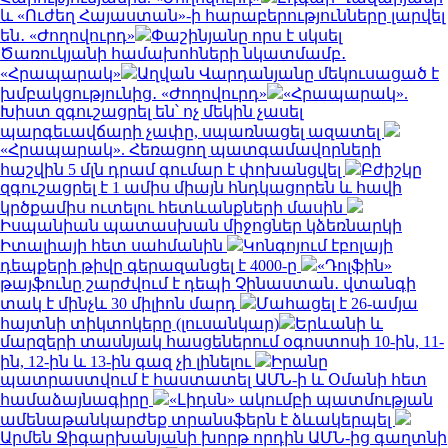
և «Ուժեղ Հայաստան»-ի հարաբերությունները լարվել
են․ «Ժողովուրդ»
Փաշինյանը որս է սկսել
Ծառուկյանի համախոհների նկատմամբ․
«Հրապարակ»
Աղվան Վարդանյանը մեկուսացած է
խմբակցությունից․ «Ժողովուրդ»
«Հրապարակ».
Խիստ զգուշացրել են՝ ոչ մեկին չասել
պարգեւավճարի չափը, սպառնացել ազատել
«Հրապարակ». Հեռացող պատգամավորների
հաշվին 5 մլն դրամ գումար է փոխանցվել
Բժիշկը
զգուշացրել է 1 ամիս միայն հնդկացորեն և հավի
կրծքամիս ուտելու հետևանքների մասին
Իսպանիան պատասխան միջոցներ կձեռնարկի
Իտալիայի հետ սահմանին
Կոնգոյում էբոլայի
դեպքերի թիվը գերազանցել է 4000-ը
«Դոլֆին»
թայֆունը շարժվում է դեպի Չինաստան․ վտանգի
տակ է մինչև 30 միլիոն մարդ
Մահացել է 26-ամյա
հայտնի տիկտոկերը (լուսանկար)
Երևանի և
մարզերի տասնյակ հասցեներում օգոստոսի 10-ին, 11-
ին, 12-ին և 13-ին գազ չի լինելու
Իրանը
պատրաստվում է հաստատել ԱՄՆ-ի և Օմանի հետ
համաձայնագիրը
«Լիդսն» ակումբի պատմության
ամենաթանկարժեք տրանսֆերն է ձևակերպել
Արմեն Ջիգարխանյանի խորթ որդին ԱՄՆ-ից գաղտնի