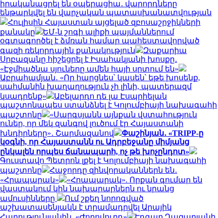
իրականացրել են օպերացիա․ վարորդները
ենթարկվել են վարչական պատասխանատվության
Հուլիսին Հայաստան այցելած զբոսաշրջիկների
քանակը
ԵՄ-ն շոգի ալիքի պայմաններում
օգտագործել է ձմռան համար պահեստավորված
գազի ռեկորդային քանակություն
Զաքարիա
Սրբազանը հիշեցրել է Իսահակյանի խոսքը․
«Էջմիածնա սյուները ամեն հայի սրտում են»
Աբրահամյան․ «Որ հարցնես՝ կասեն՝ եթե խոսենք,
սահմանին խաղաղություն չի լինի, պատերազմ
կսադրենք»
Աբելարդո դե լա Էսպրիելան
պաշտոնապես ստանձնել է Կոլումբիայի նախագահի
պաշտոնը
«Սարգսյանն այնքան վստահություն
ուներ, որ մեկ զանգով լուծում էր Հայաստանի
խնդիրները»․ Շարմազանով
Փաշինյան․ «TRIPP-ը
կօգնի, որ Հայաստանն ու Ադրբեջանը միմյանց
ընկալեն որպես ճանապարհ, ոչ թե խոչընդոտ»
Գուստավո Պետրոն լքել է Կոլումբիայի նախագահի
պաշտոնը
Հաջորդը զինվորականներն են․
«Հրապարակ»
«Հրապարակ». Որքան գումար են
վաստակում կին նախարարներն ու նրանց
ամուսինները
Ում շքեղ նորոգված
աշխատասենյակն է տրամադրվել Արայիկ
Հարությունյանին. «Ժողովուրդ»
Էդգար Ղազարյանի