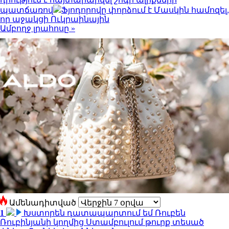
պատճառով
Ֆյոդորովը փորձում է Մասկին համոզել,
որ աջակցի Ուկրաինային
Ամբողջ լրահոսը »
Ամենադիտված
1
Խստորեն դատապարտում եմ Ռուբեն
Ռուբինյանի կողմից Ստամբուլում թուրք տեսած