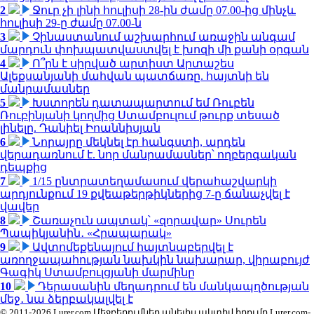
2
Ջուր չի լինի հուլիսի 28-ին ժամը 07.00-ից մինչև
հուլիսի 29-ը ժամը 07.00-ն
3
Չինաստանում աշխարհում առաջին անգամ
մարդուն փոխպատվաստվել է խոզի մի քանի օրգան
4
Ո՞րն է սիրված արտիստ Արտաշես
Ալեքսանյանի մահվան պատճառը. հայտնի են
մանրամասներ
5
Խստորեն դատապարտում եմ Ռուբեն
Ռուբինյանի կողմից Ստամբուլում թուրք տեսած
լինելը. Դանիել Իոաննիսյան
6
Նորայրը մեկնել էր հանգստի, արդեն
վերադառնում է. նոր մանրամասներ՝ ողբերգական
դեպքից
7
1/15 ընտրատեղամասում վերահաշվարկի
արդյունքում 19 քվեաթերթիկներից 7-ը ճանաչվել է
վավեր
8
Շառաչուն ապտակ՝ «զորավար» Սուրեն
Պապիկյանին․ «Հրապարակ»
9
Ավտոմեքենայում հայտնաբերվել է
առողջապահության նախկին նախարար, վիրաբույժ
Գագիկ Ստամբուլցյանի մարմինը
10
Դերասանին մեղադրում են մանկապղծության
մեջ․ նա ձերբակալվել է
© 2011-2026 Lurer.com Մեջբերումներ անելիս ակտիվ հղումը Lurer.com-