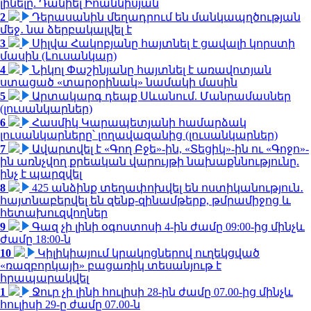
լինելը. Դանիել Իոաննիսյան
2
Դերասանին մեղադրում են մանկապղծության
մեջ․ նա ձերբակալվել է
3
Սիլվա Հակոբյանը հայտնել է ցավալի կորստի
մասին (Լուսանկար)
4
Նիկոլ Փաշինյանը հայտնել է առավոտյան
ստացած «տարօրինակ» նամակի մասին
5
Արտակարգ դեպք Սևանում. Մանրամասներ
(լուսանկարներ)
6
Հասմիկ Կարապետյանի համարձակ
լուսանկարները՝ լողավազանից (լուսանկարներ)
7
Ավարտվել է «Գող Բջե»-ին, «Տեցիկ»-ին ու «Գոջո»-
ին առնչվող քրեական վարույթի նախաքննությունը.
ինչ է պարզվել
8
425 անձինք տեղափոխվել են ոստիկանություն․
հայտնաբերվել են զենք-զինամթերք, թմրամիջոց և
հետախուզվողներ
9
Գազ չի լինի օգոստոսի 4-ին ժամը 09:00-ից մինչև
ժամը 18:00-ն
10
Կիլիկիայում կրակոցներով ուղեկցված
«ռազբորկայի» բացառիկ տեսանյութ է
հրապարակվել
1
Ջուր չի լինի հուլիսի 28-ին ժամը 07.00-ից մինչև
հուլիսի 29-ը ժամը 07.00-ն