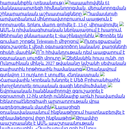
հարսանիքին (տեսանյութ)
Կապահովվեն 61
մանկապարտեզի հիմնանորոգման, վերանորոգման
շինարարական աշխատանքները
Դամասկոսի
արվարձանում միկրոավտոբուսում պայթյուն է
որոտացել․ երկու մարդ զոհվել է, 13-ը՝ վիրավորվել
ԱՄՆ-ն դիվանագիտական ներկայացում է խաղում.
Թեհրանը քննադատել է Վաշինգտոնին
Փորձել են
գումար շորթել Telegram-ի միջոցով
Ուռուցքաբանը
զգուշացրել է վեյփ օգտագործող կանանց՝ քաղցկեղի
ռիսկի մասին
Ո՞ր հիվանդության դեմ պայքարում է
օգտակար սուրճի մրուրը
Զելենսկին հույս ունի, որ
Ուկրաինան մինչև 2027 թվականը կմշակի սեփական
բալիստիկ հրթիռային համակարգ
Օդանավում
գտնվող 13 ուղևոր է տուժել. Հնդկաստան
Հարավային Կորեան խնդրել է Մեծ Բրիտանիային
չխոչընդոտել ռուսական գազի ներմուծմանը
Եվրոպական հանձնաժողովը զգուշացրել է
օգոստոսի 12-ին տեղի ունենալիք արևի խավարման
էլեկտրաէներգիայի արտադրության վրա
ազդեցության մասին
Լայպցիգի
օդանավակայանում ինքնաթիռում հայտնաբերվել է
զինամթերքով լիքը ինքնաթիռ
Թրամփը
պաշտպանել է ԱՄՆ պաշտպանության
նախարարին․ «Չափազանց գոհ եմ նրա