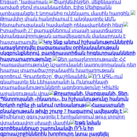
Էդգար Ղազարյան
Ծաղկեփնջեր, մեքենայում
արված ջերմ լուսանկարներ. Էլիզ Մելիքյանն
արձագանքել է կողակից ունենալու մասին հարցին
Թրամփը փակ հանդիպում է անցկացրել ԱՄՆ
հետախուզական համայնքի ղեկավարների հետ
Իտալիայի 27 քաղաքներում տապի պատճառով
վտանգավորության առավելագույն մակարդակ է
հայտարարվել
Կոչ ենք անում իշխանություններին
առաջնորդվել բացառապես օրինականության
սկզբունքներով. բարձրաստիճան հոգեւորականների
հայտարարությունը
Ձեր առաջնորդությամբ ՀՀ
Կառավարությունը կշարունակի կառուցողական դեր
խաղալ տարածաշրջանային խաղաղության
գործում. Գուտերեշը՝ Փաշինյանին
ՌԴ ԱԳՆ-ում
գնահատել են Լեհաստանի և Ուկրաինայի
տարաձայնությունների ազդեցությունը Կիևին
աջակցության վրա
Քոչարյանի, Սարգսյանի, Տեր-
Պետրոսյանի «ինադու». էս իշխանությունը հանուն
երկրի ոչինչ չի անում (տեսանյութ)
Հայաստանի
բնակչության թիվը շուրջ 7 հազարով ավելացել է
Քիմիկոսը զգուշացրել է խոհանոցում թույլ տրվող
վտանգավոր սխալի մասին
Եթե նման
գործելակերպը շարունակվի ՌԴ-ն իր
զբոսաշրջիկներին խորհուրդ կտա չայցելել