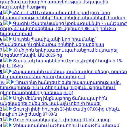
դարձավ աշխարհի առաջնության մեդալային
հաշվարկի հաղթող
4
ՀՀ-ում ԱՄՆ դեսպանատնից լավ լուր․ նոր
հնարավորություններ՝ հայ զինվորականների համար
5
Գագիկ Ծառուկյանից կբռնագանձվի 75 անշարժ
գույք, 42 ավտոմեքենա, 105 միլիարդ 865 միլիոն 865
հազար դրամ
6
Սուրեն Պապիկյանի նոր հրամանը՝
ժամկետային զինծառայողների վերաբերյալ
7
10 միլիոն երկրպագու պահանջում է վտարել
Արգենտինային ԱԱ-2026-ից
8
Տասնյակ հասցեներում ջուր չի լինի՝ հուլիսի 15-
ին և 16-ին
9
Հայաստանի ամենավտանգավոր օձերը. որտեղ
են դրանք ամենաշատը հանդիպում
10
Պուտինը հանդես է եկել հայտարարությամբ.
Խուզարկություն և ձերբակալություն․ թիրախում՝
ընդդիմադիրները (տեսանյութ)
1
Սոչի մեկնող ինքնաթիռը ճանապարհին
անցկացրել է մեկ օր, սակայն տեղ չի հասել
2
Ջուր չի լինի հուլիսի 28-ին ժամը 07.00-ից մինչև
հուլիսի 29-ը ժամը 07.00-ն
3
Ռուբլին թանկացել է․ փոխարժեքն՝ այսօր
4
Չինաստանում աշխարհում առաջին անգամ