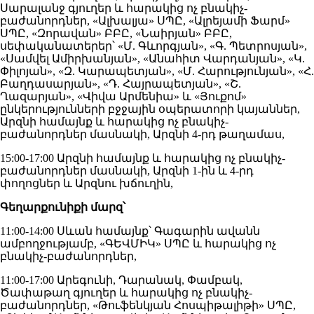
Սարալանջ գյուղեր և հարակից ոչ բնակիչ-
բաժանորդներ, «Ալխալյա» ՍՊԸ, «Ալրեյամի Ֆարմ»
ՍՊԸ, «Զորավան» ԲԲԸ, «Նաիրյան» ԲԲԸ,
սեփականատերեր՝ «Մ. Գևորգյան», «Գ. Պետրոսյան»,
«Սամվել Ամիրխանյան», «Անահիտ Վարդանյան», «Կ.
Փիլոյան», «Զ. Կարապետյան», «Մ. Հարությունյան», «Հ.
Բաղդասարյան», «Դ. Հայրապետյան», «Շ.
Ղազարյան», «Վիվա Արմենիա» և «Յուքոմ»
ընկերությունների բջջային օպերատորի կայաններ,
Արզնի համայնք և հարակից ոչ բնակիչ-
բաժանորդներ մասնակի, Արզնի 4-րդ թաղամաս,
15:00-17:00 Արզնի համայնք և հարակից ոչ բնակիչ-
բաժանորդներ մասնակի, Արզնի 1-ին և 4-րդ
փողոցներ և Արզնու խճուղին,
Գեղարքունիքի մարզ՝
11:00-14:00 Սևան համայնք՝ Գագարին ավանն
ամբողջությամբ, «ԳԵՎՄԻԿ» ՍՊԸ և հարակից ոչ
բնակիչ-բաժանորդներ,
11:00-17:00 Արեգունի, Դարանակ, Փամբակ,
Ծափաթաղ գյուղեր և հարակից ոչ բնակիչ-
բաժանորդներ, «Թուֆենկյան Հոսպիթալիթի» ՍՊԸ,