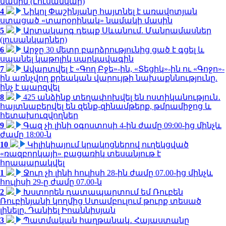
մասին (Լուսանկար)
4
Նիկոլ Փաշինյանը հայտնել է առավոտյան
ստացած «տարօրինակ» նամակի մասին
5
Արտակարգ դեպք Սևանում. Մանրամասներ
(լուսանկարներ)
6
Արջը 30 մետր բարձրությունից ցած է գցել և
սպանել կաթոլիկ սարկավագին
7
Ավարտվել է «Գող Բջե»-ին, «Տեցիկ»-ին ու «Գոջո»-
ին առնչվող քրեական վարույթի նախաքննությունը.
ինչ է պարզվել
8
425 անձինք տեղափոխվել են ոստիկանություն․
հայտնաբերվել են զենք-զինամթերք, թմրամիջոց և
հետախուզվողներ
9
Գազ չի լինի օգոստոսի 4-ին ժամը 09:00-ից մինչև
ժամը 18:00-ն
10
Կիլիկիայում կրակոցներով ուղեկցված
«ռազբորկայի» բացառիկ տեսանյութ է
հրապարակվել
1
Ջուր չի լինի հուլիսի 28-ին ժամը 07.00-ից մինչև
հուլիսի 29-ը ժամը 07.00-ն
2
Խստորեն դատապարտում եմ Ռուբեն
Ռուբինյանի կողմից Ստամբուլում թուրք տեսած
լինելը. Դանիել Իոաննիսյան
3
Պատմական հաղթանակ․ Հայաստանը