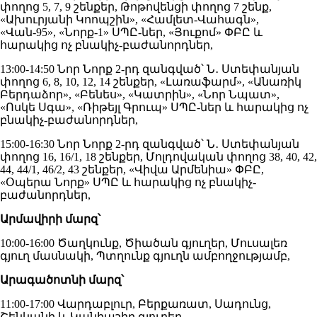
փողոց 5, 7, 9 շենքեր, Թոթովենցի փողոց 7 շենք,
«Ախուրյանի Կոոպշին», «Համլետ-Վահագն»,
«Վան-95», «Նորք-1» ՍՊԸ-ներ, «Յուքոմ» ՓԲԸ և
հարակից ոչ բնակիչ-բաժանորդներ,
13:00-14:50 Նոր Նորք 2-րդ զանգված՝ Ն․ Ստեփանյան
փողոց 6, 8, 10, 12, 14 շենքեր, «Լառաֆարմ», «Անառիկ
Բերդաձոր», «Բենես», «Կատրին», «Նոր Նպատ»,
«Ոսկե Սգա», «Ռիթեյլ Գրուպ» ՍՊԸ-ներ և հարակից ոչ
բնակիչ-բաժանորդներ,
15:00-16:30 Նոր Նորք 2-րդ զանգված՝ Ն․ Ստեփանյան
փողոց 16, 16/1, 18 շենքեր, Մոլդովական փողոց 38, 40, 42,
44, 44/1, 46/2, 43 շենքեր, «Վիվա Արմենիա» ՓԲԸ,
«Օպերա Նորք» ՍՊԸ և հարակից ոչ բնակիչ-
բաժանորդներ,
Արմավիրի մարզ՝
10:00-16:00 Ծաղկունք, Ծիածան գյուղեր, Մուսալեռ
գյուղ մասնակի, Պտղունք գյուղն ամբողջությամբ,
Արագածոտնի մարզ՝
11:00-17:00 Վարդաբլուր, Բերքառատ, Սադունց,
Շենկանի և Կանիաշիր գյուղեր,