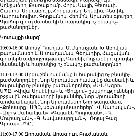
Աղնջաձոր, Թառաթումբ, Հորս, Սալլի, Գետափ,
Շատին, Արտաբույք, Հորբատեղ, Եղեգիս, Գետիկ,
Վարդահովիտ, Գողթանիկ, Հերմոն, Արատես գյուղեր,
Գլաձոր գյուղ մասնակի և հարակից ոչ բնակիչ-
բաժանորդներ,
Կոտայքի մարզ՝
10:00-16:00 Առինջ՝ Դուրյան, Մ․Մկրտչյան, Խ․Աբովյան
թաղամասեր և Ա-տաղամաս, Գեղադիր, Հացավան
գյուղերն ամբողջությամբ, Գառնի, Ողջաբերդ գյուղեր
մասնակի և հարակից ոչ բնակիչ-բաժանորդներ,
11:00-13:00 Մրգաշեն համայնք և հարակից ոչ բնակիչ-
բաժանորդներ, Նոր Արտամետ համայնք մասնակի և
հարակից ոչ բնակիչ-բաժանորդներ, «ՍՎՍ Ագրո»
ՍՊԸ, «Վիվա Արմենիա» և «Յուքոմ» ընկերությունների
բջջային օպերատորի կայաններ, Նոր Արտամետի
պոմպակայան, Նոր Արտամետի Նոր թաղամաս,
«Քոնսարք» ՍՊԸ, սեփականատերեր՝ «Վ. Սահակյան»,
«Լիլիթ Սահակյան», «Գայանե Պողոսյան», «Գ.
Մուրադյան», «Գ. Նավասարդյան», «Ռոյալ Գազ
Գրուպ» ՍՊԸ,
11:00-17:00 Զորավան, Արագյուղ, Բուժական,