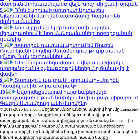
մարդուն փոխպատվաստվել է խոզի մի քանի օրգան
5
Ո՞րն է սիրված արտիստ Արտաշես
Ալեքսանյանի մահվան պատճառը. հայտնի են
մանրամասներ
6
Նորայրը մեկնել էր հանգստի, արդեն
վերադառնում է. նոր մանրամասներ՝ ողբերգական
դեպքից
7
Խստորեն դատապարտում եմ Ռուբեն
Ռուբինյանի կողմից Ստամբուլում թուրք տեսած
լինելը. Դանիել Իոաննիսյան
8
1/15 ընտրատեղամասում վերահաշվարկի
արդյունքում 19 քվեաթերթիկներից 7-ը ճանաչվել է
վավեր
9
Շառաչուն ապտակ՝ «զորավար» Սուրեն
Պապիկյանին․ «Հրապարակ»
10
Ավտոմեքենայում հայտնաբերվել է
առողջապահության նախկին նախարար, վիրաբույժ
Գագիկ Ստամբուլցյանի մարմինը
© 2011-2026 Lurer.com Մեջբերումներ անելիս ակտիվ հղումը Lurer.com-
ին պարտադիր է: Կայքի հոդվածների մասնակի կամ
ամբողջական հեռուստառադիոընթերցումն առանց Lurer.com-ին
հղման արգելվում է:Կայքում արտահայտված կարծիքները
պարտադիր չէ, որ համընկնեն կայքի խմբագրության տեսակետի
հետ:Գովազդների բովանդակության համար կայքը