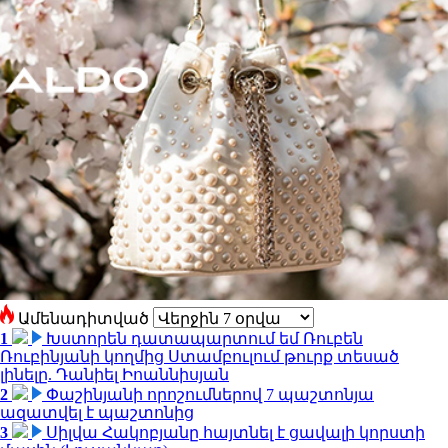
Ամենադիտված
1
Խստորեն դատապարտում եմ Ռուբեն
Ռուբինյանի կողմից Ստամբուլում թուրք տեսած
լինելը. Դանիել Իոաննիսյան
2
Փաշինյանի որոշումներով 7 պաշտոնյա
ազատվել է պաշտոնից
3
Սիլվա Հակոբյանը հայտնել է ցավալի կորստի