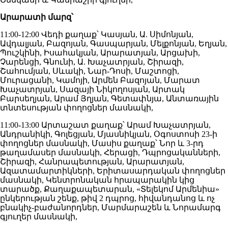
Արարատի մարզ՝
11:00-12:00 Վեդի քաղաք՝ Կասյան, Ա. Սիմոնյան,
Ավդալյան, Բազոյան, Գասպարյան, Մելքոնյան, Եղյան,
Պուշկինի, Իսահակյան, Արարատյան, Արցախի,
Չարենցի, Գնունի, Ա. Խաչատրյան, Շիրազի,
Շահումյան, Սևակի, Նար-Դոսի, Մաշտոցի,
Մուրացանի, Կամոյի, Արմեն Բազոյան, Մարատ
Խաչատրյան, Սազայի Նիկողոսյան, Արտակ
Բարսեղյան, Արամ Յղյան, Գետափնյա, Անտառային
տնտեսության փողոցներ մասնակի,
11:00-13:00 Արտաշատ քաղաք՝ Արամ Խաչատրյան,
Անդրանիկի, Գոլեցյան, Մյասնիկյան, Օգոստոսի 23-ի
փողոցներ մասնակի, Մասիս քաղաք՝ Նոր և 3-րդ
թաղամասեր մասնակի, Հերացի, Դպրոցականների,
Շիրազի, Հանրապետության, Արարատյան,
Ազատամարտիկների, Երիտասարդական փողոցներ
մասնակի, Կենտրոնական հրապարակին կից
տարածք, Քաղաքապետարան, «Տելեկոմ Արմենիա»
ընկերության շենք, թիվ 2 դպրոց, հիվանդանոց և ոչ
բնակիչ-բաժանորդներ, Մարմարաշեն և Նորամարգ
գյուղեր մասնակի,