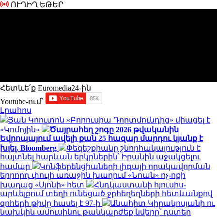
ՈՒՂԻՂ ԵԹԵՐ
Հետևե՛ք Euromedia24-ին
Youtube-ում`
Լրահոս
Յան Կոուտոն «Բորուսիա Դորտմունդից» միացել է
«Կոմոյին»
Ծայրահեղ շոգը 2026 թվականին
Եվրոպայում ավելի քան 25 հազար մարդու կյանք է
խլել. Bloomberg
Փեզեշքիանը շնորհակալություն է
հայտնել հարևան երկրներին՝ Իրանին աջակցելու
համար
Կոնֆերենցիաների լիգայի որակավորման
երրորդ փուլի առաջին խաղում «Նոան» ոչ-ոքի
խաղաց «Սյոնի» հետ
Հնդկաստանի հյուսիս-
արևելքում տեղի ունեցած ջրհեղեղների հետևանքով
զոհերի թիվը հասել է 97-ի
Անահիտ Կիրակոսյանի ու
նախկին ամուսինու թանկարժեք նվերը՝ դստեր