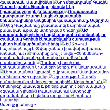
Հայաստան. Մատվիենկո
Նոր մեղադրանք՝ Գագիկ
Ծառուկյանին. Թրամփը ընտրել է իր
իրավահաջորդին (տեսանյութ)
Ռուսաստանը
պատրաստ է շարունակել Հայաստանի
երկաթուղիների կոնցեսիոն կառավարումը. Օվերչուկ
Օլեգ Գազմանովը քննադատել է արհեստական
բանականությամբ ստեղծված երգերը
ԱԺ
պատգամավորի հոր հոգեհանգստին մասնակցելու
ժամանակ Գորիսի էկոպարեկային ծառայության
պետը հանկարծամահ է եղել
«Էմ Ջի»-ում
հայտնաբերվել է 38 վարչական իրավախախտում
(տեսանյութ)
Պուտինը թույլ է տվել «Շերեմետևո»
օդանավակայանի պետական բաժնեմասի
մասնավորեցումը
Գումարը կհոսի այս
կենդանակերպի նշանների ձեռքը. ո՞վ կհարստանա
Լեհաստանում կբացեն Եվրոպայում Աստվածամոր
ամենաբարձր արձանը
Ազատություն Բաքվի
բանտերում գտնվող բոլոր հայերին․ Աբրահամյան
Սոմնոլոգը պատմել է, թե երբ կարող է քնի պակասը
օգտակար լինել
Ռուսաստանում կստեղծվի
ադամանդների հղկման արդյունաբերական
կլաստեր
Ամբողջ լրահոսը »