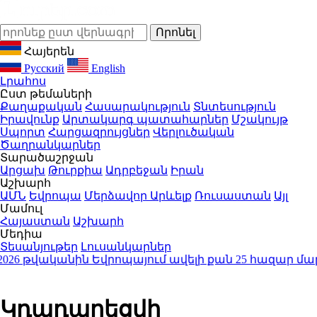
Հայերեն
Русский
English
Լրահոս
Ըստ թեմաների
Քաղաքական
Հասարակություն
Տնտեսություն
Իրավունք
Արտակարգ պատահարներ
Մշակույթ
Սպորտ
Հարցազրույցներ
Վերլուծական
Ծաղրանկարներ
Տարածաշրջան
Արցախ
Թուրքիա
Ադրբեջան
Իրան
Աշխարհ
ԱՄՆ
Եվրոպա
Մերձավոր Արևելք
Ռուսաստան
Այլ
Մամուլ
Հայաստան
Աշխարհ
Մեդիա
Տեսանյութեր
Լուսանկարներ
վականին Եվրոպայում ավելի քան 25 հազար մարդու կյա
Կդադարեցվի