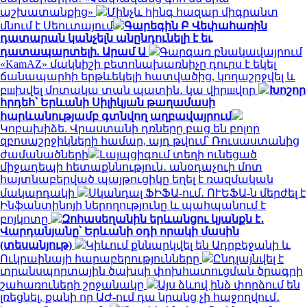
աշխատանքից»
Մինչև հինգ հազար միգրանտ
մնում է Սեուտայում
Գարեգին Բ Վեփահառին
դատարան կանչելն անընդունելի է եւ
դատապարտելի. Արամ Ա
Գարգառ բնակավայրում
«KamAZ» մակնիշի բետոնախառնիչը դուրս է եկել
ճանապարհի երթևեկելի հատվածից, կողաշրջվել և
բшխվել մոտակա տան պատին․ կա վիրшվոր
Խոշոր
հրդեհ՝ Երևանի Սիլիկյան թաղամասի
հարևանությամբ գտնվող աղբավայրում
Կոբախիձե. Վրաստանի դռները բաց են բոլոր
զբոսաշրջիկների համար, այդ թվում՝ Ռուսաստանից
ժամանածների
Լայպցիգում տեղի ունեցած
միջադեպի հետաքննություն․ անօդաչուի մոտ
հայտնաբերված պայթուցիկը եղել է ռազմական
մակարդակի
Սկանդալ ՖԻՖԱ-ում․ ՈՒԵՖԱ-ն մերժել է
Ինֆանտինոյի ներողությունը և պահպանում է
բոյկոտը
Զոհասեղանին երևանցու կյանքն է․
Վարդանյանը՝ Երևանի օդի որակի մասին
(տեսանյութ)
Կիևում քննարկվել են Ադրբեջանի և
Ուկրաինայի հարաբերությունները
Ընդլայնվել է
տրանսպորտային ծախսի փոխհատուցման ծրագրի
շահառուների շրջանակը
Այս ձևով ինձ փորձում են
լռեցնել, քանի որ ԱԺ-ում դա նրանց չի հաջողվում․