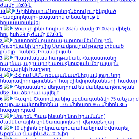
ժամը 18:00-ն
10
Կիլիկիայում կրակոցներով ուղեկցված
«ռազբորկայի» բացառիկ տեսանյութ է
հրապարակվել
1
Ջուր չի լինի հուլիսի 28-ին ժամը 07.00-ից մինչև
հուլիսի 29-ը ժամը 07.00-ն
2
Խստորեն դատապարտում եմ Ռուբեն
Ռուբինյանի կողմից Ստամբուլում թուրք տեսած
լինելը. Դանիել Իոաննիսյան
3
Պատմական հաղթանակ․ Հայաստանը
դարձավ աշխարհի առաջնության մեդալային
հաշվարկի հաղթող
4
ՀՀ-ում ԱՄՆ դեսպանատնից լավ լուր․ նոր
հնարավորություններ՝ հայ զինվորականների համար
5
Դերասանին մեղադրում են մանկապղծության
մեջ․ նա ձերբակալվել է
6
Գագիկ Ծառուկյանից կբռնագանձվի 75 անշարժ
գույք, 42 ավտոմեքենա, 105 միլիարդ 865 միլիոն 865
հազար դրամ
7
Սուրեն Պապիկյանի նոր հրամանը՝
ժամկետային զինծառայողների վերաբերյալ
8
10 միլիոն երկրպագու պահանջում է վտարել
Արգենտինային ԱԱ-2026-ից