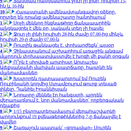
9
Տասնյակ հասցեներում ջուր չի լինի՝ հուլիսի 15-
ին և 16-ին
10
Հայաստանի ամենավտանգավոր օձերը.
որտեղ են դրանք ամենաշատը հանդիպում
1
Սոչի մեկնող ինքնաթիռը ճանապարհին
անցկացրել է մեկ օր, սակայն տեղ չի հասել
2
Ջուր չի լինի հուլիսի 28-ին ժամը 07.00-ից մինչև
հուլիսի 29-ը ժամը 07.00-ն
3
Ռուբլին թանկացել է․ փոխարժեքն՝ այսօր
4
Չինաստանում աշխարհում առաջին անգամ
մարդուն փոխպատվաստվել է խոզի մի քանի օրգան
5
Ո՞րն է սիրված արտիստ Արտաշես
Ալեքսանյանի մահվան պատճառը. հայտնի են
մանրամասներ
6
Խստորեն դատապարտում եմ Ռուբեն
Ռուբինյանի կողմից Ստամբուլում թուրք տեսած
լինելը. Դանիել Իոաննիսյան
7
Նորայրը մեկնել էր հանգստի, արդեն
վերադառնում է. նոր մանրամասներ՝ ողբերգական
դեպքից
8
1/15 ընտրատեղամասում վերահաշվարկի
արդյունքում 19 քվեաթերթիկներից 7-ը ճանաչվել է
վավեր
9
Շառաչուն ապտակ՝ «զորավար» Սուրեն