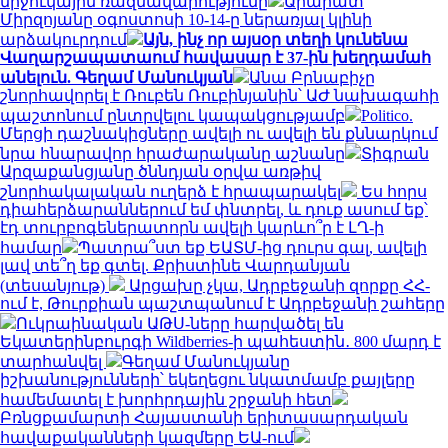
միջուկային ռազմավարությունը
Արարատ
Միրզոյանը օգոստոսի 10-14-ը ներառյալ կլինի
արձակուրդում
Այն, ինչ որ այսօր տեղի կունենա
Վաղարշապատաում հավասար է 37-ին խեղդամահ
անելուն. Գեղամ Մանուկյան
Անա Բրնաբիչը
շնորհավորել է Ռուբեն Ռուբինյանին՝ ԱԺ նախագահի
պաշտոնում ընտրվելու կապակցությամբ
Politico.
Մերցի դաշնակիցները ավելի ու ավելի են քննարկում
նրա հնարավոր հրաժարականը աշնանը
Տիգրան
Արզաքանցյանը ծննդյան օրվա առթիվ
շնորհակալական ուղերձ է հրապարակել
Ես հորս
դիահերձարաններում եմ փնտրել, և դուք ասում եք՝
էդ տուրբոգեներատորն ավելի կարևո՞ր է ԼՂ-ի
համար
Պատրա՞ստ եք ԵԱՏՄ-ից դուրս գալ, ավելի
լավ տե՞ղ եք գտել. Քրիստինե Վարդանյան
(տեսանյութ)
Արցախը չկա, Ադրբեջանի զորքը ՀՀ-
ում է, Թուրքիան պաշտպանում է Ադրբեջանի շահերը
Ուկրաինական ԱԹՍ-ները հարվածել են
Եկատերինբուրգի Wildberries-ի պահեստին․ 800 մարդ է
տարհանվել
Գեղամ Մանուկյանը
իշխանությունների՝ եկեղեցու նկատմամբ քայլերը
համեմատել է խորհրդային շրջանի հետ
Բռնցքամարտի Հայաստանի երիտասարդական
հավաքականների կազմերը ԵԱ-ում