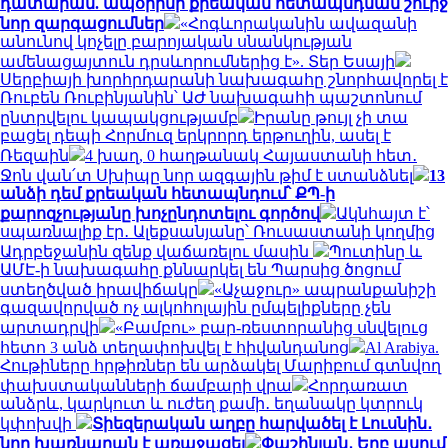
դատարան. ապօրինի քրեական հետապնդման շուրջ
նոր զարգացումներ
«Հոգևորականին ավազանի
անունով կոչելը բարոյական սնանկության
ամենացայտուն դրսևորումներից է». Տեր Եսայի
Սերբիայի խորհրդարանի նախագահը շնորհավորել է
Ռուբեն Ռուբինյանին՝ ԱԺ նախագահի պաշտոնում
ընտրվելու կապակցությամբ
Իրանը թույլ չի տա
բացել դեպի Հորմուզ երկրորդ երթուղին, ասել է
Ռեզաին
4 խաղ, 0 հաղթանակ Հայաստանի հետ․
Ջոն վան՛տ Սխիպը նոր ազգային թիմ է ստանձնել
13
անձի դեմ քրեական հետապնդում՝ ՔՊ-ի
քարոզչությանը խոչընդոտելու գործով
Ակնհայտ է՝
սպառնալիք էր․ Ալեքսանյանը՝ Ռուսաստանի կողմից
Ադրբեջանին զենք վաճառելու մասին
Պուտինը և
ԱՄԷ-ի նախագահը քննարկել են Պարսից ծոցում
ստեղծված իրավիճակը
«Աչաջուր» ապրանքանիշի
գազավորված ոչ ալկոհոլային ըմպելիքները չեն
արտադրվի
«Բամբու» բար-ռեստորանից սնվելուց
հետո 3 անձ տեղափոխվել է հիվանդանոց
Al Arabiya.
Հութիները հրթիռներ են արձակել Մարիբում գտնվող
փախստականների ճամբարի վրա
Հորդառատ
անձրև, կարկուտ և ուժեղ քամի․ եղանակը կտրուկ
կփոխվի
Տիեզերական աղբը հարվածել է Լուսնին․
նոր խառնարան է առաջացել
Փաշինյան․ Երբ ասում