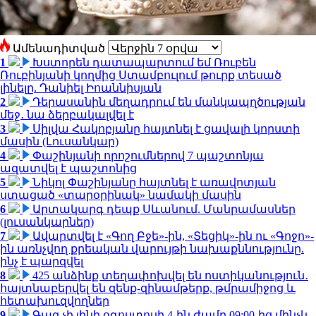
Ամենադիտված
1
Խստորեն դատապարտում եմ Ռուբեն
Ռուբինյանի կողմից Ստամբուլում թուրք տեսած
լինելը. Դանիել Իոաննիսյան
2
Դերասանին մեղադրում են մանկապղծության
մեջ․ նա ձերբակալվել է
3
Սիլվա Հակոբյանը հայտնել է ցավալի կորստի
մասին (Լուսանկար)
4
Փաշինյանի որոշումներով 7 պաշտոնյա
ազատվել է պաշտոնից
5
Նիկոլ Փաշինյանը հայտնել է առավոտյան
ստացած «տարօրինակ» նամակի մասին
6
Արտակարգ դեպք Սևանում. Մանրամասներ
(լուսանկարներ)
7
Ավարտվել է «Գող Բջե»-ին, «Տեցիկ»-ին ու «Գոջո»-
ին առնչվող քրեական վարույթի նախաքննությունը.
ինչ է պարզվել
8
425 անձինք տեղափոխվել են ոստիկանություն․
հայտնաբերվել են զենք-զինամթերք, թմրամիջոց և
հետախուզվողներ
9
Գազ չի լինի օգոստոսի 4-ին ժամը 09:00-ից մինչև