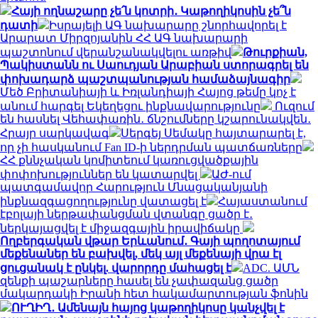
Հայի ողնաշարը չե՛ն կոտրի․ Կաթողիկոսին չե՞ն
դատի
Իսրայելի ԱԳ նախարարը շնորհավորել է
Արարատ Միրզոյանին ՀՀ ԱԳ նախարարի
պաշտոնում վերանշանակվելու առթիվ
Թուրքիան,
Պակիստանն ու Սաուդյան Արաբիան ստորագրել են
փոխադարձ պաշտպանության համաձայնագիր
Մեծ Բրիտանիայի և Իռլանդիայի Հայոց թեմը կոչ է
անում հարգել Եկեղեցու ինքնավարությունը
Ուզում
են հասնել Վեհափառին․ ճնշումները կշարունակվեն․
Հրայր սարկավագ
Սերգեյ Սեմակը հայտարարել է,
որ չի հասկանում Fan ID-ի ներդրման պատճառները
ՀՀ քննչական կոմիտեում կառուցվածքային
փոփոխություններ են կատարվել
ԱԺ-ում
պատգամավոր Հարություն Մնացականյանի
ինքնազգացողությունը վատացել է
Հայաստանում
էբոլայի ներթափանցման վտանգը ցածր է․
ներկայացվել է միջազգային իրավիճակը
Ողբերգական վթար Երևանում․ Գայի պողոտայում
մեքենաներ են բախվել, մեկ այլ մեքենայի վրա էլ
ցուցանակ է ընկել. վարորդը մահացել է
ADC. ԱՄՆ
զենքի պաշարները հասել են չափազանց ցածր
մակարդակի Իրանի հետ հակամարտության ֆոնին
ՈՒՂԻՂ․ Ամենայն հայոց կաթողիկոսը կանչվել է