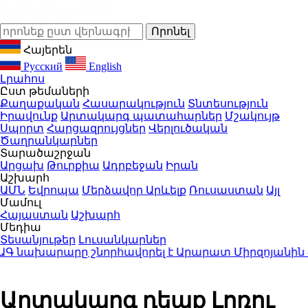
Հայերեն
Русский
English
Լրահոս
Ըստ թեմաների
Քաղաքական
Հասարակություն
Տնտեսություն
Իրավունք
Արտակարգ պատահարներ
Մշակույթ
Սպորտ
Հարցազրույցներ
Վերլուծական
Ծաղրանկարներ
Տարածաշրջան
Արցախ
Թուրքիա
Ադրբեջան
Իրան
Աշխարհ
ԱՄՆ
Եվրոպա
Մերձավոր Արևելք
Ռուսաստան
Այլ
Մամուլ
Հայաստան
Աշխարհ
Մեդիա
Տեսանյութեր
Լուսանկարներ
Գ նախարարը շնորհավորել է Արարատ Միրզոյանին Հ
Արտակարգ դեպք Լոռու