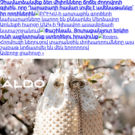
Չհամարձակվեք ձեր միլիոնները ճոճել ժողովրդի
գլխին, որը Ղարաբաղի համար տվել է ամենաթանկը՝
իր որդիներին
ԲՐԻԿՍ-ի արտաքին գործերի
նախարարները կարող են քննարկել Մերձավոր
Արևելքի հարցը ՄԱԿ-ի Գլխավոր ասամբլեայի
նստաշրջանում
Փաշինյան․ Յուրաքանչյուր երկիր
ունի այլընտրանք ստեղծելու իրավունք
Reuters.
Հորմուզի նեղուցով տարանցիկ փոխադրումները այս
շաբաթ կրճատվել են մեկ երրորդով
Ամբողջ լրահոսը »