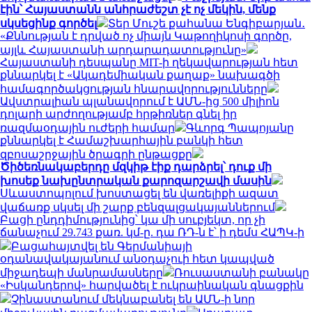
էին՝ Հայաստանն անհրաժեշտ չէ ոչ մեկին, մենք
սկսեցինք գործել
Տեր Մուշե քահանա Ենգիբարյան․
«Քննության է դրված ոչ միայն Կաթողիկոսի գործը,
այլև Հայաստանի արդարադատությունը»
Հայաստանի դեսպանը MIT-ի ղեկավարության հետ
քննարկել է «Ակադեմիական քաղաք» նախագծի
համագործակցության հնարավորությունները
Ավստրալիան պլանավորում է ԱՄՆ-ից 500 միլիոն
դոլարի արժողությամբ հրթիռներ գնել իր
ռազմաօդային ուժերի համար
Գևորգ Պապոյանը
քննարկել է Համաշխարհային բանկի հետ
զբոսաշրջային ծրագրի ընթացքը
Ծիծեռնակաբերդը մզկիթ էիք դարձրել՝ դուք մի
խոսեք նախընտրական քարոզարշավի մասին
Սևաստոպոլում խոստացել են վառելիքի ազատ
վաճառք սկսել մի շարք բենզալցակայաններում
Բացի ընդդիմությունից՝ կա մի սուբյեկտ, որ չի
ճանաչում 29.743 քառ. կմ-ը. դա ՌԴ-ն է՝ ի դեմս ՀԱՊԿ-ի
Բացահայտվել են Գերմանիայի
օդանավակայանում անօդաչուի հետ կապված
միջադեպի մանրամասները
Ռուսաստանի բանակը
«Իսկանդերով» հարվածել է ուկրաինական գնացքին
Չինաստանում մեկնաբանել են ԱՄՆ-ի նոր