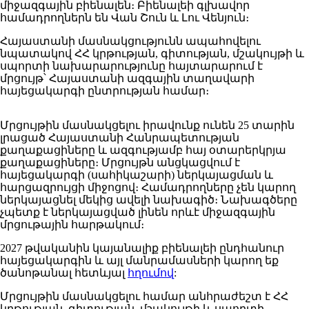
միջազգային բիենալեն։ Բիենալեի գլխավոր
համադրողներն են Վան Շուն և Լու Վենյուն։
Հայաստանի մասնակցությունն ապահովելու
նպատակով ՀՀ կրթության, գիտության, մշակույթի և
սպորտի նախարարությունը հայտարարում է
մրցույթ՝ Հայաստանի ազգային տաղավարի
հայեցակարգի ընտրության համար։
Մրցույթին մասնակցելու իրավունք ունեն 25 տարին
լրացած Հայաստանի Հանրապետության
քաղաքացիները և ազգությամբ հայ օտարերկրյա
քաղաքացիները։ Մրցույթն անցկացվում է
հայեցակարգի (սահիկաշարի) ներկայացման և
հարցազրույցի միջոցով։ Համադրողները չեն կարող
ներկայացնել մեկից ավելի նախագիծ։ Նախագծերը
չպետք է ներկայացված լինեն որևէ միջազգային
մրցութային հարթակում։
2027 թվականին կայանալիք բիենալեի ընդհանուր
հայեցակարգին և այլ մանրամասների կարող եք
ծանոթանալ հետևյալ
հղումով
:
Մրցույթին մասնակցելու համար անհրաժեշտ է ՀՀ
կրթության, գիտության, մշակույթի և սպորտի