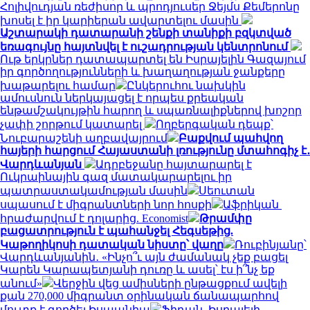
Հոլիվուդյան ռեժիսոր և պրոդյուսեր Ջեյմս Քեմերոնը
խոսել է իր կարիերան ավարտելու մասին
Աշտարակի դատարանի շենքի տանիքի բզկտված
եռագույնը հայտնվել է ուշադրության կենտրոնում
Ութ երկրներ դատապարտել են Իսրայելին Գազայում
իր գործողությունների և խաղաղության ջանքերը
խաթարելու համար
Ընկերուհու նախկին
ամուսնուն ներկայացել է որպես քրեական
ենթամշակույթին հարող և սպառնալիքներով խոշոր
չափի շորթում կատարել
Ողբերգական դեպք՝
Նուբարաշենի աղբավայրում
Բաքվում պահվող
հայերի հարցում Հայաստանի լռությունը մտահոգիչ է․
Վարդևանյան
Ադրբեջանը հայտարարել է
Ուկրաինային գազ մատակարարելու իր
պատրաստակամության մասին
Սեուտան
սպասում է միգրանտների նոր հոսքի
Աֆրիկան ​​
հրաժարվում է դոլարից. Economist
Թրամփը
բացատրություն է պահանջել Հեգսեթից.
Կաթողիկոսի դատական նիստը՝ վաղը
Ռուբինյանը՝
Վարդևանյանին․ «Ինչո՞ւ այն ժամանակ չեք բացել
Կարեն Կարապետյանի դուռը և ասել՝ էս ի՞նչ եք
անում»
Վերջին վեց ամիսների ընթացքում ավելի
քան 270,000 միգրանտ օրինական ճանապարհով
մուտք է գործել Իսպանիա
Ֆիդան. Իսրայելի