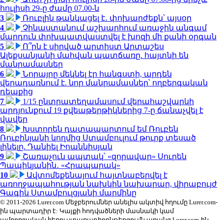
հուլիսի 29-ը ժամը 07.00-ն
3
Ռուբլին թանկացել է․ փոխարժեքն՝ այսօր
4
Չինաստանում աշխարհում առաջին անգամ
մարդուն փոխպատվաստվել է խոզի մի քանի օրգան
5
Ո՞րն է սիրված արտիստ Արտաշես
Ալեքսանյանի մահվան պատճառը. հայտնի են
մանրամասներ
6
Նորայրը մեկնել էր հանգստի, արդեն
վերադառնում է. նոր մանրամասներ՝ ողբերգական
դեպքից
7
1/15 ընտրատեղամասում վերահաշվարկի
արդյունքում 19 քվեաթերթիկներից 7-ը ճանաչվել է
վավեր
8
Խստորեն դատապարտում եմ Ռուբեն
Ռուբինյանի կողմից Ստամբուլում թուրք տեսած
լինելը. Դանիել Իոաննիսյան
9
Շառաչուն ապտակ՝ «զորավար» Սուրեն
Պապիկյանին․ «Հրապարակ»
10
Ավտոմեքենայում հայտնաբերվել է
առողջապահության նախկին նախարար, վիրաբույժ
Գագիկ Ստամբուլցյանի մարմինը
© 2011-2026 Lurer.com Մեջբերումներ անելիս ակտիվ հղումը Lurer.com-
ին պարտադիր է: Կայքի հոդվածների մասնակի կամ
ամբողջական հեռուստառադիոընթերցումն առանց Lurer.com-ին