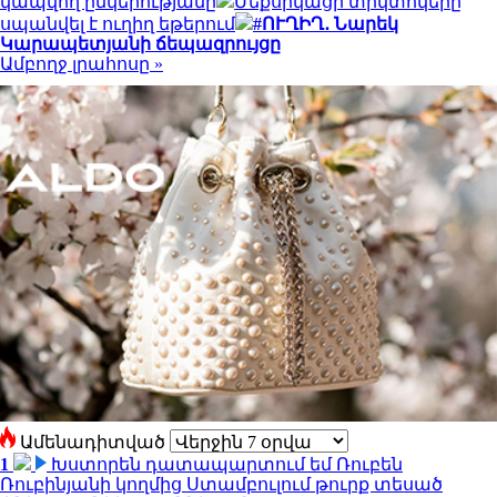
կապվող ընկերությանը
Մեքսիկացի տիկտոկերը
սպանվել է ուղիղ եթերում
#ՈՒՂԻՂ․ Նարեկ
Կարապետյանի ճեպազրույցը
Ամբողջ լրահոսը »
Ամենադիտված
1
Խստորեն դատապարտում եմ Ռուբեն
Ռուբինյանի կողմից Ստամբուլում թուրք տեսած