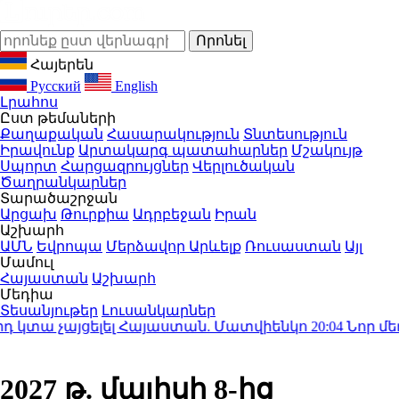
Հայերեն
Русский
English
Լրահոս
Ըստ թեմաների
Քաղաքական
Հասարակություն
Տնտեսություն
Իրավունք
Արտակարգ պատահարներ
Մշակույթ
Սպորտ
Հարցազրույցներ
Վերլուծական
Ծաղրանկարներ
Տարածաշրջան
Արցախ
Թուրքիա
Ադրբեջան
Իրան
Աշխարհ
ԱՄՆ
Եվրոպա
Մերձավոր Արևելք
Ռուսաստան
Այլ
Մամուլ
Հայաստան
Աշխարհ
Մեդիա
Տեսանյութեր
Լուսանկարներ
կտա չայցելել Հայաստան. Մատվիենկո
20:04
Նոր մեղադր
2027 թ. մայիսի 8-ից