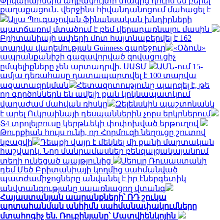
Փրկարարներն աղբակույտի տակից դուրս են բերել
քաղաքացուն․ վերջինս հիվանդանոցում մահացել է
Ալլա Պուգաչովան ֆինանսական խնդիրների
պատճառով մտածում է բեմ վերադառնալու մասին
Բրիտանիայի ափերի մոտ հայտնաբերվել է 162
տարվա վաղեմության Guinness գարեջուր
«Օձուն»
ապրանքանիշի գազավորված զովացուցիչ
ըմպելիքները չեն արտադրվի. ՍԱՏՄ
ԱՄՆ-ում 15-
ամյա դեռահասը դատապարտվել է 100 տարվա
ազատազրկման
Հետազոտությունը պարզել է, թե
որ գործոններն են ավելի քան կրկնապատկում
վաղաժամ մահվան ռիսկը
Զելենսկին պաշտոնանկ
է արել Ուկրաինայի դեսպաններին չորս երկրներում
Տ4 տրոլեյբուսը կերթևեկի փոփոխված երթուղով
Թուրքիան հույս ունի, որ Հորմուզի նեղուցը շուտով
կբացվի
Դեպքի վայր է մեկնել մի քանի մարտական
հաշվարկ. Նոր մանրամասներ բենզալցակայանում
տեղի ունեցած պայթյունից
Սեուլը Ռուսաստանի
դեմ Մեծ Բրիտանիայի կողմից սահմանված
պատժամիջոցները անվանել է իր էներգետիկ
անվտանգությանը սպառնացող վտանգ
Հայաստանյան ապրանքների՝ ՌԴ շուկա
արտահանման անհիմն սահմանափակումները
մտահոգիչ են. Ռուբինյանը՝ Մատվիենկոյին