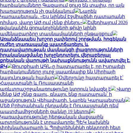
հարձակումները Գազայում ցույց են տալիս, որ այն
խաղաղություն չի ցանկանում
Նարեկ
Կարապետյան․ «Ես կլինեմ Էջմիածնի դատարանի
դիմաց, վաղը ԱԺ-ում չենք լինելու»
Շվեդիայում 2026
թվականին զորակոչիկների թիվը կլինի
ամենաբարձրը տասնամյակների ընթացքում
Առանձնապես խոշոր չափերով շորթման, հոգեկան
ուժեղ տառապանք պատճառելու և
դատավարության մասնակցի լիազորությունների
իրականացմանը խոչընդոտելու վերաբերյալ
քրեական վարույթի նախաքննությունն ավարտվել է.
ՔԿ
Թուրքիայի ԱԳՆ-ը հայտարարել է, որ Իսրայելի
հարձակումները լուրջ սպառնալիք են Սիրիայի
կայունության համար
Օվերչուկը հայտարարել է՝
Հայաստանի և Ռուսաստանի
առևտրաշրջանառությունը կտրուկ նվազել է
Վաղը
մենք ԱԺ չենք գալու, գնալու ենք դատարան՝ ի
աջակցություն Վեհափառի. Նարեկ Կարապետյան
Մեծ Բրիտանիան ընդլայնել է Ռուսաստանի դեմ
պատժամիջոցների ցանկը 19 կետով
Կառավարությունը հերթական մաքսային
արտոնությունն է տրամադրել ՊԵԿ նախկին
փոխնախարարի և Պոլիտեխնիկի ռեկտորի հետ