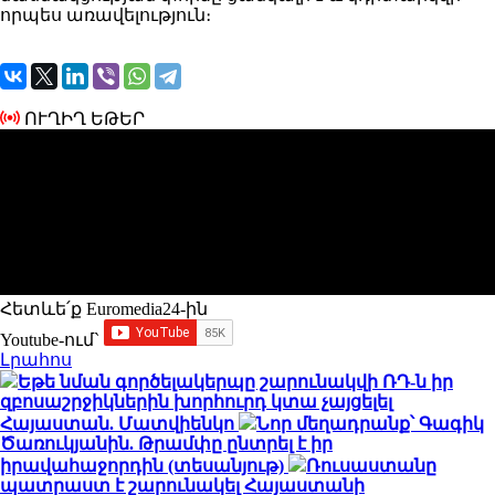
որպես առավելություն։
ՈՒՂԻՂ ԵԹԵՐ
Հետևե՛ք Euromedia24-ին
Youtube-ում`
Լրահոս
Եթե նման գործելակերպը շարունակվի ՌԴ-ն իր
զբոսաշրջիկներին խորհուրդ կտա չայցելել
Հայաստան. Մատվիենկո
Նոր մեղադրանք՝ Գագիկ
Ծառուկյանին. Թրամփը ընտրել է իր
իրավահաջորդին (տեսանյութ)
Ռուսաստանը
պատրաստ է շարունակել Հայաստանի