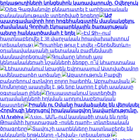
երկաթուղիների կոնցեսիոն կառավարումը. Օվերչուկ
Օլեգ Գազմանովը քննադատել է արհեստական
բանականությամբ ստեղծված երգերը
ԱԺ
պատգամավորի հոր հոգեհանգստին մասնակցելու
ժամանակ Գորիսի էկոպարեկային ծառայության
պետը հանկարծամահ է եղել
«Էմ Ջի»-ում
հայտնաբերվել է 38 վարչական իրավախախտում
(տեսանյութ)
Պուտինը թույլ է տվել «Շերեմետևո»
օդանավակայանի պետական բաժնեմասի
մասնավորեցումը
Գումարը կհոսի այս
կենդանակերպի նշանների ձեռքը. ո՞վ կհարստանա
Լեհաստանում կբացեն Եվրոպայում Աստվածամոր
ամենաբարձր արձանը
Ազատություն Բաքվի
բանտերում գտնվող բոլոր հայերին․ Աբրահամյան
Սոմնոլոգը պատմել է, թե երբ կարող է քնի պակասը
օգտակար լինել
Ռուսաստանում կստեղծվի
ադամանդների հղկման արդյունաբերական
կլաստեր
Իրանն ու Օմանը համաձայնել են վերսկսել
Հորմուզի նեղուցով իրականացվող նավարկությունը․
Al Arabiya
Axios․ ԱՄՆ-ում կասկածի տակ են դրել
Թրամփի խոստացած «ոսկե դարի» տնտեսական
ծրագրերը
Տավուշի պարեկները հայտնաբերել են
անկանոն երթևեկող «Նիվան» (տեսանյութ)