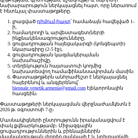
նախարարություն ներկայացնել հայտ, որը ներառում
է հետևյալ փաստաթղթերը.
լրացված
դիմում-հայտ
՝ համաձայն հավելված 1-
ի,
համադրողի և արվեստագետ(ներ)ի
ինքնակենսագրությունները,
ցուցադրության հայեցակարգի (կոնցեպտի)
նկարագիրը (2-5 էջ),
ցուցադրության կազմակերպման
նախահաշիվը,
տեղեկություն հայտատուի կողմից
նախատեսվող համաֆինանսավորման մասին։
Փաստաթղթերն անհրաժեշտ է ներկայացնել
հայերենով և անգլերենով՝
biennale.venetik.armenia@gmail.com
էլեկտրոնային
հասցեին։
Փաստաթղթերի ներկայացման վերջնաժամկետն է
2026 թ. օգոստոսի 7-ը։
Մասնակիցների ընտրությունն իրականացվում է
փակ քվեարկությամբ։ Միջազգային
ցուցադրություններին և բիենալեներին
մասնակցության փորձը ցանկալի է և կդիտարկվի