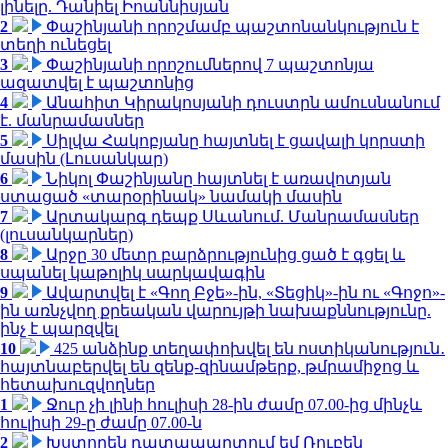
լինելը. Դանիել Իոաննիսյան
2
Փաշինյանի որոշմամբ պաշտոնանկություն է
տեղի ունեցել
3
Փաշինյանի որոշումներով 7 պաշտոնյա
ազատվել է պաշտոնից
4
Անահիտ Կիրակոսյանի դուստրն ամուսնանում
է. մանրամասներ
5
Սիլվա Հակոբյանը հայտնել է ցավալի կորստի
մասին (Լուսանկար)
6
Նիկոլ Փաշինյանը հայտնել է առավոտյան
ստացած «տարօրինակ» նամակի մասին
7
Արտակարգ դեպք Սևանում. Մանրամասներ
(լուսանկարներ)
8
Արջը 30 մետր բարձրությունից ցած է գցել և
սպանել կաթոլիկ սարկավագին
9
Ավարտվել է «Գող Բջե»-ին, «Տեցիկ»-ին ու «Գոջո»-
ին առնչվող քրեական վարույթի նախաքննությունը.
ինչ է պարզվել
10
425 անձինք տեղափոխվել են ոստիկանություն․
հայտնաբերվել են զենք-զինամթերք, թմրամիջոց և
հետախուզվողներ
1
Ջուր չի լինի հուլիսի 28-ին ժամը 07.00-ից մինչև
հուլիսի 29-ը ժամը 07.00-ն
2
Խստորեն դատապարտում եմ Ռուբեն