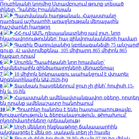
Ռուբինյանի կողմից Ստամբուլում թուրք տեսած
լինելը. Դանիել Իոաննիսյան
3
Պատմական հաղթանակ․ Հայաստանը
դարձավ աշխարհի առաջնության մեդալային
հաշվարկի հաղթող
4
ՀՀ-ում ԱՄՆ դեսպանատնից լավ լուր․ նոր
հնարավորություններ՝ հայ զինվորականների համար
5
Գագիկ Ծառուկյանից կբռնագանձվի 75 անշարժ
գույք, 42 ավտոմեքենա, 105 միլիարդ 865 միլիոն 865
հազար դրամ
6
Սուրեն Պապիկյանի նոր հրամանը՝
ժամկետային զինծառայողների վերաբերյալ
7
10 միլիոն երկրպագու պահանջում է վտարել
Արգենտինային ԱԱ-2026-ից
8
Տասնյակ հասցեներում ջուր չի լինի՝ հուլիսի 15-
ին և 16-ին
9
Հայաստանի ամենավտանգավոր օձերը. որտեղ
են դրանք ամենաշատը հանդիպում
10
Պուտինը հանդես է եկել հայտարարությամբ.
Խուզարկություն և ձերբակալություն․ թիրախում՝
ընդդիմադիրները (տեսանյութ)
1
Սոչի մեկնող ինքնաթիռը ճանապարհին
անցկացրել է մեկ օր, սակայն տեղ չի հասել
2
Ջուր չի լինի հուլիսի 28-ին ժամը 07.00-ից մինչև