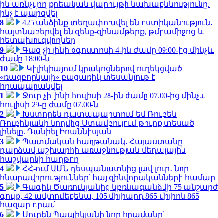
ին առնչվող քրեական վարույթի նախաքննությունը.
ինչ է պարզվել
8
425 անձինք տեղափոխվել են ոստիկանություն․
հայտնաբերվել են զենք-զինամթերք, թմրամիջոց և
հետախուզվողներ
9
Գազ չի լինի օգոստոսի 4-ին ժամը 09:00-ից մինչև
ժամը 18:00-ն
10
Կիլիկիայում կրակոցներով ուղեկցված
«ռազբորկայի» բացառիկ տեսանյութ է
հրապարակվել
1
Ջուր չի լինի հուլիսի 28-ին ժամը 07.00-ից մինչև
հուլիսի 29-ը ժամը 07.00-ն
2
Խստորեն դատապարտում եմ Ռուբեն
Ռուբինյանի կողմից Ստամբուլում թուրք տեսած
լինելը. Դանիել Իոաննիսյան
3
Պատմական հաղթանակ․ Հայաստանը
դարձավ աշխարհի առաջնության մեդալային
հաշվարկի հաղթող
4
ՀՀ-ում ԱՄՆ դեսպանատնից լավ լուր․ նոր
հնարավորություններ՝ հայ զինվորականների համար
5
Գագիկ Ծառուկյանից կբռնագանձվի 75 անշարժ
գույք, 42 ավտոմեքենա, 105 միլիարդ 865 միլիոն 865
հազար դրամ
6
Սուրեն Պապիկյանի նոր հրամանը՝