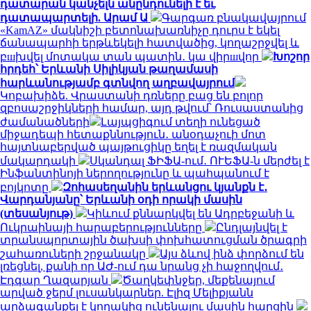
դատարան կանչելն անընդունելի է եւ
դատապարտելի. Արամ Ա
Գարգառ բնակավայրում
«KamAZ» մակնիշի բետոնախառնիչը դուրս է եկել
ճանապարհի երթևեկելի հատվածից, կողաշրջվել և
բшխվել մոտակա տան պատին․ կա վիրшվոր
Խոշոր
հրդեհ՝ Երևանի Սիլիկյան թաղամասի
հարևանությամբ գտնվող աղբավայրում
Կոբախիձե. Վրաստանի դռները բաց են բոլոր
զբոսաշրջիկների համար, այդ թվում՝ Ռուսաստանից
ժամանածների
Լայպցիգում տեղի ունեցած
միջադեպի հետաքննություն․ անօդաչուի մոտ
հայտնաբերված պայթուցիկը եղել է ռազմական
մակարդակի
Սկանդալ ՖԻՖԱ-ում․ ՈՒԵՖԱ-ն մերժել է
Ինֆանտինոյի ներողությունը և պահպանում է
բոյկոտը
Զոհասեղանին երևանցու կյանքն է․
Վարդանյանը՝ Երևանի օդի որակի մասին
(տեսանյութ)
Կիևում քննարկվել են Ադրբեջանի և
Ուկրաինայի հարաբերությունները
Ընդլայնվել է
տրանսպորտային ծախսի փոխհատուցման ծրագրի
շահառուների շրջանակը
Այս ձևով ինձ փորձում են
լռեցնել, քանի որ ԱԺ-ում դա նրանց չի հաջողվում․
Էդգար Ղազարյան
Ծաղկեփնջեր, մեքենայում
արված ջերմ լուսանկարներ. Էլիզ Մելիքյանն
արձագանքել է կողակից ունենալու մասին հարցին