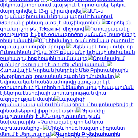
միկրոավտոբուսում պայթյուն է որոտացել․ երկու
մարդ զոհվել է, 13-ը՝ վիրավորվել
ԱՄՆ-ն
դիվանագիտական ներկայացում է խաղում.
Թեհրանը քննադատել է Վաշինգտոնին
Փորձել են
գումար շորթել Telegram-ի միջոցով
Ուռուցքաբանը
զգուշացրել է վեյփ օգտագործող կանանց՝ քաղցկեղի
ռիսկի մասին
Ո՞ր հիվանդության դեմ պայքարում է
օգտակար սուրճի մրուրը
Զելենսկին հույս ունի, որ
Ուկրաինան մինչև 2027 թվականը կմշակի սեփական
բալիստիկ հրթիռային համակարգ
Օդանավում
գտնվող 13 ուղևոր է տուժել. Հնդկաստան
Հարավային Կորեան խնդրել է Մեծ Բրիտանիային
չխոչընդոտել ռուսական գազի ներմուծմանը
Եվրոպական հանձնաժողովը զգուշացրել է
օգոստոսի 12-ին տեղի ունենալիք արևի խավարման
էլեկտրաէներգիայի արտադրության վրա
ազդեցության մասին
Լայպցիգի
օդանավակայանում ինքնաթիռում հայտնաբերվել է
զինամթերքով լիքը ինքնաթիռ
Թրամփը
պաշտպանել է ԱՄՆ պաշտպանության
նախարարին․ «Չափազանց գոհ եմ նրա
աշխատանքից»
Մինչև հինգ հազար միգրանտ
մնում է Սեուտայում
Գարեգին Բ Վեփահառին