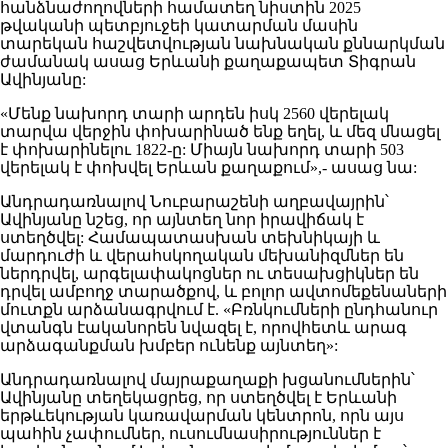
հանձնաժողովների համատեղ նիստին 2025
թվականի պետբյուջեի կատարման մասին
տարեկան հաշվետվության նախնական քննարկման
ժամանակ ասաց Երևանի քաղաքապետ Տիգրան
Ավինյանը:
«Մենք նախորդ տարի արդեն իսկ 2560 վերելակ
տարվա վերջին փոխարինած ենք եղել, և մեզ մնացել
է փոխարինելու 1822-ը: Միայն նախորդ տարի 503
վերելակ է փոխվել Երևան քաղաքում»,- ասաց նա:
Անդրադառնալով Նուբարաշենի աղբավայրին՝
Ավինյանը նշեց, որ այնտեղ նոր իրավիճակ է
ստեղծվել: Համապատասխան տեխնիկայի և
մարդուժի և վերահսկողական մեխանիզմներ են
ներդրվել, արգելափակոցներ ու տեսախցիկներ են
դրվել ամբողջ տարածքով, և բոլոր ավտոմեքենաների
մուտքն արձանագրվում է. «Բռնկումների ընդհանուր
վտանգն էականորեն նվազել է, որովհետև արագ
արձագանքման խմբեր ունենք այնտեղ»:
Անդրադառնալով մայրաքաղաքի խցանումներին՝
Ավինյանը տեղեկացրեց, որ ստեղծվել է Երևանի
երթևեկության կառավարման կենտրոն, որն այս
պահին չափումներ, ուսումնասիրություններ է