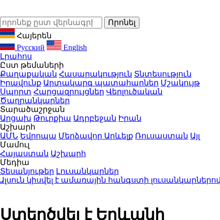
Հայերեն
Русский
English
Լրահոս
Ըստ թեմաների
Քաղաքական
Հասարակություն
Տնտեսություն
Իրավունք
Արտակարգ պատահարներ
Մշակույթ
Սպորտ
Հարցազրույցներ
Վերլուծական
Ծաղրանկարներ
Տարածաշրջան
Արցախ
Թուրքիա
Ադրբեջան
Իրան
Աշխարհ
ԱՄՆ
Եվրոպա
Մերձավոր Արևելք
Ռուսաստան
Այլ
Մամուլ
Հայաստան
Աշխարհ
Մեդիա
Տեսանյութեր
Լուսանկարներ
ւն կիսվել է ամառային հանգստի լուսանկարներով (ֆ
Ստեղծվել է Երևանի