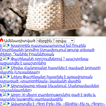
Ամենադիտված
1
Խստորեն դատապարտում եմ Ռուբեն
Ռուբինյանի կողմից Ստամբուլում թուրք տեսած
լինելը. Դանիել Իոաննիսյան
2
Փաշինյանի որոշումներով 7 պաշտոնյա
ազատվել է պաշտոնից
3
Սիլվա Հակոբյանը հայտնել է ցավալի կորստի
մասին (Լուսանկար)
4
Նիկոլ Փաշինյանը հայտնել է առավոտյան
ստացած «տարօրինակ» նամակի մասին
5
Արտակարգ դեպք Սևանում. Մանրամասներ
(լուսանկարներ)
6
Արջը 30 մետր բարձրությունից ցած է գցել և
սպանել կաթոլիկ սարկավագին
7
Ավարտվել է «Գող Բջե»-ին, «Տեցիկ»-ին ու «Գոջո»-