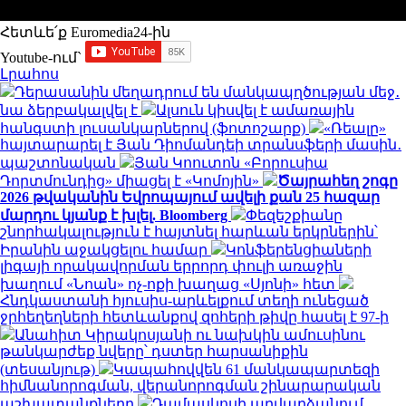
Հետևե՛ք Euromedia24-ին
Youtube-ում`
Լրահոս
Դերասանին մեղադրում են մանկապղծության մեջ․
նա ձերբակալվել է
Ալսուն կիսվել է ամառային
հանգստի լուսանկարներով (ֆոտոշարք)
«Ռեալը»
հայտարարել է Յան Դիոմանդեի տրանսֆերի մասին․
պաշտոնական
Յան Կոուտոն «Բորուսիա
Դորտմունդից» միացել է «Կոմոյին»
Ծայրահեղ շոգը
2026 թվականին Եվրոպայում ավելի քան 25 հազար
մարդու կյանք է խլել. Bloomberg
Փեզեշքիանը
շնորհակալություն է հայտնել հարևան երկրներին՝
Իրանին աջակցելու համար
Կոնֆերենցիաների
լիգայի որակավորման երրորդ փուլի առաջին
խաղում «Նոան» ոչ-ոքի խաղաց «Սյոնի» հետ
Հնդկաստանի հյուսիս-արևելքում տեղի ունեցած
ջրհեղեղների հետևանքով զոհերի թիվը հասել է 97-ի
Անահիտ Կիրակոսյանի ու նախկին ամուսինու
թանկարժեք նվերը՝ դստեր հարսանիքին
(տեսանյութ)
Կապահովվեն 61 մանկապարտեզի
հիմնանորոգման, վերանորոգման շինարարական
աշխատանքները
Դամասկոսի արվարձանում