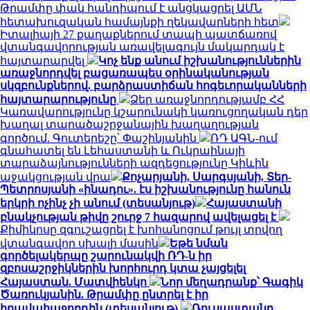
Թրամփը փակ հանդիպում է անցկացրել ԱՄՆ
հետախուզական համայնքի ղեկավարների հետ
Իտալիայի 27 քաղաքներում տապի պատճառով
վտանգավորության առավելագույն մակարդակ է
հայտարարվել
Կոչ ենք անում իշխանություններին
առաջնորդվել բացառապես օրինականության
սկզբունքներով. բարձրաստիճան հոգեւորականների
հայտարարությունը
Ձեր առաջնորդությամբ ՀՀ
Կառավարությունը կշարունակի կառուցողական դեր
խաղալ տարածաշրջանային խաղաղության
գործում. Գուտերեշը՝ Փաշինյանին
ՌԴ ԱԳՆ-ում
գնահատել են Լեհաստանի և Ուկրաինայի
տարաձայնությունների ազդեցությունը Կիևին
աջակցության վրա
Քոչարյանի, Սարգսյանի, Տեր-
Պետրոսյանի «ինադու». էս իշխանությունը հանուն
երկրի ոչինչ չի անում (տեսանյութ)
Հայաստանի
բնակչության թիվը շուրջ 7 հազարով ավելացել է
Քիմիկոսը զգուշացրել է խոհանոցում թույլ տրվող
վտանգավոր սխալի մասին
Եթե նման
գործելակերպը շարունակվի ՌԴ-ն իր
զբոսաշրջիկներին խորհուրդ կտա չայցելել
Հայաստան. Մատվիենկո
Նոր մեղադրանք՝ Գագիկ
Ծառուկյանին. Թրամփը ընտրել է իր
իրավահաջորդին (տեսանյութ)
Ռուսաստանը