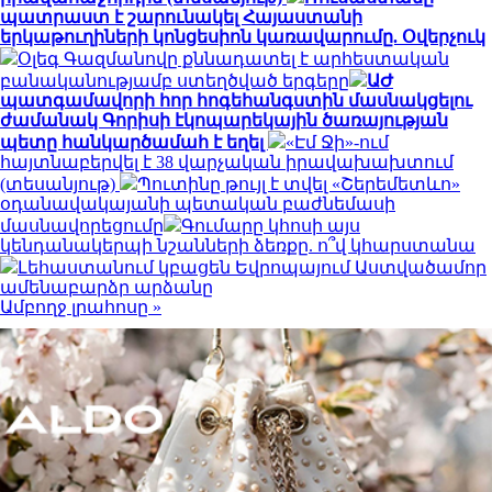
պատրաստ է շարունակել Հայաստանի
երկաթուղիների կոնցեսիոն կառավարումը. Օվերչուկ
Օլեգ Գազմանովը քննադատել է արհեստական
բանականությամբ ստեղծված երգերը
ԱԺ
պատգամավորի հոր հոգեհանգստին մասնակցելու
ժամանակ Գորիսի էկոպարեկային ծառայության
պետը հանկարծամահ է եղել
«Էմ Ջի»-ում
հայտնաբերվել է 38 վարչական իրավախախտում
(տեսանյութ)
Պուտինը թույլ է տվել «Շերեմետևո»
օդանավակայանի պետական բաժնեմասի
մասնավորեցումը
Գումարը կհոսի այս
կենդանակերպի նշանների ձեռքը. ո՞վ կհարստանա
Լեհաստանում կբացեն Եվրոպայում Աստվածամոր
ամենաբարձր արձանը
Ամբողջ լրահոսը »