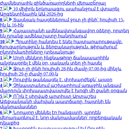
ժամկետային զինծառայողների վերաբերյալ
7
10 միլիոն երկրպագու պահանջում է վտարել
Արգենտինային ԱԱ-2026-ից
8
Տասնյակ հասցեներում ջուր չի լինի՝ հուլիսի 15-
ին և 16-ին
9
Հայաստանի ամենավտանգավոր օձերը. որտեղ
են դրանք ամենաշատը հանդիպում
10
Պուտինը հանդես է եկել հայտարարությամբ.
Խուզարկություն և ձերբակալություն․ թիրախում՝
ընդդիմադիրները (տեսանյութ)
1
Սոչի մեկնող ինքնաթիռը ճանապարհին
անցկացրել է մեկ օր, սակայն տեղ չի հասել
2
Ջուր չի լինի հուլիսի 28-ին ժամը 07.00-ից մինչև
հուլիսի 29-ը ժամը 07.00-ն
3
Ռուբլին թանկացել է․ փոխարժեքն՝ այսօր
4
Չինաստանում աշխարհում առաջին անգամ
մարդուն փոխպատվաստվել է խոզի մի քանի օրգան
5
Ո՞րն է սիրված արտիստ Արտաշես
Ալեքսանյանի մահվան պատճառը. հայտնի են
մանրամասներ
6
Նորայրը մեկնել էր հանգստի, արդեն
վերադառնում է. նոր մանրամասներ՝ ողբերգական
դեպքից
7
Խստորեն դատապարտում եմ Ռուբեն