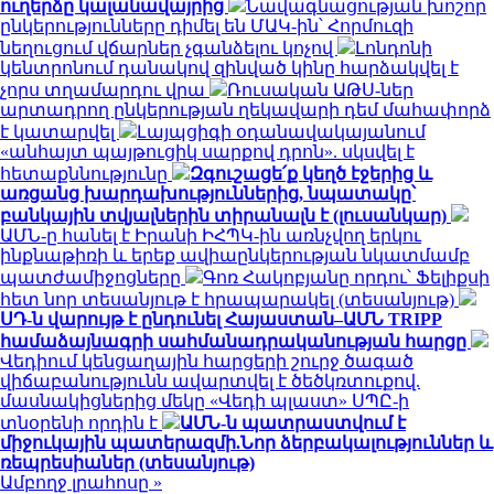
ուղերձը կալանավայրից
Նավագնացության խոշոր
ընկերությունները դիմել են ՄԱԿ-ին՝ Հորմուզի
նեղուցում վճարներ չգանձելու կոչով
Լոնդոնի
կենտրոնում դանակով զինված կինը հարձակվել է
չորս տղամարդու վրա
Ռուսական ԱԹՍ-ներ
արտադրող ընկերության ղեկավարի դեմ մահափորձ
է կատարվել
Լայպցիգի օդանավակայանում
«անհայտ պայթուցիկ սարքով դրոն». սկսվել է
հետաքննությունը
Զգուշացե՛ք կեղծ էջերից և
առցանց խարդախություններից, նպատակը՝
բանկային տվյալներին տիրանալն է (լուսանկար)
ԱՄՆ-ը հանել է Իրանի ԻՀՊԿ-ին առնչվող երկու
ինքնաթիռի և երեք ավիաընկերության նկատմամբ
պատժամիջոցները
Գոռ Հակոբյանը որդու՝ Ֆելիքսի
հետ նոր տեսանյութ է հրապարակել (տեսանյութ)
ՍԴ-ն վարույթ է ընդունել Հայաստան–ԱՄՆ TRIPP
համաձայնագրի սահմանադրականության հարցը
Վեդիում կենցաղային հարցերի շուրջ ծագած
վիճաբանությունն ավարտվել է ծեծկռտուքով.
մասնակիցներից մեկը «Վեդի պլաստ» ՍՊԸ-ի
տնօրենի որդին է
ԱՄՆ-ն պատրաստվում է
միջուկային պատերազմի.Նոր ձերբակալություններ և
ռեպրեսիաներ (տեսանյութ)
Ամբողջ լրահոսը »