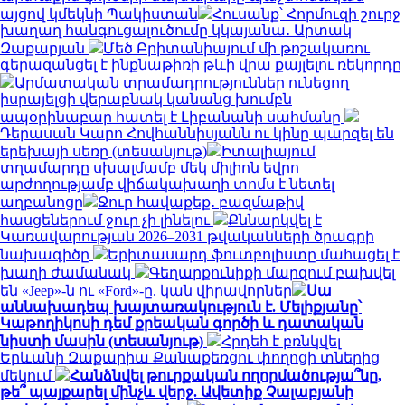
այցով կմեկնի Պակիստան
Հուսանք՝ Հորմուզի շուրջ
խաղաղ հանգուցալուծումը կկայանա․ Արտակ
Զաքարյան
Մեծ Բրիտանիայում մի թոշակառու
գերազանցել է ինքնաթիռի թևի վրա քայլելու ռեկորդը
Արմատական տրամադրություններ ունեցող
իսրայելցի վերաբնակ կանանց խումբն
ապօրինաբար հատել է Լիբանանի սահմանը
Դերասան Կարո Հովհաննիսյանն ու կինը պարզել են
երեխայի սեռը (տեսանյութ)
Իտալիայում
տղամարդը սխալմամբ մեկ միլիոն եվրո
արժողությամբ վիճակախաղի տոմս է նետել
աղբանոցը
Ջուր հավաքեք․ բազմաթիվ
հասցեներում ջուր չի լինելու
Քննարկվել է
Կառավարության 2026–2031 թվականների ծրագրի
նախագիծը
Երիտասարդ ֆուտբոլիստը մահացել է
խաղի ժամանակ
Գեղարքունիքի մարզում բախվել
են «Jeep»-ն ու «Ford»-ը. կան վիրավորներ
Սա
աննախադեպ խայտառակություն է. Մելիքյանը՝
Կաթողիկոսի դեմ քրեական գործի և դատական
նիստի մասին (տեսանյութ)
Հրդեհ է բռնկվել
Երևանի Զաքարիա Քանաքեռցու փողոցի տներից
մեկում
Հանձնվել թուրքական ողորմածությա՞նը,
թե՞ պայքարել մինչև վերջ. Ավետիք Չալաբյանի