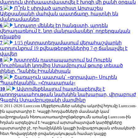
մարդուն փոխպատվաստվել է խոզի մի քանի օրգան
5
Ո՞րն է սիրված արտիստ Արտաշես
Ալեքսանյանի մահվան պատճառը. հայտնի են
մանրամասներ
6
Նորայրը մեկնել էր հանգստի, արդեն
վերադառնում է. նոր մանրամասներ՝ ողբերգական
դեպքից
7
1/15 ընտրատեղամասում վերահաշվարկի
արդյունքում 19 քվեաթերթիկներից 7-ը ճանաչվել է
վավեր
8
Խստորեն դատապարտում եմ Ռուբեն
Ռուբինյանի կողմից Ստամբուլում թուրք տեսած
լինելը. Դանիել Իոաննիսյան
9
Շառաչուն ապտակ՝ «զորավար» Սուրեն
Պապիկյանին․ «Հրապարակ»
10
Ավտոմեքենայում հայտնաբերվել է
առողջապահության նախկին նախարար, վիրաբույժ
Գագիկ Ստամբուլցյանի մարմինը
© 2011-2026 Lurer.com Մեջբերումներ անելիս ակտիվ հղումը Lurer.com-
ին պարտադիր է: Կայքի հոդվածների մասնակի կամ
ամբողջական հեռուստառադիոընթերցումն առանց Lurer.com-ին
հղման արգելվում է:Կայքում արտահայտված կարծիքները
պարտադիր չէ, որ համընկնեն կայքի խմբագրության տեսակետի
հետ:Գովազդների բովանդակության համար կայքը