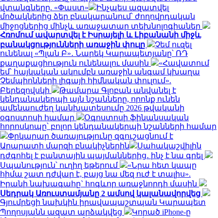
վտանգները. «Փաստ»
Ինչպես ազատվել
մոծակներից ձեր բնակարանում՝ ժողովրդական
միջոցներից մինչև առաջատար տեխնոլոգիաներ
Հռոմում ավարտվել է Իսրայելի և Լիբանանի միջև
բանակցությունների առաջին փուլը
Չեմ ուզել
ունենալ «Պլան Բ»․ Նարեկ Կարապետյանը՝ ՌԴ
քաղաքացիություն ունենալու մասին
«Հավատում
եմ՝ հայկական ակումբն առաջին անգամ կխաղա
Չեմպիոնների լիգայի հիմնական փուլում».
Բերեզովսկի
Թամարա Գլոբան անվանել է
կենդանակերպի այն նշանները, որոնք ունեն
ամենաուժեղ կանխատեսումը 2026 թվականի
օգոստոսի համար
Օգոստոսի ֆինանսական
հորոսկոպը՝ բոլոր կենդանակերպի նշանների համար
Փրկարար ծառայությունը զգուշացնում է
Արարատի մարզի բնակիչներին
Սահակաշվիլին
դժգոհել է բանտային պայմաններից․ ինչ է նա գրել
Սպանություն՝ ուղիղ եթերում
«Նրա հետ կապը
հիմա շատ դժվար է, բայց նա մեզ ուժ է տալիս».
Իրանի նախագահը` հոգևոր առաջնորդի մասին
Սեդրակ Առուստամյանը 2 ամսով կալանավորվեց
Գյումրեցի նախկին իրավապաշտպան Կարապետ
Պողոսյանն ազատ արձակվեց
Կորած iPhone-ը