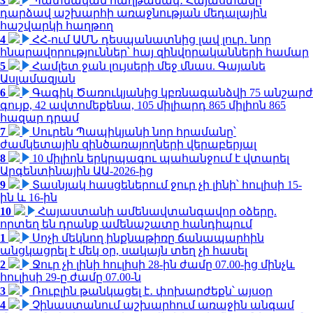
3
Պատմական հաղթանակ․ Հայաստանը
դարձավ աշխարհի առաջնության մեդալային
հաշվարկի հաղթող
4
ՀՀ-ում ԱՄՆ դեսպանատնից լավ լուր․ նոր
հնարավորություններ՝ հայ զինվորականների համար
5
Համլետ ջան լույսերի մեջ մնաս. Գայանե
Ասլամազյան
6
Գագիկ Ծառուկյանից կբռնագանձվի 75 անշարժ
գույք, 42 ավտոմեքենա, 105 միլիարդ 865 միլիոն 865
հազար դրամ
7
Սուրեն Պապիկյանի նոր հրամանը՝
ժամկետային զինծառայողների վերաբերյալ
8
10 միլիոն երկրպագու պահանջում է վտարել
Արգենտինային ԱԱ-2026-ից
9
Տասնյակ հասցեներում ջուր չի լինի՝ հուլիսի 15-
ին և 16-ին
10
Հայաստանի ամենավտանգավոր օձերը.
որտեղ են դրանք ամենաշատը հանդիպում
1
Սոչի մեկնող ինքնաթիռը ճանապարհին
անցկացրել է մեկ օր, սակայն տեղ չի հասել
2
Ջուր չի լինի հուլիսի 28-ին ժամը 07.00-ից մինչև
հուլիսի 29-ը ժամը 07.00-ն
3
Ռուբլին թանկացել է․ փոխարժեքն՝ այսօր
4
Չինաստանում աշխարհում առաջին անգամ