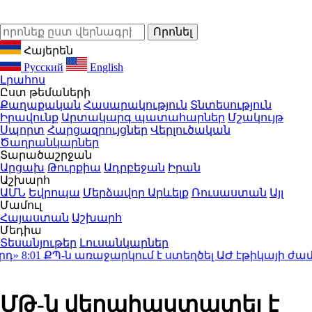
Հայերեն
Русский
English
Լրահոս
Ըստ թեմաների
Քաղաքական
Հասարակություն
Տնտեսություն
Իրավունք
Արտակարգ պատահարներ
Մշակույթ
Սպորտ
Հարցազրույցներ
Վերլուծական
Ծաղրանկարներ
Տարածաշրջան
Արցախ
Թուրքիա
Ադրբեջան
Իրան
Աշխարհ
ԱՄՆ
Եվրոպա
Մերձավոր Արևելք
Ռուսաստան
Այլ
Մամուլ
Հայաստան
Աշխարհ
Մեդիա
Տեսանյութեր
Լուսանկարներ
:01
ՔՊ-ն առաջարկում է ստեղծել ԱԺ էթիկայի ժաման
ՄԹ-ն վերահաստատել է