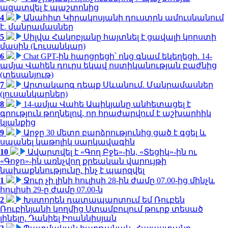
ազատվել է պաշտոնից
4
Անահիտ Կիրակոսյանի դուստրն ամուսնանում
է. մանրամասներ
5
Սիլվա Հակոբյանը հայտնել է ցավալի կորստի
մասին (Լուսանկար)
6
Chat GPT-ին հարցրեցի՝ ոնց գնամ եկեղեցի. 14-
ամյա Վահեն դուրս եկավ ոստիկանության բաժնից
(տեսանյութ)
7
Արտակարգ դեպք Սևանում. Մանրամասներ
(լուսանկարներ)
8
14-ամյա Վահե Ապիկյանը անհետացել է
գրություն թողնելով, որ հրաժարվում է աշխարհիկ
կյանքից
9
Արջը 30 մետր բարձրությունից ցած է գցել և
սպանել կաթոլիկ սարկավագին
10
Ավարտվել է «Գող Բջե»-ին, «Տեցիկ»-ին ու
«Գոջո»-ին առնչվող քրեական վարույթի
նախաքննությունը. ինչ է պարզվել
1
Ջուր չի լինի հուլիսի 28-ին ժամը 07.00-ից մինչև
հուլիսի 29-ը ժամը 07.00-ն
2
Խստորեն դատապարտում եմ Ռուբեն
Ռուբինյանի կողմից Ստամբուլում թուրք տեսած
լինելը. Դանիել Իոաննիսյան