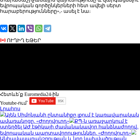
եվրոպական գործընկերների հետ ավելի սերտ
հարաբերությունները»,- ասել է նա։
ՈՒՂԻՂ ԵԹԵՐ
Հետևե՛ք Euromedia24-ին
Youtube-ում`
Լրահոս
Ալեն Սիմոնյանի ընտանիքը լքում է կառավարական
ամառանոցը. «Ժողովուրդ»
ՔՊ-ն առաջարկում է
ստեղծել ԱԺ էթիկայի ժամանակավոր հանձնաժողով․
եվրոպական պարտավորություններ. «Ժողովուրդ»
Անհավասարակշռության և նոր կախվածության