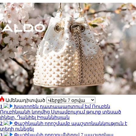
Ամենադիտված
1
Խստորեն դատապարտում եմ Ռուբեն
Ռուբինյանի կողմից Ստամբուլում թուրք տեսած
լինելը. Դանիել Իոաննիսյան
2
Փաշինյանի որոշմամբ պաշտոնանկություն է
տեղի ունեցել
3
Փաշինյանի որոշումներով 7 պաշտոնյա