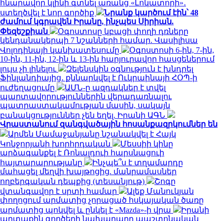
հնարավոր կլինի գտնել առանց «Լոկատորի»․
ստեղծվել է նոր գործիք
Նրանք կարծում էին՝ 48
ժամում կգրավեն Իրանը, ինչպես Սիրիան.
Փեզեշքիան
Օգոստոսը կբացի փողի դռները
կենդանակերպի 7 նշանների համար. Վասիլիսա
Վոլոդինայի կանխատեսումը
Օգոստոսի 6-ին, 7-ին,
10-ին, 11-ին, 12-ին և 13-ին հարյուրավոր հասցեներում
լույս չի լինելու
Զելենսկին օգնություն է խնդրել
Ֆինլանդիայից․ քննարկվել է Ուկրաինայի ՀՕՊ-ի
ուժեղացումը
ԱՄՆ-ը ազդակներ է տվել
պարտավորություններին վերադառնալու
պատրաստակամության մասին, սակայն
բանակցություններ չեն եղել. Իրանի ԱԳՆ
Վրաստանում զանգվածային հոսանքազրկումներ են
Արմեն Մամաջանյանը նշանակվել է Հայկ
Կոնջորյանի խորհրդական
Մեսսիի կինը
արձագանքել է Ռոնալդուի հարսնացուի
հայտարարությանը
Ինչպե՞ս է տղամարդը
մահացել մեղվի խայթոցից. մանրամասներ
ողբերգական դեպքից (տեսանյութ)
Շոգը
վտանգավոր է սրտի համար
Ալեք Մանուկյան
փողոցում արմատից չորացած հսկայական ծառը
արմատից պոկվել և ընկել է «Mazda»-ի վրա
Իրանի
արտաքին գործերի նախարարը պաշտոնական