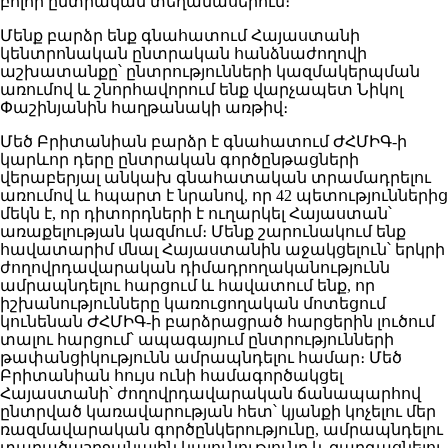
բոլոր ընտրական տեղամասերում։
Մենք բարձր ենք գնահատում Հայաստանի
կենտրոնական ընտրական հանձնաժողովի
աշխատանքը՝ ընտրությունների կազմակերպման
առումով և շնորհավորում ենք վարչապետ Նիկոլ
Փաշինյանին հաղթանակի առթիվ։
Մեծ Բրիտանիան բարձր է գնահատում ԺՀՄԻԳ-ի
կարևոր դերը ընտրական գործընթացների
վերաբերյալ անկախ գնահատական տրամադրելու
առումով և հպարտ է նրանով, որ 42 պետություններից
մեկն է, որ դիտորդների է ուղարկել Հայաստան՝
առաքելության կազմում։ Մենք շարունակում ենք
հավատարիմ մնալ Հայաստանին աջակցելուն՝ երկրի
ժողովրդավարական դիմադրողականությունն
ամրապնդելու հարցում և հավատում ենք, որ
իշխանությունները կառուցողական մոտեցում
կունենան ԺՀՄԻԳ-ի բարձրացրած հարցերին լուծում
տալու հարցում՝ ապագայում ընտրությունների
թափանցիկությունն ամրապնդելու համար։ Մեծ
Բրիտանիան հույս ունի համագործակցել
Հայաստանի՝ ժողովրդավարական ճանապարհով
ընտրված կառավարության հետ՝ կյանքի կոչելու մեր
ռազմավարական գործընկերությունը, ամրապնդելու
տարածաշրջանային կայունությունը և զարգացնելու