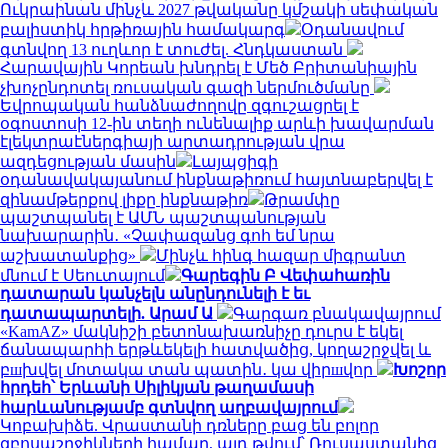
Ուկրաինան մինչև 2027 թվականը կմշակի սեփական
բալիստիկ հրթիռային համակարգ
Օդանավում
գտնվող 13 ուղևոր է տուժել. Հնդկաստան
Հարավային Կորեան խնդրել է Մեծ Բրիտանիային
չխոչընդոտել ռուսական գազի ներմուծմանը
Եվրոպական հանձնաժողովը զգուշացրել է
օգոստոսի 12-ին տեղի ունենալիք արևի խավարման
էլեկտրաէներգիայի արտադրության վրա
ազդեցության մասին
Լայպցիգի
օդանավակայանում ինքնաթիռում հայտնաբերվել է
զինամթերքով լիքը ինքնաթիռ
Թրամփը
պաշտպանել է ԱՄՆ պաշտպանության
նախարարին․ «Չափազանց գոհ եմ նրա
աշխատանքից»
Մինչև հինգ հազար միգրանտ
մնում է Սեուտայում
Գարեգին Բ Վեփահառին
դատարան կանչելն անընդունելի է եւ
դատապարտելի. Արամ Ա
Գարգառ բնակավայրում
«KamAZ» մակնիշի բետոնախառնիչը դուրս է եկել
ճանապարհի երթևեկելի հատվածից, կողաշրջվել և
բшխվել մոտակա տան պատին․ կա վիրшվոր
Խոշոր
հրդեհ՝ Երևանի Սիլիկյան թաղամասի
հարևանությամբ գտնվող աղբավայրում
Կոբախիձե. Վրաստանի դռները բաց են բոլոր
զբոսաշրջիկների համար, այդ թվում՝ Ռուսաստանից