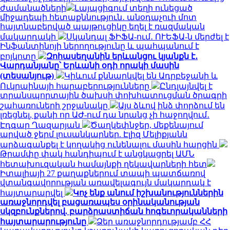
ժամանածների
Լայպցիգում տեղի ունեցած
միջադեպի հետաքննություն․ անօդաչուի մոտ
հայտնաբերված պայթուցիկը եղել է ռազմական
մակարդակի
Սկանդալ ՖԻՖԱ-ում․ ՈՒԵՖԱ-ն մերժել է
Ինֆանտինոյի ներողությունը և պահպանում է
բոյկոտը
Զոհասեղանին երևանցու կյանքն է․
Վարդանյանը՝ Երևանի օդի որակի մասին
(տեսանյութ)
Կիևում քննարկվել են Ադրբեջանի և
Ուկրաինայի հարաբերությունները
Ընդլայնվել է
տրանսպորտային ծախսի փոխհատուցման ծրագրի
շահառուների շրջանակը
Այս ձևով ինձ փորձում են
լռեցնել, քանի որ ԱԺ-ում դա նրանց չի հաջողվում․
Էդգար Ղազարյան
Ծաղկեփնջեր, մեքենայում
արված ջերմ լուսանկարներ. Էլիզ Մելիքյանն
արձագանքել է կողակից ունենալու մասին հարցին
Թրամփը փակ հանդիպում է անցկացրել ԱՄՆ
հետախուզական համայնքի ղեկավարների հետ
Իտալիայի 27 քաղաքներում տապի պատճառով
վտանգավորության առավելագույն մակարդակ է
հայտարարվել
Կոչ ենք անում իշխանություններին
առաջնորդվել բացառապես օրինականության
սկզբունքներով. բարձրաստիճան հոգեւորականների
հայտարարությունը
Ձեր առաջնորդությամբ ՀՀ