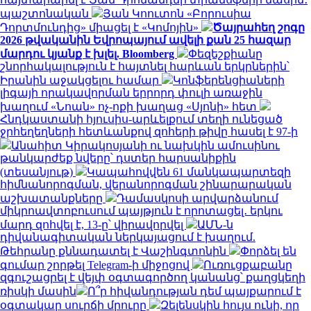
պաշտոնական
Յան Կոուտոն «Բորուսիա
Դորտմունդից» միացել է «Կոմոյին»
Ծայրահեղ շոգը
2026 թվականին Եվրոպայում ավելի քան 25 հազար
մարդու կյանք է խլել. Bloomberg
Փեզեշքիանը
շնորհակալություն է հայտնել հարևան երկրներին՝
Իրանին աջակցելու համար
Կոնֆերենցիաների
լիգայի որակավորման երրորդ փուլի առաջին
խաղում «Նոան» ոչ-ոքի խաղաց «Սյոնի» հետ
Հնդկաստանի հյուսիս-արևելքում տեղի ունեցած
ջրհեղեղների հետևանքով զոհերի թիվը հասել է 97-ի
Անահիտ Կիրակոսյանի ու նախկին ամուսինու
թանկարժեք նվերը՝ դստեր հարսանիքին
(տեսանյութ)
Կապահովվեն 61 մանկապարտեզի
հիմնանորոգման, վերանորոգման շինարարական
աշխատանքները
Դամասկոսի արվարձանում
միկրոավտոբուսում պայթյուն է որոտացել․ երկու
մարդ զոհվել է, 13-ը՝ վիրավորվել
ԱՄՆ-ն
դիվանագիտական ներկայացում է խաղում.
Թեհրանը քննադատել է Վաշինգտոնին
Փորձել են
գումար շորթել Telegram-ի միջոցով
Ուռուցքաբանը
զգուշացրել է վեյփ օգտագործող կանանց՝ քաղցկեղի
ռիսկի մասին
Ո՞ր հիվանդության դեմ պայքարում է
օգտակար սուրճի մրուրը
Զելենսկին հույս ունի, որ