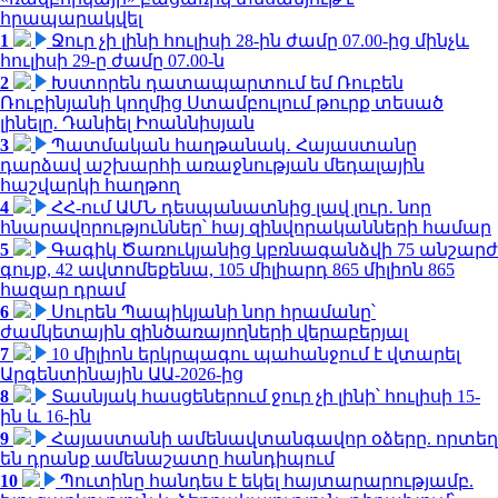
հրապարակվել
1
Ջուր չի լինի հուլիսի 28-ին ժամը 07.00-ից մինչև
հուլիսի 29-ը ժամը 07.00-ն
2
Խստորեն դատապարտում եմ Ռուբեն
Ռուբինյանի կողմից Ստամբուլում թուրք տեսած
լինելը. Դանիել Իոաննիսյան
3
Պատմական հաղթանակ․ Հայաստանը
դարձավ աշխարհի առաջնության մեդալային
հաշվարկի հաղթող
4
ՀՀ-ում ԱՄՆ դեսպանատնից լավ լուր․ նոր
հնարավորություններ՝ հայ զինվորականների համար
5
Գագիկ Ծառուկյանից կբռնագանձվի 75 անշարժ
գույք, 42 ավտոմեքենա, 105 միլիարդ 865 միլիոն 865
հազար դրամ
6
Սուրեն Պապիկյանի նոր հրամանը՝
ժամկետային զինծառայողների վերաբերյալ
7
10 միլիոն երկրպագու պահանջում է վտարել
Արգենտինային ԱԱ-2026-ից
8
Տասնյակ հասցեներում ջուր չի լինի՝ հուլիսի 15-
ին և 16-ին
9
Հայաստանի ամենավտանգավոր օձերը. որտեղ
են դրանք ամենաշատը հանդիպում
10
Պուտինը հանդես է եկել հայտարարությամբ.