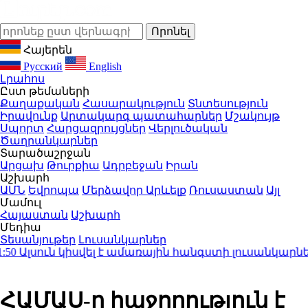
Հայերեն
Русский
English
Լրահոս
Ըստ թեմաների
Քաղաքական
Հասարակություն
Տնտեսություն
Իրավունք
Արտակարգ պատահարներ
Մշակույթ
Սպորտ
Հարցազրույցներ
Վերլուծական
Ծաղրանկարներ
Տարածաշրջան
Արցախ
Թուրքիա
Ադրբեջան
Իրան
Աշխարհ
ԱՄՆ
Եվրոպա
Մերձավոր Արևելք
Ռուսաստան
Այլ
Մամուլ
Հայաստան
Աշխարհ
Մեդիա
Տեսանյութեր
Լուսանկարներ
Ալսուն կիսվել է ամառային հանգստի լուսանկարներո
ՀԱՄԱՍ-ը հաջողություն է