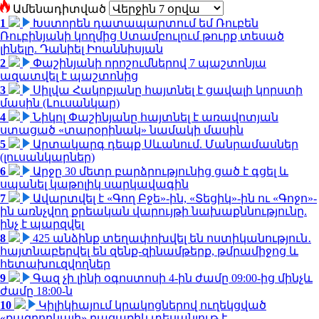
Ամենադիտված
1
Խստորեն դատապարտում եմ Ռուբեն
Ռուբինյանի կողմից Ստամբուլում թուրք տեսած
լինելը. Դանիել Իոաննիսյան
2
Փաշինյանի որոշումներով 7 պաշտոնյա
ազատվել է պաշտոնից
3
Սիլվա Հակոբյանը հայտնել է ցավալի կորստի
մասին (Լուսանկար)
4
Նիկոլ Փաշինյանը հայտնել է առավոտյան
ստացած «տարօրինակ» նամակի մասին
5
Արտակարգ դեպք Սևանում. Մանրամասներ
(լուսանկարներ)
6
Արջը 30 մետր բարձրությունից ցած է գցել և
սպանել կաթոլիկ սարկավագին
7
Ավարտվել է «Գող Բջե»-ին, «Տեցիկ»-ին ու «Գոջո»-
ին առնչվող քրեական վարույթի նախաքննությունը.
ինչ է պարզվել
8
425 անձինք տեղափոխվել են ոստիկանություն․
հայտնաբերվել են զենք-զինամթերք, թմրամիջոց և
հետախուզվողներ
9
Գազ չի լինի օգոստոսի 4-ին ժամը 09:00-ից մինչև
ժամը 18:00-ն
10
Կիլիկիայում կրակոցներով ուղեկցված
«ռազբորկայի» բացառիկ տեսանյութ է