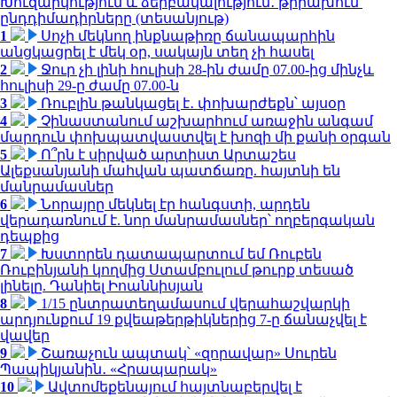
Խուզարկություն և ձերբակալություն․ թիրախում՝
ընդդիմադիրները (տեսանյութ)
1
Սոչի մեկնող ինքնաթիռը ճանապարհին
անցկացրել է մեկ օր, սակայն տեղ չի հասել
2
Ջուր չի լինի հուլիսի 28-ին ժամը 07.00-ից մինչև
հուլիսի 29-ը ժամը 07.00-ն
3
Ռուբլին թանկացել է․ փոխարժեքն՝ այսօր
4
Չինաստանում աշխարհում առաջին անգամ
մարդուն փոխպատվաստվել է խոզի մի քանի օրգան
5
Ո՞րն է սիրված արտիստ Արտաշես
Ալեքսանյանի մահվան պատճառը. հայտնի են
մանրամասներ
6
Նորայրը մեկնել էր հանգստի, արդեն
վերադառնում է. նոր մանրամասներ՝ ողբերգական
դեպքից
7
Խստորեն դատապարտում եմ Ռուբեն
Ռուբինյանի կողմից Ստամբուլում թուրք տեսած
լինելը. Դանիել Իոաննիսյան
8
1/15 ընտրատեղամասում վերահաշվարկի
արդյունքում 19 քվեաթերթիկներից 7-ը ճանաչվել է
վավեր
9
Շառաչուն ապտակ՝ «զորավար» Սուրեն
Պապիկյանին․ «Հրապարակ»
10
Ավտոմեքենայում հայտնաբերվել է