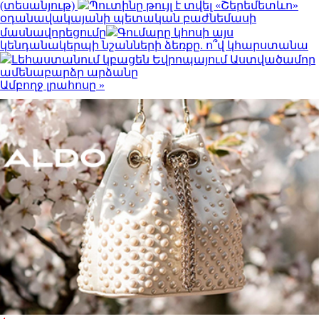
(տեսանյութ)
Պուտինը թույլ է տվել «Շերեմետևո»
օդանավակայանի պետական բաժնեմասի
մասնավորեցումը
Գումարը կհոսի այս
կենդանակերպի նշանների ձեռքը. ո՞վ կհարստանա
Լեհաստանում կբացեն Եվրոպայում Աստվածամոր
ամենաբարձր արձանը
Ամբողջ լրահոսը »