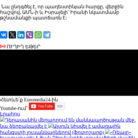
Նա ընդգծել է, որ պաղեստինյան հարցը, վերջին
հաշվով, ԱՄՆ-ի և Իսրայելի՝ Իրանի նկատմամբ
թշնամանքի պատճառն է։
ՈՒՂԻՂ ԵԹԵՐ
Հետևե՛ք Euromedia24-ին
Youtube-ում`
Լրահոս
Դերասանին մեղադրում են մանկապղծության մեջ․
նա ձերբակալվել է
Ալսուն կիսվել է ամառային
հանգստի լուսանկարներով (ֆոտոշարք)
«Ռեալը»
հայտարարել է Յան Դիոմանդեի տրանսֆերի մասին․