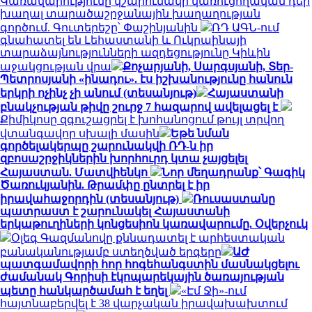
Կառավարությունը կշարունակի կառուցողական դեր
խաղալ տարածաշրջանային խաղաղության
գործում. Գուտերեշը՝ Փաշինյանին
ՌԴ ԱԳՆ-ում
գնահատել են Լեհաստանի և Ուկրաինայի
տարաձայնությունների ազդեցությունը Կիևին
աջակցության վրա
Քոչարյանի, Սարգսյանի, Տեր-
Պետրոսյանի «ինադու». էս իշխանությունը հանուն
երկրի ոչինչ չի անում (տեսանյութ)
Հայաստանի
բնակչության թիվը շուրջ 7 հազարով ավելացել է
Քիմիկոսը զգուշացրել է խոհանոցում թույլ տրվող
վտանգավոր սխալի մասին
Եթե նման
գործելակերպը շարունակվի ՌԴ-ն իր
զբոսաշրջիկներին խորհուրդ կտա չայցելել
Հայաստան. Մատվիենկո
Նոր մեղադրանք՝ Գագիկ
Ծառուկյանին. Թրամփը ընտրել է իր
իրավահաջորդին (տեսանյութ)
Ռուսաստանը
պատրաստ է շարունակել Հայաստանի
երկաթուղիների կոնցեսիոն կառավարումը. Օվերչուկ
Օլեգ Գազմանովը քննադատել է արհեստական
բանականությամբ ստեղծված երգերը
ԱԺ
պատգամավորի հոր հոգեհանգստին մասնակցելու
ժամանակ Գորիսի էկոպարեկային ծառայության
պետը հանկարծամահ է եղել
«Էմ Ջի»-ում
հայտնաբերվել է 38 վարչական իրավախախտում