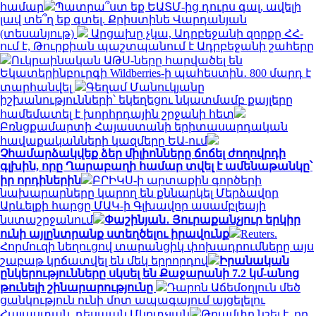
համար
Պատրա՞ստ եք ԵԱՏՄ-ից դուրս գալ, ավելի
լավ տե՞ղ եք գտել. Քրիստինե Վարդանյան
(տեսանյութ)
Արցախը չկա, Ադրբեջանի զորքը ՀՀ-
ում է, Թուրքիան պաշտպանում է Ադրբեջանի շահերը
Ուկրաինական ԱԹՍ-ները հարվածել են
Եկատերինբուրգի Wildberries-ի պահեստին․ 800 մարդ է
տարհանվել
Գեղամ Մանուկյանը
իշխանությունների՝ եկեղեցու նկատմամբ քայլերը
համեմատել է խորհրդային շրջանի հետ
Բռնցքամարտի Հայաստանի երիտասարդական
հավաքականների կազմերը ԵԱ-ում
Չհամարձակվեք ձեր միլիոնները ճոճել ժողովրդի
գլխին, որը Ղարաբաղի համար տվել է ամենաթանկը՝
իր որդիներին
ԲՐԻԿՍ-ի արտաքին գործերի
նախարարները կարող են քննարկել Մերձավոր
Արևելքի հարցը ՄԱԿ-ի Գլխավոր ասամբլեայի
նստաշրջանում
Փաշինյան․ Յուրաքանչյուր երկիր
ունի այլընտրանք ստեղծելու իրավունք
Reuters.
Հորմուզի նեղուցով տարանցիկ փոխադրումները այս
շաբաթ կրճատվել են մեկ երրորդով
Իրանական
ընկերությունները սկսել են Քաջարանի 7.2 կմ-անոց
թունելի շինարարությունը
Դարոն Աճեմօղլուն մեծ
ցանկություն ունի մոտ ապագայում այցելելու
Հայաստան. դեսպան Մկրտչյան
Թրամփը նշել է, որ