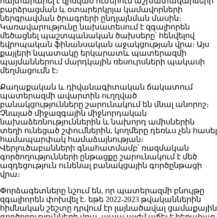
հայտարարել է զինված ուժերում աշխատավարձերի
բարձրացման և օտարերկրյա կամավորների
ներգրավման ծրագրերի ընդլայնման մասին։
Կառավարությունը նախատեսում է զգալիորեն
մեծացնել պաշտպանական ծախսերը՝ հենվելով
եվրոպական ֆինանսական աջակցության վրա։ Այս
քայլերի նպատակը երկարատև պատերազմի
պայմաններում մարդկային ռեսուրսների պակասի
մեղմացումն է։
Քաղաքական և դիվանագիտական ճակատում
պատերազմի ավարտին ուղղված
բանակցությունները շարունակում են մնալ անորոշ։
Չնայած միջազգային միջնորդական
նախաձեռնություններին և նախորդ ամիսներին
տեղի ունեցած շփումներին, կողմերը դեռևս չեն հասել
համապարփակ համաձայնության։
Վերլուծաբանների գնահատմամբ՝ ռազմական
գործողությունների ընթացքը շարունակում է մեծ
ազդեցություն ունենալ բանակցային գործընթացի
վրա։
Փորձագետները նշում են, որ պատերազմի բնույթը
զգալիորեն փոխվել է․ եթե 2022-2023 թվականներին
հիմնական շեշտը դրվում էր լայնածավալ ցամաքային
գործողությունների վրա, ապա այժմ աճել է հեռահար