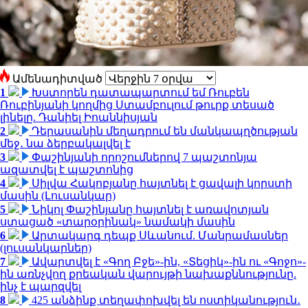
Ամենադիտված
1
Խստորեն դատապարտում եմ Ռուբեն
Ռուբինյանի կողմից Ստամբուլում թուրք տեսած
լինելը. Դանիել Իոաննիսյան
2
Դերասանին մեղադրում են մանկապղծության
մեջ․ նա ձերբակալվել է
3
Փաշինյանի որոշումներով 7 պաշտոնյա
ազատվել է պաշտոնից
4
Սիլվա Հակոբյանը հայտնել է ցավալի կորստի
մասին (Լուսանկար)
5
Նիկոլ Փաշինյանը հայտնել է առավոտյան
ստացած «տարօրինակ» նամակի մասին
6
Արտակարգ դեպք Սևանում. Մանրամասներ
(լուսանկարներ)
7
Ավարտվել է «Գող Բջե»-ին, «Տեցիկ»-ին ու «Գոջո»-
ին առնչվող քրեական վարույթի նախաքննությունը.
ինչ է պարզվել
8
425 անձինք տեղափոխվել են ոստիկանություն․