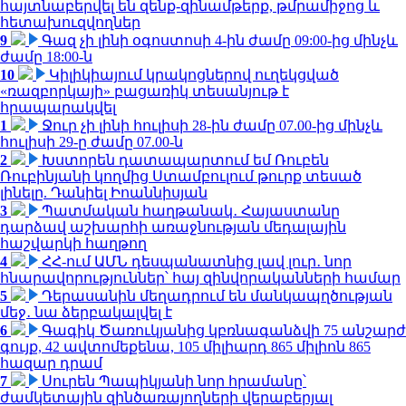
հայտնաբերվել են զենք-զինամթերք, թմրամիջոց և
հետախուզվողներ
9
Գազ չի լինի օգոստոսի 4-ին ժամը 09:00-ից մինչև
ժամը 18:00-ն
10
Կիլիկիայում կրակոցներով ուղեկցված
«ռազբորկայի» բացառիկ տեսանյութ է
հրապարակվել
1
Ջուր չի լինի հուլիսի 28-ին ժամը 07.00-ից մինչև
հուլիսի 29-ը ժամը 07.00-ն
2
Խստորեն դատապարտում եմ Ռուբեն
Ռուբինյանի կողմից Ստամբուլում թուրք տեսած
լինելը. Դանիել Իոաննիսյան
3
Պատմական հաղթանակ․ Հայաստանը
դարձավ աշխարհի առաջնության մեդալային
հաշվարկի հաղթող
4
ՀՀ-ում ԱՄՆ դեսպանատնից լավ լուր․ նոր
հնարավորություններ՝ հայ զինվորականների համար
5
Դերասանին մեղադրում են մանկապղծության
մեջ․ նա ձերբակալվել է
6
Գագիկ Ծառուկյանից կբռնագանձվի 75 անշարժ
գույք, 42 ավտոմեքենա, 105 միլիարդ 865 միլիոն 865
հազար դրամ
7
Սուրեն Պապիկյանի նոր հրամանը՝
ժամկետային զինծառայողների վերաբերյալ