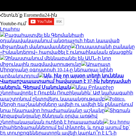
Հետևե՛ք Euromedia24-ին
Youtube-ում`
Լրահոս
Բացահայտվել են Գերմանիայի
օդանավակայանում անօդաչուի հետ կապված
միջադեպի մանրամասները
Ռուսաստանի բանակը
«Իսկանդերով» հարվածել է ուկրաինական գնացքին
Չինաստանում մեկնաբանել են ԱՄՆ-ի նոր
միջուկային ռազմավարությունը
Արարատ
Միրզոյանը օգոստոսի 10-14-ը ներառյալ կլինի
արձակուրդում
Այն, ինչ որ այսօր տեղի կունենա
Վաղարշապատաում հավասար է 37-ին խեղդամահ
անելուն. Գեղամ Մանուկյան
Անա Բրնաբիչը
շնորհավորել է Ռուբեն Ռուբինյանին՝ ԱԺ նախագահի
պաշտոնում ընտրվելու կապակցությամբ
Politico.
Մերցի դաշնակիցները ավելի ու ավելի են քննարկում
նրա հնարավոր հրաժարականը աշնանը
Տիգրան
Արզաքանցյանը ծննդյան օրվա առթիվ
շնորհակալական ուղերձ է հրապարակել
Ես հորս
դիահերձարաններում եմ փնտրել, և դուք ասում եք՝
էդ տուրբոգեներատորն ավելի կարևո՞ր է ԼՂ-ի