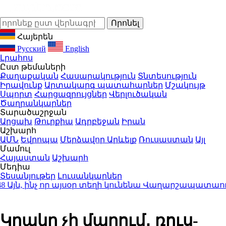
Հայերեն
Русский
English
Լրահոս
Ըստ թեմաների
Քաղաքական
Հասարակություն
Տնտեսություն
Իրավունք
Արտակարգ պատահարներ
Մշակույթ
Սպորտ
Հարցազրույցներ
Վերլուծական
Ծաղրանկարներ
Տարածաշրջան
Արցախ
Թուրքիա
Ադրբեջան
Իրան
Աշխարհ
ԱՄՆ
Եվրոպա
Մերձավոր Արևելք
Ռուսաստան
Այլ
Մամուլ
Հայաստան
Աշխարհ
Մեդիա
Տեսանյութեր
Լուսանկարներ
ն, ինչ որ այսօր տեղի կունենա Վաղարշապատաում հ
Կրակը չի մարում․ ռուս-