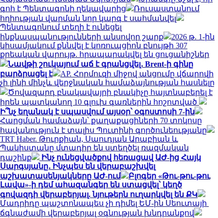
գոհ է Պենտագոնի ղեկավարից
Ռուսաստանում
հղիության վարման նոր կարգ է սահմանվել
Պենտագոնում տեղի է ունեցել
ինքնասպանությունների անսովոր շարք
2026 թ. 1-ին
կիսամյակում քննվել է կոռուպցիոն բնույթի 307
քրեական վարույթ. հրապարակվել են ցուցանիշներ
Նավթի շուկայում աճ է գրանցվել․ Brent-ի գինը
բարձրացել է
AP. Հորմուզի միջով անցումը վճարովի
չի լինի մինչև վերջնական համաձայնության հասնելը
Ծովազարդ բնակավայրի բնակիչը հայտնաբերել է
իրեն պատկանող 10 գլուխ գառներին հոշոտված
Ի՞նչ եղանակ է սպասվում այսօր՝ օգոստոսի 7-ին
Հարցման համաձայն՝ քաղաքացիների 70 տոկոսը
հավանություն է տալիս Պուտինի գործունեությանը
TRT Haber. Թուրքիան, Սաուդյան Արաբիան և
Պակիստանը մտադիր են ստեղծել ռազմական
դաշինք
Ինչ ունեցվածքով հեռացավ ԱԺ-ից Հայկ
Սարգսյանը․ Ինչպես են վերաբաշխվել
աշխատասենյակները ԱԺ-ում
Բլոգեր «Թու-թու-թու
Լավա»-ի դեմ ահազանգեր են ստացվել՝ կեղծ
գովազդի վերաբերյալ. նյութերն ուղարկվել են ՔԿ
Մադրիդը պաշտոնապես չի դիմել ԵՄ-ին Սեուտայի ​​
ճգնաժամի վերաբերյալ օգնության խնդրանքով