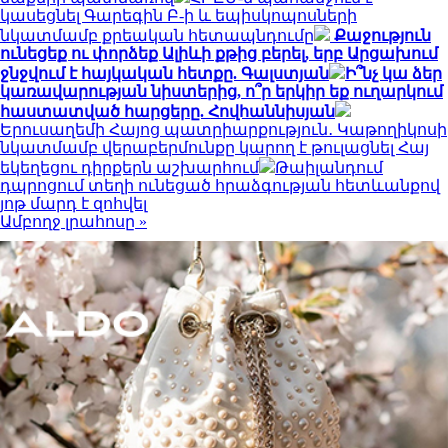
կասեցնել Գարեգին Բ-ի և եպիսկոպոսների
նկատմամբ քրեական հետապնդումը
Քաջություն
ունեցեք ու փորձեք Ալիևի քթից բերել, երբ Արցախում
ջնջվում է հայկական հետքը. Գալստյան
Ի՞նչ կա ձեր
կառավարության նիստերից, ո՞ր երկիր եք ուղարկում
հաստատված հարցերը. Հովհաննիսյան
Երուսաղեմի Հայոց պատրիարքություն․ Կաթողիկոսի
նկատմամբ վերաբերմունքը կարող է թուլացնել Հայ
եկեղեցու դիրքերն աշխարհում
Թաիլանդում
դպրոցում տեղի ունեցած հրաձգության հետևանքով
յոթ մարդ է զոհվել
Ամբողջ լրահոսը »