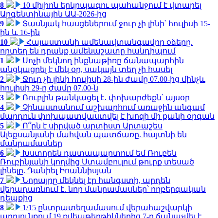
8
10 միլիոն երկրպագու պահանջում է վտարել
Արգենտինային ԱԱ-2026-ից
9
Տասնյակ հասցեներում ջուր չի լինի՝ հուլիսի 15-
ին և 16-ին
10
Հայաստանի ամենավտանգավոր օձերը.
որտեղ են դրանք ամենաշատը հանդիպում
1
Սոչի մեկնող ինքնաթիռը ճանապարհին
անցկացրել է մեկ օր, սակայն տեղ չի հասել
2
Ջուր չի լինի հուլիսի 28-ին ժամը 07.00-ից մինչև
հուլիսի 29-ը ժամը 07.00-ն
3
Ռուբլին թանկացել է․ փոխարժեքն՝ այսօր
4
Չինաստանում աշխարհում առաջին անգամ
մարդուն փոխպատվաստվել է խոզի մի քանի օրգան
5
Ո՞րն է սիրված արտիստ Արտաշես
Ալեքսանյանի մահվան պատճառը. հայտնի են
մանրամասներ
6
Խստորեն դատապարտում եմ Ռուբեն
Ռուբինյանի կողմից Ստամբուլում թուրք տեսած
լինելը. Դանիել Իոաննիսյան
7
Նորայրը մեկնել էր հանգստի, արդեն
վերադառնում է. նոր մանրամասներ՝ ողբերգական
դեպքից
8
1/15 ընտրատեղամասում վերահաշվարկի
արդյունքում 19 քվեաթերթիկներից 7-ը ճանաչվել է