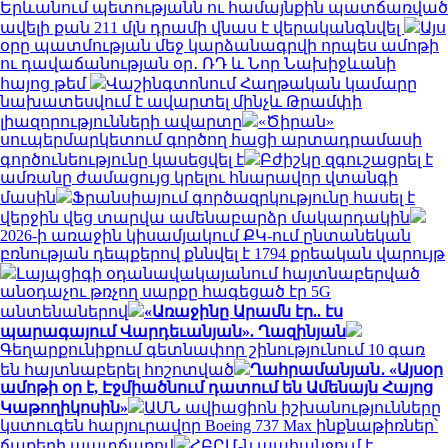
Երևանում պետությանն ու համայնքին պատճառված
ավելի քան 211 մլն դրամի վնաս է վերականգնվել
Այս
օրը պատմության մեջ կարձանագրվի որպես ամոթի
ու դավաճանության օր․ ՌԴ և Նոր Նախիջևանի
հայոց թեմ
Վաշինգտոնում Հաղթական կամարը
նախատեսվում է ավարտել մինչև Թրամփի
լիազորությունների ավարտը
«Ծիրան»
սուպերմարկետում գործող հացի արտադրամասի
գործունեությունը կասեցվել է
Բժիշկը զգուշացրել է
ամռանը ժամացույց կրելու հնարավոր վտանգի
մասին
Ֆրանսիայում գործազրկությունը հասել է
վերջին վեց տարվա ամենաբարձր մակարդակին
2026-ի առաջին կիսամյակում ՔԿ-ում ընտանեկան
բռնության դեպքերով քննվել է 1794 քրեական վարույթ
Լայպցիգի օդանավակայանում հայտնաբերված
անօդաչու թռչող սարքը հագեցած էր 5G
անտենաներով
«Առաջինը Արամն էր.. էս
պարագայում Վարդեւանյան». Ղազինյան
Գեղարքունիքում գետնափոր շինությունում 10 գառ
են հայտնաբերել հոշոտված
Ղահրամանյան․ «Այսօր
ամոթի օր է, Էջմիածնում դատում են Ամենայն Հայոց
Կաթողիկոսին»
ԱՄՆ ավիացիոն իշխանությունները
կստուգեն հարյուրավոր Boeing 737 Max ինքնաթիռներ՝
ճաքերի պատճառով
ՀԲԸՄ-ն պահանջում է