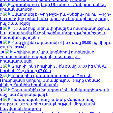
6
Արտակարգ դեպք Սևանում. Մանրամասներ
(լուսանկարներ)
7
Ավարտվել է «Գող Բջե»-ին, «Տեցիկ»-ին ու «Գոջո»-
ին առնչվող քրեական վարույթի նախաքննությունը.
ինչ է պարզվել
8
425 անձինք տեղափոխվել են ոստիկանություն․
հայտնաբերվել են զենք-զինամթերք, թմրամիջոց և
հետախուզվողներ
9
Գազ չի լինի օգոստոսի 4-ին ժամը 09:00-ից մինչև
ժամը 18:00-ն
10
Կիլիկիայում կրակոցներով ուղեկցված
«ռազբորկայի» բացառիկ տեսանյութ է
հրապարակվել
1
Ջուր չի լինի հուլիսի 28-ին ժամը 07.00-ից մինչև
հուլիսի 29-ը ժամը 07.00-ն
2
Խստորեն դատապարտում եմ Ռուբեն
Ռուբինյանի կողմից Ստամբուլում թուրք տեսած
լինելը. Դանիել Իոաննիսյան
3
Դերասանին մեղադրում են մանկապղծության
մեջ․ նա ձերբակալվել է
4
Պատմական հաղթանակ․ Հայաստանը
դարձավ աշխարհի առաջնության մեդալային
հաշվարկի հաղթող