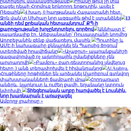
ընտրվելու կապակցությամբ
Իրանը թույլ չի տա
բացել դեպի Հորմուզ երկրորդ երթուղին, ասել է
Ռեզաին
4 խաղ, 0 հաղթանակ Հայաստանի հետ․
Ջոն վան՛տ Սխիպը նոր ազգային թիմ է ստանձնել
13
անձի դեմ քրեական հետապնդում՝ ՔՊ-ի
քարոզչությանը խոչընդոտելու գործով
Ակնհայտ է՝
սպառնալիք էր․ Ալեքսանյանը՝ Ռուսաստանի կողմից
Ադրբեջանին զենք վաճառելու մասին
Պուտինը և
ԱՄԷ-ի նախագահը քննարկել են Պարսից ծոցում
ստեղծված իրավիճակը
«Աչաջուր» ապրանքանիշի
գազավորված ոչ ալկոհոլային ըմպելիքները չեն
արտադրվի
«Բամբու» բար-ռեստորանից սնվելուց
հետո 3 անձ տեղափոխվել է հիվանդանոց
Al Arabiya.
Հութիները հրթիռներ են արձակել Մարիբում գտնվող
փախստականների ճամբարի վրա
Հորդառատ
անձրև, կարկուտ և ուժեղ քամի․ եղանակը կտրուկ
կփոխվի
Տիեզերական աղբը հարվածել է Լուսնին․
նոր խառնարան է առաջացել
Ամբողջ լրահոսը »