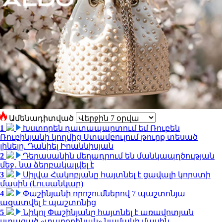
Ամենադիտված
1
Խստորեն դատապարտում եմ Ռուբեն
Ռուբինյանի կողմից Ստամբուլում թուրք տեսած
լինելը. Դանիել Իոաննիսյան
2
Դերասանին մեղադրում են մանկապղծության
մեջ․ նա ձերբակալվել է
3
Սիլվա Հակոբյանը հայտնել է ցավալի կորստի
մասին (Լուսանկար)
4
Փաշինյանի որոշումներով 7 պաշտոնյա
ազատվել է պաշտոնից
5
Նիկոլ Փաշինյանը հայտնել է առավոտյան
ստացած «տարօրինակ» նամակի մասին