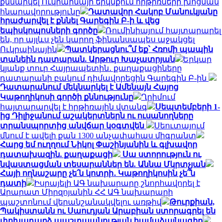
քննարկել Ուկրաինայի երկնքում հրթիռների խոցման
հնարավորությունը
Դատավոր Հակոբ Մանուկյանը
հրաժարվել է քննել Գարեգին Բ-ի և վեց
եպիսկոպոսների գործը
Ռումինիայում հայտարարել
են, որ այլևս չեն կարող ֆինանսապես աջակցել
Ուկրաինային
Պատկերացնու՞մ եք՝ Հռոմի պապին
տանեին դատարան. Արթուր Խաչատրյան
Երկար
կյանք տուր Հայրապետին․ քաղաքացիները
դատարանի բակում դիմավորեցին Գարեգին Բ-ին
Դատարանում մեկնարկել է Ամենայն Հայոց
Կաթողիկոսի գործի քննությունը
Ղրիմում
հայտարարվել է հրթիռային վտանգ
Սեպտեմբերի 1-
ից Դիլիջանում աշակերտներն ու ուսանողները
տրանսպորտից անվճար կօգտվեն
Սեուտայում
մնում է ավելի քան 1300 անչափահաս միգրանտ
Հարց եմ ուղղում Նիկոլ Փաշինյանին և գլխավոր
դատախազին. քաղաքացի
Սա ստորություն ու
նվաստացման տեսարաններ են. Աննա Մկրտչյան
Հայի ողնաշարը չե՛ն կոտրի․ Կաթողիկոսին չե՞ն
դատի
Իսրայելի ԱԳ նախարարը շնորհավորել է
Արարատ Միրզոյանին ՀՀ ԱԳ նախարարի
պաշտոնում վերանշանակվելու առթիվ
Թուրքիան,
Պակիստանն ու Սաուդյան Արաբիան ստորագրել են
փոխադարձ պաշտպանության համաձայնագիր