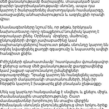
մեծ քանակությամբ ճարպային, տապակած կամ
բարձր կալորիականությամբ սնունդ, ապա դա
կարող է ծանրաբեռնել մարսողական համակարգը,
առաջացնել անհարմարություն և ազդել քնի որակի
վրա։
Մասնագետները նշում են, որ թեթև երեկոյան
նախուտեստը որոշ դեպքերում նույնիսկ կարող է
օգտակար լինել։ Օրինակ՝ մրգերը, մածունը,
ընկույզների փոքր չափաբաժինը կամ
սպիտակուցներով հարուստ թեթև սնունդը կարող են
օգնել նվազեցնել քաղցի զգացումը և նպաստել ավելի
հանգիստ քնին։
Բժիշկների գնահատմամբ՝ հատկապես վտանգավոր
է քնելուց առաջ մեծ քանակությամբ քաղցրավենիք
կամ շաքար պարունակող ըմպելիքներ
օգտագործելը։ Դրանք կարող են հանգեցնել արյան
շաքարի մակարդակի տատանումների, ինչն իր
հերթին կարող է խաթարել քնի բնական ընթացքը։
Մեկ այլ կարևոր հանգամանք է սնվելու և քնելու միջև
ժամանակային տարբերությունը։ Շատ
մասնագետներ խորհուրդ են տալիս վերջին
հիմնական սնունդն ընդունել քնելուց մոտ երկու-երեք