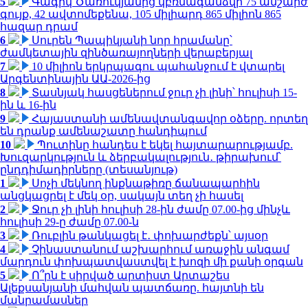
5
Գագիկ Ծառուկյանից կբռնագանձվի 75 անշարժ
գույք, 42 ավտոմեքենա, 105 միլիարդ 865 միլիոն 865
հազար դրամ
6
Սուրեն Պապիկյանի նոր հրամանը՝
ժամկետային զինծառայողների վերաբերյալ
7
10 միլիոն երկրպագու պահանջում է վտարել
Արգենտինային ԱԱ-2026-ից
8
Տասնյակ հասցեներում ջուր չի լինի՝ հուլիսի 15-
ին և 16-ին
9
Հայաստանի ամենավտանգավոր օձերը. որտեղ
են դրանք ամենաշատը հանդիպում
10
Պուտինը հանդես է եկել հայտարարությամբ.
Խուզարկություն և ձերբակալություն․ թիրախում՝
ընդդիմադիրները (տեսանյութ)
1
Սոչի մեկնող ինքնաթիռը ճանապարհին
անցկացրել է մեկ օր, սակայն տեղ չի հասել
2
Ջուր չի լինի հուլիսի 28-ին ժամը 07.00-ից մինչև
հուլիսի 29-ը ժամը 07.00-ն
3
Ռուբլին թանկացել է․ փոխարժեքն՝ այսօր
4
Չինաստանում աշխարհում առաջին անգամ
մարդուն փոխպատվաստվել է խոզի մի քանի օրգան
5
Ո՞րն է սիրված արտիստ Արտաշես
Ալեքսանյանի մահվան պատճառը. հայտնի են
մանրամասներ