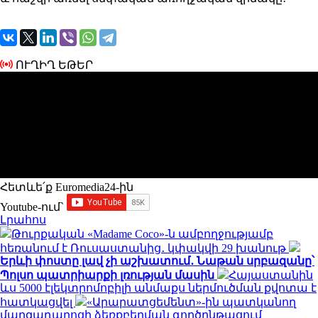
ՈՒՂԻՂ ԵԹԵՐ
Հետևե՛ք Euromedia24-ին
Youtube-ում`
Լրահոս
Թուրքական «Madame Coco»-ն ամբողջությամբ
հեռանում է Ռուսաստանից․ կփակվի 29 խանութ
Երևի փոստը լավ չի աշխատում․ Նաթան սրբազանը՝
Պոլսո պատրիարքի լռության մասին
Հայաստանին
ևս 5000 էլեկտրոմոբիլի անմաքս ներմուծման քվոտա է
հատկացվել
«Արարատցեմենտ»-ին պատկանող
մարզադպրոցի ձեռքբերման գործընթացում