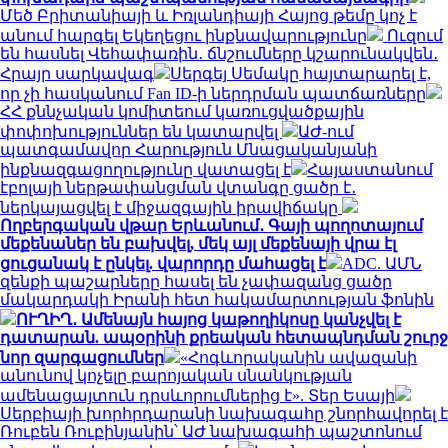
Մեծ Բրիտանիայի և Իռլանդիայի Հայոց թեմը կոչ է
անում հարգել Եկեղեցու ինքնավարությունը
Ուզում
են հասնել Վեհափառին․ ճնշումները կշարունակվեն․
Հրայր սարկավագ
Սերգեյ Սեմակը հայտարարել է,
որ չի հասկանում Fan ID-ի ներդրման պատճառները
ՀՀ քննչական կոմիտեում կառուցվածքային
փոփոխություններ են կատարվել
ԱԺ-ում
պատգամավոր Հարություն Մնացականյանի
ինքնազգացողությունը վատացել է
Հայաստանում
էբոլայի ներթափանցման վտանգը ցածր է․
ներկայացվել է միջազգային իրավիճակը
Ողբերգական վթար Երևանում․ Գայի պողոտայում
մեքենաներ են բախվել, մեկ այլ մեքենայի վրա էլ
ցուցանակ է ընկել. վարորդը մահացել է
ADC. ԱՄՆ
զենքի պաշարները հասել են չափազանց ցածր
մակարդակի Իրանի հետ հակամարտության ֆոնին
ՈՒՂԻՂ․ Ամենայն հայոց կաթողիկոսը կանչվել է
դատարան. ապօրինի քրեական հետապնդման շուրջ
նոր զարգացումներ
«Հոգևորականին ավազանի
անունով կոչելը բարոյական սնանկության
ամենացայտուն դրսևորումներից է». Տեր Եսայի
Սերբիայի խորհրդարանի նախագահը շնորհավորել է
Ռուբեն Ռուբինյանին՝ ԱԺ նախագահի պաշտոնում