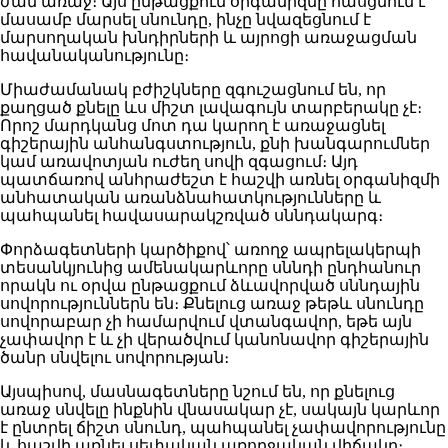
ժամ առաջ։ Այս ընթացքում օրգանիզմը հասցնում է
մասամբ մարսել սնունդը, ինչը նվազեցնում է
մարսողական խնդիրների և այրոցի առաջացման
հավանականությունը։
Միաժամանակ բժիշկները զգուշացնում են, որ
քաղցած քնելը ևս միշտ լավագույն տարբերակը չէ։
Որոշ մարդկանց մոտ դա կարող է առաջացնել
գիշերային անհանգստություն, քնի խանգարումներ
կամ առավոտյան ուժեղ սովի զգացում։ Այդ
պատճառով անհրաժեշտ է հաշվի առնել օրգանիզմի
անհատական առանձնահատկությունները և
պահպանել հավասարակշռված սննդակարգ։
Փորձագետների կարծիքով՝ առողջ ապրելակերպի
տեսանկյունից ամենակարևորը սննդի ընդհանուր
որակն ու օրվա ընթացքում ձևավորված սննդային
սովորություններն են։ Քնելուց առաջ թեթև սնունդը
սովորաբար չի համարվում վտանգավոր, եթե այն
չափավոր է և չի վերածվում կանոնավոր գիշերային
ծանր սնվելու սովորության։
Այսպիսով, մասնագետները նշում են, որ քնելուց
առաջ սնվելը ինքնին վնասակար չէ, սակայն կարևոր
է ընտրել ճիշտ սնունդ, պահպանել չափավորությունը
և հաշվի առնել սեփական առողջական վիճակը։