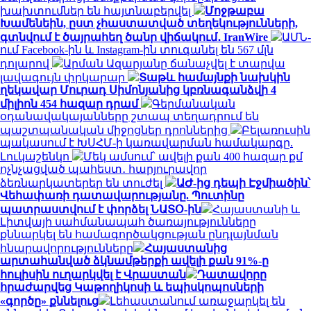
խախտումներ են հայտնաբերվել
Մոջթաբա
Խամենեին, ըստ չհաստատված տեղեկությունների,
գտնվում է ծայրահեղ ծանր վիճակում․ IranWire
ԱՄՆ-
ում Facebook-ին և Instagram-ին տուգանել են 567 մլն
դոլարով
Արման Ազարյանը ճանաչվել է տարվա
լավագույն փրկարար
Տաթև համայնքի նախկին
ղեկավար Մուրադ Սիմոնյանից կբռնագանձվի 4
միլիոն 454 հազար դրամ
Գերմանական
օդանավակայանները շտապ տեղադրում են
պաշտպանական միջոցներ դրոններից
Բելառուսին
պակասում է ԽՍՀՄ-ի կառավարման համակարգը.
Լուկաշենկո
Մեկ ամսում՝ ավելի քան 400 հազար քմ
ոչնչացված պահեստ․ հարյուրավոր
ձեռնարկատերեր են տուժել
ԱԺ-ից դեպի Էջմիածին՝
Վեհափառի դատավարությանը. Պուտինը
պատրաստվում է փորձել ՆԱՏՕ-ին
Հայաստանի և
Լիտվայի սահմանապահ ծառայությունները
քննարկել են համագործակցության ընդլայնման
հնարավորությունները
Հայաստանից
արտահանված ձկնամթերքի ավելի քան 91%-ը
հուլիսին ուղարկվել է Վրաստան
Դատավորը
հրաժարվեց Կաթողիկոսի և եպիսկոպոսների
«գործը» քննելուց
Լեհաստանում առաջարկել են