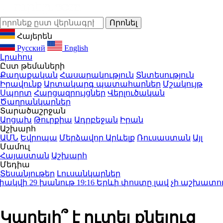
Հայերեն
Русский
English
Լրահոս
Ըստ թեմաների
Քաղաքական
Հասարակություն
Տնտեսություն
Իրավունք
Արտակարգ պատահարներ
Մշակույթ
Սպորտ
Հարցազրույցներ
Վերլուծական
Ծաղրանկարներ
Տարածաշրջան
Արցախ
Թուրքիա
Ադրբեջան
Իրան
Աշխարհ
ԱՄՆ
Եվրոպա
Մերձավոր Արևելք
Ռուսաստան
Այլ
Մամուլ
Հայաստան
Աշխարհ
Մեդիա
Տեսանյութեր
Լուսանկարներ
կվի 29 խանութ
19:16
Երևի փոստը լավ չի աշխատում․ 
Կարելի՞ է ուտել քնելուց