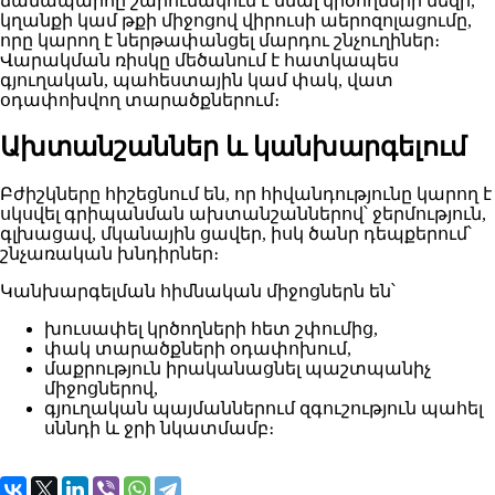
ճանապարհը շարունակում է մնալ կրծողների մեզի,
կղանքի կամ թքի միջոցով վիրուսի աերոզոլացումը,
որը կարող է ներթափանցել մարդու շնչուղիներ։
Վարակման ռիսկը մեծանում է հատկապես
գյուղական, պահեստային կամ փակ, վատ
օդափոխվող տարածքներում։
Ախտանշաններ և կանխարգելում
Բժիշկները հիշեցնում են, որ հիվանդությունը կարող է
սկսվել գրիպանման ախտանշաններով՝ ջերմություն,
գլխացավ, մկանային ցավեր, իսկ ծանր դեպքերում՝
շնչառական խնդիրներ։
Կանխարգելման հիմնական միջոցներն են՝
խուսափել կրծողների հետ շփումից,
փակ տարածքների օդափոխում,
մաքրություն իրականացնել պաշտպանիչ
միջոցներով,
գյուղական պայմաններում զգուշություն պահել
սննդի և ջրի նկատմամբ։