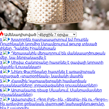
Ամենադիտված
1
Խստորեն դատապարտում եմ Ռուբեն
Ռուբինյանի կողմից Ստամբուլում թուրք տեսած
լինելը. Դանիել Իոաննիսյան
2
Դերասանին մեղադրում են մանկապղծության
մեջ․ նա ձերբակալվել է
3
Սիլվա Հակոբյանը հայտնել է ցավալի կորստի
մասին (Լուսանկար)
4
Նիկոլ Փաշինյանը հայտնել է առավոտյան
ստացած «տարօրինակ» նամակի մասին
5
Հասմիկ Կարապետյանի համարձակ
լուսանկարները՝ լողավազանից (լուսանկարներ)
6
Արտակարգ դեպք Սևանում. Մանրամասներ
(լուսանկարներ)
7
Ավարտվել է «Գող Բջե»-ին, «Տեցիկ»-ին ու «Գոջո»-
ին առնչվող քրեական վարույթի նախաքննությունը.
ինչ է պարզվել