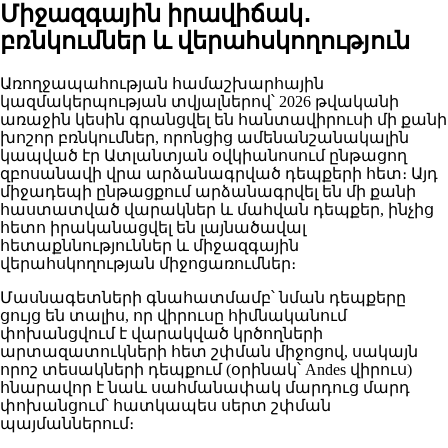
Միջազգային իրավիճակ․
բռնկումներ և վերահսկողություն
Առողջապահության համաշխարհային
կազմակերպության տվյալներով՝ 2026 թվականի
առաջին կեսին գրանցվել են հանտավիրուսի մի քանի
խոշոր բռնկումներ, որոնցից ամենանշանակալին
կապված էր Ատլանտյան օվկիանոսում ընթացող
զբոսանավի վրա արձանագրված դեպքերի հետ։ Այդ
միջադեպի ընթացքում արձանագրվել են մի քանի
հաստատված վարակներ և մահվան դեպքեր, ինչից
հետո իրականացվել են լայնածավալ
հետաքննություններ և միջազգային
վերահսկողության միջոցառումներ։
Մասնագետների գնահատմամբ՝ նման դեպքերը
ցույց են տալիս, որ վիրուսը հիմնականում
փոխանցվում է վարակված կրծողների
արտազատուկների հետ շփման միջոցով, սակայն
որոշ տեսակների դեպքում (օրինակ՝ Andes վիրուս)
հնարավոր է նաև սահմանափակ մարդուց մարդ
փոխանցում՝ հատկապես սերտ շփման
պայմաններում։