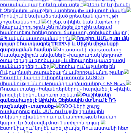
ռուսական գազի դեմ դանդաղել է
Մեդվեդևը խոսել
է Զելենսկու «գարշելի կարիերայի» ավարտի մասին
Որոնվում է նախաձեռնված քրեական վարույթի
շրջանակներում
Հիշեք, տիկին․ կան մայրեր, որ
հնարավորություն չեն ունեցել վերջին անգամ
համբուրելու իրենց որդու ճակատը. զոհվածի մայրը՝
ՔՊ-ական պատգամավորին
Ռուբիո․ ԱՄՆ-ը 201 մլն
դոլար է հատկացրել TRIPP-ի և Միջին միջանցքի
զարգացման համար
Վրաստանի վարչապետը
Սաակաշվիլուն անվանել է «խայտառակ կեղտոտ
օտարերկրյա գործակալ» և մեղադրել պատերազմ
սանձազերծելու մեջ
Սերբիայում աջակցել են
Ուկրաինայի տարածքային ամբողջականությանը
Պուտինը կարող է փորձել ստուգել ՆԱՏՕ-ի
միասնությունն ու Թրամփի արձագանքը. CBS News
Ռուսաստանը «Իսկանդերներով» հարվածել է Կիևին․
խոցվել է երկու կարևոր օբյեկտ
Փաշինյանը
զանգահարել է Ալիևին. Զելենսկին մտնում է ՌԴ
դաշնակցի «տարածք»
ՉԹՕ-ների շուրջ
դավադրություն․ ԱՄՆ-ում այլմոլորակային
տեխնոլոգիաների ուսումնասիրության համար
կարող էր ծախսվել մոտ 1 տրիլիոն դոլար
Էստոնիայում կոչ են արել փակել Ռուսաստանի հետ