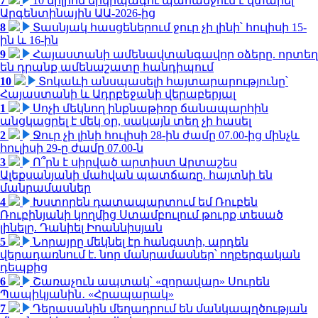
7
10 միլիոն երկրպագու պահանջում է վտարել
Արգենտինային ԱԱ-2026-ից
8
Տասնյակ հասցեներում ջուր չի լինի՝ հուլիսի 15-
ին և 16-ին
9
Հայաստանի ամենավտանգավոր օձերը. որտեղ
են դրանք ամենաշատը հանդիպում
10
Տոկաևի անսպասելի հայտարարությունը՝
Հայաստանի և Ադրբեջանի վերաբերյալ
1
Սոչի մեկնող ինքնաթիռը ճանապարհին
անցկացրել է մեկ օր, սակայն տեղ չի հասել
2
Ջուր չի լինի հուլիսի 28-ին ժամը 07.00-ից մինչև
հուլիսի 29-ը ժամը 07.00-ն
3
Ո՞րն է սիրված արտիստ Արտաշես
Ալեքսանյանի մահվան պատճառը. հայտնի են
մանրամասներ
4
Խստորեն դատապարտում եմ Ռուբեն
Ռուբինյանի կողմից Ստամբուլում թուրք տեսած
լինելը. Դանիել Իոաննիսյան
5
Նորայրը մեկնել էր հանգստի, արդեն
վերադառնում է. նոր մանրամասներ՝ ողբերգական
դեպքից
6
Շառաչուն ապտակ՝ «զորավար» Սուրեն
Պապիկյանին․ «Հրապարակ»
7
Դերասանին մեղադրում են մանկապղծության