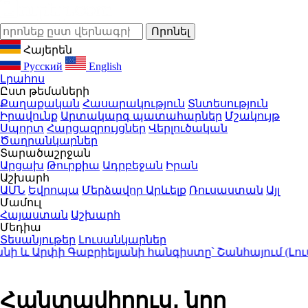
Հայերեն
Русский
English
Լրահոս
Ըստ թեմաների
Քաղաքական
Հասարակություն
Տնտեսություն
Իրավունք
Արտակարգ պատահարներ
Մշակույթ
Սպորտ
Հարցազրույցներ
Վերլուծական
Ծաղրանկարներ
Տարածաշրջան
Արցախ
Թուրքիա
Ադրբեջան
Իրան
Աշխարհ
ԱՄՆ
Եվրոպա
Մերձավոր Արևելք
Ռուսաստան
Այլ
Մամուլ
Հայաստան
Աշխարհ
Մեդիա
Տեսանյութեր
Լուսանկարներ
 Արփի Գաբրիելյանի հանգիստը՝ Շանհայում (Լուսա
Հանտավիրուս․ նոր