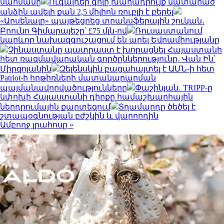
սահմանը
Ուգալդեի գոլը խաղադրույք կատարած
անձին ավելի քան 2,5 միլիոն ռուբլի է բերել
«Արսենալը» պայթեցրեց տրանսֆերային շուկան․
Բրունո Գիմարայեշը՝ £75 մլն-ով
Ռուսաստանում
կարևոր նախազգուշացում են արել Եվրամիությանը
Չինաստանը պատրաստ է խորացնել Հայաստանի
հետ ռազմավարական գործընկերությունը․ Վան Ին՝
Միրզոյանին
Զելենսկին բացահայտել է ԱՄՆ-ի հետ
Patriot-ի հրթիռների մատակարարման
պայմանավորվածությունները
Փաշինյան․ TRIPP-ը
կփոխի Հայաստանի դիրքը համաշխարհային
ներդրումային քարտեզում
Տղամարդը ծեծել է
շտապօգնության բժշկին և վարորդին
Ամբողջ լրահոսը »