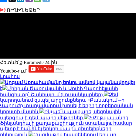
ՈՒՂԻՂ ԵԹԵՐ
Հետևե՛ք Euromedia24-ին
Youtube-ում`
Լրահոս
Արգամ Աբրահամյանը երկու ամսով կալանավորվել
է
Միհրան Ծառուկյանի և Արփի Գաբրիելյանի
հանգիստը՝ Շանհայում (Լուսանկարներ)
Չեմ
կարողանում զսպել արցունքներս. «Բանակում»-ի
Վարուժը տաղավարում խոսել է եղբոր ողբերգական
կորստի մասին
Ինչպե՞ս պայքարել սեզոնային
ալերգիայի դեմ. պարզ մեթոդներ
2027 թվականից
Ֆինլանդիայի քաղաքացիություն ստանալու համար
պետք է հանձնել երկրի մասին գիտելիքների
քննություն
Բազմաթիվ հասցեներում երկար