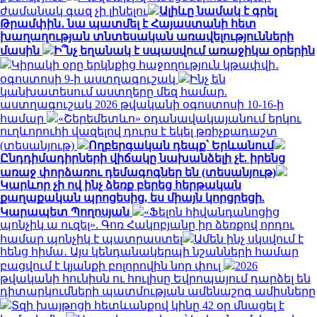
ժամանակ գազ չի լինելու
Ալիևը նամակ է գրել
Թրամփին․ նա պատմել է Հայաստանի հետ
խաղաղության տնտեսական առավելությունների
մասին
Ի՞նչ եղանակ է սպասվում առաջիկա օրերին
Կիրակի օրը երկնքից հաջողություն կթափվի․
օգոստոսի 9-ի աստղագուշակ
Ինչ են
կանխատեսում աստղերը մեզ համար.
աստղագուշակ 2026 թվականի օգոստոսի 10-16-ի
համար
«Շերեմետևո» օդանավակայանում երկու
ուղևորուհի վազելով դուրս է եկել թռիչքադաշտ
(տեսանյութ)
Ողբերգական դեպք՝ Երևանում
Ընդդիմադիրների վիճակը նախանձելի չէ. իրենց
առաջ փորձառու դեմագոգներ են (տեսանյութ)
Կարևոր չի ով ինչ ձեռք բերեց հերթական
քաղաքական պրոցեսից, ես միայն կորցրեցի.
Կարապետ Պողոսյան
«Ֆելոն հիվանդանոցից
պոնչիկ ա ուզել». Գոռ Հակոբյանը իր ձեռքով որդու
համար պոնչիկ է պատրաստել
Ամեն ինչ սկսվում է
հենց հիմա․ Այս կենդանակերպի նշանների համար
բացվում է կյանքի բոլորովին նոր փուլ
2026
թվականի հունիսն ու հուլիսը Եվրոպայում դարձել են
դիտարկումների պատմության ամենաշոգ ամիսները
Տզի խայթոցի հետևանքով կինը 42 օր մնացել է