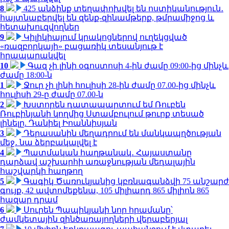
8
425 անձինք տեղափոխվել են ոստիկանություն․
հայտնաբերվել են զենք-զինամթերք, թմրամիջոց և
հետախուզվողներ
9
Կիլիկիայում կրակոցներով ուղեկցված
«ռազբորկայի» բացառիկ տեսանյութ է
հրապարակվել
10
Գազ չի լինի օգոստոսի 4-ին ժամը 09:00-ից մինչև
ժամը 18:00-ն
1
Ջուր չի լինի հուլիսի 28-ին ժամը 07.00-ից մինչև
հուլիսի 29-ը ժամը 07.00-ն
2
Խստորեն դատապարտում եմ Ռուբեն
Ռուբինյանի կողմից Ստամբուլում թուրք տեսած
լինելը. Դանիել Իոաննիսյան
3
Դերասանին մեղադրում են մանկապղծության
մեջ․ նա ձերբակալվել է
4
Պատմական հաղթանակ․ Հայաստանը
դարձավ աշխարհի առաջնության մեդալային
հաշվարկի հաղթող
5
Գագիկ Ծառուկյանից կբռնագանձվի 75 անշարժ
գույք, 42 ավտոմեքենա, 105 միլիարդ 865 միլիոն 865
հազար դրամ
6
Սուրեն Պապիկյանի նոր հրամանը՝
ժամկետային զինծառայողների վերաբերյալ