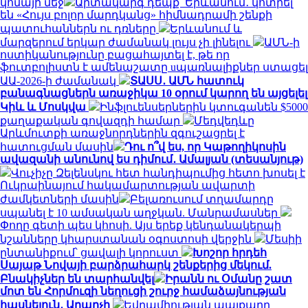
կոմայի մեջ
Արտակարգ դեպք՝ Երևանում․ կոտրել
են «Հույս բոլոր մարդկանց» հիմնադրամի շենքի
պատուհաններն ու դռները
Երևանում և
մարզերում երկար ժամանակ լույս չի լինելու
ԱՄՆ-ի
ոստիկանությունը բացահայտել է, թե որ
ֆուտբոլիստն է ամենաշատը uպառնալիքներ ստացել
ԱԱ-2026-ի ժամանակ
ՏԱՍՍ․ ԱՄՆ հատուկ
բանագնացներն առաջիկա 10 օրում կարող են այցելել
Կիև և Մոսկվա
Ինֆլուենսերներին կտուգանեն $5000
քաղաքական գովազդի համար
Մեդվեդևը
Արևմուտքի առաջնորդներին զգուշացրել է
հատուցման մասին
Դու ո՞վ ես, որ Կաթողիկոսին
ավազանի անունով ես դիմում․ Ամալյան (տեսանյութ)
Վուչիչը Զելենսկու հետ հանդիպումից հետո խոսել է
Ուկրաինայում հակամարտության ավարտի
ժամկետների մասին
Բելառուսում տղամարդը
սպանել է 10 ամսական աղջկան. Մանրամասներ
Փողը գետի պես կհոսի. Այս երեք կենդանակերպի
նշանները կհարստանան օգոստոսի վերջին
Մեսիի
ընտանիքում՝ ցավալի կորուստ
Խոշոր հրդեհ
Սայաթ Նովայի բարձրահարկ շենքերից մեկում.
Բնակիչներ են տարհանվել
Իրանն ու Օմանը շատ
մոտ են Հորմուզի նեղուցի շուրջ համաձայնության
հասնելուն․ Արաղչի
Եվրամիության պայքարը