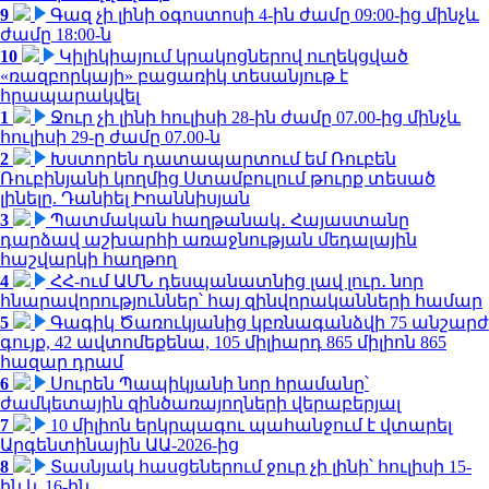
9
Գազ չի լինի օգոստոսի 4-ին ժամը 09:00-ից մինչև
ժամը 18:00-ն
10
Կիլիկիայում կրակոցներով ուղեկցված
«ռազբորկայի» բացառիկ տեսանյութ է
հրապարակվել
1
Ջուր չի լինի հուլիսի 28-ին ժամը 07.00-ից մինչև
հուլիսի 29-ը ժամը 07.00-ն
2
Խստորեն դատապարտում եմ Ռուբեն
Ռուբինյանի կողմից Ստամբուլում թուրք տեսած
լինելը. Դանիել Իոաննիսյան
3
Պատմական հաղթանակ․ Հայաստանը
դարձավ աշխարհի առաջնության մեդալային
հաշվարկի հաղթող
4
ՀՀ-ում ԱՄՆ դեսպանատնից լավ լուր․ նոր
հնարավորություններ՝ հայ զինվորականների համար
5
Գագիկ Ծառուկյանից կբռնագանձվի 75 անշարժ
գույք, 42 ավտոմեքենա, 105 միլիարդ 865 միլիոն 865
հազար դրամ
6
Սուրեն Պապիկյանի նոր հրամանը՝
ժամկետային զինծառայողների վերաբերյալ
7
10 միլիոն երկրպագու պահանջում է վտարել
Արգենտինային ԱԱ-2026-ից
8
Տասնյակ հասցեներում ջուր չի լինի՝ հուլիսի 15-
ին և 16-ին