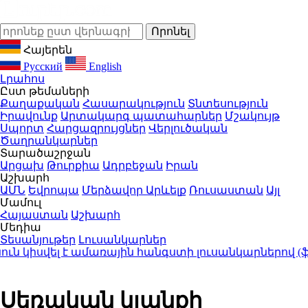
Հայերեն
Русский
English
Լրահոս
Ըստ թեմաների
Քաղաքական
Հասարակություն
Տնտեսություն
Իրավունք
Արտակարգ պատահարներ
Մշակույթ
Սպորտ
Հարցազրույցներ
Վերլուծական
Ծաղրանկարներ
Տարածաշրջան
Արցախ
Թուրքիա
Ադրբեջան
Իրան
Աշխարհ
ԱՄՆ
Եվրոպա
Մերձավոր Արևելք
Ռուսաստան
Այլ
Մամուլ
Հայաստան
Աշխարհ
Մեդիա
Տեսանյութեր
Լուսանկարներ
 կիսվել է ամառային հանգստի լուսանկարներով (ֆոտ
Սեռական կյանքի