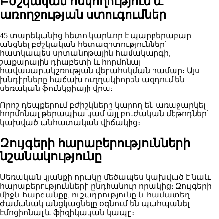
Բժշկական հսկողություն և
առողջության ստուգումներ
45 տարեկանից հետո կարևոր է պարբերաբար
անցնել բժշկական հետազոտություններ՝
հատկապես սրտանոթային համակարգի,
շաքարային դիաբետի և հորմոնալ
հավասարակշռության վերահսկման համար։ Այս
խնդիրները հաճախ ուղղակիորեն ազդում են
սեռական ֆունկցիայի վրա։
Որոշ դեպքերում բժիշկները կարող են առաջարկել
հորմոնալ թերապիա կամ այլ բուժական մեթոդներ՝
կախված անհատական վիճակից։
Զույգերի հարաբերությունների
նշանակությունը
Սեռական կյանքի որակը մեծապես կախված է նաև
հարաբերությունների ընդհանուր որակից։ Զույգերի
միջև հարգանքը, ուշադրությունը և համատեղ
ժամանակ անցկացնելը օգնում են պահպանել
էմոցիոնալ և ֆիզիկական կապը։