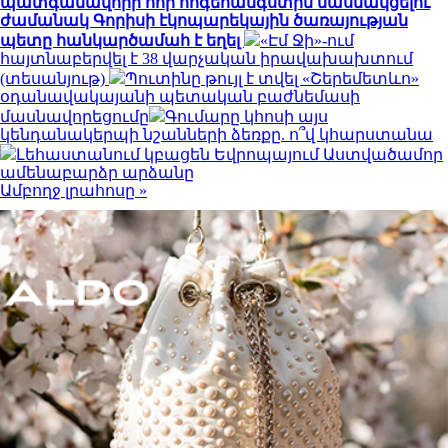
պատգամավորի հոր հոգեհանգստին մասնակցելու
ժամանակ Գորիսի էկոպարեկային ծառայության
պետը հանկարծամահ է եղել
«Էմ Ջի»-ում
հայտնաբերվել է 38 վարչական իրավախախտում
(տեսանյութ)
Պուտինը թույլ է տվել «Շերեմետևո»
օդանավակայանի պետական բաժնեմասի
մասնավորեցումը
Գումարը կհոսի այս
կենդանակերպի նշանների ձեռքը. ո՞վ կհարստանա
Լեհաստանում կբացեն Եվրոպայում Աստվածամոր
ամենաբարձր արձանը
Ամբողջ լրահոսը »