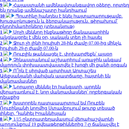
9
Հայաստանի ամենավտանգավոր օձերը. որտեղ
են դրանք ամենաշատը հանդիպում
10
Պուտինը հանդես է եկել հայտարարությամբ.
Խուզարկություն և ձերբակալություն․ թիրախում՝
ընդդիմադիրները (տեսանյութ)
1
Սոչի մեկնող ինքնաթիռը ճանապարհին
անցկացրել է մեկ օր, սակայն տեղ չի հասել
2
Ջուր չի լինի հուլիսի 28-ին ժամը 07.00-ից մինչև
հուլիսի 29-ը ժամը 07.00-ն
3
Ռուբլին թանկացել է․ փոխարժեքն՝ այսօր
4
Չինաստանում աշխարհում առաջին անգամ
մարդուն փոխպատվաստվել է խոզի մի քանի օրգան
5
Ո՞րն է սիրված արտիստ Արտաշես
Ալեքսանյանի մահվան պատճառը. հայտնի են
մանրամասներ
6
Նորայրը մեկնել էր հանգստի, արդեն
վերադառնում է. նոր մանրամասներ՝ ողբերգական
դեպքից
7
Խստորեն դատապարտում եմ Ռուբեն
Ռուբինյանի կողմից Ստամբուլում թուրք տեսած
լինելը. Դանիել Իոաննիսյան
8
1/15 ընտրատեղամասում վերահաշվարկի
արդյունքում 19 քվեաթերթիկներից 7-ը ճանաչվել է