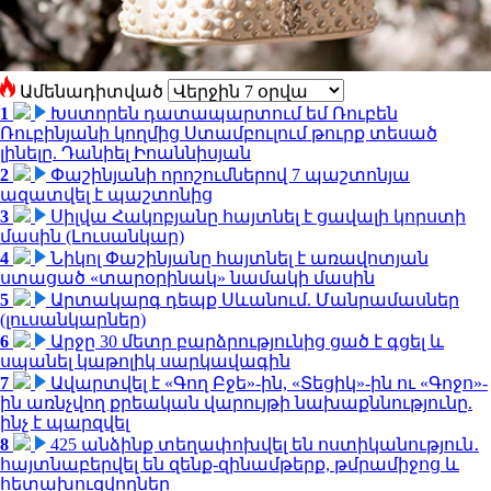
Ամենադիտված
1
Խստորեն դատապարտում եմ Ռուբեն
Ռուբինյանի կողմից Ստամբուլում թուրք տեսած
լինելը. Դանիել Իոաննիսյան
2
Փաշինյանի որոշումներով 7 պաշտոնյա
ազատվել է պաշտոնից
3
Սիլվա Հակոբյանը հայտնել է ցավալի կորստի
մասին (Լուսանկար)
4
Նիկոլ Փաշինյանը հայտնել է առավոտյան
ստացած «տարօրինակ» նամակի մասին
5
Արտակարգ դեպք Սևանում. Մանրամասներ
(լուսանկարներ)
6
Արջը 30 մետր բարձրությունից ցած է գցել և
սպանել կաթոլիկ սարկավագին
7
Ավարտվել է «Գող Բջե»-ին, «Տեցիկ»-ին ու «Գոջո»-
ին առնչվող քրեական վարույթի նախաքննությունը.
ինչ է պարզվել
8
425 անձինք տեղափոխվել են ոստիկանություն․
հայտնաբերվել են զենք-զինամթերք, թմրամիջոց և
հետախուզվողներ