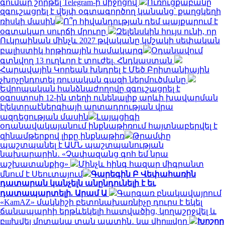
գումար շորթել Telegram-ի միջոցով
Ուռուցքաբանը
զգուշացրել է վեյփ օգտագործող կանանց՝ քաղցկեղի
ռիսկի մասին
Ո՞ր հիվանդության դեմ պայքարում է
օգտակար սուրճի մրուրը
Զելենսկին հույս ունի, որ
Ուկրաինան մինչև 2027 թվականը կմշակի սեփական
բալիստիկ հրթիռային համակարգ
Օդանավում
գտնվող 13 ուղևոր է տուժել. Հնդկաստան
Հարավային Կորեան խնդրել է Մեծ Բրիտանիային
չխոչընդոտել ռուսական գազի ներմուծմանը
Եվրոպական հանձնաժողովը զգուշացրել է
օգոստոսի 12-ին տեղի ունենալիք արևի խավարման
էլեկտրաէներգիայի արտադրության վրա
ազդեցության մասին
Լայպցիգի
օդանավակայանում ինքնաթիռում հայտնաբերվել է
զինամթերքով լիքը ինքնաթիռ
Թրամփը
պաշտպանել է ԱՄՆ պաշտպանության
նախարարին․ «Չափազանց գոհ եմ նրա
աշխատանքից»
Մինչև հինգ հազար միգրանտ
մնում է Սեուտայում
Գարեգին Բ Վեփահառին
դատարան կանչելն անընդունելի է եւ
դատապարտելի. Արամ Ա
Գարգառ բնակավայրում
«KamAZ» մակնիշի բետոնախառնիչը դուրս է եկել
ճանապարհի երթևեկելի հատվածից, կողաշրջվել և
բшխվել մոտակա տան պատին․ կա վիրшվոր
Խոշոր