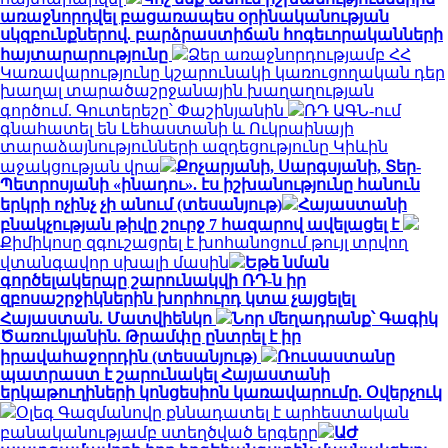
առաջնորդվել բացառապես օրինականության
սկզբունքներով. բարձրաստիճան հոգեւորականների
հայտարարությունը
Ձեր առաջնորդությամբ ՀՀ
Կառավարությունը կշարունակի կառուցողական դեր
խաղալ տարածաշրջանային խաղաղության
գործում. Գուտերեշը՝ Փաշինյանին
ՌԴ ԱԳՆ-ում
գնահատել են Լեհաստանի և Ուկրաինայի
տարաձայնությունների ազդեցությունը Կիևին
աջակցության վրա
Քոչարյանի, Սարգսյանի, Տեր-
Պետրոսյանի «ինադու». էս իշխանությունը հանուն
երկրի ոչինչ չի անում (տեսանյութ)
Հայաստանի
բնակչության թիվը շուրջ 7 հազարով ավելացել է
Քիմիկոսը զգուշացրել է խոհանոցում թույլ տրվող
վտանգավոր սխալի մասին
Եթե նման
գործելակերպը շարունակվի ՌԴ-ն իր
զբոսաշրջիկներին խորհուրդ կտա չայցելել
Հայաստան. Մատվիենկո
Նոր մեղադրանք՝ Գագիկ
Ծառուկյանին. Թրամփը ընտրել է իր
իրավահաջորդին (տեսանյութ)
Ռուսաստանը
պատրաստ է շարունակել Հայաստանի
երկաթուղիների կոնցեսիոն կառավարումը. Օվերչուկ
Օլեգ Գազմանովը քննադատել է արհեստական
բանականությամբ ստեղծված երգերը
ԱԺ