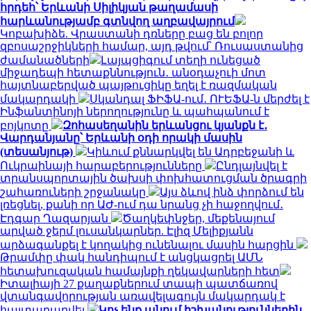
հրդեհ՝ Երևանի Սիլիկյան թաղամասի
հարևանությամբ գտնվող աղբավայրում
Կոբախիձե. Վրաստանի դռները բաց են բոլոր
զբոսաշրջիկների համար, այդ թվում՝ Ռուսաստանից
ժամանածների
Լայպցիգում տեղի ունեցած
միջադեպի հետաքննություն․ անօդաչուի մոտ
հայտնաբերված պայթուցիկը եղել է ռազմական
մակարդակի
Սկանդալ ՖԻՖԱ-ում․ ՈՒԵՖԱ-ն մերժել է
Ինֆանտինոյի ներողությունը և պահպանում է
բոյկոտը
Զոհասեղանին երևանցու կյանքն է․
Վարդանյանը՝ Երևանի օդի որակի մասին
(տեսանյութ)
Կիևում քննարկվել են Ադրբեջանի և
Ուկրաինայի հարաբերությունները
Ընդլայնվել է
տրանսպորտային ծախսի փոխհատուցման ծրագրի
շահառուների շրջանակը
Այս ձևով ինձ փորձում են
լռեցնել, քանի որ ԱԺ-ում դա նրանց չի հաջողվում․
Էդգար Ղազարյան
Ծաղկեփնջեր, մեքենայում
արված ջերմ լուսանկարներ. Էլիզ Մելիքյանն
արձագանքել է կողակից ունենալու մասին հարցին
Թրամփը փակ հանդիպում է անցկացրել ԱՄՆ
հետախուզական համայնքի ղեկավարների հետ
Իտալիայի 27 քաղաքներում տապի պատճառով
վտանգավորության առավելագույն մակարդակ է
հայտարարվել
Կոչ ենք անում իշխանություններին