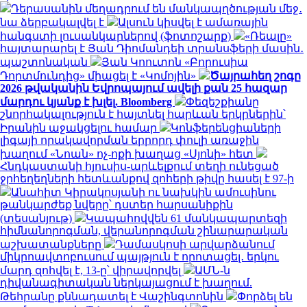
Դերասանին մեղադրում են մանկապղծության մեջ․
նա ձերբակալվել է
Ալսուն կիսվել է ամառային
հանգստի լուսանկարներով (ֆոտոշարք)
«Ռեալը»
հայտարարել է Յան Դիոմանդեի տրանսֆերի մասին․
պաշտոնական
Յան Կոուտոն «Բորուսիա
Դորտմունդից» միացել է «Կոմոյին»
Ծայրահեղ շոգը
2026 թվականին Եվրոպայում ավելի քան 25 հազար
մարդու կյանք է խլել. Bloomberg
Փեզեշքիանը
շնորհակալություն է հայտնել հարևան երկրներին՝
Իրանին աջակցելու համար
Կոնֆերենցիաների
լիգայի որակավորման երրորդ փուլի առաջին
խաղում «Նոան» ոչ-ոքի խաղաց «Սյոնի» հետ
Հնդկաստանի հյուսիս-արևելքում տեղի ունեցած
ջրհեղեղների հետևանքով զոհերի թիվը հասել է 97-ի
Անահիտ Կիրակոսյանի ու նախկին ամուսինու
թանկարժեք նվերը՝ դստեր հարսանիքին
(տեսանյութ)
Կապահովվեն 61 մանկապարտեզի
հիմնանորոգման, վերանորոգման շինարարական
աշխատանքները
Դամասկոսի արվարձանում
միկրոավտոբուսում պայթյուն է որոտացել․ երկու
մարդ զոհվել է, 13-ը՝ վիրավորվել
ԱՄՆ-ն
դիվանագիտական ներկայացում է խաղում.
Թեհրանը քննադատել է Վաշինգտոնին
Փորձել են