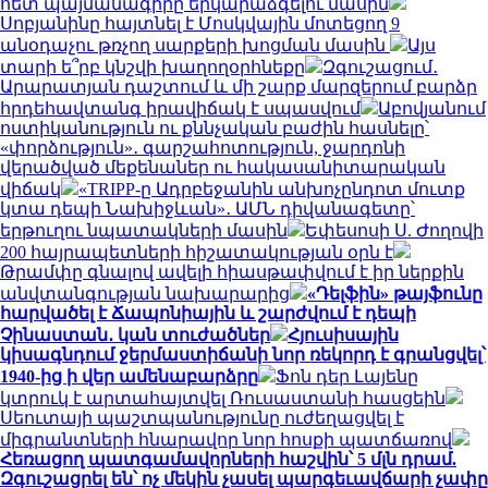
հետ պայմանագիրը երկարաձգելու մասին
Սոբյանինը հայտնել է Մոսկվային մոտեցող 9
անօդաչու թռչող սարքերի խոցման մասին
Այս
տարի ե՞րբ կնշվի խաղողօրհնեքը
Զգուշացում․
Արարատյան դաշտում և մի շարք մարզերում բարձր
հրդեհավտանգ իրավիճակ է սպասվում
Աբովյանում
ոստիկանություն ու քննչական բաժին հասնելը՝
«փորձություն»․ գարշահոտություն, ջարդոնի
վերածված մեքենաներ ու հակասանիտարական
վիճակ
«TRIPP-ը Ադրբեջանին անխոչընդոտ մուտք
կտա դեպի Նախիջևան»․ ԱՄՆ դիվանագետը՝
երթուղու նպատակների մասին
Եփեսոսի Ս. Ժողովի
200 հայրապետների հիշատակության օրն է
Թրամփը գնալով ավելի հիասթափվում է իր ներքին
անվտանգության նախարարից
«Դելֆին» թայֆունը
հարվածել է Ճապոնիային և շարժվում է դեպի
Չինաստան․ կան տուժածներ
Հյուսիսային
կիսագնդում ջերմաստիճանի նոր ռեկորդ է գրանցվել՝
1940-ից ի վեր ամենաբարձրը
Ֆոն դեր Լայենը
կտրուկ է արտահայտվել Ռուսաստանի հասցեին
Սեուտայի ​​պաշտպանությունը ուժեղացվել է
միգրանտների հնարավոր նոր հոսքի պատճառով
Հեռացող պատգամավորների հաշվին՝ 5 մլն դրամ.
Զգուշացրել են՝ ոչ մեկին չասել պարգեւավճարի չափը