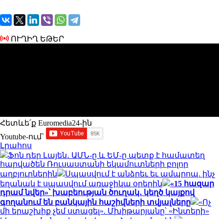
ՈՒՂԻՂ ԵԹԵՐ
Հետևե՛ք Euromedia24-ին
Youtube-ում`
Լրահոս
Ֆոն դեր Լայեն․ ԱՄՆ-ը և ԵՄ-ը պետք է համատեղ
հարվածեն Ռուսաստանի եկամուտների բոլոր
աղբյուրներին
Սպասվում է անձրեւ եւ ամպրոպ. ինչ
եղանակ է սպասվում առաջիկա օրերին
«15 հազար
դրամ նվեր»՝ խաբեության ծուղակ․ կեղծ կայքով
գողանում են բանկային հաշիվների տվյալները
«Ոչ
մի երաշխիք չեմ ստացել». Մխիթարյանը՝ «Ինտերի»