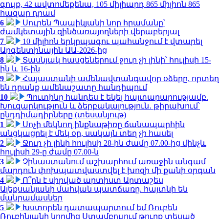
գույք, 42 ավտոմեքենա, 105 միլիարդ 865 միլիոն 865
հազար դրամ
6
Սուրեն Պապիկյանի նոր հրամանը՝
ժամկետային զինծառայողների վերաբերյալ
7
10 միլիոն երկրպագու պահանջում է վտարել
Արգենտինային ԱԱ-2026-ից
8
Տասնյակ հասցեներում ջուր չի լինի՝ հուլիսի 15-
ին և 16-ին
9
Հայաստանի ամենավտանգավոր օձերը. որտեղ
են դրանք ամենաշատը հանդիպում
10
Պուտինը հանդես է եկել հայտարարությամբ.
Խուզարկություն և ձերբակալություն․ թիրախում՝
ընդդիմադիրները (տեսանյութ)
1
Սոչի մեկնող ինքնաթիռը ճանապարհին
անցկացրել է մեկ օր, սակայն տեղ չի հասել
2
Ջուր չի լինի հուլիսի 28-ին ժամը 07.00-ից մինչև
հուլիսի 29-ը ժամը 07.00-ն
3
Չինաստանում աշխարհում առաջին անգամ
մարդուն փոխպատվաստվել է խոզի մի քանի օրգան
4
Ո՞րն է սիրված արտիստ Արտաշես
Ալեքսանյանի մահվան պատճառը. հայտնի են
մանրամասներ
5
Խստորեն դատապարտում եմ Ռուբեն
Ռուբինյանի կողմից Ստամբուլում թուրք տեսած