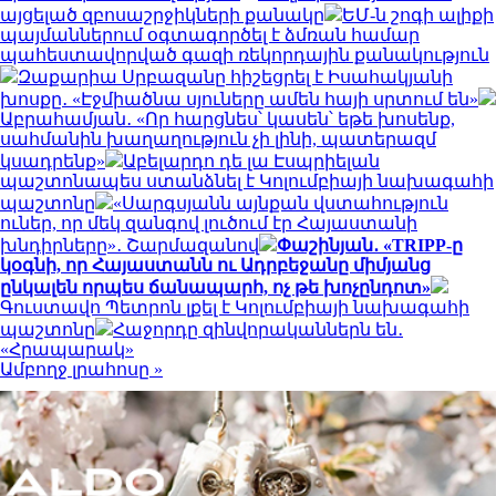
այցելած զբոսաշրջիկների քանակը
ԵՄ-ն շոգի ալիքի
պայմաններում օգտագործել է ձմռան համար
պահեստավորված գազի ռեկորդային քանակություն
Զաքարիա Սրբազանը հիշեցրել է Իսահակյանի
խոսքը․ «Էջմիածնա սյուները ամեն հայի սրտում են»
Աբրահամյան․ «Որ հարցնես՝ կասեն՝ եթե խոսենք,
սահմանին խաղաղություն չի լինի, պատերազմ
կսադրենք»
Աբելարդո դե լա Էսպրիելան
պաշտոնապես ստանձնել է Կոլումբիայի նախագահի
պաշտոնը
«Սարգսյանն այնքան վստահություն
ուներ, որ մեկ զանգով լուծում էր Հայաստանի
խնդիրները»․ Շարմազանով
Փաշինյան․ «TRIPP-ը
կօգնի, որ Հայաստանն ու Ադրբեջանը միմյանց
ընկալեն որպես ճանապարհ, ոչ թե խոչընդոտ»
Գուստավո Պետրոն լքել է Կոլումբիայի նախագահի
պաշտոնը
Հաջորդը զինվորականներն են․
«Հրապարակ»
Ամբողջ լրահոսը »