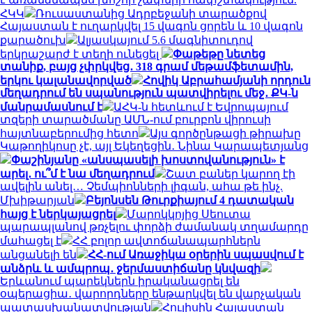
ՀԿԿ
Ռուսաստանից Ադրբեջանի տարածքով
Հայաստան է ուղարկվել 15 վագոն ցորեն և 10 վագոն
քարածուխ
Ալյասկայում 5.6 մագնիտուդով
երկրաշարժ է տեղի ունեցել
Փաթեթը նետեց
տանիք, բայց չփրկվեց․ 318 գրամ մեթամֆետամին,
երկու կալանավորված
Հովիկ Աբրահամյանի որդուն
մեղադրում են սպանություն պատվիրելու մեջ․ ՔԿ-ն
մանրամասնում է
ԱՀԿ-ն հետևում է Եվրոպայում
տզերի տարածմանը ԱՄՆ-ում բուրբոն վիրուսի
հայտնաբերումից հետո
Այս գործընթացի թիրախը
Կաթողիկոսը չէ, այլ Եկեղեցին․ Նինա Կարապետյանց
Փաշինյանը «անսպասելի խոստովանություն» է
արել․ ու՞մ է նա մեղադրում
Շատ բաներ կարող էի
ավելին անել… Չեմպիոնների լիգան, ահա թե ինչ.
Մխիթարյան
Բեյոնսեն Թուրքիայում 4 դատական
հայց է ներկայացրել
Մարոկկոյից Սեուտա
պարապլանով թռչելու փորձի ժամանակ տղամարդը
մահացել է
ՀՀ բոլոր ավտոճանապարհներն
անցանելի են
ՀՀ-ում Առաջիկա օրերին սպասվում է
անձրև և ամպրոպ․ ջերմաստիճանը կնվազի
Երևանում պարեկներն իրականացրել են
օպերացիա․ վարորդները ենթարկվել են վարչական
պատասխանատվության
Հուլիսին Հայաստան