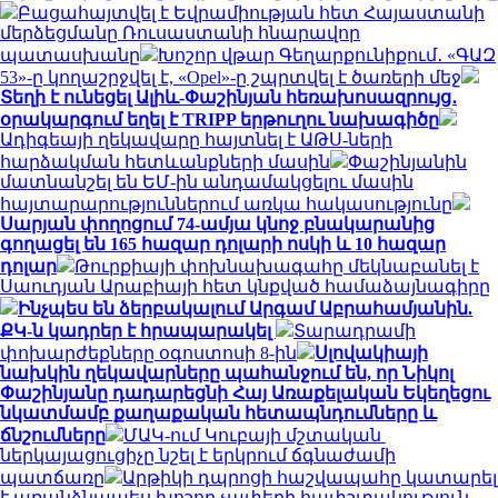
Բացահայտվել է Եվրամիության հետ Հայաստանի
մերձեցմանը Ռուսաստանի հնարավոր
պատասխանը
Խոշոր վթար Գեղարքունիքում․ «ԳԱԶ
53»-ը կողաշրջվել է, «Opel»-ը շպրտվել է ծառերի մեջ
Տեղի է ունեցել Ալիև-Փաշինյան հեռախոսազրույց․
օրակարգում եղել է TRIPP երթուղու նախագիծը
Ադիգեայի ղեկավարը հայտնել է ԱԹՍ-ների
հարձակման հետևանքների մասին
Փաշինյանին
մատնանշել են ԵՄ-ին անդամակցելու մասին
հայտարարություններում առկա հակասությունը
Սարյան փողոցում 74-ամյա կնոջ բնակարանից
գողացել են 165 հազար դոլարի ոսկի և 10 հազար
դոլար
Թուրքիայի փոխնախագահը մեկնաբանել է
Սաուդյան Արաբիայի հետ կնքված համաձայնագիրը
Ինչպես են ձերբակալում Արգամ Աբրահամյանին.
ՔԿ-ն կադրեր է հրապարակել
Տարադրամի
փոխարժեքները օգոստոսի 8-ին
Սլովակիայի
նախկին ղեկավարները պահանջում են, որ Նիկոլ
Փաշինյանը դադարեցնի Հայ Առաքելական Եկեղեցու
նկատմամբ քաղաքական հետապնդումները և
ճնշումները
ՄԱԿ-ում Կուբայի մշտական ​​
ներկայացուցիչը նշել է երկրում ճգնաժամի
պատճառը
Արթիկի դպրոցի հաշվապահը կատարել
է առանձնապես խոշոր չափերի հափշտակություն.