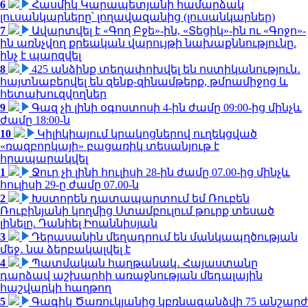
6
Հասմիկ Կարապետյանի համարձակ
լուսանկարները՝ լողավազանից (լուսանկարներ)
7
Ավարտվել է «Գող Բջե»-ին, «Տեցիկ»-ին ու «Գոջո»-
ին առնչվող քրեական վարույթի նախաքննությունը.
ինչ է պարզվել
8
425 անձինք տեղափոխվել են ոստիկանություն․
հայտնաբերվել են զենք-զինամթերք, թմրամիջոց և
հետախուզվողներ
9
Գազ չի լինի օգոստոսի 4-ին ժամը 09:00-ից մինչև
ժամը 18:00-ն
10
Կիլիկիայում կրակոցներով ուղեկցված
«ռազբորկայի» բացառիկ տեսանյութ է
հրապարակվել
1
Ջուր չի լինի հուլիսի 28-ին ժամը 07.00-ից մինչև
հուլիսի 29-ը ժամը 07.00-ն
2
Խստորեն դատապարտում եմ Ռուբեն
Ռուբինյանի կողմից Ստամբուլում թուրք տեսած
լինելը. Դանիել Իոաննիսյան
3
Դերասանին մեղադրում են մանկապղծության
մեջ․ նա ձերբակալվել է
4
Պատմական հաղթանակ․ Հայաստանը
դարձավ աշխարհի առաջնության մեդալային
հաշվարկի հաղթող
5
Գագիկ Ծառուկյանից կբռնագանձվի 75 անշարժ