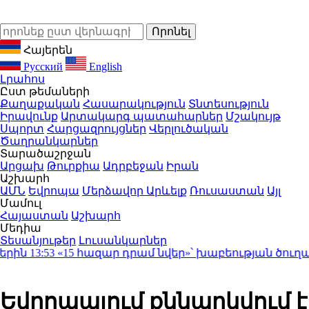
Հայերեն
Русский
English
Լրահոս
Ըստ թեմաների
Քաղաքական
Հասարակություն
Տնտեսություն
Իրավունք
Արտակարգ պատահարներ
Մշակույթ
Սպորտ
Հարցազրույցներ
Վերլուծական
Ծաղրանկարներ
Տարածաշրջան
Արցախ
Թուրքիա
Ադրբեջան
Իրան
Աշխարհ
ԱՄՆ
Եվրոպա
Մերձավոր Արևելք
Ռուսաստան
Այլ
Մամուլ
Հայաստան
Աշխարհ
Մեդիա
Տեսանյութեր
Լուսանկարներ
ին
13:53
«15 հազար դրամ նվեր»՝ խաբեության ծուղակ․ 
Եվրոպայում քննարկվում է