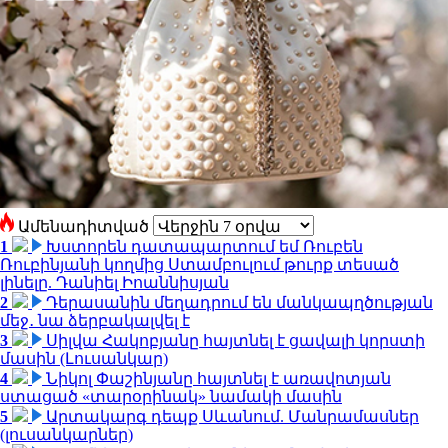
Ամենադիտված
1
Խստորեն դատապարտում եմ Ռուբեն
Ռուբինյանի կողմից Ստամբուլում թուրք տեսած
լինելը. Դանիել Իոաննիսյան
2
Դերասանին մեղադրում են մանկապղծության
մեջ․ նա ձերբակալվել է
3
Սիլվա Հակոբյանը հայտնել է ցավալի կորստի
մասին (Լուսանկար)
4
Նիկոլ Փաշինյանը հայտնել է առավոտյան
ստացած «տարօրինակ» նամակի մասին
5
Արտակարգ դեպք Սևանում. Մանրամասներ
(լուսանկարներ)