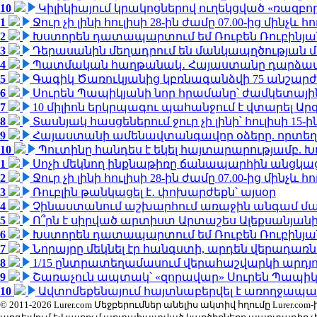
10
Կիլիկիայում կրակոցներով ուղեկցված «ռազբ
1
Ջուր չի լինի հուլիսի 28-ին ժամը 07.00-ից մինչև հո
2
Խստորեն դատապարտում եմ Ռուբեն Ռուբինյանի
3
Դերասանին մեղադրում են մանկապղծության մե
4
Պատմական հաղթանակ․ Հայաստանը դարձավ 
5
Գագիկ Ծառուկյանից կբռնագանձվի 75 անշարժ գո
6
Սուրեն Պապիկյանի նոր հրամանը՝ ժամկետային
7
10 միլիոն երկրպագու պահանջում է վտարել Արգ
8
Տասնյակ հասցեներում ջուր չի լինի՝ հուլիսի 15-ին
9
Հայաստանի ամենավտանգավոր օձերը. որտեղ
10
Պուտինը հանդես է եկել հայտարարությամբ. Խո
1
Սոչի մեկնող ինքնաթիռը ճանապարհին անցկացրե
2
Ջուր չի լինի հուլիսի 28-ին ժամը 07.00-ից մինչև հո
3
Ռուբլին թանկացել է․ փոխարժեքն՝ այսօր
4
Չինաստանում աշխարհում առաջին անգամ մա
5
Ո՞րն է սիրված արտիստ Արտաշես Ալեքսանյա
6
Խստորեն դատապարտում եմ Ռուբեն Ռուբինյանի
7
Նորայրը մեկնել էր հանգստի, արդեն վերադառն
8
1/15 ընտրատեղամասում վերահաշվարկի արդյուն
9
Շառաչուն ապտակ՝ «զորավար» Սուրեն Պապի
10
Ավտոմեքենայում հայտնաբերվել է առողջապա
© 2011-2026 Lurer.com Մեջբերումներ անելիս ակտիվ հղումը Lure