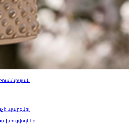
 Իոաննիսյան
նչ է պարզվել
ետախուզվողներ