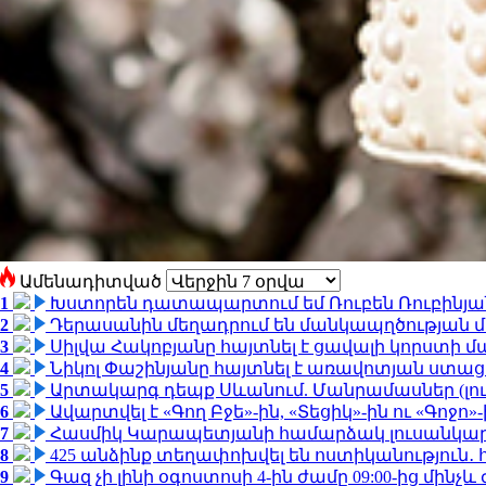
Ամենադիտված
1
Խստորեն դատապարտում եմ Ռուբեն Ռուբինյանի
2
Դերասանին մեղադրում են մանկապղծության մե
3
Սիլվա Հակոբյանը հայտնել է ցավալի կորստի մ
4
Նիկոլ Փաշինյանը հայտնել է առավոտյան ստ
5
Արտակարգ դեպք Սևանում. Մանրամասներ (լո
6
Ավարտվել է «Գող Բջե»-ին, «Տեցիկ»-ին ու «Գոջ
7
Հասմիկ Կարապետյանի համարձակ լուսանկարն
8
425 անձինք տեղափոխվել են ոստիկանություն․
9
Գազ չի լինի օգոստոսի 4-ին ժամը 09:00-ից մինչև 