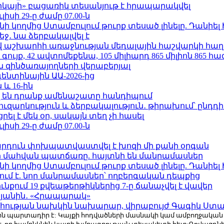
որկայի» բացառիկ տեսանյութ է հրապարակվել
ւլիսի 29-ը ժամը 07.00-ն
 կողմից Ստամբուլում թուրք տեսած լինելը. Դանիել
ջ․ նա ձերբակալվել է
աշխարհի առաջնության մեդալային հաշվարկի հաղ
ւյք, 42 ավտոմեքենա, 105 միլիարդ 865 միլիոն 865 հ
 զինծառայողների վերաբերյալ
ենտինային ԱԱ-2026-ից
 և 16-ին
 են դրանք ամենաշատը հանդիպում
ւզարկություն և ձերբակալություն․ թիրախում՝ ընդդ
լ է մեկ օր, սակայն տեղ չի հասել
ւլիսի 29-ը ժամը 07.00-ն
րդուն փոխպատվաստվել է խոզի մի քանի օրգան
նի մահվան պատճառը. հայտնի են մանրամասներ
 կողմից Ստամբուլում թուրք տեսած լինելը. Դանիել
ում է. նոր մանրամասներ՝ ողբերգական դեպքից
քում 19 քվեաթերթիկներից 7-ը ճանաչվել է վավեր
կյանին․ «Հրապարակ»
հության նախկին նախարար, վիրաբույժ Գագիկ Ստամ
r.com-ին պարտադիր է: Կայքի հոդվածների մասնակի կամ ամբողջակա