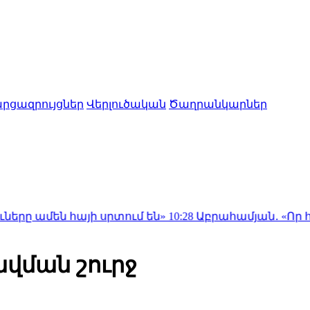
րցազրույցներ
Վերլուծական
Ծաղրանկարներ
 հայի սրտում են»
10:28
Աբրահամյան․ «Որ հարցնես՝ կ
ավման շուրջ