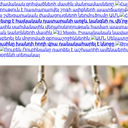
ն ժամանակ զոհվածների մասին մանրամասները
Հայ
րություն է հայտարարվել շոգի ալիքների պատճառով
 շվեյցարական ժամացույցների ներմուծումը ԱՄՆ
Հ
ետք է հայկական դատարանի առջև կանգնի ու վե՛ր
ալիային սահմանային վերահսկողության համար պատ
ան կանոնների մասին
El Mundo. Իսպանական նավա
երել են մոլորված զբոսաշրջիկներին
ԱՄՆ Սենատը 
ուսինը խանդի հողի վրա դանակահարել է կնոջը
Թր
Ռուբեն Ռուբինյանը դարձել է աշխարհի ամենա
նօրենի տեղակալ