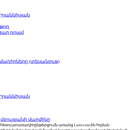
 Իոաննիսյան
թող
ազար դրամ
իմադիրները (տեսանյութ)
 Իոաննիսյան
բուլցյանի մարմինը
ն հեռուստառադիոընթերցումն առանց Lurer.com-ին հղման