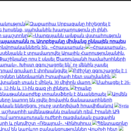
ակություն
Զաքարիա Սրբազանը հիշեցրել է
ե խոսենք, սահմանին խաղաղություն չի լինի,
հի պաշտոնը
«Սարգսյանն այնքան վստահություն
ր Հայաստանն ու Ադրբեջանը միմյանց ընկալեն որպես
ինվորականներն են․ «Հրապարակ»
«Հրապարակ».
սենյակն է տրամադրվել Արայիկ Հարությունյանին.
Փաշինյանը որս է սկսել Ծառուկյանի համախոհների
րակ». Խիստ զգուշացրել են՝ ոչ մեկին չասել
դրամ գումար է փոխանցվել
Բժիշկը զգուշացրել է 1
ցներ կձեռնարկի Իտալիայի հետ սահմանին
վտանգի տակ է մինչև 30 միլիոն մարդ
Մահացել է 26-
2-ին և 13-ին գազ չի լինելու
Իրանը
մենաթանկարժեք տրանսֆերն է ձևակերպել
Արմեն
րը կարող են լցվել ծովային ճանապարհների
կան եկեղեցու շուրջ ստեղծված իրավիճակով
Syria
երը աշխարհի ամենաթանկ բանակի դեմ. Իրանի ԱԳ
նում պրոսաուդյան ուժերի ռազմական բազային
արի և ընդմիշտ «Ռեալում»․ Վինիսիուս
Պենտագոնը
ում են կարևոր բանակցություններ Վուչիչի հետ