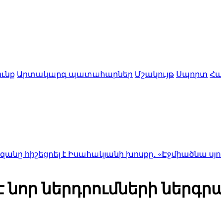
ւնք
Արտակարգ պատահարներ
Մշակույթ
Սպորտ
Հա
լ է Իսահակյանի խոսքը․ «Էջմիածնա սյուները ամեն
 նոր ներդրումների ներգր