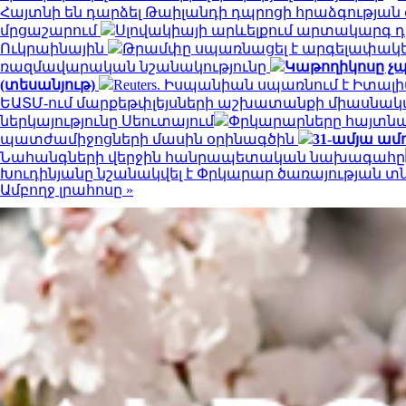
Հայտնի են դարձել Թաիլանդի դպրոցի հրաձգությա
մրցաշարում
Սլովակիայի արևելքում արտակարգ դ
Ուկրաինային
Թրամփը սպառնացել է արգելափակել
ռազմավարական նշանակությունը
Կաթողիկոսը չպ
(տեսանյութ)
Reuters. Իսպանիան սպառնում է Իտ
ԵԱՏՄ-ում մարքեթփլեյսների աշխատանքի միասնակ
ներկայությունը Սեուտայում
Փրկարարները հայտնաբ
պատժամիջոցների մասին օրինագծին
31-ամյա ամ
Նահանգների վերջին հանրապետական ​​նախագահը
Խուդինյանը նշանակվել է Փրկարար ծառայության տ
Ամբողջ լրահոսը »