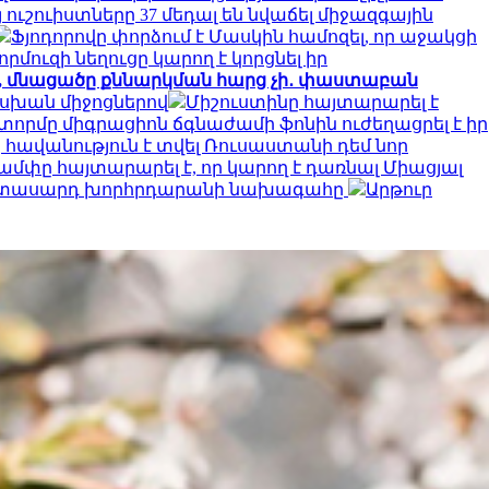
 ուշուիստները 37 մեդալ են նվաճել միջազգային
Ֆյոդորովը փորձում է Մասկին համոզել, որ աջակցի
որմուզի նեղուցը կարող է կորցնել իր
ջ, մնացածը քննարկման հարց չի․ փաստաբան
ասխան միջոցներով
Միշուստինը հայտարարել է
տորմը միգրացիոն ճգնաժամի ֆոնին ուժեղացրել է իր
հավանություն է տվել Ռուսաստանի դեմ նոր
ամփը հայտարարել է, որ կարող է դառնալ Միացյալ
երիտասարդ խորհրդարանի նախագահը
Արթուր