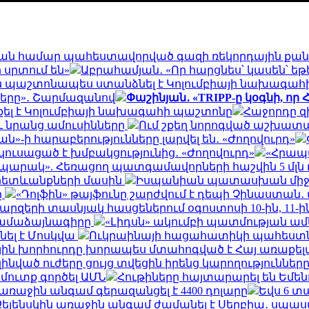
ձմռան համար պահեստավորված գազի ռեկորդային քան
 սրտում են»
Աբրահամյան․ «Որ հարցնես՝ կասեն՝ եթ
ան պաշտոնապես ստանձնել է Կոլումբիայի նախագա
րները»․ Շարմազանով
Փաշինյան․ «TRIPP-ը կօգնի, ո
քել է Կոլումբիայի նախագահի պաշտոնը
Հաջորդը զ
ւ նրանց ամուսինները
Ում շքեղ նորոգված աշխատա
»-ի հարաբերությունները լարվել են․ «Ժողովուրդ»
ուսացած է խմբակցությունից․ «Ժողովուրդ»
«Հրապա
պարակ». Հեռացող պատգամավորների հաշվին 5 մլն 
ւ հետևանքների մասին
Իսպանիան պատասխան միջո
ը
«Դոլֆին» թայֆունը շարժվում է դեպի Չինաստան․ 
րզերի տասնյակ հասցեներում օգոստոսի 10-ին, 11-ին, 1
համաձայնագիրը
«Լիդսն» ակումբի պատմության ա
ել է Մոսկվա
Ուկրաինայի հացահատիկի պահեստնե
ին խորհուրդը խորապես մտահոգված է Հայ առաքելա
զինված ուժերը ցույց տվեցին իրենց կարողությունն
 մուտք գործել ԱՄՆ
Հութիները հայտարարել են Եմե
եր առաջին անգամ գերազանցել է 4400 դոլարը
Եվս 6 տ
Զելենսկին առաջին անգամ ժամանել է Սերբիա․ սպասվ