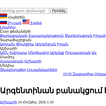
Հայերեն
Русский
English
Լրահոս
Ըստ թեմաների
Քաղաքական
Հասարակություն
Տնտեսություն
Իրավո
Տարածաշրջան
Արցախ
Թուրքիա
Ադրբեջան
Իրան
Աշխարհ
ԱՄՆ
Եվրոպա
Մերձավոր Արևելք
Ռուսաստան
Այլ
Մամուլ
Հայաստան
Աշխարհ
Մեդիա
Տեսանյութեր
Լուսանկարներ
10:39
Զաքարիա Սրբազանը հիշեցրե
Արգենտինան բանակցում է
Աշխարհ
16 Հունիս, 2026 1:10