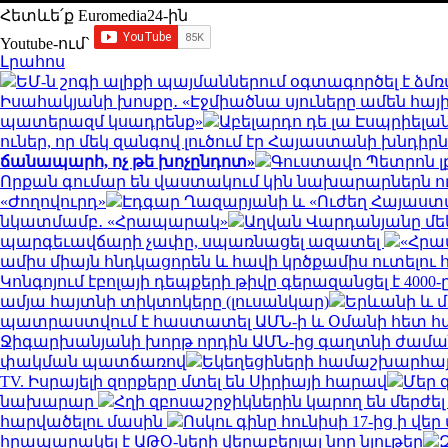
Հետևե՛ք Euromedia24-ին
Youtube-ում`
Լրահոս
ԵՄ-ն շոգի ալիքի պայմաններում օգտագործել է 
Իսահակյանի խոսքը․ «Էջմիածնա սյուները ամեն հայի
պատերազմ կսադրենք»
Աբելարդո դե լա Էսպրիել
ուներ, որ մեկ զանգով լուծում էր Հայաստանի խնդի
ճանապարհ, ոչ թե խոչընդոտ»
Գուստավո Պետրոն լ
Որքան գումար են վաստակում կին նախարարներն ո
«Ժողովուրդ»
Էդգար Ղազարյանի և «Ուժեղ Հայաստան
նկատմամբ․ «Հրապարակ»
Աղվան Վարդանյանը մեկ
պարգեւավճարի չափը, սպառնացել ազատել
«Հրա
ամիս միայն հնդկացորեն և հավի կրծքամիս ուտելո
Կոնգոյում էբոլայի դեպքերի թիվը գերազանցել է 4000-
ամյա հայտնի տիկտոկերը (լուսանկար)
Երևանի և մա
պատրաստվում է հաստատել ԱՄՆ-ի և Օմանի հետ 
Ջիգարխանյանի խորթ որդին ԱՄՆ-ից գաղտնի ժաման
փակման պատճառով
Եկեղեցիների համաշխարհայ
TV. Իսրայելի զորքերը մտել են Սիրիայի հարավ
Մեր 
նախարար
Հղի զբոսաշրջիկներին կարող են մերժել
հարվածելու մասին
Ոսկու գինը հունիսի 17-ից ի վ
հրապարակել է ԱԹՕ-ների վերաբերյալ նոր նյութեր