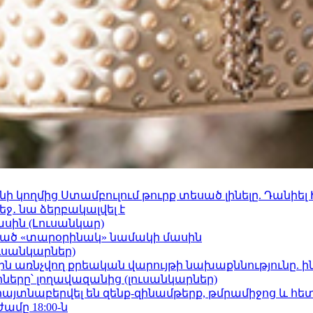
 կողմից Ստամբուլում թուրք տեսած լինելը. Դանիել
ջ․ նա ձերբակալվել է
ասին (Լուսանկար)
ացած «տարօրինակ» նամակի մասին
ւսանկարներ)
ո»-ին առնչվող քրեական վարույթի նախաքննությունը. ի
երը՝ լողավազանից (լուսանկարներ)
 հայտնաբերվել են զենք-զինամթերք, թմրամիջոց և հ
ժամը 18:00-ն