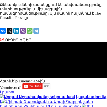
Քննարկումների առանցքում են անվտանգությունը,
տնտեսությունը և միջազգային
համագործակցությունը։ Այս մասին հայտնում է The
Canadian Press-ը։
ՈՒՂԻՂ ԵԹԵՐ
Հետևե՛ք Euromedia24-ին
Youtube-ում`
Լրահոս
Արգամ Աբրահամյանը երկու ամսով կալանավորվել
է
Միհրան Ծառուկյանի և Արփի Գաբրիելյանի
հանգիստը՝ Շանհայում (Լուսանկարներ)
Չեմ