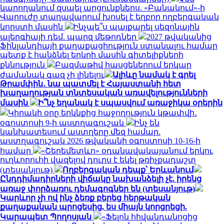
կարողանում զսպել արցունքներս. «Բանակում»-ի
Վարուժը տաղավարում խոսել է եղբոր ողբերգական
կորստի մասին
Ինչպե՞ս պայքարել սեզոնային
ալերգիայի դեմ. պարզ մեթոդներ
2027 թվականից
Ֆինլանդիայի քաղաքացիություն ստանալու համար
պետք է հանձնել երկրի մասին գիտելիքների
քննություն
Բազմաթիվ հասցեներում երկար
ժամանակ գազ չի լինելու
Ալիևը նամակ է գրել
Թրամփին․ նա պատմել է Հայաստանի հետ
խաղաղության տնտեսական առավելությունների
մասին
Ի՞նչ եղանակ է սպասվում առաջիկա օրերին
Կիրակի օրը երկնքից հաջողություն կթափվի․
օգոստոսի 9-ի աստղագուշակ
Ինչ են
կանխատեսում աստղերը մեզ համար.
աստղագուշակ 2026 թվականի օգոստոսի 10-16-ի
համար
«Շերեմետևո» օդանավակայանում երկու
ուղևորուհի վազելով դուրս է եկել թռիչքադաշտ
(տեսանյութ)
Ողբերգական դեպք՝ Երևանում
Ընդդիմադիրների վիճակը նախանձելի չէ. իրենց
առաջ փորձառու դեմագոգներ են (տեսանյութ)
Կարևոր չի ով ինչ ձեռք բերեց հերթական
քաղաքական պրոցեսից, ես միայն կորցրեցի.
Կարապետ Պողոսյան
«Ֆելոն հիվանդանոցից