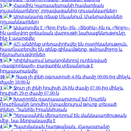
5
Հասմիկ Կարապետյանի համարձակ
լուսանկարները՝ լողավազանից (լուսանկարներ)
6
Արտակարգ դեպք Սևանում. Մանրամասներ
(լուսանկարներ)
7
Ավարտվել է «Գող Բջե»-ին, «Տեցիկ»-ին ու «Գոջո»-
ին առնչվող քրեական վարույթի նախաքննությունը.
ինչ է պարզվել
8
425 անձինք տեղափոխվել են ոստիկանություն․
հայտնաբերվել են զենք-զինամթերք, թմրամիջոց և
հետախուզվողներ
9
Կիլիկիայում կրակոցներով ուղեկցված
«ռազբորկայի» բացառիկ տեսանյութ է
հրապարակվել
10
Գազ չի լինի օգոստոսի 4-ին ժամը 09:00-ից մինչև
ժամը 18:00-ն
1
Ջուր չի լինի հուլիսի 28-ին ժամը 07.00-ից մինչև
հուլիսի 29-ը ժամը 07.00-ն
2
Խստորեն դատապարտում եմ Ռուբեն
Ռուբինյանի կողմից Ստամբուլում թուրք տեսած
լինելը. Դանիել Իոաննիսյան
3
Դերասանին մեղադրում են մանկապղծության
մեջ․ նա ձերբակալվել է
4
Պատմական հաղթանակ․ Հայաստանը