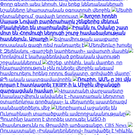
Փողը գետի պես կհոսի. Այս երեք կենդանակերպի
նշանները կհարստանան օգոստոսի վերջին
Մեսիի
ընտանիքում՝ ցավալի կորուստ
Խոշոր հրդեհ
Սայաթ Նովայի բարձրահարկ շենքերից մեկում.
Բնակիչներ են տարհանվել
Իրանն ու Օմանը շատ
մոտ են Հորմուզի նեղուցի շուրջ համաձայնության
հասնելուն․ Արաղչի
Եվրամիության պայքարը
ռուսական գազի դեմ դանդաղել է
Մեդվեդևը խոսել
է Զելենսկու «գարշելի կարիերայի» ավարտի մասին
Որոնվում է նախաձեռնված քրեական վարույթի
շրջանակներում
Հիշեք, տիկին․ կան մայրեր, որ
հնարավորություն չեն ունեցել վերջին անգամ
համբուրելու իրենց որդու ճակատը. զոհվածի մայրը՝
ՔՊ-ական պատգամավորին
Ռուբիո․ ԱՄՆ-ը 201 մլն
դոլար է հատկացրել TRIPP-ի և Միջին միջանցքի
զարգացման համար
Վրաստանի վարչապետը
Սաակաշվիլուն անվանել է «խայտառակ կեղտոտ
օտարերկրյա գործակալ» և մեղադրել պատերազմ
սանձազերծելու մեջ
Սերբիայում աջակցել են
Ուկրաինայի տարածքային ամբողջականությանը
Պուտինը կարող է փորձել ստուգել ՆԱՏՕ-ի
միասնությունն ու Թրամփի արձագանքը. CBS News
Ռուսաստանը «Իսկանդերներով» հարվածել է Կիևին․