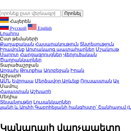
Հայերեն
Русский
English
Լրահոս
Ըստ թեմաների
Քաղաքական
Հասարակություն
Տնտեսություն
Իրավունք
Արտակարգ պատահարներ
Մշակույթ
Սպորտ
Հարցազրույցներ
Վերլուծական
Ծաղրանկարներ
Տարածաշրջան
Արցախ
Թուրքիա
Ադրբեջան
Իրան
Աշխարհ
ԱՄՆ
Եվրոպա
Մերձավոր Արևելք
Ռուսաստան
Այլ
Մամուլ
Հայաստան
Աշխարհ
Մեդիա
Տեսանյութեր
Լուսանկարներ
ի և Արփի Գաբրիելյանի հանգիստը՝ Շանհայում (Լու
Կանադայի վարչապետը