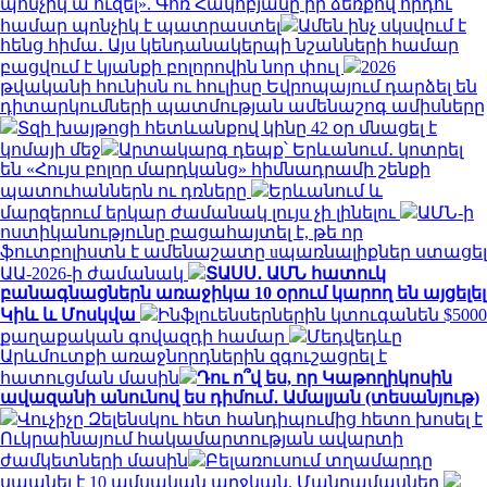
պոնչիկ ա ուզել». Գոռ Հակոբյանը իր ձեռքով որդու
համար պոնչիկ է պատրաստել
Ամեն ինչ սկսվում է
հենց հիմա․ Այս կենդանակերպի նշանների համար
բացվում է կյանքի բոլորովին նոր փուլ
2026
թվականի հունիսն ու հուլիսը Եվրոպայում դարձել են
դիտարկումների պատմության ամենաշոգ ամիսները
Տզի խայթոցի հետևանքով կինը 42 օր մնացել է
կոմայի մեջ
Արտակարգ դեպք՝ Երևանում․ կոտրել
են «Հույս բոլոր մարդկանց» հիմնադրամի շենքի
պատուհաններն ու դռները
Երևանում և
մարզերում երկար ժամանակ լույս չի լինելու
ԱՄՆ-ի
ոստիկանությունը բացահայտել է, թե որ
ֆուտբոլիստն է ամենաշատը uպառնալիքներ ստացել
ԱԱ-2026-ի ժամանակ
ՏԱՍՍ․ ԱՄՆ հատուկ
բանագնացներն առաջիկա 10 օրում կարող են այցելել
Կիև և Մոսկվա
Ինֆլուենսերներին կտուգանեն $5000
քաղաքական գովազդի համար
Մեդվեդևը
Արևմուտքի առաջնորդներին զգուշացրել է
հատուցման մասին
Դու ո՞վ ես, որ Կաթողիկոսին
ավազանի անունով ես դիմում․ Ամալյան (տեսանյութ)
Վուչիչը Զելենսկու հետ հանդիպումից հետո խոսել է
Ուկրաինայում հակամարտության ավարտի
ժամկետների մասին
Բելառուսում տղամարդը
սպանել է 10 ամսական աղջկան. Մանրամասներ