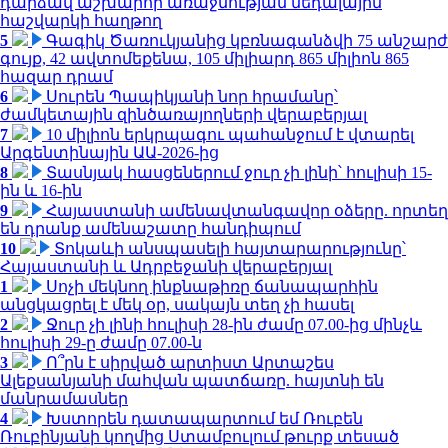
դարձավ աշխարհի առաջնության մեդալային
հաշվարկի հաղթող
5
Գագիկ Ծառուկյանից կբռնագանձվի 75 անշարժ
գույք, 42 ավտոմեքենա, 105 միլիարդ 865 միլիոն 865
հազար դրամ
6
Սուրեն Պապիկյանի նոր հրամանը՝
ժամկետային զինծառայողների վերաբերյալ
7
10 միլիոն երկրպագու պահանջում է վտարել
Արգենտինային ԱԱ-2026-ից
8
Տասնյակ հասցեներում ջուր չի լինի՝ հուլիսի 15-
ին և 16-ին
9
Հայաստանի ամենավտանգավոր օձերը. որտեղ
են դրանք ամենաշատը հանդիպում
10
Տոկաևի անսպասելի հայտարարությունը՝
Հայաստանի և Ադրբեջանի վերաբերյալ
1
Սոչի մեկնող ինքնաթիռը ճանապարհին
անցկացրել է մեկ օր, սակայն տեղ չի հասել
2
Ջուր չի լինի հուլիսի 28-ին ժամը 07.00-ից մինչև
հուլիսի 29-ը ժամը 07.00-ն
3
Ո՞րն է սիրված արտիստ Արտաշես
Ալեքսանյանի մահվան պատճառը. հայտնի են
մանրամասներ
4
Խստորեն դատապարտում եմ Ռուբեն
Ռուբինյանի կողմից Ստամբուլում թուրք տեսած