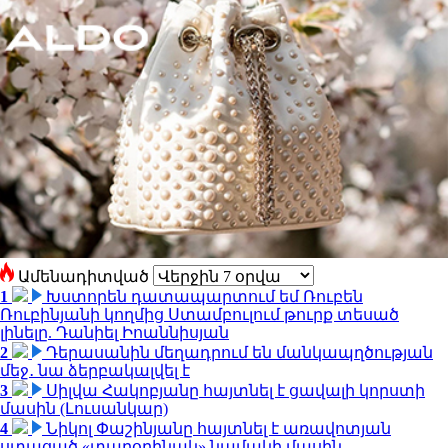
Ամենադիտված
1
Խստորեն դատապարտում եմ Ռուբեն
Ռուբինյանի կողմից Ստամբուլում թուրք տեսած
լինելը. Դանիել Իոաննիսյան
2
Դերասանին մեղադրում են մանկապղծության
մեջ․ նա ձերբակալվել է
3
Սիլվա Հակոբյանը հայտնել է ցավալի կորստի
մասին (Լուսանկար)
4
Նիկոլ Փաշինյանը հայտնել է առավոտյան
ստացած «տարօրինակ» նամակի մասին