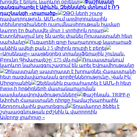
խոցվել է երկու կարևոր օբյեկտ
Փաշինյանը
զանգահարել է Ալիևին. Զելենսկին մտնում է ՌԴ
դաշնակցի «տարածք»
ՉԹՕ-ների շուրջ
դավադրություն․ ԱՄՆ-ում այլմոլորակային
տեխնոլոգիաների ուսումնասիրության համար
կարող էր ծախսվել մոտ 1 տրիլիոն դոլար
Էստոնիայում կոչ են արել փակել Ռուսաստանի հետ
սահմանը
Ուգալդեի գոլը խաղադրույք կատարած
անձին ավելի քան 2,5 միլիոն ռուբլի է բերել
«Արսենալը» պայթեցրեց տրանսֆերային շուկան․
Բրունո Գիմարայեշը՝ £75 մլն-ով
Ռուսաստանում
կարևոր նախազգուշացում են արել Եվրամիությանը
Չինաստանը պատրաստ է խորացնել Հայաստանի
հետ ռազմավարական գործընկերությունը․ Վան Ին՝
Միրզոյանին
Զելենսկին բացահայտել է ԱՄՆ-ի հետ
Patriot-ի հրթիռների մատակարարման
պայմանավորվածությունները
Փաշինյան․ TRIPP-ը
կփոխի Հայաստանի դիրքը համաշխարհային
ներդրումային քարտեզում
Տղամարդը ծեծել է
շտապօգնության բժշկին և վարորդին
Ամբողջ լրահոսը »