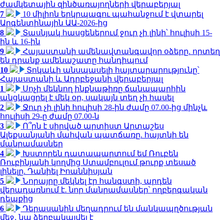
ժամկետային զինծառայողների վերաբերյալ
7
10 միլիոն երկրպագու պահանջում է վտարել
Արգենտինային ԱԱ-2026-ից
8
Տասնյակ հասցեներում ջուր չի լինի՝ հուլիսի 15-
ին և 16-ին
9
Հայաստանի ամենավտանգավոր օձերը. որտեղ
են դրանք ամենաշատը հանդիպում
10
Տոկաևի անսպասելի հայտարարությունը՝
Հայաստանի և Ադրբեջանի վերաբերյալ
1
Սոչի մեկնող ինքնաթիռը ճանապարհին
անցկացրել է մեկ օր, սակայն տեղ չի հասել
2
Ջուր չի լինի հուլիսի 28-ին ժամը 07.00-ից մինչև
հուլիսի 29-ը ժամը 07.00-ն
3
Ո՞րն է սիրված արտիստ Արտաշես
Ալեքսանյանի մահվան պատճառը. հայտնի են
մանրամասներ
4
Խստորեն դատապարտում եմ Ռուբեն
Ռուբինյանի կողմից Ստամբուլում թուրք տեսած
լինելը. Դանիել Իոաննիսյան
5
Նորայրը մեկնել էր հանգստի, արդեն
վերադառնում է. նոր մանրամասներ՝ ողբերգական
դեպքից
6
Դերասանին մեղադրում են մանկապղծության
մեջ․ նա ձերբակալվել է