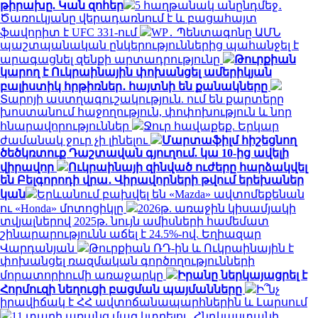
թիրախը. Կան զոհեր
5 հաղթանակ անընդմեջ․
Ծառուկյանը վերադառնում է և բացահայտ
ֆավորիտ է UFC 331-ում
WP․ Պենտագոնը ԱՄՆ
պաշտպանական ընկերություններից պահանջել է
արագացնել զենքի արտադրությունը
Թուրքիան
կարող է Ուկրաինային փոխանցել ամերիկյան
բալիստիկ հրթիռներ․ հայտնի են քանակները
Տարոյի աստղագուշակություն. ում են քարտերը
խոստանում հաջողություն, փոփոխություն և նոր
հնարավորություններ
Ջուր հավաքեք. Երկար
ժամանակ ջուր չի լինելու
Մարտաֆիլմ հիշեցնող
ծեծկռտուք Դաշտավան գյուղում. կա 10-ից ավելի
վիրավոր
Ուկրաինայի զինված ուժերը հարձակվել
են Բելգորոդի վրա․ Վիրավորների թվում երեխաներ
կան
Երևանում բախվել են «Mazda» ավտոմեքենան
ու «Honda» մոտոցիկլը
2026թ. առաջին կիսամյակի
տվյալներով 2025թ. նույն ամիսների համեմատ
շինարարությունն աճել է 24.5%-ով. Եղիազար
Վարդանյան
Թուրքիան ՌԴ-ին և Ուկրաինային է
փոխանցել ռազմական գործողությունների
մորատորիումի առաջարկը
Իրանը ներկայացրել է
Հորմուզի նեղուցի բացման պայմանները
Ի՞նչ
իրավիճակ է ՀՀ ավտոճանապարհներին և Լարսում
11 տարի առանց մազ կտրելու. Հնդկաստանի