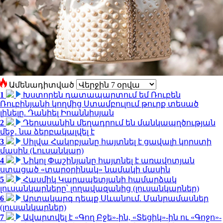
Ամենադիտված
1
Խստորեն դատապարտում եմ Ռուբեն
Ռուբինյանի կողմից Ստամբուլում թուրք տեսած
լինելը. Դանիել Իոաննիսյան
2
Դերասանին մեղադրում են մանկապղծության
մեջ․ նա ձերբակալվել է
3
Սիլվա Հակոբյանը հայտնել է ցավալի կորստի
մասին (Լուսանկար)
4
Նիկոլ Փաշինյանը հայտնել է առավոտյան
ստացած «տարօրինակ» նամակի մասին
5
Հասմիկ Կարապետյանի համարձակ
լուսանկարները՝ լողավազանից (լուսանկարներ)
6
Արտակարգ դեպք Սևանում. Մանրամասներ
(լուսանկարներ)
7
Ավարտվել է «Գող Բջե»-ին, «Տեցիկ»-ին ու «Գոջո»-