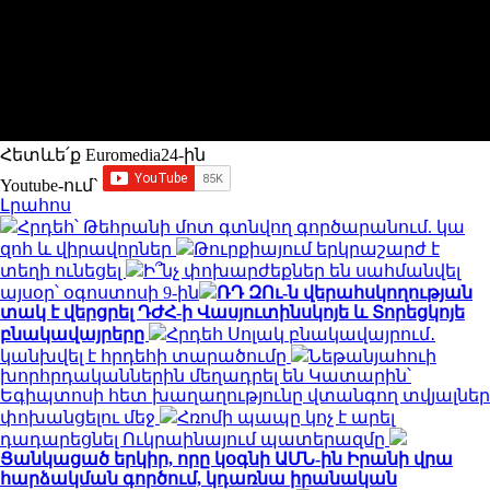
Հետևե՛ք Euromedia24-ին
Youtube-ում`
Լրահոս
Հրդեհ՝ Թեհրանի մոտ գտնվող գործարանում. կա
զոհ և վիրավորներ
Թուրքիայում երկրաշարժ է
տեղի ունեցել
Ի՞նչ փոխարժեքներ են սահմանվել
այսօր՝ օգոստոսի 9-ին
ՌԴ ԶՈւ-ն վերահսկողության
տակ է վերցրել ԴԺՀ-ի Վասյուտինսկոյե և Տորեցկոյե
բնակավայրերը
Հրդեհ Սոլակ բնակավայրում․
կանխվել է հրդեհի տարածումը
Նեթանյահուի
խորհրդականներին մեղադրել են Կատարին՝
Եգիպտոսի հետ խաղաղությունը վտանգող տվյալներ
փոխանցելու մեջ
Հռոմի պապը կոչ է արել
դադարեցնել Ուկրաինայում պատերազմը
Ցանկացած երկիր, որը կօգնի ԱՄՆ-ին Իրանի վրա
հարձակման գործում, կդառնա իրանական