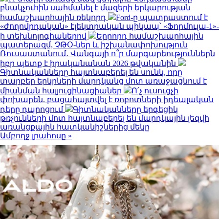
բնակչուհին սահմանել է մազերի երկարության
համաշխարհային ռեկորդ
Ford-ը պատրաստում է
«ժողովրդական» էլեկտրական պիկապ՝ «Ֆորմուլա-1»-
ի տեխնոլոգիաներով
Երրորդ համաշխարհային
պատերազմ, ՉԹՕ-ներ և իշխանափոխություն
Ռուսաստանում․ Վանգայի ո՞ր մարգարեություններն
իբր պետք է իրականանան 2026 թվականին
Գիտնականները հայտնաբերել են սունկ, որը
տարբեր երկրների մարդկանց մոտ առաջացնում է
միանման հալյուցինացիաներ
Ո՛չ ուսուցչի
փոխարեն. բացահայտվել է ռոբոտների իդեալական
դերը դպրոցում
Գիտնականները երգեցիկ
թռչունների մոտ հայտնաբերել են մարդկային լեզվի
առանցքային հատկանիշներից մեկը
Ամբողջ լրահոսը »