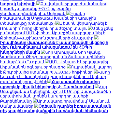
կտրուկ կփոխվի
Բավական երկար ժամանակով
հրաժեշտ կտանք +35°C-ից բարձր
ջերմաստիճաններին. Ազիզյան
Իրանը
հրապարակել Մոջթաբա Խամենեիի առաջին
տեսանյութը (տեսանյութ)
Մեսսին վերադարձել է
Ռոսարիո՝ հորը վերջին հրաժեշտը տալու
Մենք չենք
բանակցում ԱՄՆ-ի հետ․ Արաղչին պարզաբանել է
Թեհրան–Վաշինգտոն շփումների ձևաչափը
Իրավիճակը վատագույնն է պատերազմի սկզբից ի
վեր․ Ուկրաինայում ահազանգում են ՀՕՊ-ի
խնդիրների մասին
Նոր Ախուրյան, Նոր Կյանք,
Կառնուտ և Քեթի․ դպրոցական ճանապարհների
համար՝ 314 մլն դրամ
ԱՄՆ Սենատ է ներկայացվել
Լիբանանին օգնելու օրինագիծ
Ուկրաինան կարող
է Թուրքիայից ստանալ 70 ATACMS հրթիռներ
Վաղը
Երևանի և մարզերի մի շարք հասցեներում երկար
ժամանակ լույս չի լինի
Հայաստանի գլխավոր
պրոբլեմը միայն նիկոլիզմը չէ․ Շարմազանով
Հայ
Առաքելական եկեղեցին նշում է Սուրբ Աստվածածնի
վերափոխման տոնին նախորդող պահքի
Բարեկենդանը
Արտակարգ իրավիճակ՝ Սևանում.
Մանրամասներ
Օդեսան դարձել է ռուսաստանյան
գիշերային զանգվածային հարձակման հիմնական