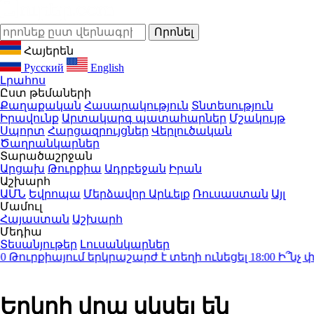
Հայերեն
Русский
English
Լրահոս
Ըստ թեմաների
Քաղաքական
Հասարակություն
Տնտեսություն
Իրավունք
Արտակարգ պատահարներ
Մշակույթ
Սպորտ
Հարցազրույցներ
Վերլուծական
Ծաղրանկարներ
Տարածաշրջան
Արցախ
Թուրքիա
Ադրբեջան
Իրան
Աշխարհ
ԱՄՆ
Եվրոպա
Մերձավոր Արևելք
Ռուսաստան
Այլ
Մամուլ
Հայաստան
Աշխարհ
Մեդիա
Տեսանյութեր
Լուսանկարներ
ւրքիայում երկրաշարժ է տեղի ունեցել
18:00
Ի՞նչ փոխա
Երկրի վրա սկսել են