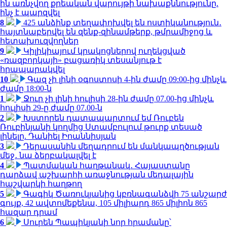
ին առնչվող քրեական վարույթի նախաքննությունը.
ինչ է պարզվել
8
425 անձինք տեղափոխվել են ոստիկանություն․
հայտնաբերվել են զենք-զինամթերք, թմրամիջոց և
հետախուզվողներ
9
Կիլիկիայում կրակոցներով ուղեկցված
«ռազբորկայի» բացառիկ տեսանյութ է
հրապարակվել
10
Գազ չի լինի օգոստոսի 4-ին ժամը 09:00-ից մինչև
ժամը 18:00-ն
1
Ջուր չի լինի հուլիսի 28-ին ժամը 07.00-ից մինչև
հուլիսի 29-ը ժամը 07.00-ն
2
Խստորեն դատապարտում եմ Ռուբեն
Ռուբինյանի կողմից Ստամբուլում թուրք տեսած
լինելը. Դանիել Իոաննիսյան
3
Դերասանին մեղադրում են մանկապղծության
մեջ․ նա ձերբակալվել է
4
Պատմական հաղթանակ․ Հայաստանը
դարձավ աշխարհի առաջնության մեդալային
հաշվարկի հաղթող
5
Գագիկ Ծառուկյանից կբռնագանձվի 75 անշարժ
գույք, 42 ավտոմեքենա, 105 միլիարդ 865 միլիոն 865
հազար դրամ
6
Սուրեն Պապիկյանի նոր հրամանը՝