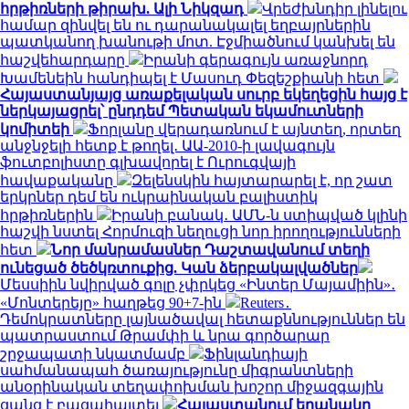
հրթիռների թիրախ. Ալի Նիկզադ
Վրեժխնդիր լինելու
համար զինվել են ու դարանակալել եղբայրներին
պատկանող խանութի մոտ. Էջմիածնում կանխել են
հաշվեհարդարը
Իրանի գերագույն առաջնորդ
Խամենեին հանդիպել է Մասուդ Փեզեշքիանի հետ
Հայաստանյայց առաքելական սուրբ եկեղեցին հայց է
ներկայացրել՝ ընդդեմ Պետական եկամուտների
կոմիտեի
Ֆորլանը վերադառնում է այնտեղ, որտեղ
անջնջելի հետք է թողել․ ԱԱ-2010-ի լավագույն
ֆուտբոլիստը գլխավորել է Ուրուգվայի
հավաքականը
Զելենսկին հայտարարել է, որ շատ
երկրներ դեմ են ուկրաինական բալիստիկ
հրթիռներին
Իրանի բանակ․ ԱՄՆ-ն ստիպված կլինի
հաշվի նստել Հորմուզի նեղուցի նոր իրողությունների
հետ
Նոր մանրամասներ Դաշտավանում տեղի
ունեցած ծեծկռտուքից. Կան ձերբակալվածներ
Մեսսիին նվիրված գոլը չփրկեց «Ինտեր Մայամիին»․
«Մոնտերեյը» հաղթեց 90+7-ին
Reuters․
Դեմոկրատները լայնածավալ հետաքննություններ են
պատրաստում Թրամփի և նրա գործարար
շրջապատի նկատմամբ
Ֆինլանդիայի
սահմանապահ ծառայությունը միգրանտների
անօրինական տեղափոխման խոշոր միջազգային
ցանց է բացահայտել
Հայաստանում եղանակը