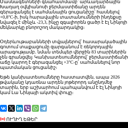
Մասնագետների գնահատմամբ՝ արևադարձային
Խաղաղ օվկիանոսի ջերմաստիճանը արդեն
գերազանցել է սահմանային ցուցանիշը՝ հասնելով
+0,8°C-ի, իսկ հարավային տատանումների ինդեքսը
նվազել է մինչև -23,3, ինչը զգալիորեն ցածր է Էլ Նինյոյի
մեկնարկը բնորոշող մակարդակից։
Օդերևութաբանների տվյալներով՝ հասարակածային
գոտում տաքացումը զարգանում է ռեկորդային
արագությամբ․ նման տեմպեր վերջին 83 տարիներին
չեն գրանցվել։ Կանխատեսումներով՝ ջերմաստիճանի
աճը կարող է գերազանցել +3°C-ը՝ սահմանելով նոր
պատմական ցուցանիշ։
Եթե կանխատեսումները հաստատվեն, ապա 2026
թվականը կդառնա արդեն յոթերորդ անընդմեջ
տարին, երբ աշխարհում պահպանվում է Էլ Նինյոյի
կամ Լա Նինյայի ակտիվ փուլը։
ՈՒՂԻՂ ԵԹԵՐ