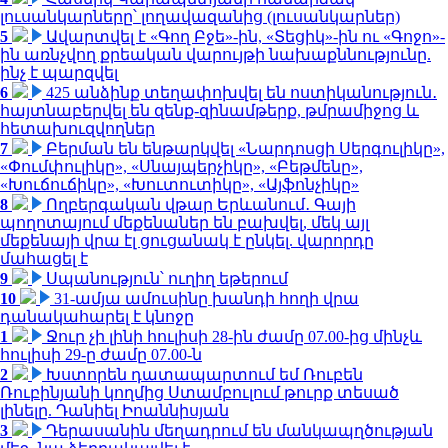
լուսանկարները՝ լողավազանից (լուսանկարներ)
5
Ավարտվել է «Գող Բջե»-ին, «Տեցիկ»-ին ու «Գոջո»-
ին առնչվող քրեական վարույթի նախաքննությունը.
ինչ է պարզվել
6
425 անձինք տեղափոխվել են ոստիկանություն․
հայտնաբերվել են զենք-զինամթերք, թմրամիջոց և
հետախուզվողներ
7
Բերման են ենթարկվել «Նարդոսցի Սերգուլիկը»,
«Փումփուլիկը», «Սնայպերչիկը», «Բեթմենը»,
«Խուճուճիկը», «Խուտուտիկը», «Այֆոնչիկը»
8
Ողբերգական վթար Երևանում․ Գայի
պողոտայում մեքենաներ են բախվել, մեկ այլ
մեքենայի վրա էլ ցուցանակ է ընկել. վարորդը
մահացել է
9
Սպանություն՝ ուղիղ եթերում
10
31-ամյա ամուսինը խանդի հողի վրա
դանակահարել է կնոջը
1
Ջուր չի լինի հուլիսի 28-ին ժամը 07.00-ից մինչև
հուլիսի 29-ը ժամը 07.00-ն
2
Խստորեն դատապարտում եմ Ռուբեն
Ռուբինյանի կողմից Ստամբուլում թուրք տեսած
լինելը. Դանիել Իոաննիսյան
3
Դերասանին մեղադրում են մանկապղծության