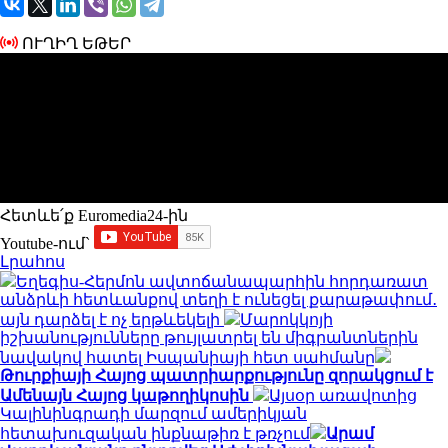
ՈՒՂԻՂ ԵԹԵՐ
Հետևե՛ք Euromedia24-ին
Youtube-ում`
Լրահոս
Եղեգիս-Հերմոն ավտոճանապարհին հորդառատ
անձրևի հետևանքով տեղի է ունեցել քարաթափում․
այն դարձել է ոչ երթևեկելի
Մարոկկոյի
իշխանությունները թույլատրել են միգրանտներին
նավակով հատել Իսպանիայի հետ սահմանը
Թուրքիայի Հայոց պատրիարքությունը զորակցում է
Ամենայն Հայոց կաթողիկոսին
Այսօր առավոտից
Կալինինգրադի մարզում ամերիկյան
հետախուզական ինքնաթիռ է թռչում
Արամ