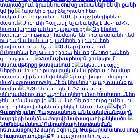
տարածքում. կրակն ու ծուխը տեսանելի են մի քանի
կմ-ից
Հայտնի է դարձել Իրանի հետ
հակամարտությունում ԱՄՆ-ի լուրջ խնդիրների
մասին
Սրբուհի Գալյանը նշանակվել է ԱԺ-ում ՀՀ
կառավարության ներկայացուցիչ
Զելենսկու
հայտարարությունը համարել են Ռուսաստանի դեմ
ուկրաինական հարվածների թիրախների
փոփոխության նշան
ԱՄՆ-ը վախենում է
Ուկրաինայից Patriot հրթիռային տեխնոլոգիաների
գողությունից
Համաշխարհային շուկայում
սննդամթերքը թանկանում է
Զելենսկու այցը
Սերբիա Վուչիչի քաղաքական կարիերայի համար
սպառնալիք են անվանել
Բրազիլիայում մարդու
մազն օգտագործվում է օվկիանոսը պաշտպանելու
համար
ՍԱՏՄ-ն ստուգել է 237 առաքիչի․
սննդամթերք տեղափոխողների մոտ խախտումներ
չեն արձանագրվել
Սանկտ Պետերբուրգում երկու
ուղևորներով մեքենան ընկել է Նևա գետը
Վիլեն
Գաբրիելյանը՝ Պաշտպանության և անվտանգային
հարցերի հանձնաժողովի նախագահի թեկնածու
Նիժնեկամսկում Ուկրաինայի հարձակման
հետևանքով 12 մարդ է զոհվել. Թաթարստանում սուգ
է հայտարարվել
ՔՊ-ն պաշտպանության