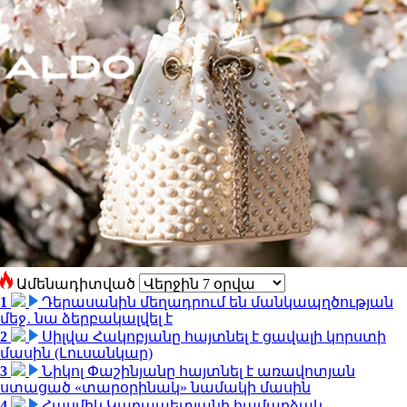
Ամենադիտված
1
Դերասանին մեղադրում են մանկապղծության
մեջ․ նա ձերբակալվել է
2
Սիլվա Հակոբյանը հայտնել է ցավալի կորստի
մասին (Լուսանկար)
3
Նիկոլ Փաշինյանը հայտնել է առավոտյան
ստացած «տարօրինակ» նամակի մասին
4
Հասմիկ Կարապետյանի համարձակ