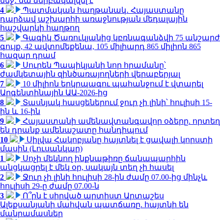
մեջ․ նա ձերբակալվել է
4
Պատմական հաղթանակ․ Հայաստանը
դարձավ աշխարհի առաջնության մեդալային
հաշվարկի հաղթող
5
Գագիկ Ծառուկյանից կբռնագանձվի 75 անշարժ
գույք, 42 ավտոմեքենա, 105 միլիարդ 865 միլիոն 865
հազար դրամ
6
Սուրեն Պապիկյանի նոր հրամանը՝
ժամկետային զինծառայողների վերաբերյալ
7
10 միլիոն երկրպագու պահանջում է վտարել
Արգենտինային ԱԱ-2026-ից
8
Տասնյակ հասցեներում ջուր չի լինի՝ հուլիսի 15-
ին և 16-ին
9
Հայաստանի ամենավտանգավոր օձերը. որտեղ
են դրանք ամենաշատը հանդիպում
10
Սիլվա Հակոբյանը հայտնել է ցավալի կորստի
մասին (Լուսանկար)
1
Սոչի մեկնող ինքնաթիռը ճանապարհին
անցկացրել է մեկ օր, սակայն տեղ չի հասել
2
Ջուր չի լինի հուլիսի 28-ին ժամը 07.00-ից մինչև
հուլիսի 29-ը ժամը 07.00-ն
3
Ո՞րն է սիրված արտիստ Արտաշես
Ալեքսանյանի մահվան պատճառը. հայտնի են
մանրամասներ