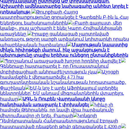
Վարդևանյանը ընտրվեց ԱԺ փոխնախագահ.
Աշխարհի ամենատարեց նախագահը անհետ կորել է
(տեսանյութ)
Թուրքիայի Հայոց
պատրիարքությունը զորակցել է Գարեգին Բ-ին և Հայ
Եկեղեցու եպիսկոպոսներին
«Բարի գալուստ, մեր
կյանք». լույս աշխարհ է եկել Կարո Հովհաննիսյանի
առաջնեկը
Իրաքը ցանկացած չարտոնված
անօդաչու թռչող սարքի արձակում կդիտարկի որպես
ահաբեկչական հարձակում
Մայրության նպաստից
մինչև հիփոթեքի մարում․ ինչ աջակցություն է
պետությունը տալիս երեխա ունեցող ընտանիքներին
Պռոշյանում առաջացած խոշոր հրդեհը մարվել է
Գեներալը հայտարարել է, որ Ռուսաստանում
մոբիլիզացիայի անհրաժեշտություն չկա
Աշոցքի
համայնքին է վերադարձվել 4,73 հա
գյուղատնտեսական նշանակության հողատարածք․
Փաշինյան
ԵՄ-ն կոչ է արել Աֆրիկայում ստեղծել
կենտրոններ՝ ԵՄ անդամ միգրանտներին վտարելու
համար
ԱԳՆ-ն Ռուբեն Վարդանյանի կնոջը
հանդիպման առաջարկ է փոխանցել
Կիևը չի
համոզել Թեհրանին, որ նավի վրա հարձակումը
միտումնավոր չի եղել․ Բաղայի
Կոնգոյի
Դեմոկրատական ​​Հանրապետությունում Էբոլայի
հաստատված դեպքերի թիվը գերազանցել է 4200-ը