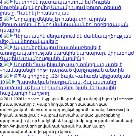
4
Խստորեն դատապարտում եմ Ռուբեն
Ռուբինյանի կողմից Ստամբուլում թուրք տեսած
լինելը. Դանիել Իոաննիսյան
5
Նորայրը մեկնել էր հանգստի, արդեն
վերադառնում է. նոր մանրամասներ՝ ողբերգական
դեպքից
6
Դերասանին մեղադրում են մանկապղծության
մեջ․ նա ձերբակալվել է
7
Ավտոմեքենայում հայտնաբերվել է
առողջապահության նախկին նախարար, վիրաբույժ
Գագիկ Ստամբուլցյանի մարմինը
8
Սուրեն Պապիկյանը պաշտոնից ազատել է
«համացանցի հիթ» դարձած վարչության պետին
9
ՔՊ-ն կորցրեց 1224 ձայն. Վահագն Ալեքսանյան
10
Պատմական հաղթանակ․ Հայաստանը
դարձավ աշխարհի առաջնության մեդալային
հաշվարկի հաղթող
© 2011-2026 Lurer.com Մեջբերումներ անելիս ակտիվ հղումը Lurer.com-
ին պարտադիր է: Կայքի հոդվածների մասնակի կամ
ամբողջական հեռուստառադիոընթերցումն առանց Lurer.com-ին
հղման արգելվում է:Կայքում արտահայտված կարծիքները
պարտադիր չէ, որ համընկնեն կայքի խմբագրության տեսակետի
հետ:Գովազդների բովանդակության համար կայքը
պատասխանատվություն չի կրում: