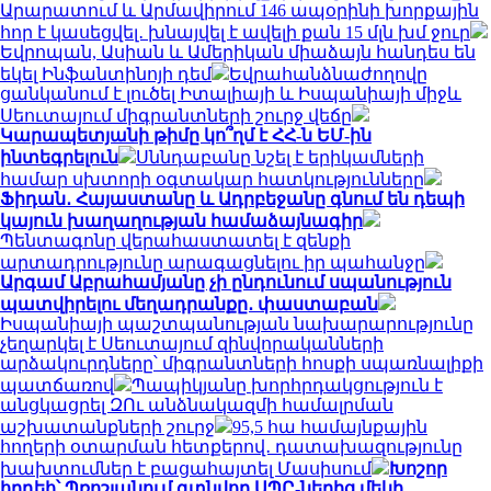
Արարատում և Արմավիրում 146 ապօրինի խորքային
հոր է կասեցվել․ խնայվել է ավելի քան 15 մլն խմ ջուր
Եվրոպան, Ասիան և Ամերիկան ​​միաձայն հանդես են
եկել Ինֆանտինոյի դեմ
Եվրահանձնաժողովը
ցանկանում է լուծել Իտալիայի և Իսպանիայի միջև
Սեուտայում միգրանտների շուրջ վեճը
Կարապետյանի թիմը կո՞ղմ է ՀՀ-ն ԵՄ-ին
ինտեգրելուն
Սննդաբանը նշել է երիկամների
համար սխտորի օգտակար հատկությունները
Ֆիդան․ Հայաստանը և Ադրբեջանը գնում են դեպի
կայուն խաղաղության համաձայնագիր
Պենտագոնը վերահաստատել է զենքի
արտադրությունը արագացնելու իր պահանջը
Արգամ Աբրահամյանը չի ընդունում սպանություն
պատվիրելու մեղադրանքը․ փաստաբան
Իսպանիայի պաշտպանության նախարարությունը
չեղարկել է Սեուտայում զինվորականների
արձակուրդները՝ միգրանտների հոսքի սպառնալիքի
պատճառով
Պապիկյանը խորհրդակցություն է
անցկացրել ԶՈւ անձնակազմի համալրման
աշխատանքների շուրջ
95,5 հա համայնքային
հողերի օտարման հետքերով․ դատախազությունը
խախտումներ է բացահայտել Մասիսում
Խոշոր
հրդեհ՝ Պռոշյանում գտնվող ՍՊԸ-ներից մեկի