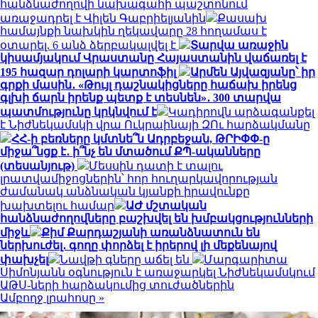
հանձնաժողովի նախագահի պաշտոնում
առաջադրել է Վիլեն Գաբրիելյանին
Քասախ
համայնքի նախկին ղեկավարը 28 հողամաս է
օտարել. 6 անձ ձերբակալվել է
Տարվա առաջին
կիսամյակում Վրաստանը Հայաստանին վաճառել է
195 հազար դոլարի կարտոֆիլ
Արմեն Այվազյանը՝ իր
գրքի մասին․ «Թույլ դաշնակիցները հաճախ իրենց
գլխի ճարն իրենք պետք է տեսնեն»․ 300 տարվա
պատմությունը կրկնվում է
Կադիրովն արձագանքել
է Նիժնեկամսկի վրա Ուկրաինայի ԶՈւ հարձակմանը
ՀՀ-ի բեռները կմտնե՞ն Ադրբեջան, ԹՐԻՓՓ-ը
միջա՞նցք է․ ի՞նչ են մտածում ՔՊ-ականները
(տեսանյութ)
Մեսսին դատի է տալու
լրատվամիջոցներին՝ հոր հուղարկավորության
ժամանակ անձնական կյանքի իրավունքը
խախտելու համար
ԱԺ մշտական
հանձնաժողովները բաշխվել են խմբակցությունների
միջև
Քիմ Քարդաշյանի առանձնատուն են
ներխուժել․ գողը փորձել է իրերով լի մեքենայով
փախչել
Նավթի գները աճել են
Մարգարիտա
Սիմոնյանն օգնություն է առաջարկել Նիժնեկամսկում
ԱԹՍ-ների հարձակումից տուժածներին
Ամբողջ լրահոսը »