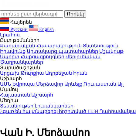
Հայերեն
Русский
English
Լրահոս
Ըստ թեմաների
Քաղաքական
Հասարակություն
Տնտեսություն
Իրավունք
Արտակարգ պատահարներ
Մշակույթ
Սպորտ
Հարցազրույցներ
Վերլուծական
Ծաղրանկարներ
Տարածաշրջան
Արցախ
Թուրքիա
Ադրբեջան
Իրան
Աշխարհ
ԱՄՆ
Եվրոպա
Մերձավոր Արևելք
Ռուսաստան
Այլ
Մամուլ
Հայաստան
Աշխարհ
Մեդիա
Տեսանյութեր
Լուսանկարներ
առ են հայտնաբերել հոշոտված
11:34
Ղահրամանյան․ «Այ
Վան Ի. Մերձավոր