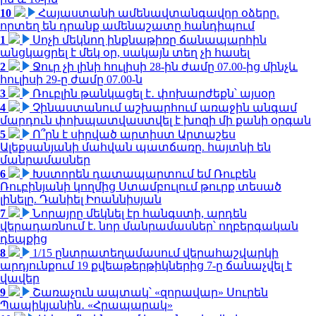
10
Հայաստանի ամենավտանգավոր օձերը.
որտեղ են դրանք ամենաշատը հանդիպում
1
Սոչի մեկնող ինքնաթիռը ճանապարհին
անցկացրել է մեկ օր, սակայն տեղ չի հասել
2
Ջուր չի լինի հուլիսի 28-ին ժամը 07.00-ից մինչև
հուլիսի 29-ը ժամը 07.00-ն
3
Ռուբլին թանկացել է․ փոխարժեքն՝ այսօր
4
Չինաստանում աշխարհում առաջին անգամ
մարդուն փոխպատվաստվել է խոզի մի քանի օրգան
5
Ո՞րն է սիրված արտիստ Արտաշես
Ալեքսանյանի մահվան պատճառը. հայտնի են
մանրամասներ
6
Խստորեն դատապարտում եմ Ռուբեն
Ռուբինյանի կողմից Ստամբուլում թուրք տեսած
լինելը. Դանիել Իոաննիսյան
7
Նորայրը մեկնել էր հանգստի, արդեն
վերադառնում է. նոր մանրամասներ՝ ողբերգական
դեպքից
8
1/15 ընտրատեղամասում վերահաշվարկի
արդյունքում 19 քվեաթերթիկներից 7-ը ճանաչվել է
վավեր
9
Շառաչուն ապտակ՝ «զորավար» Սուրեն
Պապիկյանին․ «Հրապարակ»