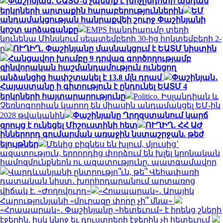
Փաշինյան․ ԵԱՏՄ-ն չպետք է խոչընդոտի անդամ
երկրների արտաքին հարաբերություններին
ԵՄ
անդամակցության հանրաքվեի շուրջ Փաշինյանի
կոշտ արձագանքը
EMPS հանդիպումը տեղի
կունենա Մինսկում սեպտեմբերի 30-ից հոկտեմբերի 2-
ը
ՈՒՂԻՂ․ Փաշինյանը մասնակցում է ԵԱՏՄ նիստին
Հանցավոր խումբը 9 դրվագ գործողությամբ
զինվորական հաշմանդամություն ունեցող
անձանցից հափշտակել է 13.8 մլն դրամ
Փաշինյան․
Հայաստանը ի գիտություն է ընդունել ԵԱՏՄ 4
երկրների հայտարարությունը
Politico. Իսլանդիան և
Չեռնոգորիան կարող են միասին անդամակցել ԵՄ-ին
2028 թվականին
Փաշինյանը Ղրղզստանում կարճ
զրույց է ունեցել Միշուստինի հետ
ՈՒՂԻՂ․ ՀՀ ԱԺ
իններորդ գումարման առաջին նստաշրջան. թեժ
ելույթներ
Մեկից բիզնես են խլում, մյուսից`
ազատություն, երրորդից փորձում են խլել կրոնական
համոզմունքներն ու ազատությունը. պատգամավոր
Վարդևանյանի ընտրությո՞ւն, թե՞ Վեհափառի
դատական նիստ․ խորհրդարանում արտառոց
վիճակ է. «Ժողովուրդ»
«Հրապարակ»․ Արայիկ
Հարությունյանի «մուրազը փորը չի՞ մնա»
«Հրապարակ»․ Փաշինյանը «հետեւում» է իրենց շների
էջերին, իսկ կնոջ եւ դուստրերի էջերին չի հետեւում