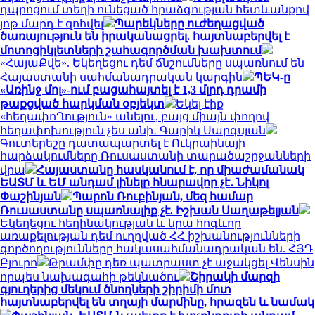
դպրոցում տեղի ունեցած հրաձգության հետևանքով
յոթ մարդ է զոհվել
Պարեկները ուժեղացված
ծառայություն են իրականացրել. հայտնաբերվել է
մոտոցիկլետների շահագործման խախտում
«ՀայաՔվե». Եկեղեցու դեմ ճնշումները սպառնում են
Հայաստանի սահմանադրական կարգին
ՊԵԿ-ը
«Առինջ մոլ»-ում բացահայտել է 1,3 մլրդ դրամի
թաքցված հարկման օբյեկտ
Եկել էիք
«հեղափոՂություն» անելու, բայց միայն փողով
հեղափոխություն չես անի․ Գարիկ Սարգսյան
Գուտերեշը դատապարտել է Ուկրաինայի
հարձակումները Ռուսաստանի տարածաշրջանների
վրա
Հայաստանը հասկանում է, որ միաժամանակ
ԵԱՏՄ և ԵՄ անդամ լինելը հնարավոր չէ․ Նիկոլ
Փաշինյան
Պարոն Ռուբինյան, մեզ համար
Ռուսաստանը սպառնալիք չէ. Իշխան Սաղաթելյան
Եկեղեցու հեղինակության և նրա հոգևոր
առաքելության դեմ ուղղված ՀՀ իշխանությունների
գործողությունները հակասահմանադրական են. ՀՅԴ
Բյուրո
Թրամփը դեռ պատրաստ չէ աջակցել Վենսին
որպես նախագահի թեկնածու
Շիրակի մարզի
գյուղերից մեկում ծնողների շիրիմի մոտ
հայտնաբերվել են տղայի մարմինը, հրազեն և նամակ