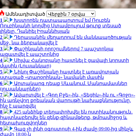
Ամենադիտված
1
Խստորեն դատապարտում եմ Ռուբեն
Ռուբինյանի կողմից Ստամբուլում թուրք տեսած
լինելը. Դանիել Իոաննիսյան
2
Դերասանին մեղադրում են մանկապղծության
մեջ․ նա ձերբակալվել է
3
Փաշինյանի որոշումներով 7 պաշտոնյա
ազատվել է պաշտոնից
4
Սիլվա Հակոբյանը հայտնել է ցավալի կորստի
մասին (Լուսանկար)
5
Նիկոլ Փաշինյանը հայտնել է առավոտյան
ստացած «տարօրինակ» նամակի մասին
6
Արտակարգ դեպք Սևանում. Մանրամասներ
(լուսանկարներ)
7
Ավարտվել է «Գող Բջե»-ին, «Տեցիկ»-ին ու «Գոջո»-
ին առնչվող քրեական վարույթի նախաքննությունը.
ինչ է պարզվել
8
425 անձինք տեղափոխվել են ոստիկանություն․
հայտնաբերվել են զենք-զինամթերք, թմրամիջոց և
հետախուզվողներ
9
Գազ չի լինի օգոստոսի 4-ին ժամը 09:00-ից մինչև
ժամը 18:00-ն