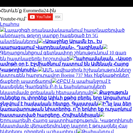
Հետևե՛ք Euromedia24-ին
Youtube-ում`
Լրահոս
Լայպցիգի օդանավակայանում հայտնաբերված
անօդաչու թռչող սարքը հագեցած էր 5G
անտենաներով
«Առաջինը Արամն էր.. էս
պարագայում Վարդեւանյան». Ղազինյան
Գեղարքունիքում գետնափոր շինությունում 10 գառ
են հայտնաբերել հոշոտված
Ղահրամանյան․ «Այսօր
ամոթի օր է, Էջմիածնում դատում են Ամենայն Հայոց
Կաթողիկոսին»
ԱՄՆ ավիացիոն իշխանությունները
կստուգեն հարյուրավոր Boeing 737 Max ինքնաթիռներ՝
ճաքերի պատճառով
ՀԲԸՄ-ն պահանջում է
կասեցնել Գարեգին Բ-ի և եպիսկոպոսների
նկատմամբ քրեական հետապնդումը
Քաջություն
ունեցեք ու փորձեք Ալիևի քթից բերել, երբ Արցախում
ջնջվում է հայկական հետքը. Գալստյան
Ի՞նչ կա ձեր
կառավարության նիստերից, ո՞ր երկիր եք ուղարկում
հաստատված հարցերը. Հովհաննիսյան
Երուսաղեմի Հայոց պատրիարքություն․ Կաթողիկոսի
նկատմամբ վերաբերմունքը կարող է թուլացնել Հայ
եկեղեցու դիրքերն աշխարհում
Թաիլանդում