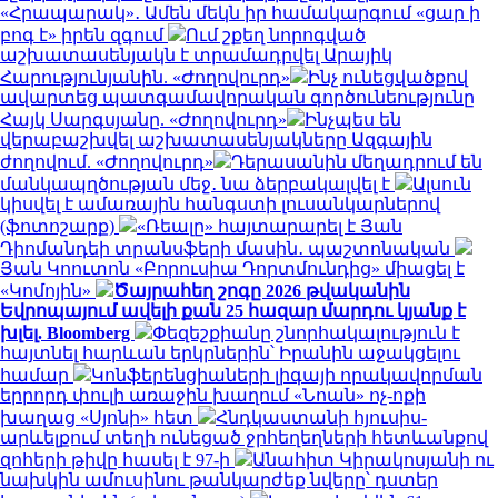
«Հրապարակ»․ Ամեն մեկն իր համակարգում «ցար ի
բոգ է» իրեն զգում
Ում շքեղ նորոգված
աշխատասենյակն է տրամադրվել Արայիկ
Հարությունյանին. «Ժողովուրդ»
Ինչ ունեցվածքով
ավարտեց պատգամավորական գործունեությունը
Հայկ Սարգսյանը. «Ժողովուրդ»
Ինչպես են
վերաբաշխվել աշխատասենյակները Ազգային
ժողովում. «Ժողովուրդ»
Դերասանին մեղադրում են
մանկապղծության մեջ․ նա ձերբակալվել է
Ալսուն
կիսվել է ամառային հանգստի լուսանկարներով
(ֆոտոշարք)
«Ռեալը» հայտարարել է Յան
Դիոմանդեի տրանսֆերի մասին․ պաշտոնական
Յան Կոուտոն «Բորուսիա Դորտմունդից» միացել է
«Կոմոյին»
Ծայրահեղ շոգը 2026 թվականին
Եվրոպայում ավելի քան 25 հազար մարդու կյանք է
խլել. Bloomberg
Փեզեշքիանը շնորհակալություն է
հայտնել հարևան երկրներին՝ Իրանին աջակցելու
համար
Կոնֆերենցիաների լիգայի որակավորման
երրորդ փուլի առաջին խաղում «Նոան» ոչ-ոքի
խաղաց «Սյոնի» հետ
Հնդկաստանի հյուսիս-
արևելքում տեղի ունեցած ջրհեղեղների հետևանքով
զոհերի թիվը հասել է 97-ի
Անահիտ Կիրակոսյանի ու
նախկին ամուսինու թանկարժեք նվերը՝ դստեր