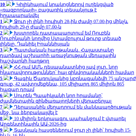
10
Կիլիկիայում կրակոցներով ուղեկցված
«ռազբորկայի» բացառիկ տեսանյութ է
հրապարակվել
1
Ջուր չի լինի հուլիսի 28-ին ժամը 07.00-ից մինչև
հուլիսի 29-ը ժամը 07.00-ն
2
Խստորեն դատապարտում եմ Ռուբեն
Ռուբինյանի կողմից Ստամբուլում թուրք տեսած
լինելը. Դանիել Իոաննիսյան
3
Պատմական հաղթանակ․ Հայաստանը
դարձավ աշխարհի առաջնության մեդալային
հաշվարկի հաղթող
4
ՀՀ-ում ԱՄՆ դեսպանատնից լավ լուր․ նոր
հնարավորություններ՝ հայ զինվորականների համար
5
Գագիկ Ծառուկյանից կբռնագանձվի 75 անշարժ
գույք, 42 ավտոմեքենա, 105 միլիարդ 865 միլիոն 865
հազար դրամ
6
Սուրեն Պապիկյանի նոր հրամանը՝
ժամկետային զինծառայողների վերաբերյալ
7
Դերասանին մեղադրում են մանկապղծության
մեջ․ նա ձերբակալվել է
8
10 միլիոն երկրպագու պահանջում է վտարել
Արգենտինային ԱԱ-2026-ից
9
Տասնյակ հասցեներում ջուր չի լինի՝ հուլիսի 15-
ին և 16-ին