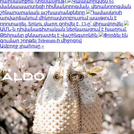
հարսանիքին (տեսանյութ)
Կապահովվեն 61
մանկապարտեզի հիմնանորոգման, վերանորոգման
շինարարական աշխատանքները
Դամասկոսի
արվարձանում միկրոավտոբուսում պայթյուն է
որոտացել․ երկու մարդ զոհվել է, 13-ը՝ վիրավորվել
ԱՄՆ-ն դիվանագիտական ներկայացում է խաղում.
Թեհրանը քննադատել է Վաշինգտոնին
Փորձել են
գումար շորթել Telegram-ի միջոցով
Ամբողջ լրահոսը »