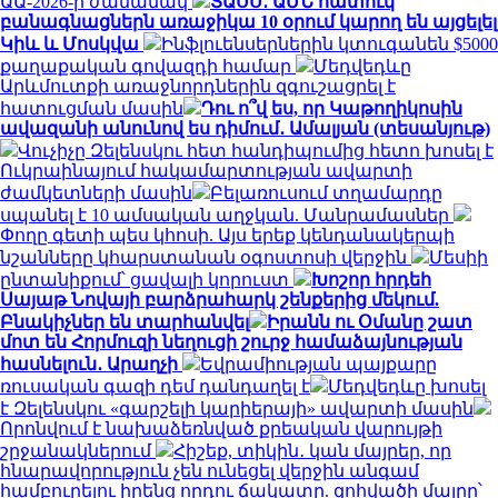
ԱԱ-2026-ի ժամանակ
ՏԱՍՍ․ ԱՄՆ հատուկ
բանագնացներն առաջիկա 10 օրում կարող են այցելել
Կիև և Մոսկվա
Ինֆլուենսերներին կտուգանեն $5000
քաղաքական գովազդի համար
Մեդվեդևը
Արևմուտքի առաջնորդներին զգուշացրել է
հատուցման մասին
Դու ո՞վ ես, որ Կաթողիկոսին
ավազանի անունով ես դիմում․ Ամալյան (տեսանյութ)
Վուչիչը Զելենսկու հետ հանդիպումից հետո խոսել է
Ուկրաինայում հակամարտության ավարտի
ժամկետների մասին
Բելառուսում տղամարդը
սպանել է 10 ամսական աղջկան. Մանրամասներ
Փողը գետի պես կհոսի. Այս երեք կենդանակերպի
նշանները կհարստանան օգոստոսի վերջին
Մեսիի
ընտանիքում՝ ցավալի կորուստ
Խոշոր հրդեհ
Սայաթ Նովայի բարձրահարկ շենքերից մեկում.
Բնակիչներ են տարհանվել
Իրանն ու Օմանը շատ
մոտ են Հորմուզի նեղուցի շուրջ համաձայնության
հասնելուն․ Արաղչի
Եվրամիության պայքարը
ռուսական գազի դեմ դանդաղել է
Մեդվեդևը խոսել
է Զելենսկու «գարշելի կարիերայի» ավարտի մասին
Որոնվում է նախաձեռնված քրեական վարույթի
շրջանակներում
Հիշեք, տիկին․ կան մայրեր, որ
հնարավորություն չեն ունեցել վերջին անգամ
համբուրելու իրենց որդու ճակատը. զոհվածի մայրը՝