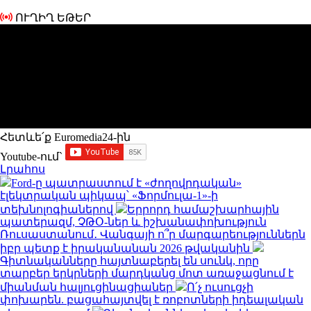
ՈՒՂԻՂ ԵԹԵՐ
Հետևե՛ք Euromedia24-ին
Youtube-ում`
Լրահոս
Ford-ը պատրաստում է «ժողովրդական»
էլեկտրական պիկապ՝ «Ֆորմուլա-1»-ի
տեխնոլոգիաներով
Երրորդ համաշխարհային
պատերազմ, ՉԹՕ-ներ և իշխանափոխություն
Ռուսաստանում․ Վանգայի ո՞ր մարգարեություններն
իբր պետք է իրականանան 2026 թվականին
Գիտնականները հայտնաբերել են սունկ, որը
տարբեր երկրների մարդկանց մոտ առաջացնում է
միանման հալյուցինացիաներ
Ո՛չ ուսուցչի
փոխարեն. բացահայտվել է ռոբոտների իդեալական