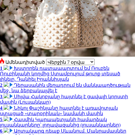
Ամենադիտված
1
Խստորեն դատապարտում եմ Ռուբեն
Ռուբինյանի կողմից Ստամբուլում թուրք տեսած
լինելը. Դանիել Իոաննիսյան
2
Դերասանին մեղադրում են մանկապղծության
մեջ․ նա ձերբակալվել է
3
Սիլվա Հակոբյանը հայտնել է ցավալի կորստի
մասին (Լուսանկար)
4
Նիկոլ Փաշինյանը հայտնել է առավոտյան
ստացած «տարօրինակ» նամակի մասին
5
Հասմիկ Կարապետյանի համարձակ
լուսանկարները՝ լողավազանից (լուսանկարներ)
6
Արտակարգ դեպք Սևանում. Մանրամասներ