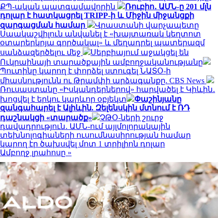
ՔՊ-ական պատգամավորին
Ռուբիո․ ԱՄՆ-ը 201 մլն
դոլար է հատկացրել TRIPP-ի և Միջին միջանցքի
զարգացման համար
Վրաստանի վարչապետը
Սաակաշվիլուն անվանել է «խայտառակ կեղտոտ
օտարերկրյա գործակալ» և մեղադրել պատերազմ
սանձազերծելու մեջ
Սերբիայում աջակցել են
Ուկրաինայի տարածքային ամբողջականությանը
Պուտինը կարող է փորձել ստուգել ՆԱՏՕ-ի
միասնությունն ու Թրամփի արձագանքը. CBS News
Ռուսաստանը «Իսկանդերներով» հարվածել է Կիևին․
խոցվել է երկու կարևոր օբյեկտ
Փաշինյանը
զանգահարել է Ալիևին. Զելենսկին մտնում է ՌԴ
դաշնակցի «տարածք»
ՉԹՕ-ների շուրջ
դավադրություն․ ԱՄՆ-ում այլմոլորակային
տեխնոլոգիաների ուսումնասիրության համար
կարող էր ծախսվել մոտ 1 տրիլիոն դոլար
Ամբողջ լրահոսը »