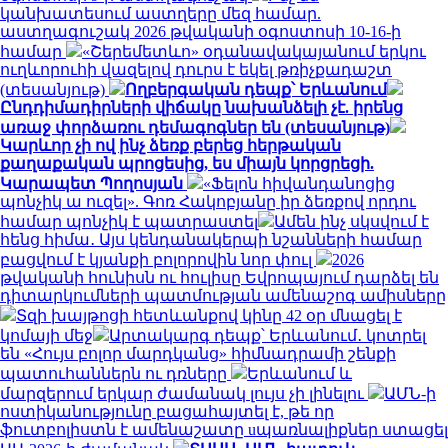
կանխատեսում աստղերը մեզ համար.
աստղագուշակ 2026 թվականի օգոստոսի 10-16-ի
համար
«Շերեմետևո» օդանավակայանում երկու
ուղևորուհի վազելով դուրս է եկել թռիչքադաշտ
(տեսանյութ)
Ողբերգական դեպք՝ Երևանում
Ընդդիմադիրների վիճակը նախանձելի չէ. իրենց
առաջ փորձառու դեմագոգներ են (տեսանյութ)
Կարևոր չի ով ինչ ձեռք բերեց հերթական
քաղաքական պրոցեսից, ես միայն կորցրեցի.
Կարապետ Պողոսյան
«Ֆելոն հիվանդանոցից
պոնչիկ ա ուզել». Գոռ Հակոբյանը իր ձեռքով որդու
համար պոնչիկ է պատրաստել
Ամեն ինչ սկսվում է
հենց հիմա․ Այս կենդանակերպի նշանների համար
բացվում է կյանքի բոլորովին նոր փուլ
2026
թվականի հունիսն ու հուլիսը Եվրոպայում դարձել են
դիտարկումների պատմության ամենաշոգ ամիսները
Տզի խայթոցի հետևանքով կինը 42 օր մնացել է
կոմայի մեջ
Արտակարգ դեպք՝ Երևանում․ կոտրել
են «Հույս բոլոր մարդկանց» հիմնադրամի շենքի
պատուհաններն ու դռները
Երևանում և
մարզերում երկար ժամանակ լույս չի լինելու
ԱՄՆ-ի
ոստիկանությունը բացահայտել է, թե որ
ֆուտբոլիստն է ամենաշատը uպառնալիքներ ստացել