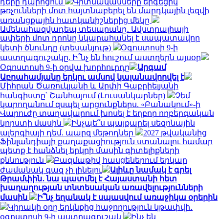
դերը դպրոցում
Գիտնականները երգեցիկ
թռչունների մոտ հայտնաբերել են մարդկային լեզվի
առանցքային հատկանիշներից մեկը
Ամենահազվադեպ տեսարանը․ Ավստրալիայի
ափերի մոտ դրոնը նկարահանել է սապատավոր
կետի ծնունդը (տեսանյութ)
Օգոստոսի 9-ի
աստղագուշակը. Ի՞նչ են հուշում աստղերն այսօր
Օգոստոսի 9-ի օրվա խորհուրդը
Արգամ
Աբրահամյանը երկու ամսով կալանավորվել է
Միհրան Ծառուկյանի և Արփի Գաբրիելյանի
հանգիստը՝ Շանհայում (Լուսանկարներ)
Չեմ
կարողանում զսպել արցունքներս. «Բանակում»-ի
Վարուժը տաղավարում խոսել է եղբոր ողբերգական
կորստի մասին
Ինչպե՞ս պայքարել սեզոնային
ալերգիայի դեմ. պարզ մեթոդներ
2027 թվականից
Ֆինլանդիայի քաղաքացիություն ստանալու համար
պետք է հանձնել երկրի մասին գիտելիքների
քննություն
Բազմաթիվ հասցեներում երկար
ժամանակ գազ չի լինելու
Ալիևը նամակ է գրել
Թրամփին․ նա պատմել է Հայաստանի հետ
խաղաղության տնտեսական առավելությունների
մասին
Ի՞նչ եղանակ է սպասվում առաջիկա օրերին
Կիրակի օրը երկնքից հաջողություն կթափվի․
օգոստոսի 9-ի աստղագուշակ
Ինչ են