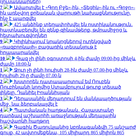
(լուսանկարներ)
7
Ավարտվել է «Գող Բջե»-ին, «Տեցիկ»-ին ու «Գոջո»-
ին առնչվող քրեական վարույթի նախաքննությունը.
ինչ է պարզվել
8
425 անձինք տեղափոխվել են ոստիկանություն․
հայտնաբերվել են զենք-զինամթերք, թմրամիջոց և
հետախուզվողներ
9
Կիլիկիայում կրակոցներով ուղեկցված
«ռազբորկայի» բացառիկ տեսանյութ է
հրապարակվել
10
Գազ չի լինի օգոստոսի 4-ին ժամը 09:00-ից մինչև
ժամը 18:00-ն
1
Ջուր չի լինի հուլիսի 28-ին ժամը 07.00-ից մինչև
հուլիսի 29-ը ժամը 07.00-ն
2
Խստորեն դատապարտում եմ Ռուբեն
Ռուբինյանի կողմից Ստամբուլում թուրք տեսած
լինելը. Դանիել Իոաննիսյան
3
Դերասանին մեղադրում են մանկապղծության
մեջ․ նա ձերբակալվել է
4
Պատմական հաղթանակ․ Հայաստանը
դարձավ աշխարհի առաջնության մեդալային
հաշվարկի հաղթող
5
Գագիկ Ծառուկյանից կբռնագանձվի 75 անշարժ
գույք, 42 ավտոմեքենա, 105 միլիարդ 865 միլիոն 865