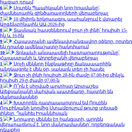
հազար դրամ
6
Սուրեն Պապիկյանի նոր հրամանը՝
ժամկետային զինծառայողների վերաբերյալ
7
10 միլիոն երկրպագու պահանջում է վտարել
Արգենտինային ԱԱ-2026-ից
8
Տասնյակ հասցեներում ջուր չի լինի՝ հուլիսի 15-
ին և 16-ին
9
Հայաստանի ամենավտանգավոր օձերը. որտեղ
են դրանք ամենաշատը հանդիպում
10
Տոկաևի անսպասելի հայտարարությունը՝
Հայաստանի և Ադրբեջանի վերաբերյալ
1
Սոչի մեկնող ինքնաթիռը ճանապարհին
անցկացրել է մեկ օր, սակայն տեղ չի հասել
2
Ջուր չի լինի հուլիսի 28-ին ժամը 07.00-ից մինչև
հուլիսի 29-ը ժամը 07.00-ն
3
Ո՞րն է սիրված արտիստ Արտաշես
Ալեքսանյանի մահվան պատճառը. հայտնի են
մանրամասներ
4
Խստորեն դատապարտում եմ Ռուբեն
Ռուբինյանի կողմից Ստամբուլում թուրք տեսած
լինելը. Դանիել Իոաննիսյան
5
Նորայրը մեկնել էր հանգստի, արդեն
վերադառնում է. նոր մանրամասներ՝ ողբերգական
դեպքից