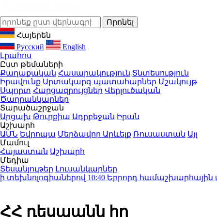
Հայերեն
Русский
English
Լրահոս
Ըստ թեմաների
Քաղաքական
Հասարակություն
Տնտեսություն
Իրավունք
Արտակարգ պատահարներ
Մշակույթ
Սպորտ
Հարցազրույցներ
Վերլուծական
Ծաղրանկարներ
Տարածաշրջան
Արցախ
Թուրքիա
Ադրբեջան
Իրան
Աշխարհ
ԱՄՆ
Եվրոպա
Մերձավոր Արևելք
Ռուսաստան
Այլ
Մամուլ
Հայաստան
Աշխարհ
Մեդիա
Տեսանյութեր
Լուսանկարներ
տեխնոլոգիաներով
10:40
Երրորդ համաշխարհային պատե
ՀՀ դեսպանն իր