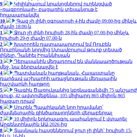
9
Կիլիկիայում կրակոցներով ուղեկցված
«ռազբորկայի» բացառիկ տեսանյութ է
հրապարակվել
10
Գազ չի լինի օգոստոսի 4-ին ժամը 09:00-ից մինչև
ժամը 18:00-ն
1
Ջուր չի լինի հուլիսի 28-ին ժամը 07.00-ից մինչև
հուլիսի 29-ը ժամը 07.00-ն
2
Խստորեն դատապարտում եմ Ռուբեն
Ռուբինյանի կողմից Ստամբուլում թուրք տեսած
լինելը. Դանիել Իոաննիսյան
3
Դերասանին մեղադրում են մանկապղծության
մեջ․ նա ձերբակալվել է
4
Պատմական հաղթանակ․ Հայաստանը
դարձավ աշխարհի առաջնության մեդալային
հաշվարկի հաղթող
5
Գագիկ Ծառուկյանից կբռնագանձվի 75 անշարժ
գույք, 42 ավտոմեքենա, 105 միլիարդ 865 միլիոն 865
հազար դրամ
6
Սուրեն Պապիկյանի նոր հրամանը՝
ժամկետային զինծառայողների վերաբերյալ
7
10 միլիոն երկրպագու պահանջում է վտարել
Արգենտինային ԱԱ-2026-ից
8
Տասնյակ հասցեներում ջուր չի լինի՝ հուլիսի 15-
ին և 16-ին