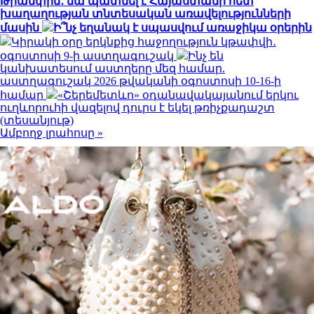
Թրամփին․ նա պատմել է Հայաստանի հետ
խաղաղության տնտեսական առավելությունների
մասին
Ի՞նչ եղանակ է սպասվում առաջիկա օրերին
Կիրակի օրը երկնքից հաջողություն կթափվի․
օգոստոսի 9-ի աստղագուշակ
Ինչ են
կանխատեսում աստղերը մեզ համար.
աստղագուշակ 2026 թվականի օգոստոսի 10-16-ի
համար
«Շերեմետևո» օդանավակայանում երկու
ուղևորուհի վազելով դուրս է եկել թռիչքադաշտ
(տեսանյութ)
Ամբողջ լրահոսը »