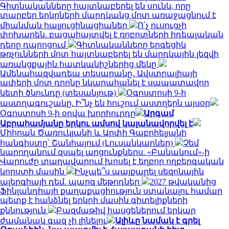
Գիտնականները հայտնաբերել են սունկ, որը
տարբեր երկրների մարդկանց մոտ առաջացնում է
միանման հալյուցինացիաներ
Ո՛չ ուսուցչի
փոխարեն. բացահայտվել է ռոբոտների իդեալական
դերը դպրոցում
Գիտնականները երգեցիկ
թռչունների մոտ հայտնաբերել են մարդկային լեզվի
առանցքային հատկանիշներից մեկը
Ամենահազվադեպ տեսարանը․ Ավստրալիայի
ափերի մոտ դրոնը նկարահանել է սապատավոր
կետի ծնունդը (տեսանյութ)
Օգոստոսի 9-ի
աստղագուշակը. Ի՞նչ են հուշում աստղերն այսօր
Օգոստոսի 9-ի օրվա խորհուրդը
Արգամ
Աբրահամյանը երկու ամսով կալանավորվել է
Միհրան Ծառուկյանի և Արփի Գաբրիելյանի
հանգիստը՝ Շանհայում (Լուսանկարներ)
Չեմ
կարողանում զսպել արցունքներս. «Բանակում»-ի
Վարուժը տաղավարում խոսել է եղբոր ողբերգական
կորստի մասին
Ինչպե՞ս պայքարել սեզոնային
ալերգիայի դեմ. պարզ մեթոդներ
2027 թվականից
Ֆինլանդիայի քաղաքացիություն ստանալու համար
պետք է հանձնել երկրի մասին գիտելիքների
քննություն
Բազմաթիվ հասցեներում երկար
ժամանակ գազ չի լինելու
Ալիևը նամակ է գրել