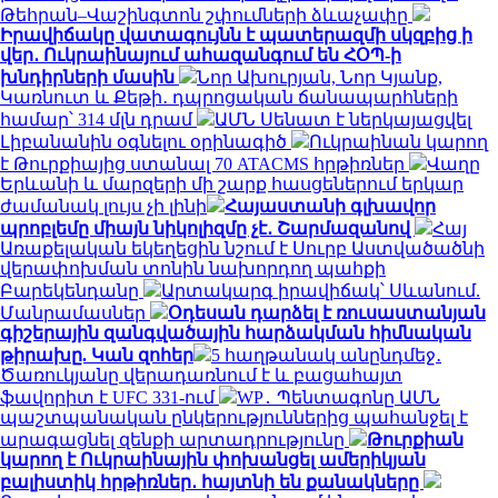
Թեհրան–Վաշինգտոն շփումների ձևաչափը
Իրավիճակը վատագույնն է պատերազմի սկզբից ի
վեր․ Ուկրաինայում ահազանգում են ՀՕՊ-ի
խնդիրների մասին
Նոր Ախուրյան, Նոր Կյանք,
Կառնուտ և Քեթի․ դպրոցական ճանապարհների
համար՝ 314 մլն դրամ
ԱՄՆ Սենատ է ներկայացվել
Լիբանանին օգնելու օրինագիծ
Ուկրաինան կարող
է Թուրքիայից ստանալ 70 ATACMS հրթիռներ
Վաղը
Երևանի և մարզերի մի շարք հասցեներում երկար
ժամանակ լույս չի լինի
Հայաստանի գլխավոր
պրոբլեմը միայն նիկոլիզմը չէ․ Շարմազանով
Հայ
Առաքելական եկեղեցին նշում է Սուրբ Աստվածածնի
վերափոխման տոնին նախորդող պահքի
Բարեկենդանը
Արտակարգ իրավիճակ՝ Սևանում.
Մանրամասներ
Օդեսան դարձել է ռուսաստանյան
գիշերային զանգվածային հարձակման հիմնական
թիրախը. Կան զոհեր
5 հաղթանակ անընդմեջ․
Ծառուկյանը վերադառնում է և բացահայտ
ֆավորիտ է UFC 331-ում
WP․ Պենտագոնը ԱՄՆ
պաշտպանական ընկերություններից պահանջել է
արագացնել զենքի արտադրությունը
Թուրքիան
կարող է Ուկրաինային փոխանցել ամերիկյան
բալիստիկ հրթիռներ․ հայտնի են քանակները