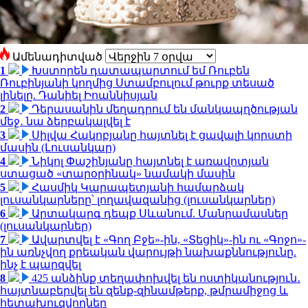
Ամենադիտված
1
Խստորեն դատապարտում եմ Ռուբեն
Ռուբինյանի կողմից Ստամբուլում թուրք տեսած
լինելը. Դանիել Իոաննիսյան
2
Դերասանին մեղադրում են մանկապղծության
մեջ․ նա ձերբակալվել է
3
Սիլվա Հակոբյանը հայտնել է ցավալի կորստի
մասին (Լուսանկար)
4
Նիկոլ Փաշինյանը հայտնել է առավոտյան
ստացած «տարօրինակ» նամակի մասին
5
Հասմիկ Կարապետյանի համարձակ
լուսանկարները՝ լողավազանից (լուսանկարներ)
6
Արտակարգ դեպք Սևանում. Մանրամասներ
(լուսանկարներ)
7
Ավարտվել է «Գող Բջե»-ին, «Տեցիկ»-ին ու «Գոջո»-
ին առնչվող քրեական վարույթի նախաքննությունը.
ինչ է պարզվել
8
425 անձինք տեղափոխվել են ոստիկանություն․
հայտնաբերվել են զենք-զինամթերք, թմրամիջոց և
հետախուզվողներ