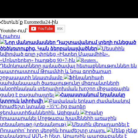
Հետևե՛ք Euromedia24-ին
Youtube-ում`
Լրահոս
Նոր մանրամասներ Դաշտավանում տեղի ունեցած
ծեծկռտուքից. Կան ձերբակալվածներ
Մեսսիին
նվիրված գոլը չփրկեց «Ինտեր Մայամիին»․
«Մոնտերեյը» հաղթեց 90+7-ին
Reuters․
Դեմոկրատները լայնածավալ հետաքննություններ են
պատրաստում Թրամփի և նրա գործարար
շրջապատի նկատմամբ
Ֆինլանդիայի
սահմանապահ ծառայությունը միգրանտների
անօրինական տեղափոխման խոշոր միջազգային
ցանց է բացահայտել
Հայաստանում եղանակը
կտրուկ կփոխվի
Բավական երկար ժամանակով
հրաժեշտ կտանք +35°C-ից բարձր
ջերմաստիճաններին. Ազիզյան
Իրանը
հրապարակել Մոջթաբա Խամենեիի առաջին
տեսանյութը (տեսանյութ)
Մեսսին վերադարձել է
Ռոսարիո՝ հորը վերջին հրաժեշտը տալու
Մենք չենք
բանակցում ԱՄՆ-ի հետ․ Արաղչին պարզաբանել է