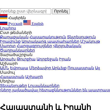
Հայերեն
Русский
English
Լրահոս
Ըստ թեմաների
Քաղաքական
Հասարակություն
Տնտեսություն
Իրավունք
Արտակարգ պատահարներ
Մշակույթ
Սպորտ
Հարցազրույցներ
Վերլուծական
Ծաղրանկարներ
Տարածաշրջան
Արցախ
Թուրքիա
Ադրբեջան
Իրան
Աշխարհ
ԱՄՆ
Եվրոպա
Մերձավոր Արևելք
Ռուսաստան
Այլ
Մամուլ
Հայաստան
Աշխարհ
Մեդիա
Տեսանյութեր
Լուսանկարներ
ները լայնածավալ հետաքննություններ են պատրաս
Հայաստանի և Իրանի