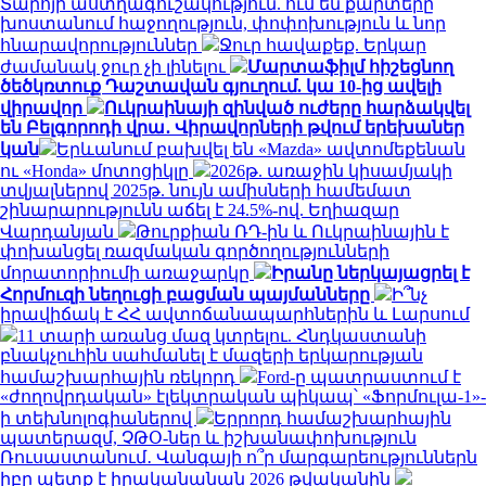
Տարոյի աստղագուշակություն. ում են քարտերը
խոստանում հաջողություն, փոփոխություն և նոր
հնարավորություններ
Ջուր հավաքեք. Երկար
ժամանակ ջուր չի լինելու
Մարտաֆիլմ հիշեցնող
ծեծկռտուք Դաշտավան գյուղում. կա 10-ից ավելի
վիրավոր
Ուկրաինայի զինված ուժերը հարձակվել
են Բելգորոդի վրա․ Վիրավորների թվում երեխաներ
կան
Երևանում բախվել են «Mazda» ավտոմեքենան
ու «Honda» մոտոցիկլը
2026թ. առաջին կիսամյակի
տվյալներով 2025թ. նույն ամիսների համեմատ
շինարարությունն աճել է 24.5%-ով. Եղիազար
Վարդանյան
Թուրքիան ՌԴ-ին և Ուկրաինային է
փոխանցել ռազմական գործողությունների
մորատորիումի առաջարկը
Իրանը ներկայացրել է
Հորմուզի նեղուցի բացման պայմանները
Ի՞նչ
իրավիճակ է ՀՀ ավտոճանապարհներին և Լարսում
11 տարի առանց մազ կտրելու. Հնդկաստանի
բնակչուհին սահմանել է մազերի երկարության
համաշխարհային ռեկորդ
Ford-ը պատրաստում է
«ժողովրդական» էլեկտրական պիկապ՝ «Ֆորմուլա-1»-
ի տեխնոլոգիաներով
Երրորդ համաշխարհային
պատերազմ, ՉԹՕ-ներ և իշխանափոխություն
Ռուսաստանում․ Վանգայի ո՞ր մարգարեություններն
իբր պետք է իրականանան 2026 թվականին