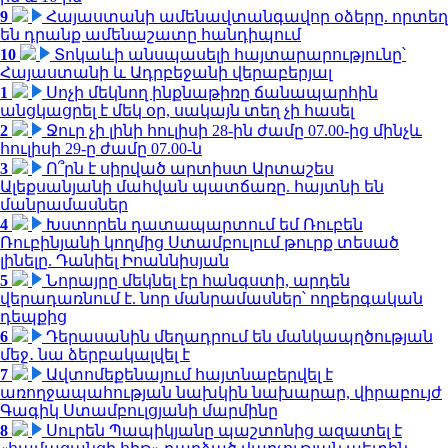
9
Հայաստանի ամենավտանգավոր օձերը. որտեղ
են դրանք ամենաշատը հանդիպում
10
Տոկաևի անսպասելի հայտարարությունը՝
Հայաստանի և Ադրբեջանի վերաբերյալ
1
Սոչի մեկնող ինքնաթիռը ճանապարհին
անցկացրել է մեկ օր, սակայն տեղ չի հասել
2
Ջուր չի լինի հուլիսի 28-ին ժամը 07.00-ից մինչև
հուլիսի 29-ը ժամը 07.00-ն
3
Ո՞րն է սիրված արտիստ Արտաշես
Ալեքսանյանի մահվան պատճառը. հայտնի են
մանրամասներ
4
Խստորեն դատապարտում եմ Ռուբեն
Ռուբինյանի կողմից Ստամբուլում թուրք տեսած
լինելը. Դանիել Իոաննիսյան
5
Նորայրը մեկնել էր հանգստի, արդեն
վերադառնում է. նոր մանրամասներ՝ ողբերգական
դեպքից
6
Դերասանին մեղադրում են մանկապղծության
մեջ․ նա ձերբակալվել է
7
Ավտոմեքենայում հայտնաբերվել է
առողջապահության նախկին նախարար, վիրաբույժ
Գագիկ Ստամբուլցյանի մարմինը
8
Սուրեն Պապիկյանը պաշտոնից ազատել է