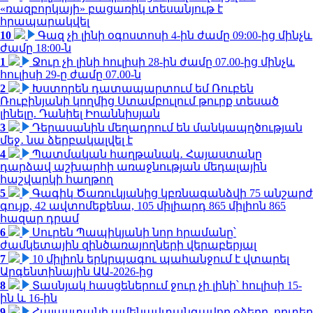
«ռազբորկայի» բացառիկ տեսանյութ է
հրապարակվել
10
Գազ չի լինի օգոստոսի 4-ին ժամը 09:00-ից մինչև
ժամը 18:00-ն
1
Ջուր չի լինի հուլիսի 28-ին ժամը 07.00-ից մինչև
հուլիսի 29-ը ժամը 07.00-ն
2
Խստորեն դատապարտում եմ Ռուբեն
Ռուբինյանի կողմից Ստամբուլում թուրք տեսած
լինելը. Դանիել Իոաննիսյան
3
Դերասանին մեղադրում են մանկապղծության
մեջ․ նա ձերբակալվել է
4
Պատմական հաղթանակ․ Հայաստանը
դարձավ աշխարհի առաջնության մեդալային
հաշվարկի հաղթող
5
Գագիկ Ծառուկյանից կբռնագանձվի 75 անշարժ
գույք, 42 ավտոմեքենա, 105 միլիարդ 865 միլիոն 865
հազար դրամ
6
Սուրեն Պապիկյանի նոր հրամանը՝
ժամկետային զինծառայողների վերաբերյալ
7
10 միլիոն երկրպագու պահանջում է վտարել
Արգենտինային ԱԱ-2026-ից
8
Տասնյակ հասցեներում ջուր չի լինի՝ հուլիսի 15-
ին և 16-ին
9
Հայաստանի ամենավտանգավոր օձերը. որտեղ