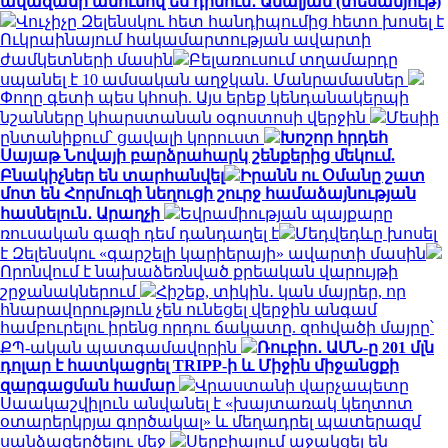
ավազանի անունով ես դիմում․ Ամալյան (տեսանյութ)
Վուչիչը Զելենսկու հետ հանդիպումից հետո խոսել է
Ուկրաինայում հակամարտության ավարտի
ժամկետների մասին
Բելառուսում տղամարդը
սպանել է 10 ամսական աղջկան. Մանրամասներ
Փողը գետի պես կհոսի. Այս երեք կենդանակերպի
նշանները կհարստանան օգոստոսի վերջին
Մեսիի
ընտանիքում՝ ցավալի կորուստ
Խոշոր հրդեհ
Սայաթ Նովայի բարձրահարկ շենքերից մեկում.
Բնակիչներ են տարհանվել
Իրանն ու Օմանը շատ
մոտ են Հորմուզի նեղուցի շուրջ համաձայնության
հասնելուն․ Արաղչի
Եվրամիության պայքարը
ռուսական գազի դեմ դանդաղել է
Մեդվեդևը խոսել
է Զելենսկու «գարշելի կարիերայի» ավարտի մասին
Որոնվում է նախաձեռնված քրեական վարույթի
շրջանակներում
Հիշեք, տիկին․ կան մայրեր, որ
հնարավորություն չեն ունեցել վերջին անգամ
համբուրելու իրենց որդու ճակատը. զոհվածի մայրը՝
ՔՊ-ական պատգամավորին
Ռուբիո․ ԱՄՆ-ը 201 մլն
դոլար է հատկացրել TRIPP-ի և Միջին միջանցքի
զարգացման համար
Վրաստանի վարչապետը
Սաակաշվիլուն անվանել է «խայտառակ կեղտոտ
օտարերկրյա գործակալ» և մեղադրել պատերազմ
սանձազերծելու մեջ
Սերբիայում աջակցել են