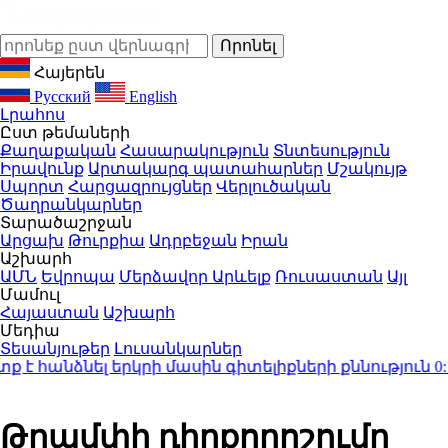
Հայերեն
Русский
English
Լրահոս
Ըստ թեմաների
Քաղաքական
Հասարակություն
Տնտեսություն
Իրավունք
Արտակարգ պատահարներ
Մշակույթ
Սպորտ
Հարցազրույցներ
Վերլուծական
Ծաղրանկարներ
Տարածաշրջան
Արցախ
Թուրքիա
Ադրբեջան
Իրան
Աշխարհ
ԱՄՆ
Եվրոպա
Մերձավոր Արևելք
Ռուսաստան
Այլ
Մամուլ
Հայաստան
Աշխարհ
Մեդիա
Տեսանյութեր
Լուսանկարներ
անձնել երկրի մասին գիտելիքների քննություն
0:16
Բ
Թրամփի դիրքորոշումը