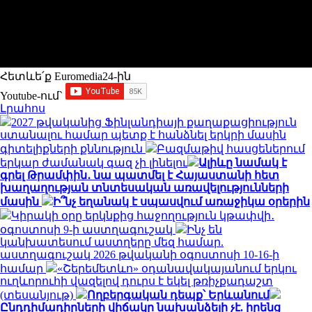
Հետևե՛ք Euromedia24-ին
Youtube-ում`
Լրահոս
2027 թվականից Ֆինլանդիայի քաղաքացիություն
ստանալու համար պետք է հանձնել երկրի մասին
գիտելիքների քննություն
Բազմաթիվ հասցեներում
երկար ժամանակ գազ չի լինելու
Ալիևը նամակ է
գրել Թրամփին․ նա պատմել է Հայաստանի հետ
խաղաղության տնտեսական առավելությունների
մասին
Ի՞նչ եղանակ է սպասվում առաջիկա օրերին
Կիրակի օրը երկնքից հաջողություն կթափվի․
օգոստոսի 9-ի աստղագուշակ
Ինչ են
կանխատեսում աստղերը մեզ համար.
աստղագուշակ 2026 թվականի օգոստոսի 10-16-ի
համար
«Շերեմետևո» օդանավակայանում երկու
ուղևորուհի վազելով դուրս է եկել թռիչքադաշտ
(տեսանյութ)
Ողբերգական դեպք՝ Երևանում
Ընդդիմադիրների վիճակը նախանձելի չէ. իրենց