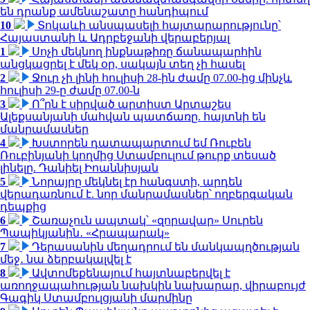
են դրանք ամենաշատը հանդիպում
10
Տոկաևի անսպասելի հայտարարությունը՝
Հայաստանի և Ադրբեջանի վերաբերյալ
1
Սոչի մեկնող ինքնաթիռը ճանապարհին
անցկացրել է մեկ օր, սակայն տեղ չի հասել
2
Ջուր չի լինի հուլիսի 28-ին ժամը 07.00-ից մինչև
հուլիսի 29-ը ժամը 07.00-ն
3
Ո՞րն է սիրված արտիստ Արտաշես
Ալեքսանյանի մահվան պատճառը. հայտնի են
մանրամասներ
4
Խստորեն դատապարտում եմ Ռուբեն
Ռուբինյանի կողմից Ստամբուլում թուրք տեսած
լինելը. Դանիել Իոաննիսյան
5
Նորայրը մեկնել էր հանգստի, արդեն
վերադառնում է. նոր մանրամասներ՝ ողբերգական
դեպքից
6
Շառաչուն ապտակ՝ «զորավար» Սուրեն
Պապիկյանին․ «Հրապարակ»
7
Դերասանին մեղադրում են մանկապղծության
մեջ․ նա ձերբակալվել է
8
Ավտոմեքենայում հայտնաբերվել է
առողջապահության նախկին նախարար, վիրաբույժ
Գագիկ Ստամբուլցյանի մարմինը