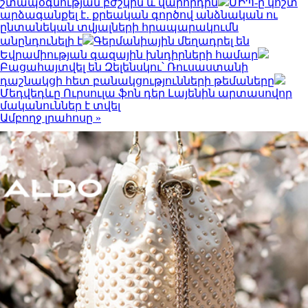
շտապօգնության բժշկին և վարորդին
ՄԻՊ-ը կոշտ
արձագանքել է․ քրեական գործով անձնական ու
ընտանեկան տվյալների հրապարակումն
անընդունելի է
Գերմանիային մեղադրել են
Եվրամիության գազային խնդիրների համար
Բացահայտվել են Զելենսկու՝ Ռուսաստանի
դաշնակցի հետ բանակցությունների թեմաները
Մեդվեդևը Ուրսուլա ֆոն դեր Լայենին արտասովոր
մականուններ է տվել
Ամբողջ լրահոսը »