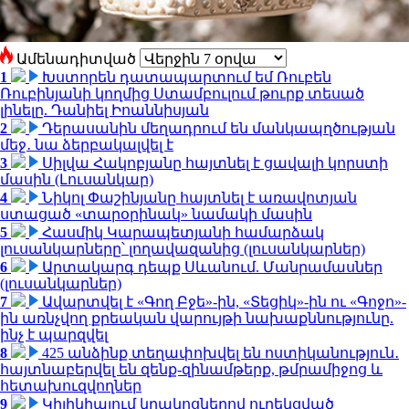
Ամենադիտված
1
Խստորեն դատապարտում եմ Ռուբեն
Ռուբինյանի կողմից Ստամբուլում թուրք տեսած
լինելը. Դանիել Իոաննիսյան
2
Դերասանին մեղադրում են մանկապղծության
մեջ․ նա ձերբակալվել է
3
Սիլվա Հակոբյանը հայտնել է ցավալի կորստի
մասին (Լուսանկար)
4
Նիկոլ Փաշինյանը հայտնել է առավոտյան
ստացած «տարօրինակ» նամակի մասին
5
Հասմիկ Կարապետյանի համարձակ
լուսանկարները՝ լողավազանից (լուսանկարներ)
6
Արտակարգ դեպք Սևանում. Մանրամասներ
(լուսանկարներ)
7
Ավարտվել է «Գող Բջե»-ին, «Տեցիկ»-ին ու «Գոջո»-
ին առնչվող քրեական վարույթի նախաքննությունը.
ինչ է պարզվել
8
425 անձինք տեղափոխվել են ոստիկանություն․
հայտնաբերվել են զենք-զինամթերք, թմրամիջոց և
հետախուզվողներ
9
Կիլիկիայում կրակոցներով ուղեկցված