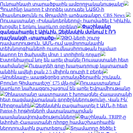
Ուկրաինայի տարածքային ամբողջականությանը
Պուտինը կարող է փորձել ստուգել ՆԱՏՕ-ի
միասնությունն ու Թրամփի արձագանքը. CBS News
Ռուսաստանը «Իսկանդերներով» հարվածել է Կիևին․
խոցվել է երկու կարևոր օբյեկտ
Փաշինյանը
զանգահարել է Ալիևին. Զելենսկին մտնում է ՌԴ
դաշնակցի «տարածք»
ՉԹՕ-ների շուրջ
դավադրություն․ ԱՄՆ-ում այլմոլորակային
տեխնոլոգիաների ուսումնասիրության համար
կարող էր ծախսվել մոտ 1 տրիլիոն դոլար
Էստոնիայում կոչ են արել փակել Ռուսաստանի հետ
սահմանը
Ուգալդեի գոլը խաղադրույք կատարած
անձին ավելի քան 2,5 միլիոն ռուբլի է բերել
«Արսենալը» պայթեցրեց տրանսֆերային շուկան․
Բրունո Գիմարայեշը՝ £75 մլն-ով
Ռուսաստանում
կարևոր նախազգուշացում են արել Եվրամիությանը
Չինաստանը պատրաստ է խորացնել Հայաստանի
հետ ռազմավարական գործընկերությունը․ Վան Ին՝
Միրզոյանին
Զելենսկին բացահայտել է ԱՄՆ-ի հետ
Patriot-ի հրթիռների մատակարարման
պայմանավորվածությունները
Փաշինյան․ TRIPP-ը
կփոխի Հայաստանի դիրքը համաշխարհային
ներդրումային քարտեզում
Տղամարդը ծեծել է