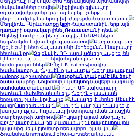
Մեդվեդևը Ուրսուլա ֆոն դեր Լայենին արտասովոր
մականուններ է տվել
Սիցիլիայի գլխավոր
օդանավակայանը դադարեցրել է չվերթների
ընդունումը Էթնա հրաբխի ժայթքման պատճառով
Մեդվեդև․ «Արևմուտքը կլքի Հայաստանին, երբ այն
դադարի օգտակար լինել Ռուսաստանի դեմ»
Գելենջիկում լողափերը փակվել են ԱԹՍ-ների
հարձակման վտանգի պատճառով
Քաղաքագետը
նշել է ԵՄ-ի հետ Հայաստանի մերձեցման հնարավոր
հետևանքը
Զելենսկի․ ՌԴ հարվածները ավերել են
էլեկտրակայաններ, հիվանդանոցներ ու
համալսարաններ
Ի՞նչ է Patriot հրթիռային
համակարգը և ինչու են դրա պաշարները սպառվում
ամբողջ աշխարհում
Թուրքիան փակում է Սև ծովի
ճանապարհը․ Նովոռոսիյսկ մեկնող նավերի անցումը
սահմանափակվում է
Իրանի ԱԳ նախարարը
հարևան մահմեդական երկրներին «իսկական
եղբայրության» կոչ է արել
Մահացել է Լիոնել Մեսսիի
հայրը՝ Խորխե Մեսսին
Ռուբինյանը շնորհավորել է
խաղաղության հռչակագրի ստորագրման առաջին
տարեդարձի առիթով
Բուլղարիայում անօդաչու
թռչող սարք է պայթել գազատարի կոմպրեսորային
կայանից մեկ կիլոմետր հեռավորության վրա
Ֆրանսիան ողջունում է հայ-ադրբեջանական