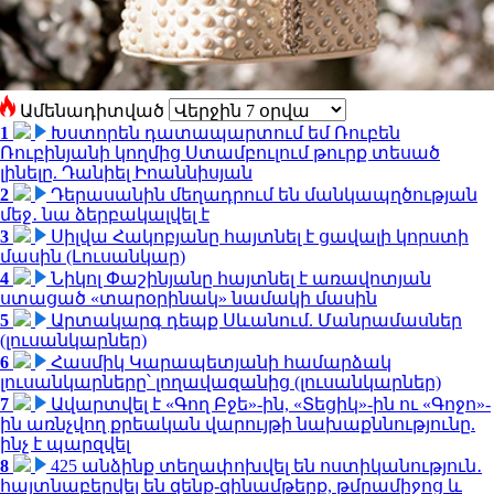
Ամենադիտված
1
Խստորեն դատապարտում եմ Ռուբեն
Ռուբինյանի կողմից Ստամբուլում թուրք տեսած
լինելը. Դանիել Իոաննիսյան
2
Դերասանին մեղադրում են մանկապղծության
մեջ․ նա ձերբակալվել է
3
Սիլվա Հակոբյանը հայտնել է ցավալի կորստի
մասին (Լուսանկար)
4
Նիկոլ Փաշինյանը հայտնել է առավոտյան
ստացած «տարօրինակ» նամակի մասին
5
Արտակարգ դեպք Սևանում. Մանրամասներ
(լուսանկարներ)
6
Հասմիկ Կարապետյանի համարձակ
լուսանկարները՝ լողավազանից (լուսանկարներ)
7
Ավարտվել է «Գող Բջե»-ին, «Տեցիկ»-ին ու «Գոջո»-
ին առնչվող քրեական վարույթի նախաքննությունը.
ինչ է պարզվել
8
425 անձինք տեղափոխվել են ոստիկանություն․
հայտնաբերվել են զենք-զինամթերք, թմրամիջոց և