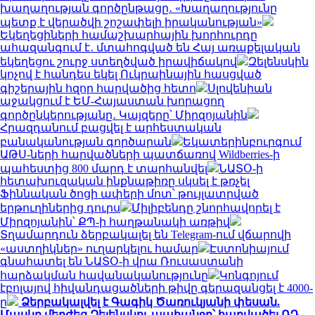
խաղաղության գործընթացը․ «Խաղաղությունը
պետք է վերածվի շոշափելի իրականության»
Եկեղեցիների համաշխարհային խորհուրդը
ահազանգում է․ մտահոգված են Հայ առաքելական
եկեղեցու շուրջ ստեղծված իրավիճակով
Զելենսկին
կոչով է հանդես եկել Ուկրաինային հասցված
գիշերային հզոր հարվածից հետո
Սլովենիան
աջակցում է ԵՄ-Հայաստան խորացող
գործընկերությանը․ Կայզերը՝ Միրզոյանին
Հրազդանում բացվել է արհեստական
բանականության գործարան
Եկատերինբուրգում
ԱԹՍ-ների հարվածների պատճառով Wildberries-ի
պահեստից 800 մարդ է տարհանվել
ՆԱՏՕ-ի
հետախուզական ինքնաթիռը սկսել է թռչել
Ֆիննական ծոցի ափերի մոտ՝ թույլատրված
երթուղիներից դուրս
Միլիբենդը շնորհավորել է
Միրզոյանին՝ ՔՊ-ի հաղթանակի առթիվ
Տղամարդուն ձերբակալել են Telegram-ում վճարովի
«աստղիկներ» ուղարկելու համար
Էստոնիայում
գնահատել են ՆԱՏՕ-ի վրա Ռուսաստանի
հարձակման հավանականությունը
Կոնգոյում
էբոլայով հիվանդացածների թիվը գերազանցել է 4000-
ը
Ձերբակալվել է Գագիկ Ծառուկյանի փեսան.
Մասկը մերժեց Զելենսկու պահանջը՝ հարվածել ՌԴ-