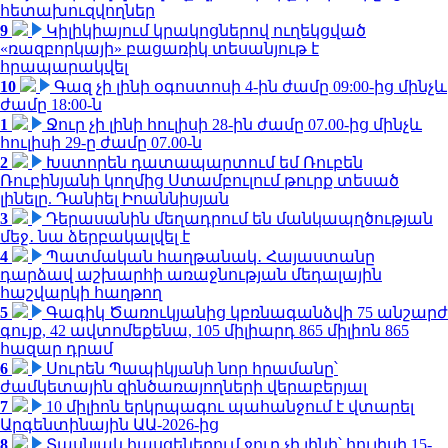
հետախուզվողներ
9
Կիլիկիայում կրակոցներով ուղեկցված
«ռազբորկայի» բացառիկ տեսանյութ է
հրապարակվել
10
Գազ չի լինի օգոստոսի 4-ին ժամը 09:00-ից մինչև
ժամը 18:00-ն
1
Ջուր չի լինի հուլիսի 28-ին ժամը 07.00-ից մինչև
հուլիսի 29-ը ժամը 07.00-ն
2
Խստորեն դատապարտում եմ Ռուբեն
Ռուբինյանի կողմից Ստամբուլում թուրք տեսած
լինելը. Դանիել Իոաննիսյան
3
Դերասանին մեղադրում են մանկապղծության
մեջ․ նա ձերբակալվել է
4
Պատմական հաղթանակ․ Հայաստանը
դարձավ աշխարհի առաջնության մեդալային
հաշվարկի հաղթող
5
Գագիկ Ծառուկյանից կբռնագանձվի 75 անշարժ
գույք, 42 ավտոմեքենա, 105 միլիարդ 865 միլիոն 865
հազար դրամ
6
Սուրեն Պապիկյանի նոր հրամանը՝
ժամկետային զինծառայողների վերաբերյալ
7
10 միլիոն երկրպագու պահանջում է վտարել
Արգենտինային ԱԱ-2026-ից
8
Տասնյակ հասցեներում ջուր չի լինի՝ հուլիսի 15-