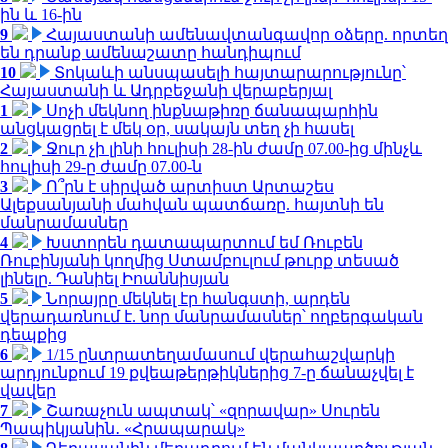
ին և 16-ին
9
Հայաստանի ամենավտանգավոր օձերը. որտեղ
են դրանք ամենաշատը հանդիպում
10
Տոկաևի անսպասելի հայտարարությունը՝
Հայաստանի և Ադրբեջանի վերաբերյալ
1
Սոչի մեկնող ինքնաթիռը ճանապարհին
անցկացրել է մեկ օր, սակայն տեղ չի հասել
2
Ջուր չի լինի հուլիսի 28-ին ժամը 07.00-ից մինչև
հուլիսի 29-ը ժամը 07.00-ն
3
Ո՞րն է սիրված արտիստ Արտաշես
Ալեքսանյանի մահվան պատճառը. հայտնի են
մանրամասներ
4
Խստորեն դատապարտում եմ Ռուբեն
Ռուբինյանի կողմից Ստամբուլում թուրք տեսած
լինելը. Դանիել Իոաննիսյան
5
Նորայրը մեկնել էր հանգստի, արդեն
վերադառնում է. նոր մանրամասներ՝ ողբերգական
դեպքից
6
1/15 ընտրատեղամասում վերահաշվարկի
արդյունքում 19 քվեաթերթիկներից 7-ը ճանաչվել է
վավեր
7
Շառաչուն ապտակ՝ «զորավար» Սուրեն
Պապիկյանին․ «Հրապարակ»