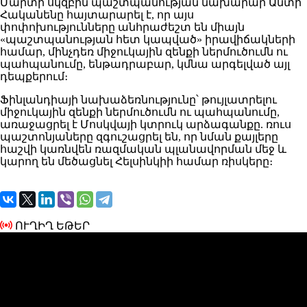
Մարտի սկզբին պաշտպանության նախարար Անտի
Հականենը հայտարարել է, որ այս
փոփոխությունները անհրաժեշտ են միայն
«պաշտպանության հետ կապված» իրավիճակների
համար, մինչդեռ միջուկային զենքի ներմուծումն ու
պահպանումը, ենթադրաբար, կմնա արգելված այլ
դեպքերում։
Ֆինլանդիայի նախաձեռնությունը՝ թույլատրելու
միջուկային զենքի ներմուծումն ու պահպանումը,
առաջացրել է Մոսկվայի կտրուկ արձագանքը. ռուս
պաշտոնյաները զգուշացրել են, որ նման քայլերը
հաշվի կառնվեն ռազմական պլանավորման մեջ և
կարող են մեծացնել Հելսինկիի համար ռիսկերը։
ՈՒՂԻՂ ԵԹԵՐ