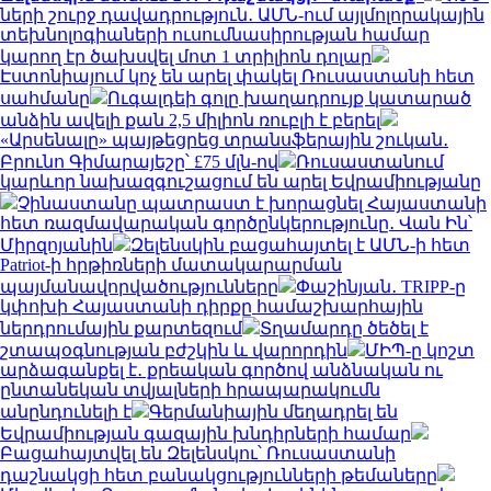
ների շուրջ դավադրություն․ ԱՄՆ-ում այլմոլորակային
տեխնոլոգիաների ուսումնասիրության համար
կարող էր ծախսվել մոտ 1 տրիլիոն դոլար
Էստոնիայում կոչ են արել փակել Ռուսաստանի հետ
սահմանը
Ուգալդեի գոլը խաղադրույք կատարած
անձին ավելի քան 2,5 միլիոն ռուբլի է բերել
«Արսենալը» պայթեցրեց տրանսֆերային շուկան․
Բրունո Գիմարայեշը՝ £75 մլն-ով
Ռուսաստանում
կարևոր նախազգուշացում են արել Եվրամիությանը
Չինաստանը պատրաստ է խորացնել Հայաստանի
հետ ռազմավարական գործընկերությունը․ Վան Ին՝
Միրզոյանին
Զելենսկին բացահայտել է ԱՄՆ-ի հետ
Patriot-ի հրթիռների մատակարարման
պայմանավորվածությունները
Փաշինյան․ TRIPP-ը
կփոխի Հայաստանի դիրքը համաշխարհային
ներդրումային քարտեզում
Տղամարդը ծեծել է
շտապօգնության բժշկին և վարորդին
ՄԻՊ-ը կոշտ
արձագանքել է․ քրեական գործով անձնական ու
ընտանեկան տվյալների հրապարակումն
անընդունելի է
Գերմանիային մեղադրել են
Եվրամիության գազային խնդիրների համար
Բացահայտվել են Զելենսկու՝ Ռուսաստանի
դաշնակցի հետ բանակցությունների թեմաները