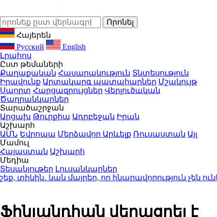
Հայերեն
Русский
English
Լրահոս
Ըստ թեմաների
Քաղաքական
Հասարակություն
Տնտեսություն
Իրավունք
Արտակարգ պատահարներ
Մշակույթ
Սպորտ
Հարցազրույցներ
Վերլուծական
Ծաղրանկարներ
Տարածաշրջան
Արցախ
Թուրքիա
Ադրբեջան
Իրան
Աշխարհ
ԱՄՆ
Եվրոպա
Մերձավոր Արևելք
Ռուսաստան
Այլ
Մամուլ
Հայաստան
Աշխարհ
Մեդիա
Տեսանյութեր
Լուսանկարներ
 տիկին․ կան մայրեր, որ հնարավորություն չեն ուն
Ֆինլանդիան վերացրել է