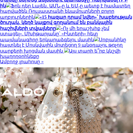
ին
Ֆոն դեր Լայեն․ ԱՄՆ-ը և ԵՄ-ը պետք է համատեղ
հարվածեն Ռուսաստանի եկամուտների բոլոր
աղբյուրներին
«15 հազար դրամ նվեր»՝ խաբեության
ծուղակ․ կեղծ կայքով գողանում են բանկային
հաշիվների տվյալները
«Ոչ մի երաշխիք չեմ
ստացել». Մխիթարյանը՝ «Ինտերի» հետ
պայմանագիրը երկարաձգելու մասին
Սոբյանինը
հայտնել է Մոսկվային մոտեցող 9 անօդաչու թռչող
սարքերի խոցման մասին
Այս տարի ե՞րբ կնշվի
խաղողօրհնեքը
Ամբողջ լրահոսը »