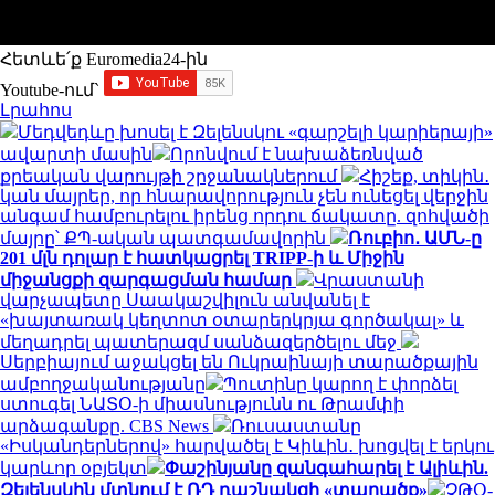
Հետևե՛ք Euromedia24-ին
Youtube-ում`
Լրահոս
Մեդվեդևը խոսել է Զելենսկու «գարշելի կարիերայի»
ավարտի մասին
Որոնվում է նախաձեռնված
քրեական վարույթի շրջանակներում
Հիշեք, տիկին․
կան մայրեր, որ հնարավորություն չեն ունեցել վերջին
անգամ համբուրելու իրենց որդու ճակատը. զոհվածի
մայրը՝ ՔՊ-ական պատգամավորին
Ռուբիո․ ԱՄՆ-ը
201 մլն դոլար է հատկացրել TRIPP-ի և Միջին
միջանցքի զարգացման համար
Վրաստանի
վարչապետը Սաակաշվիլուն անվանել է
«խայտառակ կեղտոտ օտարերկրյա գործակալ» և
մեղադրել պատերազմ սանձազերծելու մեջ
Սերբիայում աջակցել են Ուկրաինայի տարածքային
ամբողջականությանը
Պուտինը կարող է փորձել
ստուգել ՆԱՏՕ-ի միասնությունն ու Թրամփի
արձագանքը. CBS News
Ռուսաստանը
«Իսկանդերներով» հարվածել է Կիևին․ խոցվել է երկու
կարևոր օբյեկտ
Փաշինյանը զանգահարել է Ալիևին.
Զելենսկին մտնում է ՌԴ դաշնակցի «տարածք»
ՉԹՕ-