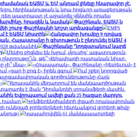
ժամանակ ԵԱՏՄ և ԵՄ անդամ լինելը հնարավոր չէ․
եցու հեղինակության և նրա հոգևոր առաքելության
դեռ պատրաստ չէ աջակցել Վենսին որպես
 մարմինը, հրազեն և նամակ
Փաշինյան․ ԵԱՏՄ-ն
եի շուրջ Փաշինյանի կոշտ արձագանքը
EMPS
մ է ԵԱՏՄ նիստին
Հանցավոր խումբը 9 դրվագ
ան․ Հայաստանը ի գիտություն է ընդունել ԵԱՏՄ 4
 2028 թվականին
Փաշինյանը Ղրղզստանում կարճ
ր
Մեկից բիզնես են խլում, մյուսից` ազատություն,
ընտրությո՞ւն, թե՞ Վեհափառի դատական նիստ․
ը չի՞ մնա»
«Հրապարակ»․ Փաշինյանը «հետեւում» է
 «ցար ի բոգ է» իրեն զգում
Ում շքեղ նորոգված
ատգամավորական գործունեությունը Հայկ
»
Դերասանին մեղադրում են մանկապղծության
յտարարել է Յան Դիոմանդեի տրանսֆերի մասին․
կանին Եվրոպայում ավելի քան 25 հազար մարդու
ու համար
Կոնֆերենցիաների լիգայի որակավորման
ղի ունեցած ջրհեղեղների հետևանքով զոհերի թիվը
անյութ)
Կապահովվեն 61 մանկապարտեզի