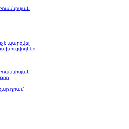
 Իոաննիսյան
նչ է պարզվել
ետախուզվողներ
 Իոաննիսյան
թող
ազար դրամ