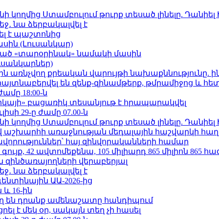
 կողմից Ստամբուլում թուրք տեսած լինելը. Դանիել
ջ․ նա ձերբակալվել է
ել է պաշտոնից
ասին (Լուսանկար)
ացած «տարօրինակ» նամակի մասին
ւսանկարներ)
ո»-ին առնչվող քրեական վարույթի նախաքննությունը. ի
 հայտնաբերվել են զենք-զինամթերք, թմրամիջոց և հ
ժամը 18:00-ն
որկայի» բացառիկ տեսանյութ է հրապարակվել
ւլիսի 29-ը ժամը 07.00-ն
 կողմից Ստամբուլում թուրք տեսած լինելը. Դանիել
աշխարհի առաջնության մեդալային հաշվարկի հաղ
ավորություններ՝ հայ զինվորականների համար
ւյք, 42 ավտոմեքենա, 105 միլիարդ 865 միլիոն 865 հ
 զինծառայողների վերաբերյալ
ջ․ նա ձերբակալվել է
ենտինային ԱԱ-2026-ից
 և 16-ին
ղ են դրանք ամենաշատը հանդիպում
լ է մեկ օր, սակայն տեղ չի հասել