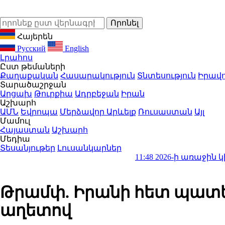
Հայերեն
Русский
English
Լրահոս
Ըստ թեմաների
Քաղաքական
Հասարակություն
Տնտեսություն
Իրավո
Տարածաշրջան
Արցախ
Թուրքիա
Ադրբեջան
Իրան
Աշխարհ
ԱՄՆ
Եվրոպա
Մերձավոր Արևելք
Ռուսաստան
Այլ
Մամուլ
Հայաստան
Աշխարհ
Մեդիա
Տեսանյութեր
Լուսանկարներ
11:48
2026-ի առաջին կիսամյակում
Թրամփ. Իրանի հետ պատե
աղետով