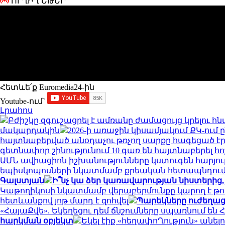
ՈՒՂԻՂ ԵԹԵՐ
Հետևե՛ք Euromedia24-ին
Youtube-ում`
Լրահոս
Բժիշկը զգուշացրել է ամռանը ժամացույց կրելու 
մակարդակին
2026-ի առաջին կիսամյակում ՔԿ-ում 
հայտնաբերված անօդաչու թռչող սարքը հագեցած է
գետնափոր շինությունում 10 գառ են հայտնաբերել 
ԱՄՆ ավիացիոն իշխանությունները կստուգեն հարյու
եպիսկոպոսների նկատմամբ քրեական հետապնդու
Գալստյան
Ի՞նչ կա ձեր կառավարության նիստերից,
Կաթողիկոսի նկատմամբ վերաբերմունքը կարող է թու
հետևանքով յոթ մարդ է զոհվել
Պարեկները ուժեղաց
«ՀայաՔվե». Եկեղեցու դեմ ճնշումները սպառնում 
հարկման օբյեկտ
Եկել էիք «հեղափոՂություն» անել