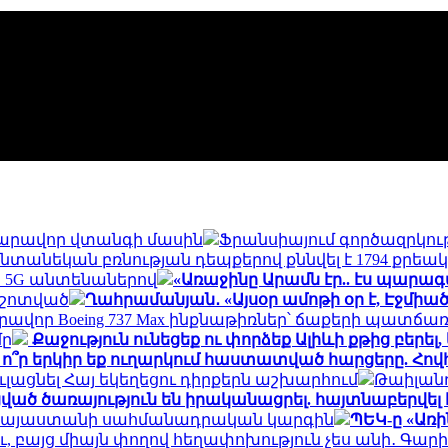
հնարավոր վտանգի մասին
Ֆրանսիայում գործազրկութ
ընտանեկան բռնության դեպքերով քննվել է 1794 քրեա
ր 5G անտենաներով
«Առաջինը Արամն էր.. էս պարագ
հոշոտված
Ղահրամանյան․ «Այսօր ամոթի օր է, Էջմիա
րավոր Boeing 737 Max ինքնաթիռներ՝ ճաքերի պատճա
մը
Քաջություն ունեցեք ու փորձեք Ալիևի քթից բերել
 ո՞ր երկիր եք ուղարկում հաստատված հարցերը. Հո
լացնել Հայ եկեղեցու դիրքերն աշխարհում
Թաիլանդ
ված ծառայություն են իրականացրել. հայտնաբերվե
են Հայաստանի սահմանադրական կարգին
ՊԵԿ-ը «Առի
ու, բայց միայն փողով հեղափոխություն չես անի․ Գար