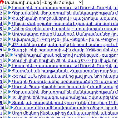
Ամենադիտված
1
Խստորեն դատապարտում եմ Ռուբեն Ռուբինյանի
2
Դերասանին մեղադրում են մանկապղծության մե
3
Փաշինյանի որոշումներով 7 պաշտոնյա ազատվ
4
Սիլվա Հակոբյանը հայտնել է ցավալի կորստի մ
5
Նիկոլ Փաշինյանը հայտնել է առավոտյան ստ
6
Արտակարգ դեպք Սևանում. Մանրամասներ (լո
7
Ավարտվել է «Գող Բջե»-ին, «Տեցիկ»-ին ու «Գոջ
8
425 անձինք տեղափոխվել են ոստիկանություն․
9
Գազ չի լինի օգոստոսի 4-ին ժամը 09:00-ից մինչև 
10
Կիլիկիայում կրակոցներով ուղեկցված «ռազբ
1
Ջուր չի լինի հուլիսի 28-ին ժամը 07.00-ից մինչև հո
2
Խստորեն դատապարտում եմ Ռուբեն Ռուբինյանի
3
Պատմական հաղթանակ․ Հայաստանը դարձավ 
4
ՀՀ-ում ԱՄՆ դեսպանատնից լավ լուր․ նոր հնար
5
Գագիկ Ծառուկյանից կբռնագանձվի 75 անշարժ գո
6
Սուրեն Պապիկյանի նոր հրամանը՝ ժամկետային
7
Դերասանին մեղադրում են մանկապղծության մե
8
10 միլիոն երկրպագու պահանջում է վտարել Արգ
9
Տասնյակ հասցեներում ջուր չի լինի՝ հուլիսի 15-ին
10
Հայաստանի ամենավտանգավոր օձերը. որտե
1
Սոչի մեկնող ինքնաթիռը ճանապարհին անցկացրե