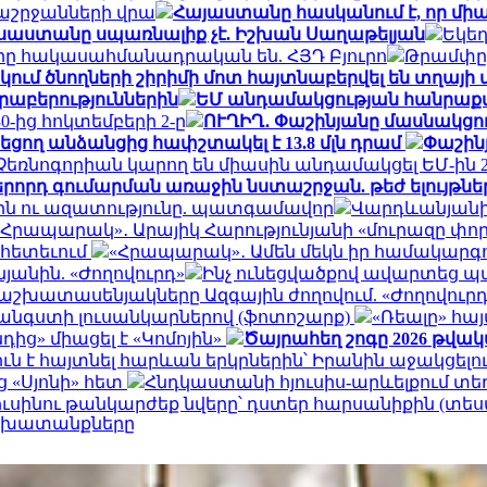
աշրջանների վրա
Հայաստանը հասկանում է, որ միա
ւսաստանը սպառնալիք չէ. Իշխան Սաղաթելյան
Եկեղ
ները հակասահմանադրական են. ՀՅԴ Բյուրո
Թրամփը 
եկում ծնողների շիրիմի մոտ հայտնաբերվել են տղայի
րաբերություններին
ԵՄ անդամակցության հանրաքվ
-ից հոկտեմբերի 2-ը
ՈՒՂԻՂ․ Փաշինյանը մասնակցու
եցող անձանցից հափշտակել է 13.8 մլն դրամ
Փաշինյ
 և Չեռնոգորիան կարող են միասին անդամակցել ԵՄ-ին
երորդ գումարման առաջին նստաշրջան. թեժ ելույթնե
երն ու ազատությունը. պատգամավոր
Վարդևանյանի 
«Հրապարակ»․ Արայիկ Հարությունյանի «մուրազը փոր
ի հետեւում
«Հրապարակ»․ Ամեն մեկն իր համակարգում
յանին. «Ժողովուրդ»
Ինչ ունեցվածքով ավարտեց պ
աշխատասենյակները Ազգային ժողովում. «Ժողովուրդ
 հանգստի լուսանկարներով (ֆոտոշարք)
«Ռեալը» հա
ից» միացել է «Կոմոյին»
Ծայրահեղ շոգը 2026 թվա
ուն է հայտնել հարևան երկրներին՝ Իրանին աջակցել
ց «Սյոնի» հետ
Հնդկաստանի հյուսիս-արևելքում տե
ւսինու թանկարժեք նվերը՝ դստեր հարսանիքին (տես
աշխատանքները