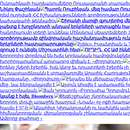
Ուկրաինայի հարձակումները Ռուսաստանի տարած
Նիկոլ Փաշինյան
Պարոն Ռուբինյան, մեզ համար Ռո
դեմ ուղղված ՀՀ իշխանությունների գործողություն
նախագահի թեկնածու
Շիրակի մարզի գյուղերից մ
չպետք է խոչընդոտի անդամ երկրների արտաքին հա
հանդիպումը տեղի կունենա Մինսկում սեպտեմբերի 30
գործողությամբ զինվորական հաշմանդամություն ուն
երկրների հայտարարությունը
Politico. Իսլանդիան
զրույց է ունեցել Միշուստինի հետ
ՈՒՂԻՂ․ ՀՀ ԱԺ ինն
երրորդից փորձում են խլել կրոնական համոզմունքն
խորհրդարանում արտառոց վիճակ է. «Ժողովուրդ»
իրենց շների էջերին, իսկ կնոջ եւ դուստրերի էջերին չ
աշխատասենյակն է տրամադրվել Արայիկ Հարություն
Սարգսյանը. «Ժողովուրդ»
Ինչպես են վերաբաշխվել 
մեջ․ նա ձերբակալվել է
Ալսուն կիսվել է ամառային
պաշտոնական
Յան Կոուտոն «Բորուսիա Դորտմունդ
կյանք է խլել. Bloomberg
Փեզեշքիանը շնորհակալությ
երրորդ փուլի առաջին խաղում «Նոան» ոչ-ոքի խաղա
հասել է 97-ի
Անահիտ Կիրակոսյանի ու նախկին ամո
հիմնանորոգման, վերանորոգման շինարարական 
Ամբողջ լրահոսը »