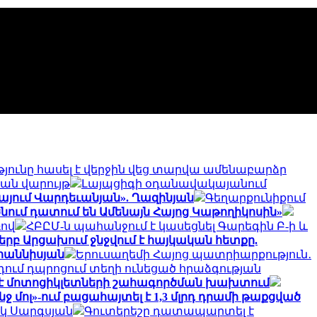
յունը հասել է վերջին վեց տարվա ամենաբարձր
կան վարույթ
Լայպցիգի օդանավակայանում
այում Վարդեւանյան». Ղազինյան
Գեղարքունիքում
ծնում դատում են Ամենայն Հայոց Կաթողիկոսին»
ռով
ՀԲԸՄ-ն պահանջում է կասեցնել Գարեգին Բ-ի և
, երբ Արցախում ջնջվում է հայկական հետքը.
վհաննիսյան
Երուսաղեմի Հայոց պատրիարքություն․
ում դպրոցում տեղի ունեցած հրաձգության
լ է մոտոցիկլետների շահագործման խախտում
նջ մոլ»-ում բացահայտել է 1,3 մլրդ դրամի թաքցված
իկ Սարգսյան
Գուտերեշը դատապարտել է