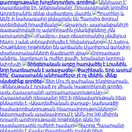
քարոզչությանը խոչընդոտելու գործով
Ակնհայտ է՝
սպառնալիք էր․ Ալեքսանյանը՝ Ռուսաստանի կողմից
Ադրբեջանին զենք վաճառելու մասին
Պուտինը և
ԱՄԷ-ի նախագահը քննարկել են Պարսից ծոցում
ստեղծված իրավիճակը
«Աչաջուր» ապրանքանիշի
գազավորված ոչ ալկոհոլային ըմպելիքները չեն
արտադրվի
«Բամբու» բար-ռեստորանից սնվելուց
հետո 3 անձ տեղափոխվել է հիվանդանոց
Al Arabiya.
Հութիները հրթիռներ են արձակել Մարիբում գտնվող
փախստականների ճամբարի վրա
Հորդառատ
անձրև, կարկուտ և ուժեղ քամի․ եղանակը կտրուկ
կփոխվի
Տիեզերական աղբը հարվածել է Լուսնին․
նոր խառնարան է առաջացել
Փաշինյան․ Երբ ասում
էին՝ Հայաստանն անհրաժեշտ չէ ոչ մեկին, մենք
սկսեցինք գործել
Տեր Մուշե քահանա Ենգիբարյան․
«Քննության է դրված ոչ միայն Կաթողիկոսի գործը,
այլև Հայաստանի արդարադատությունը»
Հայաստանի դեսպանը MIT-ի ղեկավարության հետ
քննարկել է «Ակադեմիական քաղաք» նախագծի
համագործակցության հնարավորությունները
Ավստրալիան պլանավորում է ԱՄՆ-ից 500 միլիոն
դոլարի արժողությամբ հրթիռներ գնել իր
ռազմաօդային ուժերի համար
Գևորգ Պապոյանը
քննարկել է Համաշխարհային բանկի հետ