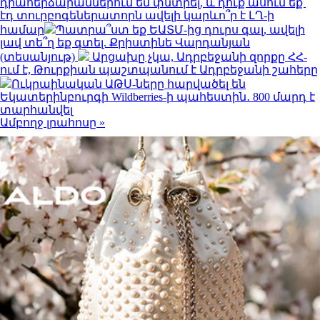
դիահերձարաններում եմ փնտրել, և դուք ասում եք՝
էդ տուրբոգեներատորն ավելի կարևո՞ր է ԼՂ-ի
համար
Պատրա՞ստ եք ԵԱՏՄ-ից դուրս գալ, ավելի
լավ տե՞ղ եք գտել. Քրիստինե Վարդանյան
(տեսանյութ)
Արցախը չկա, Ադրբեջանի զորքը ՀՀ-
ում է, Թուրքիան պաշտպանում է Ադրբեջանի շահերը
Ուկրաինական ԱԹՍ-ները հարվածել են
Եկատերինբուրգի Wildberries-ի պահեստին․ 800 մարդ է
տարհանվել
Ամբողջ լրահոսը »