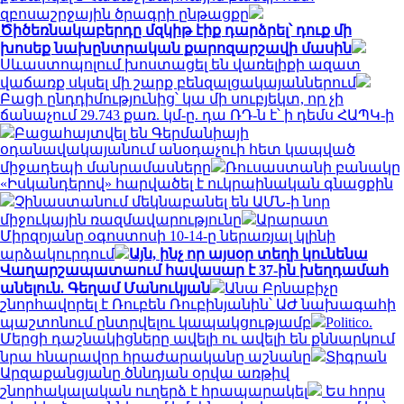
զբոսաշրջային ծրագրի ընթացքը
Ծիծեռնակաբերդը մզկիթ էիք դարձրել՝ դուք մի
խոսեք նախընտրական քարոզարշավի մասին
Սևաստոպոլում խոստացել են վառելիքի ազատ
վաճառք սկսել մի շարք բենզալցակայաններում
Բացի ընդդիմությունից՝ կա մի սուբյեկտ, որ չի
ճանաչում 29.743 քառ. կմ-ը. դա ՌԴ-ն է՝ ի դեմս ՀԱՊԿ-ի
Բացահայտվել են Գերմանիայի
օդանավակայանում անօդաչուի հետ կապված
միջադեպի մանրամասները
Ռուսաստանի բանակը
«Իսկանդերով» հարվածել է ուկրաինական գնացքին
Չինաստանում մեկնաբանել են ԱՄՆ-ի նոր
միջուկային ռազմավարությունը
Արարատ
Միրզոյանը օգոստոսի 10-14-ը ներառյալ կլինի
արձակուրդում
Այն, ինչ որ այսօր տեղի կունենա
Վաղարշապատաում հավասար է 37-ին խեղդամահ
անելուն. Գեղամ Մանուկյան
Անա Բրնաբիչը
շնորհավորել է Ռուբեն Ռուբինյանին՝ ԱԺ նախագահի
պաշտոնում ընտրվելու կապակցությամբ
Politico.
Մերցի դաշնակիցները ավելի ու ավելի են քննարկում
նրա հնարավոր հրաժարականը աշնանը
Տիգրան
Արզաքանցյանը ծննդյան օրվա առթիվ
շնորհակալական ուղերձ է հրապարակել
Ես հորս