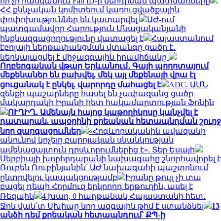
որ չի հասկանում Fan ID-ի ներդրման պատճառները
ՀՀ քննչական կոմիտեում կառուցվածքային
փոփոխություններ են կատարվել
ԱԺ-ում
պատգամավոր Հարություն Մնացականյանի
ինքնազգացողությունը վատացել է
Հայաստանում
էբոլայի ներթափանցման վտանգը ցածր է․
ներկայացվել է միջազգային իրավիճակը
Ողբերգական վթար Երևանում․ Գայի պողոտայում
մեքենաներ են բախվել, մեկ այլ մեքենայի վրա էլ
ցուցանակ է ընկել. վարորդը մահացել է
ADC. ԱՄՆ
զենքի պաշարները հասել են չափազանց ցածր
մակարդակի Իրանի հետ հակամարտության ֆոնին
ՈՒՂԻՂ․ Ամենայն հայոց կաթողիկոսը կանչվել է
դատարան. ապօրինի քրեական հետապնդման շուրջ
նոր զարգացումներ
«Հոգևորականին ավազանի
անունով կոչելը բարոյական սնանկության
ամենացայտուն դրսևորումներից է». Տեր Եսայի
Սերբիայի խորհրդարանի նախագահը շնորհավորել է
Ռուբեն Ռուբինյանին՝ ԱԺ նախագահի պաշտոնում
ընտրվելու կապակցությամբ
Իրանը թույլ չի տա
բացել դեպի Հորմուզ երկրորդ երթուղին, ասել է
Ռեզաին
4 խաղ, 0 հաղթանակ Հայաստանի հետ․
Ջոն վան՛տ Սխիպը նոր ազգային թիմ է ստանձնել
13
անձի դեմ քրեական հետապնդում՝ ՔՊ-ի