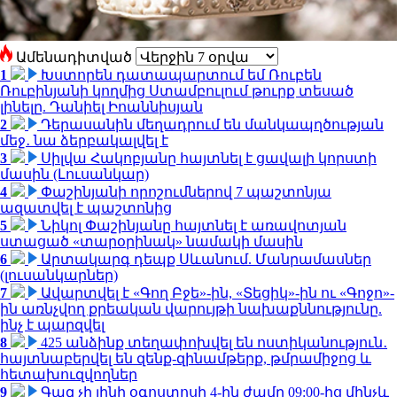
Ամենադիտված
1
Խստորեն դատապարտում եմ Ռուբեն
Ռուբինյանի կողմից Ստամբուլում թուրք տեսած
լինելը. Դանիել Իոաննիսյան
2
Դերասանին մեղադրում են մանկապղծության
մեջ․ նա ձերբակալվել է
3
Սիլվա Հակոբյանը հայտնել է ցավալի կորստի
մասին (Լուսանկար)
4
Փաշինյանի որոշումներով 7 պաշտոնյա
ազատվել է պաշտոնից
5
Նիկոլ Փաշինյանը հայտնել է առավոտյան
ստացած «տարօրինակ» նամակի մասին
6
Արտակարգ դեպք Սևանում. Մանրամասներ
(լուսանկարներ)
7
Ավարտվել է «Գող Բջե»-ին, «Տեցիկ»-ին ու «Գոջո»-
ին առնչվող քրեական վարույթի նախաքննությունը.
ինչ է պարզվել
8
425 անձինք տեղափոխվել են ոստիկանություն․
հայտնաբերվել են զենք-զինամթերք, թմրամիջոց և
հետախուզվողներ
9
Գազ չի լինի օգոստոսի 4-ին ժամը 09:00-ից մինչև