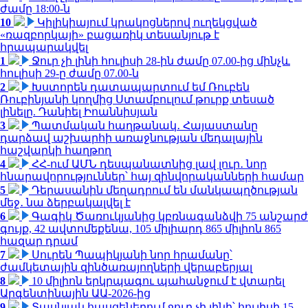
ժամը 18:00-ն
10
Կիլիկիայում կրակոցներով ուղեկցված
«ռազբորկայի» բացառիկ տեսանյութ է
հրապարակվել
1
Ջուր չի լինի հուլիսի 28-ին ժամը 07.00-ից մինչև
հուլիսի 29-ը ժամը 07.00-ն
2
Խստորեն դատապարտում եմ Ռուբեն
Ռուբինյանի կողմից Ստամբուլում թուրք տեսած
լինելը. Դանիել Իոաննիսյան
3
Պատմական հաղթանակ․ Հայաստանը
դարձավ աշխարհի առաջնության մեդալային
հաշվարկի հաղթող
4
ՀՀ-ում ԱՄՆ դեսպանատնից լավ լուր․ նոր
հնարավորություններ՝ հայ զինվորականների համար
5
Դերասանին մեղադրում են մանկապղծության
մեջ․ նա ձերբակալվել է
6
Գագիկ Ծառուկյանից կբռնագանձվի 75 անշարժ
գույք, 42 ավտոմեքենա, 105 միլիարդ 865 միլիոն 865
հազար դրամ
7
Սուրեն Պապիկյանի նոր հրամանը՝
ժամկետային զինծառայողների վերաբերյալ
8
10 միլիոն երկրպագու պահանջում է վտարել
Արգենտինային ԱԱ-2026-ից
9
Տասնյակ հասցեներում ջուր չի լինի՝ հուլիսի 15-