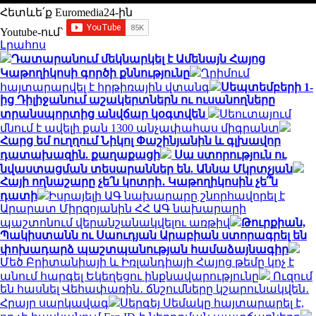
Հետևե՛ք Euromedia24-ին
Youtube-ում`
Լրահոս
Դատարանում մեկնարկել է Ամենայն Հայոց
Կաթողիկոսի գործի քննությունը
Ղրիմում
հայտարարվել է հրթիռային վտանգ
Սեպտեմբերի 1-
ից Դիլիջանում աշակերտներն ու ուսանողները
տրանսպորտից անվճար կօգտվեն
Սեուտայում
մնում է ավելի քան 1300 անչափահաս միգրանտ
Հարց եմ ուղղում Նիկոլ Փաշինյանին և գլխավոր
դատախազին. քաղաքացի
Սա ստորություն ու
նվաստացման տեսարաններ են. Աննա Մկրտչյան
Հայի ողնաշարը չե՛ն կոտրի․ Կաթողիկոսին չե՞ն
դատի
Իսրայելի ԱԳ նախարարը շնորհավորել է
Արարատ Միրզոյանին ՀՀ ԱԳ նախարարի
պաշտոնում վերանշանակվելու առթիվ
Թուրքիան,
Պակիստանն ու Սաուդյան Արաբիան ստորագրել են
փոխադարձ պաշտպանության համաձայնագիր
Մեծ Բրիտանիայի և Իռլանդիայի Հայոց թեմը կոչ է
անում հարգել Եկեղեցու ինքնավարությունը
Ուզում
են հասնել Վեհափառին․ ճնշումները կշարունակվեն․
Հրայր սարկավագ
Սերգեյ Սեմակը հայտարարել է,