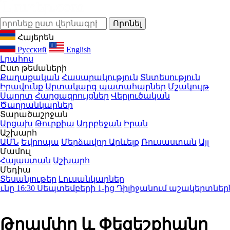
Հայերեն
Русский
English
Լրահոս
Ըստ թեմաների
Քաղաքական
Հասարակություն
Տնտեսություն
Իրավունք
Արտակարգ պատահարներ
Մշակույթ
Սպորտ
Հարցազրույցներ
Վերլուծական
Ծաղրանկարներ
Տարածաշրջան
Արցախ
Թուրքիա
Ադրբեջան
Իրան
Աշխարհ
ԱՄՆ
Եվրոպա
Մերձավոր Արևելք
Ռուսաստան
Այլ
Մամուլ
Հայաստան
Աշխարհ
Մեդիա
Տեսանյութեր
Լուսանկարներ
16:30
Սեպտեմբերի 1-ից Դիլիջանում աշակերտներն ո
Թրամփը և Փեզեշքիանը