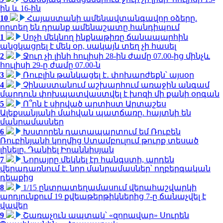
ին և 16-ին
10
Հայաստանի ամենավտանգավոր օձերը.
որտեղ են դրանք ամենաշատը հանդիպում
1
Սոչի մեկնող ինքնաթիռը ճանապարհին
անցկացրել է մեկ օր, սակայն տեղ չի հասել
2
Ջուր չի լինի հուլիսի 28-ին ժամը 07.00-ից մինչև
հուլիսի 29-ը ժամը 07.00-ն
3
Ռուբլին թանկացել է․ փոխարժեքն՝ այսօր
4
Չինաստանում աշխարհում առաջին անգամ
մարդուն փոխպատվաստվել է խոզի մի քանի օրգան
5
Ո՞րն է սիրված արտիստ Արտաշես
Ալեքսանյանի մահվան պատճառը. հայտնի են
մանրամասներ
6
Խստորեն դատապարտում եմ Ռուբեն
Ռուբինյանի կողմից Ստամբուլում թուրք տեսած
լինելը. Դանիել Իոաննիսյան
7
Նորայրը մեկնել էր հանգստի, արդեն
վերադառնում է. նոր մանրամասներ՝ ողբերգական
դեպքից
8
1/15 ընտրատեղամասում վերահաշվարկի
արդյունքում 19 քվեաթերթիկներից 7-ը ճանաչվել է
վավեր
9
Շառաչուն ապտակ՝ «զորավար» Սուրեն