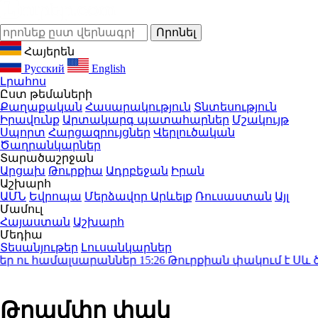
Հայերեն
Русский
English
Լրահոս
Ըստ թեմաների
Քաղաքական
Հասարակություն
Տնտեսություն
Իրավունք
Արտակարգ պատահարներ
Մշակույթ
Սպորտ
Հարցազրույցներ
Վերլուծական
Ծաղրանկարներ
Տարածաշրջան
Արցախ
Թուրքիա
Ադրբեջան
Իրան
Աշխարհ
ԱՄՆ
Եվրոպա
Մերձավոր Արևելք
Ռուսաստան
Այլ
Մամուլ
Հայաստան
Աշխարհ
Մեդիա
Տեսանյութեր
Լուսանկարներ
 ու համալսարաններ
15:26
Թուրքիան փակում է Սև ծով
Թրամփը փակ