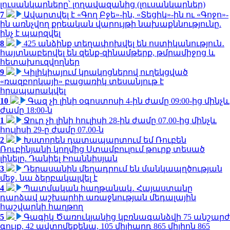
լուսանկարները՝ լողավազանից (լուսանկարներ)
7
Ավարտվել է «Գող Բջե»-ին, «Տեցիկ»-ին ու «Գոջո»-
ին առնչվող քրեական վարույթի նախաքննությունը.
ինչ է պարզվել
8
425 անձինք տեղափոխվել են ոստիկանություն․
հայտնաբերվել են զենք-զինամթերք, թմրամիջոց և
հետախուզվողներ
9
Կիլիկիայում կրակոցներով ուղեկցված
«ռազբորկայի» բացառիկ տեսանյութ է
հրապարակվել
10
Գազ չի լինի օգոստոսի 4-ին ժամը 09:00-ից մինչև
ժամը 18:00-ն
1
Ջուր չի լինի հուլիսի 28-ին ժամը 07.00-ից մինչև
հուլիսի 29-ը ժամը 07.00-ն
2
Խստորեն դատապարտում եմ Ռուբեն
Ռուբինյանի կողմից Ստամբուլում թուրք տեսած
լինելը. Դանիել Իոաննիսյան
3
Դերասանին մեղադրում են մանկապղծության
մեջ․ նա ձերբակալվել է
4
Պատմական հաղթանակ․ Հայաստանը
դարձավ աշխարհի առաջնության մեդալային
հաշվարկի հաղթող
5
Գագիկ Ծառուկյանից կբռնագանձվի 75 անշարժ
գույք, 42 ավտոմեքենա, 105 միլիարդ 865 միլիոն 865