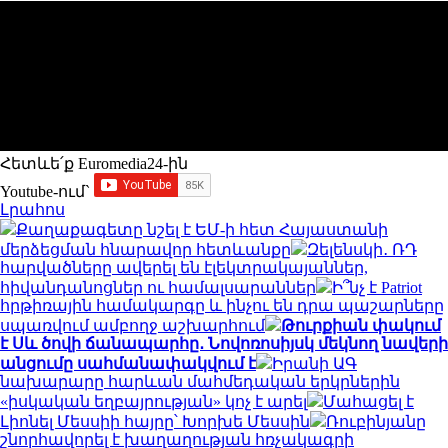
Հետևե՛ք Euromedia24-ին
Youtube-ում`
Լրահոս
Քաղաքագետը նշել է ԵՄ-ի հետ Հայաստանի
մերձեցման հնարավոր հետևանքը
Զելենսկի․ ՌԴ
հարվածները ավերել են էլեկտրակայաններ,
հիվանդանոցներ ու համալսարաններ
Ի՞նչ է Patriot
հրթիռային համակարգը և ինչու են դրա պաշարները
սպառվում ամբողջ աշխարհում
Թուրքիան փակում
է Սև ծովի ճանապարհը․ Նովոռոսիյսկ մեկնող նավերի
անցումը սահմանափակվում է
Իրանի ԱԳ
նախարարը հարևան մահմեդական երկրներին
«իսկական եղբայրության» կոչ է արել
Մահացել է
Լիոնել Մեսսիի հայրը՝ Խորխե Մեսսին
Ռուբինյանը
շնորհավորել է խաղաղության հռչակագրի