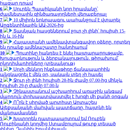
հազար դրամ
6
Սուրեն Պապիկյանի նոր հրամանը՝
ժամկետային զինծառայողների վերաբերյալ
7
10 միլիոն երկրպագու պահանջում է վտարել
Արգենտինային ԱԱ-2026-ից
8
Տասնյակ հասցեներում ջուր չի լինի՝ հուլիսի 15-
ին և 16-ին
9
Հայաստանի ամենավտանգավոր օձերը. որտեղ
են դրանք ամենաշատը հանդիպում
10
Պուտինը հանդես է եկել հայտարարությամբ.
Խուզարկություն և ձերբակալություն․ թիրախում՝
ընդդիմադիրները (տեսանյութ)
1
Սոչի մեկնող ինքնաթիռը ճանապարհին
անցկացրել է մեկ օր, սակայն տեղ չի հասել
2
Ջուր չի լինի հուլիսի 28-ին ժամը 07.00-ից մինչև
հուլիսի 29-ը ժամը 07.00-ն
3
Չինաստանում աշխարհում առաջին անգամ
մարդուն փոխպատվաստվել է խոզի մի քանի օրգան
4
Ո՞րն է սիրված արտիստ Արտաշես
Ալեքսանյանի մահվան պատճառը. հայտնի են
մանրամասներ
5
Խստորեն դատապարտում եմ Ռուբեն
Ռուբինյանի կողմից Ստամբուլում թուրք տեսած
լինելը. Դանիել Իոաննիսյան