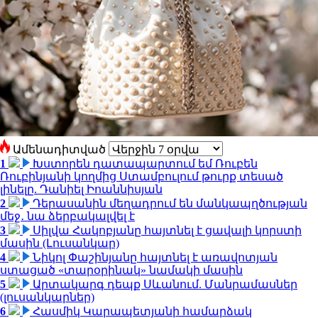
Ամենադիտված
1
Խստորեն դատապարտում եմ Ռուբեն
Ռուբինյանի կողմից Ստամբուլում թուրք տեսած
լինելը. Դանիել Իոաննիսյան
2
Դերասանին մեղադրում են մանկապղծության
մեջ․ նա ձերբակալվել է
3
Սիլվա Հակոբյանը հայտնել է ցավալի կորստի
մասին (Լուսանկար)
4
Նիկոլ Փաշինյանը հայտնել է առավոտյան
ստացած «տարօրինակ» նամակի մասին
5
Արտակարգ դեպք Սևանում. Մանրամասներ
(լուսանկարներ)
6
Հասմիկ Կարապետյանի համարձակ