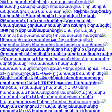
200 հայրապետների հիշատակության օրն է
Թրամփը գնալով ավելի հիասթափվում է իր ներքին
անվտանգության նախարարից
«Դելֆին» թայֆունը
հարվածել է Ճապոնիային և շարժվում է դեպի
Չինաստան․ կան տուժածներ
Հյուսիսային
կիսագնդում ջերմաստիճանի նոր ռեկորդ է գրանցվել՝
1940-ից ի վեր ամենաբարձրը
Ֆոն դեր Լայենը
կտրուկ է արտահայտվել Ռուսաստանի հասցեին
Սեուտայի ​​պաշտպանությունը ուժեղացվել է
միգրանտների հնարավոր նոր հոսքի պատճառով
Հեռացող պատգամավորների հաշվին՝ 5 մլն դրամ.
Զգուշացրել են՝ ոչ մեկին չասել պարգեւավճարի չափը
Բացահայտվել է Եվրամիության հետ Հայաստանի
մերձեցմանը Ռուսաստանի հնարավոր
պատասխանը
Խոշոր վթար Գեղարքունիքում․ «ԳԱԶ
53»-ը կողաշրջվել է, «Opel»-ը շպրտվել է ծառերի մեջ
Տեղի է ունեցել Ալիև-Փաշինյան հեռախոսազրույց․
օրակարգում եղել է TRIPP երթուղու նախագիծը
Ադիգեայի ղեկավարը հայտնել է ԱԹՍ-ների
հարձակման հետևանքների մասին
Փաշինյանին
մատնանշել են ԵՄ-ին անդամակցելու մասին
հայտարարություններում առկա հակասությունը
Սարյան փողոցում 74-ամյա կնոջ բնակարանից
գողացել են 165 հազար դոլարի ոսկի և 10 հազար