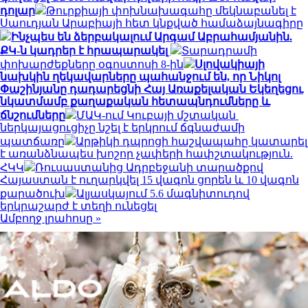
դոլար
Թուրքիայի փոխնախագահը մեկնաբանել է
Սաուդյան Արաբիայի հետ կնքված համաձայնագիրը
Ինչպես են ձերբակալում Արգամ Աբրահամյանին.
ՔԿ-ն կադրեր է հրապարակել
Տարադրամի
փոխարժեքները օգոստոսի 8-ին
Սլովակիայի
նախկին ղեկավարները պահանջում են, որ Նիկոլ
Փաշինյանը դադարեցնի Հայ Առաքելական Եկեղեցու
նկատմամբ քաղաքական հետապնդումները և
ճնշումները
ՄԱԿ-ում Կուբայի մշտական ​​
ներկայացուցիչը նշել է երկրում ճգնաժամի
պատճառը
Արթիկի դպրոցի հաշվապահը կատարել
է առանձնապես խոշոր չափերի հափշտակություն.
ՀԿԿ
Ռուսաստանից Ադրբեջանի տարածքով
Հայաստան է ուղարկվել 15 վագոն ցորեն և 10 վագոն
քարածուխ
Ալյասկայում 5.6 մագնիտուդով
երկրաշարժ է տեղի ունեցել
Ամբողջ լրահոսը »