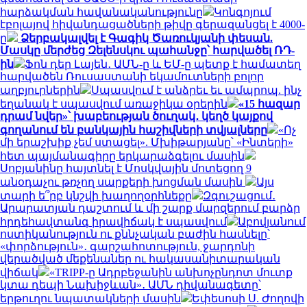
հարձակման հավանականությունը
Կոնգոյում
էբոլայով հիվանդացածների թիվը գերազանցել է 4000-
ը
Ձերբակալվել է Գագիկ Ծառուկյանի փեսան.
Մասկը մերժեց Զելենսկու պահանջը՝ հարվածել ՌԴ-
ին
Ֆոն դեր Լայեն․ ԱՄՆ-ը և ԵՄ-ը պետք է համատեղ
հարվածեն Ռուսաստանի եկամուտների բոլոր
աղբյուրներին
Սպասվում է անձրեւ եւ ամպրոպ. ինչ
եղանակ է սպասվում առաջիկա օրերին
«15 հազար
դրամ նվեր»՝ խաբեության ծուղակ․ կեղծ կայքով
գողանում են բանկային հաշիվների տվյալները
«Ոչ
մի երաշխիք չեմ ստացել». Մխիթարյանը՝ «Ինտերի»
հետ պայմանագիրը երկարաձգելու մասին
Սոբյանինը հայտնել է Մոսկվային մոտեցող 9
անօդաչու թռչող սարքերի խոցման մասին
Այս
տարի ե՞րբ կնշվի խաղողօրհնեքը
Զգուշացում․
Արարատյան դաշտում և մի շարք մարզերում բարձր
հրդեհավտանգ իրավիճակ է սպասվում
Աբովյանում
ոստիկանություն ու քննչական բաժին հասնելը՝
«փորձություն»․ գարշահոտություն, ջարդոնի
վերածված մեքենաներ ու հակասանիտարական
վիճակ
«TRIPP-ը Ադրբեջանին անխոչընդոտ մուտք
կտա դեպի Նախիջևան»․ ԱՄՆ դիվանագետը՝
երթուղու նպատակների մասին
Եփեսոսի Ս. Ժողովի