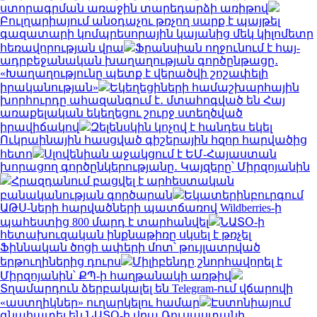
ստորագրման առաջին տարեդարձի առիթով
Բուլղարիայում անօդաչու թռչող սարք է պայթել
գազատարի կոմպրեսորային կայանից մեկ կիլոմետր
հեռավորության վրա
Ֆրանսիան ողջունում է հայ-
ադրբեջանական խաղաղության գործընթացը․
«Խաղաղությունը պետք է վերածվի շոշափելի
իրականության»
Եկեղեցիների համաշխարհային
խորհուրդը ահազանգում է․ մտահոգված են Հայ
առաքելական եկեղեցու շուրջ ստեղծված
իրավիճակով
Զելենսկին կոչով է հանդես եկել
Ուկրաինային հասցված գիշերային հզոր հարվածից
հետո
Սլովենիան աջակցում է ԵՄ-Հայաստան
խորացող գործընկերությանը․ Կայզերը՝ Միրզոյանին
Հրազդանում բացվել է արհեստական
բանականության գործարան
Եկատերինբուրգում
ԱԹՍ-ների հարվածների պատճառով Wildberries-ի
պահեստից 800 մարդ է տարհանվել
ՆԱՏՕ-ի
հետախուզական ինքնաթիռը սկսել է թռչել
Ֆիննական ծոցի ափերի մոտ՝ թույլատրված
երթուղիներից դուրս
Միլիբենդը շնորհավորել է
Միրզոյանին՝ ՔՊ-ի հաղթանակի առթիվ
Տղամարդուն ձերբակալել են Telegram-ում վճարովի
«աստղիկներ» ուղարկելու համար
Էստոնիայում
գնահատել են ՆԱՏՕ-ի վրա Ռուսաստանի