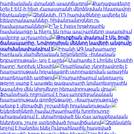
հարձակման վտանգի պատճառով
Քաղաքագետը
նշել է ԵՄ-ի հետ Հայաստանի մերձեցման հնարավոր
հետևանքը
Զելենսկի․ ՌԴ հարվածները ավերել են
էլեկտրակայաններ, հիվանդանոցներ ու
համալսարաններ
Ի՞նչ է Patriot հրթիռային
համակարգը և ինչու են դրա պաշարները սպառվում
ամբողջ աշխարհում
Թուրքիան փակում է Սև ծովի
ճանապարհը․ Նովոռոսիյսկ մեկնող նավերի անցումը
սահմանափակվում է
Իրանի ԱԳ նախարարը
հարևան մահմեդական երկրներին «իսկական
եղբայրության» կոչ է արել
Մահացել է Լիոնել Մեսսիի
հայրը՝ Խորխե Մեսսին
Ռուբինյանը շնորհավորել է
խաղաղության հռչակագրի ստորագրման առաջին
տարեդարձի առիթով
Բուլղարիայում անօդաչու
թռչող սարք է պայթել գազատարի կոմպրեսորային
կայանից մեկ կիլոմետր հեռավորության վրա
Ֆրանսիան ողջունում է հայ-ադրբեջանական
խաղաղության գործընթացը․ «Խաղաղությունը
պետք է վերածվի շոշափելի իրականության»
Եկեղեցիների համաշխարհային խորհուրդը
ահազանգում է․ մտահոգված են Հայ առաքելական
եկեղեցու շուրջ ստեղծված իրավիճակով
Զելենսկին
կոչով է հանդես եկել Ուկրաինային հասցված
գիշերային հզոր հարվածից հետո
Սլովենիան