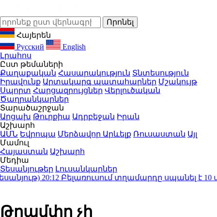
Հայերեն
Русский
English
Լրահոս
Ըստ թեմաների
Քաղաքական
Հասարակություն
Տնտեսություն
Իրավունք
Արտակարգ պատահարներ
Մշակույթ
Սպորտ
Հարցազրույցներ
Վերլուծական
Ծաղրանկարներ
Տարածաշրջան
Արցախ
Թուրքիա
Ադրբեջան
Իրան
Աշխարհ
ԱՄՆ
Եվրոպա
Մերձավոր Արևելք
Ռուսաստան
Այլ
Մամուլ
Հայաստան
Աշխարհ
Մեդիա
Տեսանյութեր
Լուսանկարներ
նյութ)
20:12
Բելառուսում տղամարդը սպանել է 10 ա
Թրամփը չի