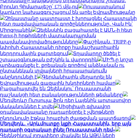
«Արսենալը» պայթեցրեց տրանսֆերային շուկան․
Բրունո Գիմարայեշը՝ £75 մլն-ով
Ռուսաստանում
կարևոր նախազգուշացում են արել Եվրամիությանը
Չինաստանը պատրաստ է խորացնել Հայաստանի
հետ ռազմավարական գործընկերությունը․ Վան Ին՝
Միրզոյանին
Զելենսկին բացահայտել է ԱՄՆ-ի հետ
Patriot-ի հրթիռների մատակարարման
պայմանավորվածությունները
Փաշինյան․ TRIPP-ը
կփոխի Հայաստանի դիրքը համաշխարհային
ներդրումային քարտեզում
Տղամարդը ծեծել է
շտապօգնության բժշկին և վարորդին
ՄԻՊ-ը կոշտ
արձագանքել է․ քրեական գործով անձնական ու
ընտանեկան տվյալների հրապարակումն
անընդունելի է
Գերմանիային մեղադրել են
Եվրամիության գազային խնդիրների համար
Բացահայտվել են Զելենսկու՝ Ռուսաստանի
դաշնակցի հետ բանակցությունների թեմաները
Մեդվեդևը Ուրսուլա ֆոն դեր Լայենին արտասովոր
մականուններ է տվել
Սիցիլիայի գլխավոր
օդանավակայանը դադարեցրել է չվերթների
ընդունումը Էթնա հրաբխի ժայթքման պատճառով
Մեդվեդև․ «Արևմուտքը կլքի Հայաստանին, երբ այն
դադարի օգտակար լինել Ռուսաստանի դեմ»
Գելենջիկում լողափերը փակվել են ԱԹՍ-ների