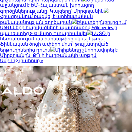
աջակցում է ԵՄ-Հայաստան խորացող
գործընկերությանը․ Կայզերը՝ Միրզոյանին
Հրազդանում բացվել է արհեստական
բանականության գործարան
Եկատերինբուրգում
ԱԹՍ-ների հարվածների պատճառով Wildberries-ի
պահեստից 800 մարդ է տարհանվել
ՆԱՏՕ-ի
հետախուզական ինքնաթիռը սկսել է թռչել
Ֆիննական ծոցի ափերի մոտ՝ թույլատրված
երթուղիներից դուրս
Միլիբենդը շնորհավորել է
Միրզոյանին՝ ՔՊ-ի հաղթանակի առթիվ
Ամբողջ լրահոսը »