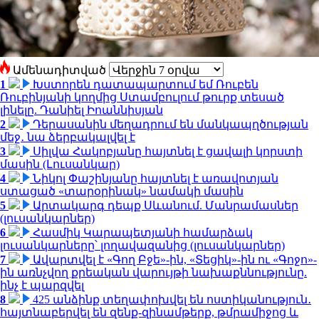
Ամենադիտված
1
Խստորեն դատապարտում եմ Ռուբեն
Ռուբինյանի կողմից Ստամբուլում թուրք տեսած
լինելը. Դանիել Իոաննիսյան
2
Դերասանին մեղադրում են մանկապղծության
մեջ․ նա ձերբակալվել է
3
Սիլվա Հակոբյանը հայտնել է ցավալի կորստի
մասին (Լուսանկար)
4
Նիկոլ Փաշինյանը հայտնել է առավոտյան
ստացած «տարօրինակ» նամակի մասին
5
Արտակարգ դեպք Սևանում. Մանրամասներ
(լուսանկարներ)
6
Հասմիկ Կարապետյանի համարձակ
լուսանկարները՝ լողավազանից (լուսանկարներ)
7
Ավարտվել է «Գող Բջե»-ին, «Տեցիկ»-ին ու «Գոջո»-
ին առնչվող քրեական վարույթի նախաքննությունը.
ինչ է պարզվել
8
425 անձինք տեղափոխվել են ոստիկանություն․
հայտնաբերվել են զենք-զինամթերք, թմրամիջոց և