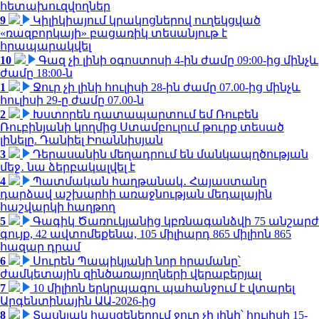
հետախուզվողներ
9
Կիլիկիայում կրակոցներով ուղեկցված
«ռազբորկայի» բացառիկ տեսանյութ է
հրապարակվել
10
Գազ չի լինի օգոստոսի 4-ին ժամը 09:00-ից մինչև
ժամը 18:00-ն
1
Ջուր չի լինի հուլիսի 28-ին ժամը 07.00-ից մինչև
հուլիսի 29-ը ժամը 07.00-ն
2
Խստորեն դատապարտում եմ Ռուբեն
Ռուբինյանի կողմից Ստամբուլում թուրք տեսած
լինելը. Դանիել Իոաննիսյան
3
Դերասանին մեղադրում են մանկապղծության
մեջ․ նա ձերբակալվել է
4
Պատմական հաղթանակ․ Հայաստանը
դարձավ աշխարհի առաջնության մեդալային
հաշվարկի հաղթող
5
Գագիկ Ծառուկյանից կբռնագանձվի 75 անշարժ
գույք, 42 ավտոմեքենա, 105 միլիարդ 865 միլիոն 865
հազար դրամ
6
Սուրեն Պապիկյանի նոր հրամանը՝
ժամկետային զինծառայողների վերաբերյալ
7
10 միլիոն երկրպագու պահանջում է վտարել
Արգենտինային ԱԱ-2026-ից
8
Տասնյակ հասցեներում ջուր չի լինի՝ հուլիսի 15-