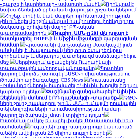
«գարշելի կարիերայի» ավարտի մասին
Որոնվում է
նախաձեռնված քրեական վարույթի շրջանակներում
Հիշեք, տիկին․ կան մայրեր, որ հնարավորություն
չեն ունեցել վերջին անգամ համբուրելու իրենց որդու
ճակատը. զոհվածի մայրը՝ ՔՊ-ական
պատգամավորին
Ռուբիո․ ԱՄՆ-ը 201 մլն դոլար է
հատկացրել TRIPP-ի և Միջին միջանցքի զարգացման
համար
Վրաստանի վարչապետը Սաակաշվիլուն
անվանել է «խայտառակ կեղտոտ օտարերկրյա
գործակալ» և մեղադրել պատերազմ սանձազերծելու
մեջ
Սերբիայում աջակցել են Ուկրաինայի
տարածքային ամբողջականությանը
Պուտինը
կարող է փորձել ստուգել ՆԱՏՕ-ի միասնությունն ու
Թրամփի արձագանքը. CBS News
Ռուսաստանը
«Իսկանդերներով» հարվածել է Կիևին․ խոցվել է երկու
կարևոր օբյեկտ
Փաշինյանը զանգահարել է Ալիևին.
Զելենսկին մտնում է ՌԴ դաշնակցի «տարածք»
ՉԹՕ-
ների շուրջ դավադրություն․ ԱՄՆ-ում այլմոլորակային
տեխնոլոգիաների ուսումնասիրության համար
կարող էր ծախսվել մոտ 1 տրիլիոն դոլար
Էստոնիայում կոչ են արել փակել Ռուսաստանի հետ
սահմանը
Ուգալդեի գոլը խաղադրույք կատարած
անձին ավելի քան 2,5 միլիոն ռուբլի է բերել