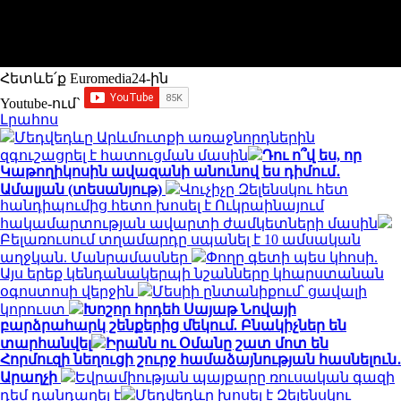
Հետևե՛ք Euromedia24-ին
Youtube-ում`
Լրահոս
Մեդվեդևը Արևմուտքի առաջնորդներին
զգուշացրել է հատուցման մասին
Դու ո՞վ ես, որ
Կաթողիկոսին ավազանի անունով ես դիմում․
Ամալյան (տեսանյութ)
Վուչիչը Զելենսկու հետ
հանդիպումից հետո խոսել է Ուկրաինայում
հակամարտության ավարտի ժամկետների մասին
Բելառուսում տղամարդը սպանել է 10 ամսական
աղջկան. Մանրամասներ
Փողը գետի պես կհոսի.
Այս երեք կենդանակերպի նշանները կհարստանան
օգոստոսի վերջին
Մեսիի ընտանիքում՝ ցավալի
կորուստ
Խոշոր հրդեհ Սայաթ Նովայի
բարձրահարկ շենքերից մեկում. Բնակիչներ են
տարհանվել
Իրանն ու Օմանը շատ մոտ են
Հորմուզի նեղուցի շուրջ համաձայնության հասնելուն․
Արաղչի
Եվրամիության պայքարը ռուսական գազի
դեմ դանդաղել է
Մեդվեդևը խոսել է Զելենսկու