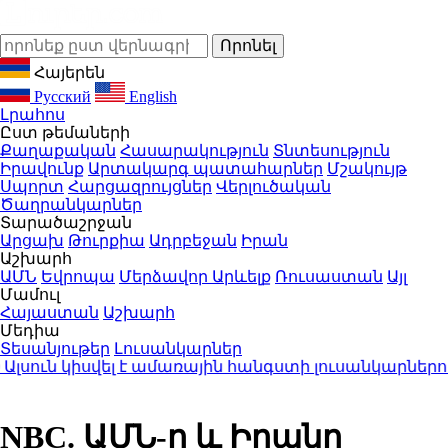
Հայերեն
Русский
English
Լրահոս
Ըստ թեմաների
Քաղաքական
Հասարակություն
Տնտեսություն
Իրավունք
Արտակարգ պատահարներ
Մշակույթ
Սպորտ
Հարցազրույցներ
Վերլուծական
Ծաղրանկարներ
Տարածաշրջան
Արցախ
Թուրքիա
Ադրբեջան
Իրան
Աշխարհ
ԱՄՆ
Եվրոպա
Մերձավոր Արևելք
Ռուսաստան
Այլ
Մամուլ
Հայաստան
Աշխարհ
Մեդիա
Տեսանյութեր
Լուսանկարներ
սուն կիսվել է ամառային հանգստի լուսանկարներով 
NBC. ԱՄՆ-ը և Իրանը