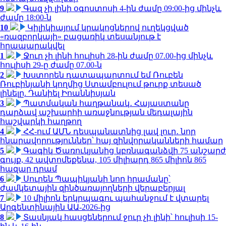
9
Գազ չի լինի օգոստոսի 4-ին ժամը 09:00-ից մինչև
ժամը 18:00-ն
10
Կիլիկիայում կրակոցներով ուղեկցված
«ռազբորկայի» բացառիկ տեսանյութ է
հրապարակվել
1
Ջուր չի լինի հուլիսի 28-ին ժամը 07.00-ից մինչև
հուլիսի 29-ը ժամը 07.00-ն
2
Խստորեն դատապարտում եմ Ռուբեն
Ռուբինյանի կողմից Ստամբուլում թուրք տեսած
լինելը. Դանիել Իոաննիսյան
3
Պատմական հաղթանակ․ Հայաստանը
դարձավ աշխարհի առաջնության մեդալային
հաշվարկի հաղթող
4
ՀՀ-ում ԱՄՆ դեսպանատնից լավ լուր․ նոր
հնարավորություններ՝ հայ զինվորականների համար
5
Գագիկ Ծառուկյանից կբռնագանձվի 75 անշարժ
գույք, 42 ավտոմեքենա, 105 միլիարդ 865 միլիոն 865
հազար դրամ
6
Սուրեն Պապիկյանի նոր հրամանը՝
ժամկետային զինծառայողների վերաբերյալ
7
10 միլիոն երկրպագու պահանջում է վտարել
Արգենտինային ԱԱ-2026-ից
8
Տասնյակ հասցեներում ջուր չի լինի՝ հուլիսի 15-