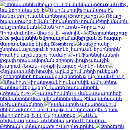
Դերասանին մեղադրում են մանկապղծության մեջ․
նա ձերբակալվել է
Ալսուն կիսվել է ամառային
հանգստի լուսանկարներով (ֆոտոշարք)
«Ռեալը»
հայտարարել է Յան Դիոմանդեի տրանսֆերի մասին․
պաշտոնական
Յան Կոուտոն «Բորուսիա
Դորտմունդից» միացել է «Կոմոյին»
Ծայրահեղ շոգը
2026 թվականին Եվրոպայում ավելի քան 25 հազար
մարդու կյանք է խլել. Bloomberg
Փեզեշքիանը
շնորհակալություն է հայտնել հարևան երկրներին՝
Իրանին աջակցելու համար
Կոնֆերենցիաների
լիգայի որակավորման երրորդ փուլի առաջին
խաղում «Նոան» ոչ-ոքի խաղաց «Սյոնի» հետ
Հնդկաստանի հյուսիս-արևելքում տեղի ունեցած
ջրհեղեղների հետևանքով զոհերի թիվը հասել է 97-ի
Անահիտ Կիրակոսյանի ու նախկին ամուսինու
թանկարժեք նվերը՝ դստեր հարսանիքին
(տեսանյութ)
Կապահովվեն 61 մանկապարտեզի
հիմնանորոգման, վերանորոգման շինարարական
աշխատանքները
Դամասկոսի արվարձանում
միկրոավտոբուսում պայթյուն է որոտացել․ երկու
մարդ զոհվել է, 13-ը՝ վիրավորվել
ԱՄՆ-ն
դիվանագիտական ներկայացում է խաղում.
Թեհրանը քննադատել է Վաշինգտոնին
Փորձել են