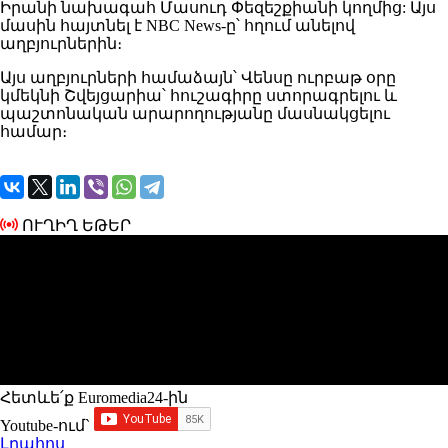
Իրանի նախագահ Մասուդ Փեզեշքիանի կողմից: Այս
մասին հայտնել է NBC News-ը՝ հղում անելով
աղբյուրներին։
Այս աղբյուրների համաձայն՝ Վենսը ուրբաթ օրը
կմեկնի Շվեյցարիա՝ հուշագիրը ստորագրելու և
պաշտոնական արարողությանը մասնակցելու
համար։
ՈՒՂԻՂ ԵԹԵՐ
Հետևե՛ք Euromedia24-ին
Youtube-ում`
Լրահոս