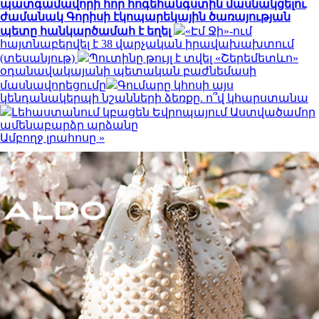
պատգամավորի հոր հոգեհանգստին մասնակցելու
ժամանակ Գորիսի էկոպարեկային ծառայության
պետը հանկարծամահ է եղել
«Էմ Ջի»-ում
հայտնաբերվել է 38 վարչական իրավախախտում
(տեսանյութ)
Պուտինը թույլ է տվել «Շերեմետևո»
օդանավակայանի պետական բաժնեմասի
մասնավորեցումը
Գումարը կհոսի այս
կենդանակերպի նշանների ձեռքը. ո՞վ կհարստանա
Լեհաստանում կբացեն Եվրոպայում Աստվածամոր
ամենաբարձր արձանը
Ամբողջ լրահոսը »