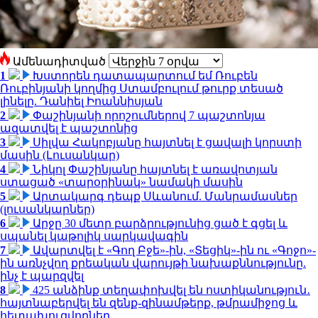
Ամենադիտված
1
Խստորեն դատապարտում եմ Ռուբեն
Ռուբինյանի կողմից Ստամբուլում թուրք տեսած
լինելը. Դանիել Իոաննիսյան
2
Փաշինյանի որոշումներով 7 պաշտոնյա
ազատվել է պաշտոնից
3
Սիլվա Հակոբյանը հայտնել է ցավալի կորստի
մասին (Լուսանկար)
4
Նիկոլ Փաշինյանը հայտնել է առավոտյան
ստացած «տարօրինակ» նամակի մասին
5
Արտակարգ դեպք Սևանում. Մանրամասներ
(լուսանկարներ)
6
Արջը 30 մետր բարձրությունից ցած է գցել և
սպանել կաթոլիկ սարկավագին
7
Ավարտվել է «Գող Բջե»-ին, «Տեցիկ»-ին ու «Գոջո»-
ին առնչվող քրեական վարույթի նախաքննությունը.
ինչ է պարզվել
8
425 անձինք տեղափոխվել են ոստիկանություն․
հայտնաբերվել են զենք-զինամթերք, թմրամիջոց և
հետախուզվողներ