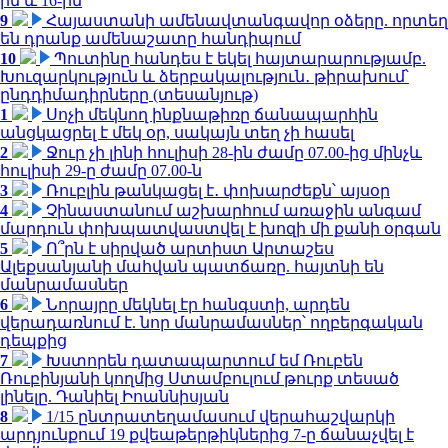
ին և 16-ին
9
Հայաստանի ամենավտանգավոր օձերը. որտեղ
են դրանք ամենաշատը հանդիպում
10
Պուտինը հանդես է եկել հայտարարությամբ.
Խուզարկություն և ձերբակալություն․ թիրախում՝
ընդդիմադիրները (տեսանյութ)
1
Սոչի մեկնող ինքնաթիռը ճանապարհին
անցկացրել է մեկ օր, սակայն տեղ չի հասել
2
Ջուր չի լինի հուլիսի 28-ին ժամը 07.00-ից մինչև
հուլիսի 29-ը ժամը 07.00-ն
3
Ռուբլին թանկացել է․ փոխարժեքն՝ այսօր
4
Չինաստանում աշխարհում առաջին անգամ
մարդուն փոխպատվաստվել է խոզի մի քանի օրգան
5
Ո՞րն է սիրված արտիստ Արտաշես
Ալեքսանյանի մահվան պատճառը. հայտնի են
մանրամասներ
6
Նորայրը մեկնել էր հանգստի, արդեն
վերադառնում է. նոր մանրամասներ՝ ողբերգական
դեպքից
7
Խստորեն դատապարտում եմ Ռուբեն
Ռուբինյանի կողմից Ստամբուլում թուրք տեսած
լինելը. Դանիել Իոաննիսյան
8
1/15 ընտրատեղամասում վերահաշվարկի
արդյունքում 19 քվեաթերթիկներից 7-ը ճանաչվել է