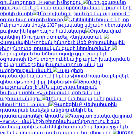
գումար շորթել Telegram-ի միջոցով
Ուռուցքաբանը
զգուշացրել է վեյփ օգտագործող կանանց՝ քաղցկեղի
ռիսկի մասին
Ո՞ր հիվանդության դեմ պայքարում է
օգտակար սուրճի մրուրը
Զելենսկին հույս ունի, որ
Ուկրաինան մինչև 2027 թվականը կմշակի սեփական
բալիստիկ հրթիռային համակարգ
Օդանավում
գտնվող 13 ուղևոր է տուժել. Հնդկաստան
Հարավային Կորեան խնդրել է Մեծ Բրիտանիային
չխոչընդոտել ռուսական գազի ներմուծմանը
Եվրոպական հանձնաժողովը զգուշացրել է
օգոստոսի 12-ին տեղի ունենալիք արևի խավարման
էլեկտրաէներգիայի արտադրության վրա
ազդեցության մասին
Լայպցիգի
օդանավակայանում ինքնաթիռում հայտնաբերվել է
զինամթերքով լիքը ինքնաթիռ
Թրամփը
պաշտպանել է ԱՄՆ պաշտպանության
նախարարին․ «Չափազանց գոհ եմ նրա
աշխատանքից»
Մինչև հինգ հազար միգրանտ
մնում է Սեուտայում
Գարեգին Բ Վեփահառին
դատարան կանչելն անընդունելի է եւ
դատապարտելի. Արամ Ա
Գարգառ բնակավայրում
«KamAZ» մակնիշի բետոնախառնիչը դուրս է եկել
ճանապարհի երթևեկելի հատվածից, կողաշրջվել և
բшխվել մոտակա տան պատին․ կա վիրшվոր
Խոշոր