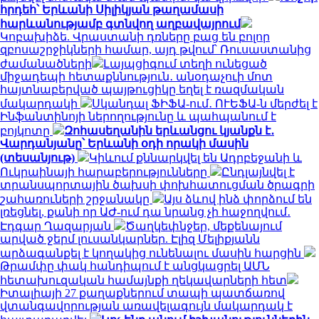
հրդեհ՝ Երևանի Սիլիկյան թաղամասի
հարևանությամբ գտնվող աղբավայրում
Կոբախիձե. Վրաստանի դռները բաց են բոլոր
զբոսաշրջիկների համար, այդ թվում՝ Ռուսաստանից
ժամանածների
Լայպցիգում տեղի ունեցած
միջադեպի հետաքննություն․ անօդաչուի մոտ
հայտնաբերված պայթուցիկը եղել է ռազմական
մակարդակի
Սկանդալ ՖԻՖԱ-ում․ ՈՒԵՖԱ-ն մերժել է
Ինֆանտինոյի ներողությունը և պահպանում է
բոյկոտը
Զոհասեղանին երևանցու կյանքն է․
Վարդանյանը՝ Երևանի օդի որակի մասին
(տեսանյութ)
Կիևում քննարկվել են Ադրբեջանի և
Ուկրաինայի հարաբերությունները
Ընդլայնվել է
տրանսպորտային ծախսի փոխհատուցման ծրագրի
շահառուների շրջանակը
Այս ձևով ինձ փորձում են
լռեցնել, քանի որ ԱԺ-ում դա նրանց չի հաջողվում․
Էդգար Ղազարյան
Ծաղկեփնջեր, մեքենայում
արված ջերմ լուսանկարներ. Էլիզ Մելիքյանն
արձագանքել է կողակից ունենալու մասին հարցին
Թրամփը փակ հանդիպում է անցկացրել ԱՄՆ
հետախուզական համայնքի ղեկավարների հետ
Իտալիայի 27 քաղաքներում տապի պատճառով
վտանգավորության առավելագույն մակարդակ է