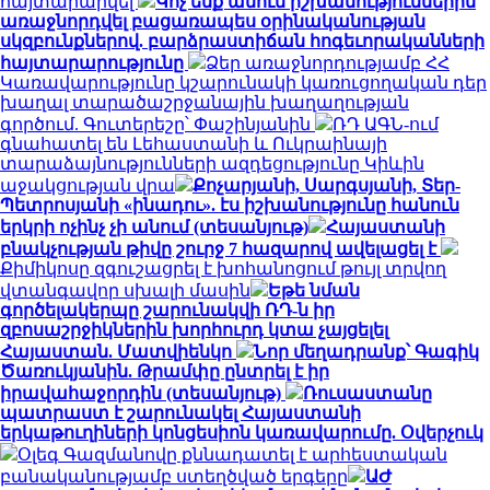
հայտարարվել
Կոչ ենք անում իշխանություններին
առաջնորդվել բացառապես օրինականության
սկզբունքներով. բարձրաստիճան հոգեւորականների
հայտարարությունը
Ձեր առաջնորդությամբ ՀՀ
Կառավարությունը կշարունակի կառուցողական դեր
խաղալ տարածաշրջանային խաղաղության
գործում. Գուտերեշը՝ Փաշինյանին
ՌԴ ԱԳՆ-ում
գնահատել են Լեհաստանի և Ուկրաինայի
տարաձայնությունների ազդեցությունը Կիևին
աջակցության վրա
Քոչարյանի, Սարգսյանի, Տեր-
Պետրոսյանի «ինադու». էս իշխանությունը հանուն
երկրի ոչինչ չի անում (տեսանյութ)
Հայաստանի
բնակչության թիվը շուրջ 7 հազարով ավելացել է
Քիմիկոսը զգուշացրել է խոհանոցում թույլ տրվող
վտանգավոր սխալի մասին
Եթե նման
գործելակերպը շարունակվի ՌԴ-ն իր
զբոսաշրջիկներին խորհուրդ կտա չայցելել
Հայաստան. Մատվիենկո
Նոր մեղադրանք՝ Գագիկ
Ծառուկյանին. Թրամփը ընտրել է իր
իրավահաջորդին (տեսանյութ)
Ռուսաստանը
պատրաստ է շարունակել Հայաստանի
երկաթուղիների կոնցեսիոն կառավարումը. Օվերչուկ
Օլեգ Գազմանովը քննադատել է արհեստական
բանականությամբ ստեղծված երգերը
ԱԺ