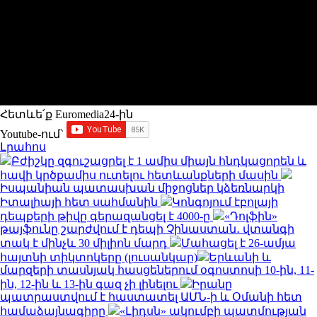
Հետևե՛ք Euromedia24-ին
Youtube-ում`
Լրահոս
Բժիշկը զգուշացրել է 1 ամիս միայն հնդկացորեն և
հավի կրծքամիս ուտելու հետևանքների մասին
Իսպանիան պատասխան միջոցներ կձեռնարկի
Իտալիայի հետ սահմանին
Կոնգոյում էբոլայի
դեպքերի թիվը գերազանցել է 4000-ը
«Դոլֆին»
թայֆունը շարժվում է դեպի Չինաստան․ վտանգի
տակ է մինչև 30 միլիոն մարդ
Մահացել է 26-ամյա
հայտնի տիկտոկերը (լուսանկար)
Երևանի և
մարզերի տասնյակ հասցեներում օգոստոսի 10-ին, 11-
ին, 12-ին և 13-ին գազ չի լինելու
Իրանը
պատրաստվում է հաստատել ԱՄՆ-ի և Օմանի հետ
համաձայնագիրը
«Լիդսն» ակումբի պատմության