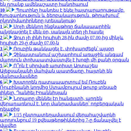
են դրանք ամենաշատը հանդիպում
10
Պուտինը հանդես է եկել հայտարարությամբ.
Խուզարկություն և ձերբակալություն․ թիրախում՝
ընդդիմադիրները (տեսանյութ)
1
Սոչի մեկնող ինքնաթիռը ճանապարհին
անցկացրել է մեկ օր, սակայն տեղ չի հասել
2
Ջուր չի լինի հուլիսի 28-ին ժամը 07.00-ից մինչև
հուլիսի 29-ը ժամը 07.00-ն
3
Ռուբլին թանկացել է․ փոխարժեքն՝ այսօր
4
Չինաստանում աշխարհում առաջին անգամ
մարդուն փոխպատվաստվել է խոզի մի քանի օրգան
5
Ո՞րն է սիրված արտիստ Արտաշես
Ալեքսանյանի մահվան պատճառը. հայտնի են
մանրամասներ
6
Խստորեն դատապարտում եմ Ռուբեն
Ռուբինյանի կողմից Ստամբուլում թուրք տեսած
լինելը. Դանիել Իոաննիսյան
7
Նորայրը մեկնել էր հանգստի, արդեն
վերադառնում է. նոր մանրամասներ՝ ողբերգական
դեպքից
8
1/15 ընտրատեղամասում վերահաշվարկի
արդյունքում 19 քվեաթերթիկներից 7-ը ճանաչվել է
վավեր