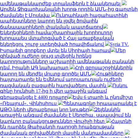
ամենաթանկարժեք տրանսֆերն է ձևակերպել
Արմեն Ջիգարխանյանի խորթ որդին ԱՄՆ-ից գաղտնի
ժամանել է Մոսկվա
Ուկրաինայի հացահատիկի
պահեստները կարող են լցվել ծովային
ճանապարհների փակման պատճառով
Եկեղեցիների համաշխարհային խորհուրդը
խորապես մտահոգված է Հայ առաքելական
եկեղեցու շուրջ ստեղծված իրավիճակով
Syria TV.
Իսրայելի զորքերը մտել են Սիրիայի հարավ
Մեր
զինված ուժերը ցույց տվեցին իրենց
կարողությունները աշխարհի ամենաթանկ բանակի
դեմ. Իրանի ԱԳ նախարար
Հղի զբոսաշրջիկներին
կարող են մերժել մուտք գործել ԱՄՆ
Հութիները
հայտարարել են Եմենում պրոսաուդյան ուժերի
ռազմական բազային հարվածելու մասին
Ոսկու
գինը հունիսի 17-ից ի վեր առաջին անգամ
գերազանցել է 4400 դոլարը
Եվս 6 տարի և ընդմիշտ
«Ռեալում»․ Վինիսիուս
Պենտագոնը հրապարակել է
ԱԹՕ-ների վերաբերյալ նոր նյութեր
Զելենսկին
առաջին անգամ ժամանել է Սերբիա․ սպասվում են
կարևոր բանակցություններ Վուչիչի հետ
Հայտնի
են դարձել Թաիլանդի դպրոցի հրաձգության
ժամանակ զոհվածների մասին մանրամասները