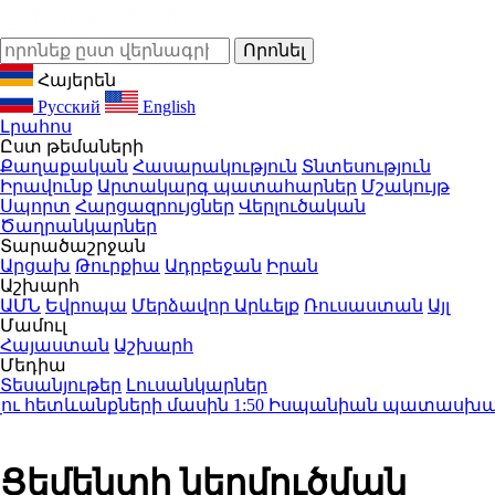
Հայերեն
Русский
English
Լրահոս
Ըստ թեմաների
Քաղաքական
Հասարակություն
Տնտեսություն
Իրավունք
Արտակարգ պատահարներ
Մշակույթ
Սպորտ
Հարցազրույցներ
Վերլուծական
Ծաղրանկարներ
Տարածաշրջան
Արցախ
Թուրքիա
Ադրբեջան
Իրան
Աշխարհ
ԱՄՆ
Եվրոպա
Մերձավոր Արևելք
Ռուսաստան
Այլ
Մամուլ
Հայաստան
Աշխարհ
Մեդիա
Տեսանյութեր
Լուսանկարներ
ւ հետևանքների մասին
1:50
Իսպանիան պատասխան միջո
Ցեմենտի ներմուծման