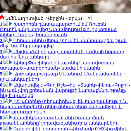
Ամենադիտված
1
Խստորեն դատապարտում եմ Ռուբեն
Ռուբինյանի կողմից Ստամբուլում թուրք տեսած
լինելը. Դանիել Իոաննիսյան
2
Դերասանին մեղադրում են մանկապղծության
մեջ․ նա ձերբակալվել է
3
Սիլվա Հակոբյանը հայտնել է ցավալի կորստի
մասին (Լուսանկար)
4
Նիկոլ Փաշինյանը հայտնել է առավոտյան
ստացած «տարօրինակ» նամակի մասին
5
Արտակարգ դեպք Սևանում. Մանրամասներ
(լուսանկարներ)
6
Ավարտվել է «Գող Բջե»-ին, «Տեցիկ»-ին ու «Գոջո»-
ին առնչվող քրեական վարույթի նախաքննությունը.
ինչ է պարզվել
7
425 անձինք տեղափոխվել են ոստիկանություն․
հայտնաբերվել են զենք-զինամթերք, թմրամիջոց և
հետախուզվողներ
8
Հասմիկ Կարապետյանի համարձակ
լուսանկարները՝ լողավազանից (լուսանկարներ)
9
Գազ չի լինի օգոստոսի 4-ին ժամը 09:00-ից մինչև