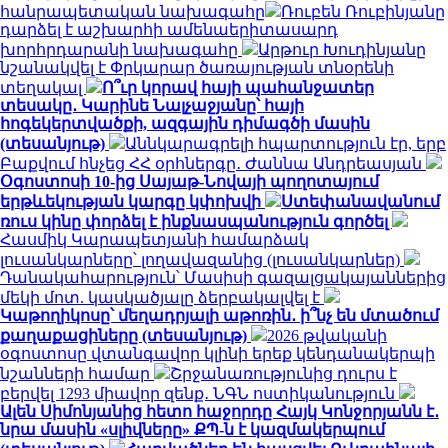
հանրապետական ​​նախագահը
Ռուբեն Ռուբինյանը
դարձել է աշխարհի ամենաերիտասարդ
խորհրդարանի նախագահը
Արթուր Խուդինյանը
նշանակվել է Փրկարար ծառայության տնօրենի
տեղակալ
Ո՞ւր կորավ հայի պահանջատեր
տեսակը․ Կարինե Նալչաջյանը՝ հայի
հոգեկերտվածքի, ազգային դիմագծի մասին
(տեսանյութ)
Աննկարագրելի հպարտություն էր, երբ
Բաքվում հնչեց ՀՀ օրհներգը․ Ժաննա Անդրեասյան
Օգոստոսի 10-ից Սայաթ-Նովայի պողոտայում
երթևեկության կարգը կփոխվի
Ստեփանավանում
ռուս կինը փորձել է ինքնասպանություն գործել
Հասմիկ Կարապետյանի համարձակ
լուսանկարները՝ լողավազանից (լուսանկարներ)
Դանակահարություն՝ Մասիսի գազալցակայաններից
մեկի մոտ. կասկածյալը ձերբակալվել է
Կաթողիկոսը՝ մեղադրյալի աթոռին․ ի՞նչ են մտածում
քաղաքացիները (տեսանյութ)
2026 թվականի
օգոստոսը վտանգավոր կլինի երեք կենդանակերպի
նշանների համար
Շրջանառությունից դուրս է
բերվել 1293 միավոր զենք․ ՆԳՆ ոստիկանություն
Ալեն Սիմոնյանից հետո հաջորդը Հայկ Կոնջորյանն է․
նրա մասին «սլիվները» ՔՊ-ն է կազմակերպում