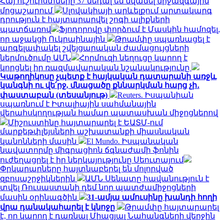
Հայ ուշուիստները 37 մեդալ են նվաճել միջազգային
մրցաշարում
Սլովակիայի արևելքում արտակարգ
դրություն է հայտարարվել շոգի ալիքների
պատճառով
Ֆյոդորովը փորձում է Մասկին համոզել,
որ աջակցի Ուկրաինային
Թրամփը սպառնացել է
արգելափակել շվեյցարական ժամացույցների
ներմուծումը ԱՄՆ
Հորմուզի նեղուցը կարող է
կորցնել իր ռազմավարական նշանակությունը
Կաթողիկոսը չպետք է հայկական դատարանի առջև
կանգնի ու վե՛րջ, մնացածը քննարկման հարց չի․
փաստաբան (տեսանյութ)
Reuters. Իսպանիան
սպառնում է Իտալիային սահմանային
վերահսկողության համար պատասխան միջոցներով
Միշուստինը հայտարարել է ԵԱՏՄ-ում
մարքեթփլեյսների աշխատանքի միասնական
կանոնների մասին
El Mundo. Իսպանական
նավատորմը միգրացիոն ճգնաժամի ֆոնին
ուժեղացրել է իր ներկայությունը Սեուտայում
Փրկարարները հայտնաբերել են մոլորված
զբոսաշրջիկներին
ԱՄՆ Սենատը հավանություն է
տվել Ռուսաստանի դեմ նոր պատժամիջոցների
մասին օրինագծին
31-ամյա ամուսինը խանդի հողի
վրա դանակահարել է կնոջը
Թրամփը հայտարարել
է, որ կարող է դառնալ Միացյալ Նահանգների վերջին