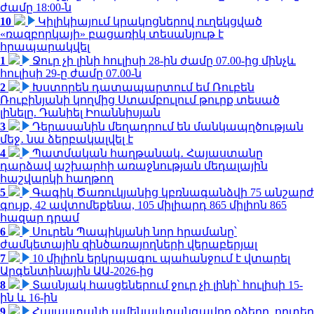
ժամը 18:00-ն
10
Կիլիկիայում կրակոցներով ուղեկցված
«ռազբորկայի» բացառիկ տեսանյութ է
հրապարակվել
1
Ջուր չի լինի հուլիսի 28-ին ժամը 07.00-ից մինչև
հուլիսի 29-ը ժամը 07.00-ն
2
Խստորեն դատապարտում եմ Ռուբեն
Ռուբինյանի կողմից Ստամբուլում թուրք տեսած
լինելը. Դանիել Իոաննիսյան
3
Դերասանին մեղադրում են մանկապղծության
մեջ․ նա ձերբակալվել է
4
Պատմական հաղթանակ․ Հայաստանը
դարձավ աշխարհի առաջնության մեդալային
հաշվարկի հաղթող
5
Գագիկ Ծառուկյանից կբռնագանձվի 75 անշարժ
գույք, 42 ավտոմեքենա, 105 միլիարդ 865 միլիոն 865
հազար դրամ
6
Սուրեն Պապիկյանի նոր հրամանը՝
ժամկետային զինծառայողների վերաբերյալ
7
10 միլիոն երկրպագու պահանջում է վտարել
Արգենտինային ԱԱ-2026-ից
8
Տասնյակ հասցեներում ջուր չի լինի՝ հուլիսի 15-
ին և 16-ին
9
Հայաստանի ամենավտանգավոր օձերը. որտեղ