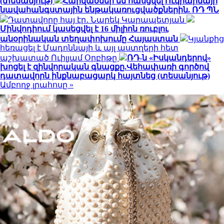
(տեսանյութ)
Հարվածներ են հասցվել Ուկրաինայի
նավահանգստային ենթակառուցվածքներին. ՌԴ ՊՆ
Դատավորը հայ էր․ Նարեկ Կարապետյան
Մինվոդիում կասեցվել է 16 միլիոն ռուբլու
անօրինական տեղափոխումը Հայաստան
Կյանքից
հեռացել է Մադոննայի և այլ աստղերի հետ
աշխատած Ուիլյամ Օրբիթը
ՌԴ-ն «Իսկանդերով»
խոցել է զինվորական գնացքը.Վեհափառի գործով
դատավորն ինքնաբացարկ հայտնեց (տեսանյութ)
Ամբողջ լրահոսը »