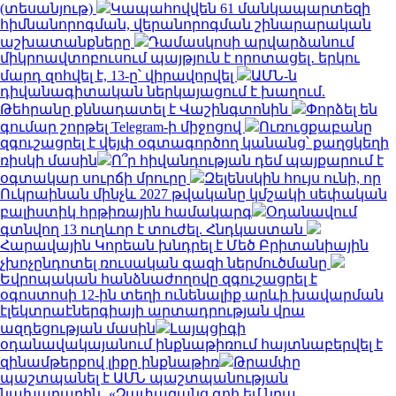
(տեսանյութ)
Կապահովվեն 61 մանկապարտեզի
հիմնանորոգման, վերանորոգման շինարարական
աշխատանքները
Դամասկոսի արվարձանում
միկրոավտոբուսում պայթյուն է որոտացել․ երկու
մարդ զոհվել է, 13-ը՝ վիրավորվել
ԱՄՆ-ն
դիվանագիտական ներկայացում է խաղում.
Թեհրանը քննադատել է Վաշինգտոնին
Փորձել են
գումար շորթել Telegram-ի միջոցով
Ուռուցքաբանը
զգուշացրել է վեյփ օգտագործող կանանց՝ քաղցկեղի
ռիսկի մասին
Ո՞ր հիվանդության դեմ պայքարում է
օգտակար սուրճի մրուրը
Զելենսկին հույս ունի, որ
Ուկրաինան մինչև 2027 թվականը կմշակի սեփական
բալիստիկ հրթիռային համակարգ
Օդանավում
գտնվող 13 ուղևոր է տուժել. Հնդկաստան
Հարավային Կորեան խնդրել է Մեծ Բրիտանիային
չխոչընդոտել ռուսական գազի ներմուծմանը
Եվրոպական հանձնաժողովը զգուշացրել է
օգոստոսի 12-ին տեղի ունենալիք արևի խավարման
էլեկտրաէներգիայի արտադրության վրա
ազդեցության մասին
Լայպցիգի
օդանավակայանում ինքնաթիռում հայտնաբերվել է
զինամթերքով լիքը ինքնաթիռ
Թրամփը
պաշտպանել է ԱՄՆ պաշտպանության
նախարարին․ «Չափազանց գոհ եմ նրա