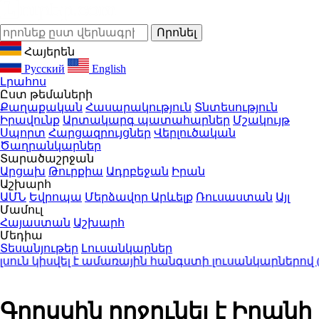
Հայերեն
Русский
English
Լրահոս
Ըստ թեմաների
Քաղաքական
Հասարակություն
Տնտեսություն
Իրավունք
Արտակարգ պատահարներ
Մշակույթ
Սպորտ
Հարցազրույցներ
Վերլուծական
Ծաղրանկարներ
Տարածաշրջան
Արցախ
Թուրքիա
Ադրբեջան
Իրան
Աշխարհ
ԱՄՆ
Եվրոպա
Մերձավոր Արևելք
Ռուսաստան
Այլ
Մամուլ
Հայաստան
Աշխարհ
Մեդիա
Տեսանյութեր
Լուսանկարներ
ն կիսվել է ամառային հանգստի լուսանկարներով (ֆ
Գրոսսին ողջունել է Իրանի