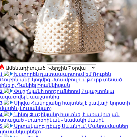
Ամենադիտված
1
Խստորեն դատապարտում եմ Ռուբեն
Ռուբինյանի կողմից Ստամբուլում թուրք տեսած
լինելը. Դանիել Իոաննիսյան
2
Փաշինյանի որոշումներով 7 պաշտոնյա
ազատվել է պաշտոնից
3
Սիլվա Հակոբյանը հայտնել է ցավալի կորստի
մասին (Լուսանկար)
4
Նիկոլ Փաշինյանը հայտնել է առավոտյան
ստացած «տարօրինակ» նամակի մասին
5
Արտակարգ դեպք Սևանում. Մանրամասներ
(լուսանկարներ)