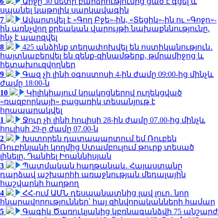
6
Արջը 30 մետր բարձրությունից ցած է գցել և
սպանել կաթոլիկ սարկավագին
7
Ավարտվել է «Գող Բջե»-ին, «Տեցիկ»-ին ու «Գոջո»-
ին առնչվող քրեական վարույթի նախաքննությունը.
ինչ է պարզվել
8
425 անձինք տեղափոխվել են ոստիկանություն․
հայտնաբերվել են զենք-զինամթերք, թմրամիջոց և
հետախուզվողներ
9
Գազ չի լինի օգոստոսի 4-ին ժամը 09:00-ից մինչև
ժամը 18:00-ն
10
Կիլիկիայում կրակոցներով ուղեկցված
«ռազբորկայի» բացառիկ տեսանյութ է
հրապարակվել
1
Ջուր չի լինի հուլիսի 28-ին ժամը 07.00-ից մինչև
հուլիսի 29-ը ժամը 07.00-ն
2
Խստորեն դատապարտում եմ Ռուբեն
Ռուբինյանի կողմից Ստամբուլում թուրք տեսած
լինելը. Դանիել Իոաննիսյան
3
Պատմական հաղթանակ․ Հայաստանը
դարձավ աշխարհի առաջնության մեդալային
հաշվարկի հաղթող
4
ՀՀ-ում ԱՄՆ դեսպանատնից լավ լուր․ նոր
հնարավորություններ՝ հայ զինվորականների համար
5
Գագիկ Ծառուկյանից կբռնագանձվի 75 անշարժ