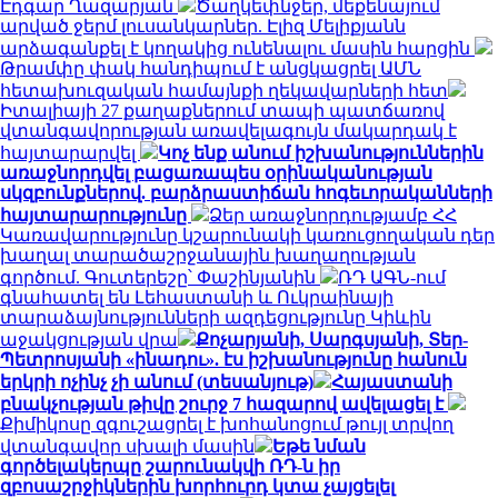
Էդգար Ղազարյան
Ծաղկեփնջեր, մեքենայում
արված ջերմ լուսանկարներ. Էլիզ Մելիքյանն
արձագանքել է կողակից ունենալու մասին հարցին
Թրամփը փակ հանդիպում է անցկացրել ԱՄՆ
հետախուզական համայնքի ղեկավարների հետ
Իտալիայի 27 քաղաքներում տապի պատճառով
վտանգավորության առավելագույն մակարդակ է
հայտարարվել
Կոչ ենք անում իշխանություններին
առաջնորդվել բացառապես օրինականության
սկզբունքներով. բարձրաստիճան հոգեւորականների
հայտարարությունը
Ձեր առաջնորդությամբ ՀՀ
Կառավարությունը կշարունակի կառուցողական դեր
խաղալ տարածաշրջանային խաղաղության
գործում. Գուտերեշը՝ Փաշինյանին
ՌԴ ԱԳՆ-ում
գնահատել են Լեհաստանի և Ուկրաինայի
տարաձայնությունների ազդեցությունը Կիևին
աջակցության վրա
Քոչարյանի, Սարգսյանի, Տեր-
Պետրոսյանի «ինադու». էս իշխանությունը հանուն
երկրի ոչինչ չի անում (տեսանյութ)
Հայաստանի
բնակչության թիվը շուրջ 7 հազարով ավելացել է
Քիմիկոսը զգուշացրել է խոհանոցում թույլ տրվող
վտանգավոր սխալի մասին
Եթե նման
գործելակերպը շարունակվի ՌԴ-ն իր
զբոսաշրջիկներին խորհուրդ կտա չայցելել