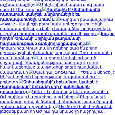
աշխատանքից»
Մինչև հինգ հազար միգրանտ
մնում է Սեուտայում
Գարեգին Բ Վեփահառին
դատարան կանչելն անընդունելի է եւ
դատապարտելի. Արամ Ա
Գարգառ բնակավայրում
«KamAZ» մակնիշի բետոնախառնիչը դուրս է եկել
ճանապարհի երթևեկելի հատվածից, կողաշրջվել և
բшխվել մոտակա տան պատին․ կա վիրшվոր
Խոշոր
հրդեհ՝ Երևանի Սիլիկյան թաղամասի
հարևանությամբ գտնվող աղբավայրում
Կոբախիձե. Վրաստանի դռները բաց են բոլոր
զբոսաշրջիկների համար, այդ թվում՝ Ռուսաստանից
ժամանածների
Լայպցիգում տեղի ունեցած
միջադեպի հետաքննություն․ անօդաչուի մոտ
հայտնաբերված պայթուցիկը եղել է ռազմական
մակարդակի
Սկանդալ ՖԻՖԱ-ում․ ՈՒԵՖԱ-ն մերժել է
Ինֆանտինոյի ներողությունը և պահպանում է
բոյկոտը
Զոհասեղանին երևանցու կյանքն է․
Վարդանյանը՝ Երևանի օդի որակի մասին
(տեսանյութ)
Կիևում քննարկվել են Ադրբեջանի և
Ուկրաինայի հարաբերությունները
Ընդլայնվել է
տրանսպորտային ծախսի փոխհատուցման ծրագրի
շահառուների շրջանակը
Այս ձևով ինձ փորձում են
լռեցնել, քանի որ ԱԺ-ում դա նրանց չի հաջողվում․