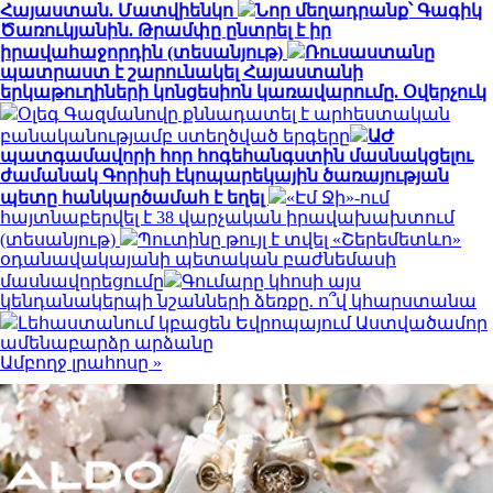
Հայաստան. Մատվիենկո
Նոր մեղադրանք՝ Գագիկ
Ծառուկյանին. Թրամփը ընտրել է իր
իրավահաջորդին (տեսանյութ)
Ռուսաստանը
պատրաստ է շարունակել Հայաստանի
երկաթուղիների կոնցեսիոն կառավարումը. Օվերչուկ
Օլեգ Գազմանովը քննադատել է արհեստական
բանականությամբ ստեղծված երգերը
ԱԺ
պատգամավորի հոր հոգեհանգստին մասնակցելու
ժամանակ Գորիսի էկոպարեկային ծառայության
պետը հանկարծամահ է եղել
«Էմ Ջի»-ում
հայտնաբերվել է 38 վարչական իրավախախտում
(տեսանյութ)
Պուտինը թույլ է տվել «Շերեմետևո»
օդանավակայանի պետական բաժնեմասի
մասնավորեցումը
Գումարը կհոսի այս
կենդանակերպի նշանների ձեռքը. ո՞վ կհարստանա
Լեհաստանում կբացեն Եվրոպայում Աստվածամոր
ամենաբարձր արձանը
Ամբողջ լրահոսը »