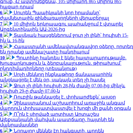
գույք, 42 ավտոմեքենա, 105 միլիարդ 865 միլիոն 865
հազար դրամ
6
Սուրեն Պապիկյանի նոր հրամանը՝
ժամկետային զինծառայողների վերաբերյալ
7
10 միլիոն երկրպագու պահանջում է վտարել
Արգենտինային ԱԱ-2026-ից
8
Տասնյակ հասցեներում ջուր չի լինի՝ հուլիսի 15-
ին և 16-ին
9
Հայաստանի ամենավտանգավոր օձերը. որտեղ
են դրանք ամենաշատը հանդիպում
10
Պուտինը հանդես է եկել հայտարարությամբ.
Խուզարկություն և ձերբակալություն․ թիրախում՝
ընդդիմադիրները (տեսանյութ)
1
Սոչի մեկնող ինքնաթիռը ճանապարհին
անցկացրել է մեկ օր, սակայն տեղ չի հասել
2
Ջուր չի լինի հուլիսի 28-ին ժամը 07.00-ից մինչև
հուլիսի 29-ը ժամը 07.00-ն
3
Ռուբլին թանկացել է․ փոխարժեքն՝ այսօր
4
Չինաստանում աշխարհում առաջին անգամ
մարդուն փոխպատվաստվել է խոզի մի քանի օրգան
5
Ո՞րն է սիրված արտիստ Արտաշես
Ալեքսանյանի մահվան պատճառը. հայտնի են
մանրամասներ
6
Նորայրը մեկնել էր հանգստի, արդեն