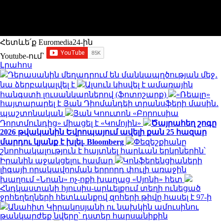
Հետևե՛ք Euromedia24-ին
Youtube-ում`
Լրահոս
Դերասանին մեղադրում են մանկապղծության մեջ․
նա ձերբակալվել է
Ալսուն կիսվել է ամառային
հանգստի լուսանկարներով (ֆոտոշարք)
«Ռեալը»
հայտարարել է Յան Դիոմանդեի տրանսֆերի մասին․
պաշտոնական
Յան Կոուտոն «Բորուսիա
Դորտմունդից» միացել է «Կոմոյին»
Ծայրահեղ շոգը
2026 թվականին Եվրոպայում ավելի քան 25 հազար
մարդու կյանք է խլել. Bloomberg
Փեզեշքիանը
շնորհակալություն է հայտնել հարևան երկրներին՝
Իրանին աջակցելու համար
Կոնֆերենցիաների
լիգայի որակավորման երրորդ փուլի առաջին
խաղում «Նոան» ոչ-ոքի խաղաց «Սյոնի» հետ
Հնդկաստանի հյուսիս-արևելքում տեղի ունեցած
ջրհեղեղների հետևանքով զոհերի թիվը հասել է 97-ի
Անահիտ Կիրակոսյանի ու նախկին ամուսինու
թանկարժեք նվերը՝ դստեր հարսանիքին