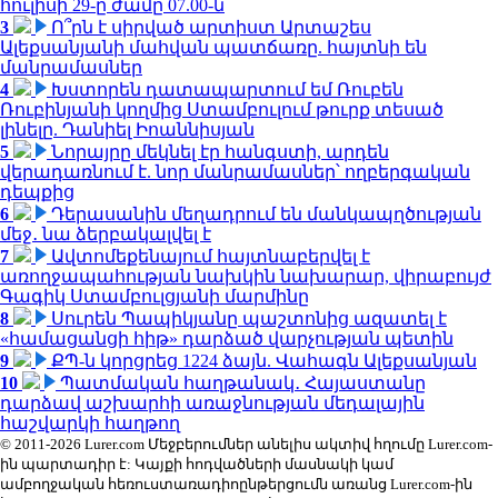
հուլիսի 29-ը ժամը 07.00-ն
3
Ո՞րն է սիրված արտիստ Արտաշես
Ալեքսանյանի մահվան պատճառը. հայտնի են
մանրամասներ
4
Խստորեն դատապարտում եմ Ռուբեն
Ռուբինյանի կողմից Ստամբուլում թուրք տեսած
լինելը. Դանիել Իոաննիսյան
5
Նորայրը մեկնել էր հանգստի, արդեն
վերադառնում է. նոր մանրամասներ՝ ողբերգական
դեպքից
6
Դերասանին մեղադրում են մանկապղծության
մեջ․ նա ձերբակալվել է
7
Ավտոմեքենայում հայտնաբերվել է
առողջապահության նախկին նախարար, վիրաբույժ
Գագիկ Ստամբուլցյանի մարմինը
8
Սուրեն Պապիկյանը պաշտոնից ազատել է
«համացանցի հիթ» դարձած վարչության պետին
9
ՔՊ-ն կորցրեց 1224 ձայն. Վահագն Ալեքսանյան
10
Պատմական հաղթանակ․ Հայաստանը
դարձավ աշխարհի առաջնության մեդալային
հաշվարկի հաղթող
© 2011-2026 Lurer.com Մեջբերումներ անելիս ակտիվ հղումը Lurer.com-
ին պարտադիր է: Կայքի հոդվածների մասնակի կամ
ամբողջական հեռուստառադիոընթերցումն առանց Lurer.com-ին