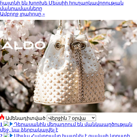
հայտնի են Խորխե Մեսսիի հուղարկավորության
մանրամասները
Ամբողջ լրահոսը »
Ամենադիտված
1
Դերասանին մեղադրում են մանկապղծության
մեջ․ նա ձերբակալվել է
2
Սիլվա Հակոբյանը հայտնել է ցավալի կորստի