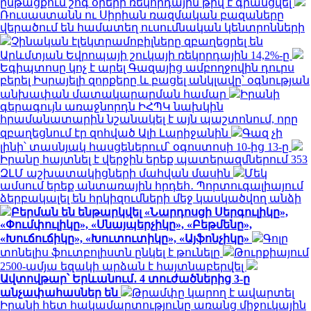
ընթացքում շոգ օրերի ռեկորդային թիվ է գրանցվել
Ռուսաստանն ու Սիրիան ռազմական բազաները
վերածում են համատեղ ուսումնական կենտրոնների
Չինական էլեկտրամոբիլները զբաղեցրել են
Արևմտյան Եվրոպայի շուկայի ռեկորդային 14,2%-ը
Եգիպտոսը կոչ է արել Գազայից ամբողջովին դուրս
բերել Իսրայելի զորքերը և բացել անկլավը՝ օգնության
անխափան մատակարարման համար
Իրանի
գերագույն առաջնորդն ԻՀՊԿ նախկին
հրամանատարին նշանակել է այն պաշտոնում, որը
զբաղեցնում էր զոհված Ալի Լարիջանին
Գազ չի
լինի՝ տասնյակ հասցեներում՝ օգոստոսի 10-ից 13-ը
Իրանը հայտնել է վերջին երեք պատերազմներում 353
ԶԼՄ աշխատակիցների մահվան մասին
Մեկ
ամսում երեք անտառային հրդեհ․ Պորտուգալիայում
ձերբակալել են հրկիզումների մեջ կասկածվող անձի
Բերման են ենթարկվել «Նարդոսցի Սերգուլիկը»,
«Փումփուլիկը», «Սնայպերչիկը», «Բեթմենը»,
«Խուճուճիկը», «Խուտուտիկը», «Այֆոնչիկը»
Գոլը
տոնելիս ֆուտբոլիստն ընկել է թունելը
Թուրքիայում
2500-ամյա եզակի արձան է հայտնաբերվել
Ավտովթար՝ Երևանում․ 4 տուժածներից 3-ը
անչափահասներ են
Թրամփը կարող է ավարտել
Իրանի հետ հակամարտությունը առանց միջուկային