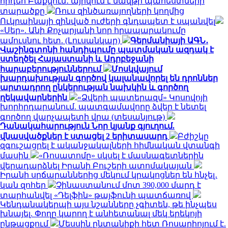
հրդեհ Բաքվում․ այրվում է նավթի պահեստների
տարածքը
Ռուս զինծառայողների կողմից
Ուկրաինայի զինված ուժերի գնդապետ է սպանվել
«Սեր». Անի Քոչարյանի նոր հրապարակումը
ամուսնու հետ. (Լուսանկար)
Գերմանիայի ԱԳՆ․
Վաշինգտոնի հանդիպումը պատմական ազդակ է
ստեղծել Հայաստանի և Ադրբեջանի
հարաբերություններում
Մոսկվայում
խարդախության գործով կալանավորել են դրոններ
արտադրող ընկերության նախկին և գործող
ղեկավարներին
«Ձվերի պատերազմ» Կոսովոյի
խորհրդարանում. պատգամավորը ձվեր է նետել
գործող վարչապետի վրա (տեսանյութ)
Դանակահարություն Նոր կյանք գյուղում.
վնասվածքներ է ստացել 2 երիտասարդ
Բժիշկը
զգուշացրել է ականջակալների հիմնական վտանգի
մասին
«Ռոսատոմը» սկսել է մասնագետներին
վերադարձնել Իրանի Բուշերի ատոմակայան
Իրանի սրճարաններից մեկում կրակոցներ են հնչել․
կան զոհեր
Չինաստանում մոտ 390,000 մարդ է
տարհանվել «Դելֆին» թայֆունի պատճառով
Կենդանակերպի այս նշանները չգիտեն, թե ինչպես
խնայել. Փողը կարող է անհետանալ մեկ երեկոյի
ընթացքում
Մեսսին ընտանիքի հետ Ռոսարիոյում է.