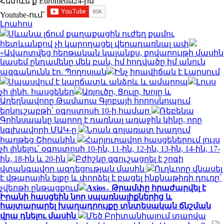
Հետևե՛ք Euromedia24-ին
Youtube-ում`
Լրահոս
Սևանա լճում քաղաքացին ուժեղ քամու
հետևանքով չի կարողացել վերադառնալ ափ
«Ավարտվեց հերթական կալանքս, քրվարույթի մասին
կասեմ ընդամենը մեկ բան, իմ հոդվածը իմ անուն
ազգանունն էր. Պողոսյան
Ինչ իրավիճակ է Լարսում
Սպասվում է կարճատև անձրև և ամպրոպ
Լույս
չի լինի. հասցեներ
Առյուծը, Ցուլը, Խոյը և
Աղեղնավորը Թամարա Գլոբայի հորոսկոպում
երկուշաբթի՝ օգոստոսի 10-ի համար
Ռեբեկա
Գրինսպանը կարող է դառնալ առաջին կինը, որը
կգլխավորի ՄԱԿ-ը
Նոան գոլառատ խաղում
հաղթեց Շիրակին
Հարյուրավոր հասցեներում լույս
չի լինելու՝ օգոստոսի 10-ին, 11-ին, 12-ին, 13-ին, 14-ին, 17-
ին, 18-ին և 20-ին
Բժիշկը զգուշացրել է շոգի
վտանգավոր ազդեցության մասին
Ուղևորը վնասել
է վթարային ելքը և փորձել է բացել ինքնաթիռի դուռը՝
չվերթի ընթացքում
Axios․ Թրամփը հրաժարվել է
Իրանի հասցեին նոր սպառնալիքներից և
հայտարարել խաղադրույքը տնտեսական ճնշման
վրա դնելու մասին
Մեծ Բրիտանիայում տարվա