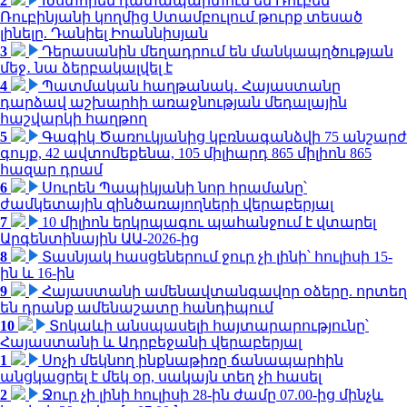
2
Խստորեն դատապարտում եմ Ռուբեն
Ռուբինյանի կողմից Ստամբուլում թուրք տեսած
լինելը. Դանիել Իոաննիսյան
3
Դերասանին մեղադրում են մանկապղծության
մեջ․ նա ձերբակալվել է
4
Պատմական հաղթանակ․ Հայաստանը
դարձավ աշխարհի առաջնության մեդալային
հաշվարկի հաղթող
5
Գագիկ Ծառուկյանից կբռնագանձվի 75 անշարժ
գույք, 42 ավտոմեքենա, 105 միլիարդ 865 միլիոն 865
հազար դրամ
6
Սուրեն Պապիկյանի նոր հրամանը՝
ժամկետային զինծառայողների վերաբերյալ
7
10 միլիոն երկրպագու պահանջում է վտարել
Արգենտինային ԱԱ-2026-ից
8
Տասնյակ հասցեներում ջուր չի լինի՝ հուլիսի 15-
ին և 16-ին
9
Հայաստանի ամենավտանգավոր օձերը. որտեղ
են դրանք ամենաշատը հանդիպում
10
Տոկաևի անսպասելի հայտարարությունը՝
Հայաստանի և Ադրբեջանի վերաբերյալ
1
Սոչի մեկնող ինքնաթիռը ճանապարհին
անցկացրել է մեկ օր, սակայն տեղ չի հասել
2
Ջուր չի լինի հուլիսի 28-ին ժամը 07.00-ից մինչև