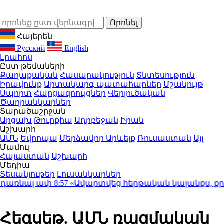
Հայերեն
Русский
English
Լրահոս
Ըստ թեմաների
Քաղաքական
Հասարակություն
Տնտեսություն
Իրավունք
Արտակարգ պատահարներ
Մշակույթ
Սպորտ
Հարցազրույցներ
Վերլուծական
Ծաղրանկարներ
Տարածաշրջան
Արցախ
Թուրքիա
Ադրբեջան
Իրան
Աշխարհ
ԱՄՆ
Եվրոպա
Մերձավոր Արևելք
Ռուսաստան
Այլ
Մամուլ
Հայաստան
Աշխարհ
Մեդիա
Տեսանյութեր
Լուսանկարներ
առնալ ափ
8:57
«Ավարտվեց հերթական կալանքս, քրվարու
Հեգսեթ. ԱՄՆ ռազմական