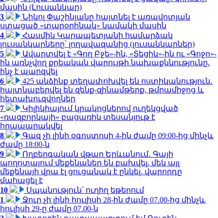
մասին (Լուսանկար)
3
Նիկոլ Փաշինյանը հայտնել է առավոտյան
ստացած «տարօրինակ» նամակի մասին
4
Հասմիկ Կարապետյանի համարձակ
լուսանկարները՝ լողավազանից (լուսանկարներ)
5
Ավարտվել է «Գող Բջե»-ին, «Տեցիկ»-ին ու «Գոջո»-
ին առնչվող քրեական վարույթի նախաքննությունը.
ինչ է պարզվել
6
425 անձինք տեղափոխվել են ոստիկանություն․
հայտնաբերվել են զենք-զինամթերք, թմրամիջոց և
հետախուզվողներ
7
Կիլիկիայում կրակոցներով ուղեկցված
«ռազբորկայի» բացառիկ տեսանյութ է
հրապարակվել
8
Գազ չի լինի օգոստոսի 4-ին ժամը 09:00-ից մինչև
ժամը 18:00-ն
9
Ողբերգական վթար Երևանում․ Գայի
պողոտայում մեքենաներ են բախվել, մեկ այլ
մեքենայի վրա էլ ցուցանակ է ընկել. վարորդը
մահացել է
10
Սպանություն՝ ուղիղ եթերում
1
Ջուր չի լինի հուլիսի 28-ին ժամը 07.00-ից մինչև
հուլիսի 29-ը ժամը 07.00-ն