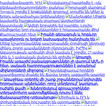
համաձայնագրի․ WSJ
Մոսկվայում հայտնվել է «սև
բեռնափոխադրողների» բանդա
Կոտայքի մարզում
Toyota-ն շրջվել է երթևեկելի գոտում․ տուժել են կինը և
երկու անչափահաս երեխաները
Մանչեսթեր Սիթին
կամային հաղթանակ տարավ Ատլետիկոյի
նկատմամբ
Ավելի երջանիկ եմ դարձել. Լյուիս
Հեմիլթոնը նոր լուսանկարներ է հրապարակել Քիմ
Քարդաշյանի հետ
Իրանի գերագույն և հոգևոր
առաջնորդն ու երկրի նախագահը հանդիպել են
Մենք կշարունակենք պաշտպանել Հորմուզի նեղուցը
մինչև բոլոր պայմանների ընդունումը․ ԻՀՊԿ
Ազատության արձանի մոտ նավակ է շրջվել․ 27-ամյա
կին և 5 ամսական մանուկ են զոհվել
Արաղչի.
Իրանն առայժմ բանակցություններ չի վարում ԱՄՆ-ի
հետ, սակայն հաղորդագրություններ է ստանում
միջնորդների միջոցով
Ինդոնեզիայում հրդեհի
պատճառով փակել են Ճավա կղզու ազգային պարկը
Առաջիկա օրերին մի շարք շրջաններում կդիտվեն
հորդառատ անձրևներ, որոշ տեղերում՝ կարկուտ,
ուժգին քամի
Խնձորեսկում զբոսաշրջիկներ
տեղափոխող ավտոմեքենան դուրս է եկել
ճանապարհից (տեսանյութ)
Սիրիան և ՌԴ-ն
փոխըմբռնման հուշագիր են ստորագրել
Խոշոր