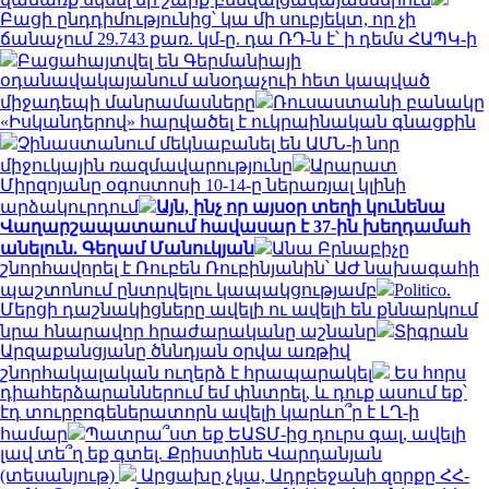
Բացի ընդդիմությունից՝ կա մի սուբյեկտ, որ չի
ճանաչում 29.743 քառ. կմ-ը. դա ՌԴ-ն է՝ ի դեմս ՀԱՊԿ-ի
Բացահայտվել են Գերմանիայի
օդանավակայանում անօդաչուի հետ կապված
միջադեպի մանրամասները
Ռուսաստանի բանակը
«Իսկանդերով» հարվածել է ուկրաինական գնացքին
Չինաստանում մեկնաբանել են ԱՄՆ-ի նոր
միջուկային ռազմավարությունը
Արարատ
Միրզոյանը օգոստոսի 10-14-ը ներառյալ կլինի
արձակուրդում
Այն, ինչ որ այսօր տեղի կունենա
Վաղարշապատաում հավասար է 37-ին խեղդամահ
անելուն. Գեղամ Մանուկյան
Անա Բրնաբիչը
շնորհավորել է Ռուբեն Ռուբինյանին՝ ԱԺ նախագահի
պաշտոնում ընտրվելու կապակցությամբ
Politico.
Մերցի դաշնակիցները ավելի ու ավելի են քննարկում
նրա հնարավոր հրաժարականը աշնանը
Տիգրան
Արզաքանցյանը ծննդյան օրվա առթիվ
շնորհակալական ուղերձ է հրապարակել
Ես հորս
դիահերձարաններում եմ փնտրել, և դուք ասում եք՝
էդ տուրբոգեներատորն ավելի կարևո՞ր է ԼՂ-ի
համար
Պատրա՞ստ եք ԵԱՏՄ-ից դուրս գալ, ավելի
լավ տե՞ղ եք գտել. Քրիստինե Վարդանյան
(տեսանյութ)
Արցախը չկա, Ադրբեջանի զորքը ՀՀ-