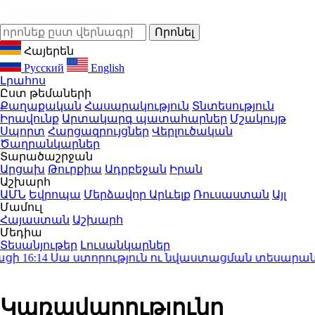
Հայերեն
Русский
English
Լրահոս
Ըստ թեմաների
Քաղաքական
Հասարակություն
Տնտեսություն
Իրավունք
Արտակարգ պատահարներ
Մշակույթ
Սպորտ
Հարցազրույցներ
Վերլուծական
Ծաղրանկարներ
Տարածաշրջան
Արցախ
Թուրքիա
Ադրբեջան
Իրան
Աշխարհ
ԱՄՆ
Եվրոպա
Մերձավոր Արևելք
Ռուսաստան
Այլ
Մամուլ
Հայաստան
Աշխարհ
Մեդիա
Տեսանյութեր
Լուսանկարներ
16:14
Սա ստորություն ու նվաստացման տեսարաններ 
Կառավարությունը