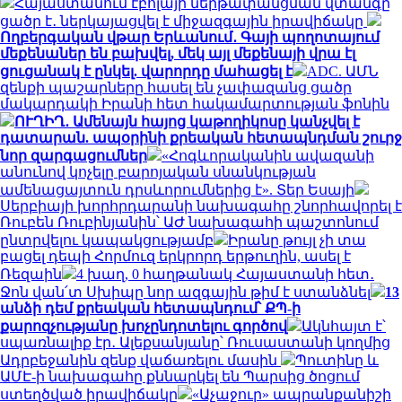
Հայաստանում էբոլայի ներթափանցման վտանգը
ցածր է․ ներկայացվել է միջազգային իրավիճակը
Ողբերգական վթար Երևանում․ Գայի պողոտայում
մեքենաներ են բախվել, մեկ այլ մեքենայի վրա էլ
ցուցանակ է ընկել. վարորդը մահացել է
ADC. ԱՄՆ
զենքի պաշարները հասել են չափազանց ցածր
մակարդակի Իրանի հետ հակամարտության ֆոնին
ՈՒՂԻՂ․ Ամենայն հայոց կաթողիկոսը կանչվել է
դատարան. ապօրինի քրեական հետապնդման շուրջ
նոր զարգացումներ
«Հոգևորականին ավազանի
անունով կոչելը բարոյական սնանկության
ամենացայտուն դրսևորումներից է». Տեր Եսայի
Սերբիայի խորհրդարանի նախագահը շնորհավորել է
Ռուբեն Ռուբինյանին՝ ԱԺ նախագահի պաշտոնում
ընտրվելու կապակցությամբ
Իրանը թույլ չի տա
բացել դեպի Հորմուզ երկրորդ երթուղին, ասել է
Ռեզաին
4 խաղ, 0 հաղթանակ Հայաստանի հետ․
Ջոն վան՛տ Սխիպը նոր ազգային թիմ է ստանձնել
13
անձի դեմ քրեական հետապնդում՝ ՔՊ-ի
քարոզչությանը խոչընդոտելու գործով
Ակնհայտ է՝
սպառնալիք էր․ Ալեքսանյանը՝ Ռուսաստանի կողմից
Ադրբեջանին զենք վաճառելու մասին
Պուտինը և
ԱՄԷ-ի նախագահը քննարկել են Պարսից ծոցում
ստեղծված իրավիճակը
«Աչաջուր» ապրանքանիշի