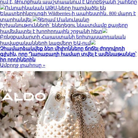
ում է, Թուրքիան պաշտպանում է Ադրբեջանի շահերը
Ուկրաինական ԱԹՍ-ները հարվածել են
Եկատերինբուրգի Wildberries-ի պահեստին․ 800 մարդ է
տարհանվել
Գեղամ Մանուկյանը
իշխանությունների՝ եկեղեցու նկատմամբ քայլերը
համեմատել է խորհրդային շրջանի հետ
Բռնցքամարտի Հայաստանի երիտասարդական
հավաքականների կազմերը ԵԱ-ում
Չհամարձակվեք ձեր միլիոնները ճոճել ժողովրդի
գլխին, որը Ղարաբաղի համար տվել է ամենաթանկը՝
իր որդիներին
Ամբողջ լրահոսը »