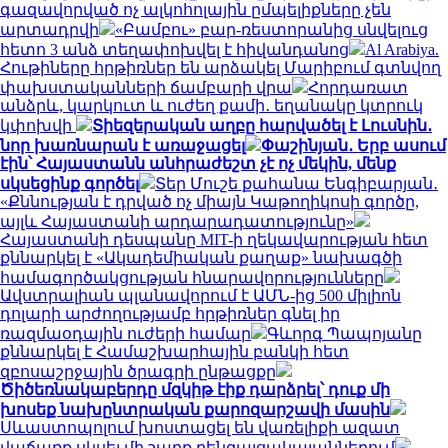
գազավորված ոչ ալկոհոլային ըմպելիքները չեն
արտադրվի
«Բամբու» բար-ռեստորանից սնվելուց
հետո 3 անձ տեղափոխվել է հիվանդանոց
Al Arabiya.
Հութիները հրթիռներ են արձակել Մարիբում գտնվող
փախստականների ճամբարի վրա
Հորդառատ
անձրև, կարկուտ և ուժեղ քամի․ եղանակը կտրուկ
կփոխվի
Տիեզերական աղբը հարվածել է Լուսնին․
նոր խառնարան է առաջացել
Փաշինյան․ Երբ ասում
էին՝ Հայաստանն անհրաժեշտ չէ ոչ մեկին, մենք
սկսեցինք գործել
Տեր Մուշե քահանա Ենգիբարյան․
«Քննության է դրված ոչ միայն Կաթողիկոսի գործը,
այլև Հայաստանի արդարադատությունը»
Հայաստանի դեսպանը MIT-ի ղեկավարության հետ
քննարկել է «Ակադեմիական քաղաք» նախագծի
համագործակցության հնարավորությունները
Ավստրալիան պլանավորում է ԱՄՆ-ից 500 միլիոն
դոլարի արժողությամբ հրթիռներ գնել իր
ռազմաօդային ուժերի համար
Գևորգ Պապոյանը
քննարկել է Համաշխարհային բանկի հետ
զբոսաշրջային ծրագրի ընթացքը
Ծիծեռնակաբերդը մզկիթ էիք դարձրել՝ դուք մի
խոսեք նախընտրական քարոզարշավի մասին
Սևաստոպոլում խոստացել են վառելիքի ազատ
վաճառք սկսել մի շարք բենզալցակայաններում