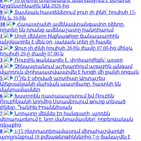
8
10 միլիոն երկրպագու պահանջում է վտարել
Արգենտինային ԱԱ-2026-ից
9
Տասնյակ հասցեներում ջուր չի լինի՝ հուլիսի 15-
ին և 16-ին
10
Հայաստանի ամենավտանգավոր օձերը.
որտեղ են դրանք ամենաշատը հանդիպում
1
Սոչի մեկնող ինքնաթիռը ճանապարհին
անցկացրել է մեկ օր, սակայն տեղ չի հասել
2
Ջուր չի լինի հուլիսի 28-ին ժամը 07.00-ից մինչև
հուլիսի 29-ը ժամը 07.00-ն
3
Ռուբլին թանկացել է․ փոխարժեքն՝ այսօր
4
Չինաստանում աշխարհում առաջին անգամ
մարդուն փոխպատվաստվել է խոզի մի քանի օրգան
5
Ո՞րն է սիրված արտիստ Արտաշես
Ալեքսանյանի մահվան պատճառը. հայտնի են
մանրամասներ
6
Խստորեն դատապարտում եմ Ռուբեն
Ռուբինյանի կողմից Ստամբուլում թուրք տեսած
լինելը. Դանիել Իոաննիսյան
7
Նորայրը մեկնել էր հանգստի, արդեն
վերադառնում է. նոր մանրամասներ՝ ողբերգական
դեպքից
8
1/15 ընտրատեղամասում վերահաշվարկի
արդյունքում 19 քվեաթերթիկներից 7-ը ճանաչվել է