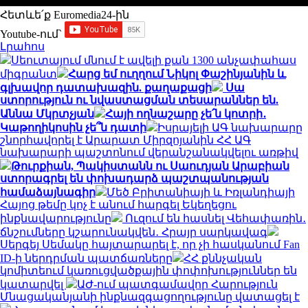
Հետևե՛ք Euromedia24-ին
Youtube-ում`
Լրահոս
Սեուտայում մնում է ավելի քան 1300 անչափահաս
միգրանտ
Հարց եմ ուղղում Նիկոլ Փաշինյանին և
գլխավոր դատախազին. քաղաքացի
Սա
ստորություն ու նվաստացման տեսարաններ են.
Աննա Մկրտչյան
Հայի ողնաշարը չե՛ն կոտրի․
Կաթողիկոսին չե՞ն դատի
Իսրայելի ԱԳ նախարարը
շնորհավորել է Արարատ Միրզոյանին ՀՀ ԱԳ
նախարարի պաշտոնում վերանշանակվելու առթիվ
Թուրքիան, Պակիստանն ու Սաուդյան Արաբիան
ստորագրել են փոխադարձ պաշտպանության
համաձայնագիր
Մեծ Բրիտանիայի և Իռլանդիայի
Հայոց թեմը կոչ է անում հարգել Եկեղեցու
ինքնավարությունը
Ուզում են հասնել Վեհափառին․
ճնշումները կշարունակվեն․ Հրայր սարկավագ
Սերգեյ Սեմակը հայտարարել է, որ չի հասկանում Fan
ID-ի ներդրման պատճառները
ՀՀ քննչական
կոմիտեում կառուցվածքային փոփոխություններ են
կատարվել
ԱԺ-ում պատգամավոր Հարություն
Մնացականյանի ինքնազգացողությունը վատացել է