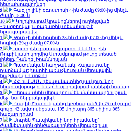
հետախուզվողներ
9
Գազ չի լինի օգոստոսի 4-ին ժամը 09:00-ից մինչև
ժամը 18:00-ն
10
Կիլիկիայում կրակոցներով ուղեկցված
«ռազբորկայի» բացառիկ տեսանյութ է
հրապարակվել
1
Ջուր չի լինի հուլիսի 28-ին ժամը 07.00-ից մինչև
հուլիսի 29-ը ժամը 07.00-ն
2
Խստորեն դատապարտում եմ Ռուբեն
Ռուբինյանի կողմից Ստամբուլում թուրք տեսած
լինելը. Դանիել Իոաննիսյան
3
Պատմական հաղթանակ․ Հայաստանը
դարձավ աշխարհի առաջնության մեդալային
հաշվարկի հաղթող
4
ՀՀ-ում ԱՄՆ դեսպանատնից լավ լուր․ նոր
հնարավորություններ՝ հայ զինվորականների համար
5
Դերասանին մեղադրում են մանկապղծության
մեջ․ նա ձերբակալվել է
6
Գագիկ Ծառուկյանից կբռնագանձվի 75 անշարժ
գույք, 42 ավտոմեքենա, 105 միլիարդ 865 միլիոն 865
հազար դրամ
7
Սուրեն Պապիկյանի նոր հրամանը՝
ժամկետային զինծառայողների վերաբերյալ