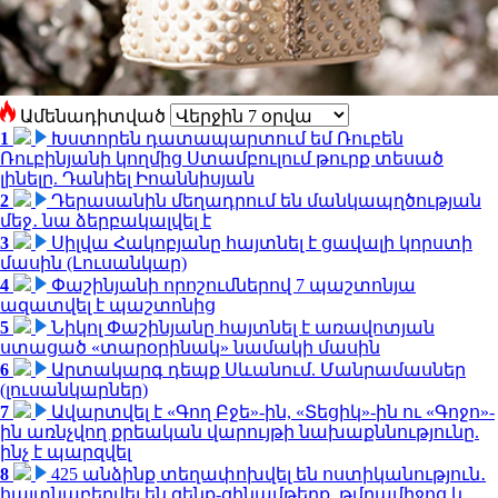
Ամենադիտված
1
Խստորեն դատապարտում եմ Ռուբեն
Ռուբինյանի կողմից Ստամբուլում թուրք տեսած
լինելը. Դանիել Իոաննիսյան
2
Դերասանին մեղադրում են մանկապղծության
մեջ․ նա ձերբակալվել է
3
Սիլվա Հակոբյանը հայտնել է ցավալի կորստի
մասին (Լուսանկար)
4
Փաշինյանի որոշումներով 7 պաշտոնյա
ազատվել է պաշտոնից
5
Նիկոլ Փաշինյանը հայտնել է առավոտյան
ստացած «տարօրինակ» նամակի մասին
6
Արտակարգ դեպք Սևանում. Մանրամասներ
(լուսանկարներ)
7
Ավարտվել է «Գող Բջե»-ին, «Տեցիկ»-ին ու «Գոջո»-
ին առնչվող քրեական վարույթի նախաքննությունը.
ինչ է պարզվել
8
425 անձինք տեղափոխվել են ոստիկանություն․
հայտնաբերվել են զենք-զինամթերք, թմրամիջոց և