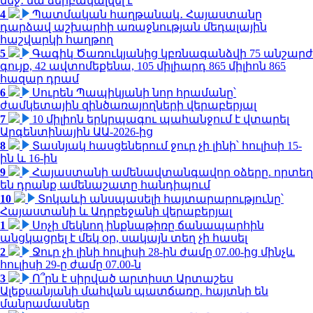
մեջ․ նա ձերբակալվել է
4
Պատմական հաղթանակ․ Հայաստանը
դարձավ աշխարհի առաջնության մեդալային
հաշվարկի հաղթող
5
Գագիկ Ծառուկյանից կբռնագանձվի 75 անշարժ
գույք, 42 ավտոմեքենա, 105 միլիարդ 865 միլիոն 865
հազար դրամ
6
Սուրեն Պապիկյանի նոր հրամանը՝
ժամկետային զինծառայողների վերաբերյալ
7
10 միլիոն երկրպագու պահանջում է վտարել
Արգենտինային ԱԱ-2026-ից
8
Տասնյակ հասցեներում ջուր չի լինի՝ հուլիսի 15-
ին և 16-ին
9
Հայաստանի ամենավտանգավոր օձերը. որտեղ
են դրանք ամենաշատը հանդիպում
10
Տոկաևի անսպասելի հայտարարությունը՝
Հայաստանի և Ադրբեջանի վերաբերյալ
1
Սոչի մեկնող ինքնաթիռը ճանապարհին
անցկացրել է մեկ օր, սակայն տեղ չի հասել
2
Ջուր չի լինի հուլիսի 28-ին ժամը 07.00-ից մինչև
հուլիսի 29-ը ժամը 07.00-ն
3
Ո՞րն է սիրված արտիստ Արտաշես
Ալեքսանյանի մահվան պատճառը. հայտնի են
մանրամասներ