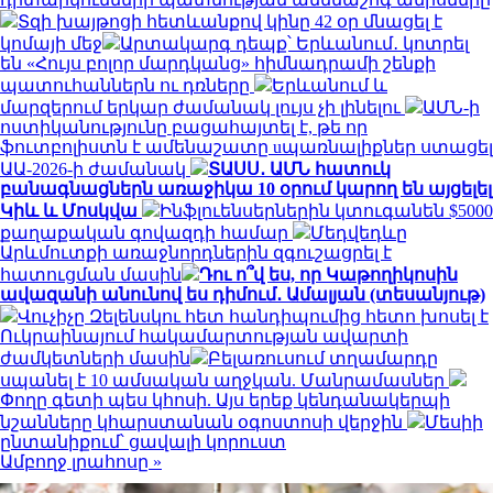
Տզի խայթոցի հետևանքով կինը 42 օր մնացել է
կոմայի մեջ
Արտակարգ դեպք՝ Երևանում․ կոտրել
են «Հույս բոլոր մարդկանց» հիմնադրամի շենքի
պատուհաններն ու դռները
Երևանում և
մարզերում երկար ժամանակ լույս չի լինելու
ԱՄՆ-ի
ոստիկանությունը բացահայտել է, թե որ
ֆուտբոլիստն է ամենաշատը uպառնալիքներ ստացել
ԱԱ-2026-ի ժամանակ
ՏԱՍՍ․ ԱՄՆ հատուկ
բանագնացներն առաջիկա 10 օրում կարող են այցելել
Կիև և Մոսկվա
Ինֆլուենսերներին կտուգանեն $5000
քաղաքական գովազդի համար
Մեդվեդևը
Արևմուտքի առաջնորդներին զգուշացրել է
հատուցման մասին
Դու ո՞վ ես, որ Կաթողիկոսին
ավազանի անունով ես դիմում․ Ամալյան (տեսանյութ)
Վուչիչը Զելենսկու հետ հանդիպումից հետո խոսել է
Ուկրաինայում հակամարտության ավարտի
ժամկետների մասին
Բելառուսում տղամարդը
սպանել է 10 ամսական աղջկան. Մանրամասներ
Փողը գետի պես կհոսի. Այս երեք կենդանակերպի
նշանները կհարստանան օգոստոսի վերջին
Մեսիի
ընտանիքում՝ ցավալի կորուստ
Ամբողջ լրահոսը »