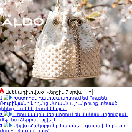
Ամենադիտված
1
Խստորեն դատապարտում եմ Ռուբեն
Ռուբինյանի կողմից Ստամբուլում թուրք տեսած
լինելը. Դանիել Իոաննիսյան
2
Դերասանին մեղադրում են մանկապղծության
մեջ․ նա ձերբակալվել է
3
Սիլվա Հակոբյանը հայտնել է ցավալի կորստի
մասին (Լուսանկար)