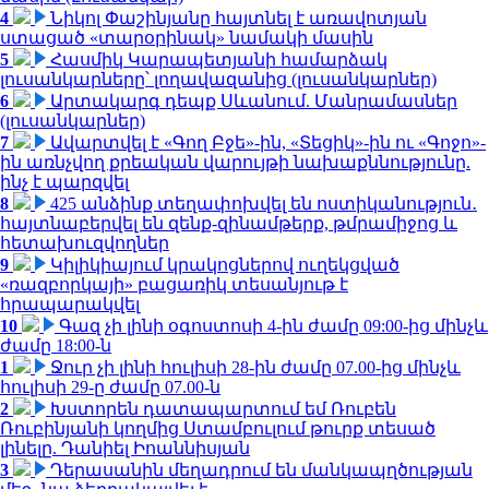
4
Նիկոլ Փաշինյանը հայտնել է առավոտյան
ստացած «տարօրինակ» նամակի մասին
5
Հասմիկ Կարապետյանի համարձակ
լուսանկարները՝ լողավազանից (լուսանկարներ)
6
Արտակարգ դեպք Սևանում. Մանրամասներ
(լուսանկարներ)
7
Ավարտվել է «Գող Բջե»-ին, «Տեցիկ»-ին ու «Գոջո»-
ին առնչվող քրեական վարույթի նախաքննությունը.
ինչ է պարզվել
8
425 անձինք տեղափոխվել են ոստիկանություն․
հայտնաբերվել են զենք-զինամթերք, թմրամիջոց և
հետախուզվողներ
9
Կիլիկիայում կրակոցներով ուղեկցված
«ռազբորկայի» բացառիկ տեսանյութ է
հրապարակվել
10
Գազ չի լինի օգոստոսի 4-ին ժամը 09:00-ից մինչև
ժամը 18:00-ն
1
Ջուր չի լինի հուլիսի 28-ին ժամը 07.00-ից մինչև
հուլիսի 29-ը ժամը 07.00-ն
2
Խստորեն դատապարտում եմ Ռուբեն
Ռուբինյանի կողմից Ստամբուլում թուրք տեսած
լինելը. Դանիել Իոաննիսյան
3
Դերասանին մեղադրում են մանկապղծության