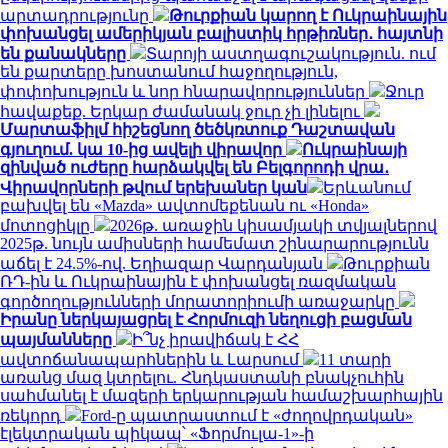
արտադրությունը
Թուրքիան կարող է Ուկրաինային
փոխանցել ամերիկյան բալիստիկ հրթիռներ․ հայտնի
են քանակները
Տարոյի աստղագուշակություն. ում
են քարտերը խոստանում հաջողություն,
փոփոխություն և նոր հնարավորություններ
Ջուր
հավաքեք. Երկար ժամանակ ջուր չի լինելու
Մարտաֆիլմ հիշեցնող ծեծկռտուք Դաշտավան
գյուղում. կա 10-ից ավելի վիրավոր
Ուկրաինայի
զինված ուժերը հարձակվել են Բելգորոդի վրա․
Վիրավորների թվում երեխաներ կան
Երևանում
բախվել են «Mazda» ավտոմեքենան ու «Honda»
մոտոցիկլը
2026թ. առաջին կիսամյակի տվյալներով
2025թ. նույն ամիսների համեմատ շինարարությունն
աճել է 24.5%-ով. Եղիազար Վարդանյան
Թուրքիան
ՌԴ-ին և Ուկրաինային է փոխանցել ռազմական
գործողությունների մորատորիումի առաջարկը
Իրանը ներկայացրել է Հորմուզի նեղուցի բացման
պայմանները
Ի՞նչ իրավիճակ է ՀՀ
ավտոճանապարհներին և Լարսում
11 տարի
առանց մազ կտրելու. Հնդկաստանի բնակչուհին
սահմանել է մազերի երկարության համաշխարհային
ռեկորդ
Ford-ը պատրաստում է «ժողովրդական»
էլեկտրական պիկապ՝ «Ֆորմուլա-1»-ի