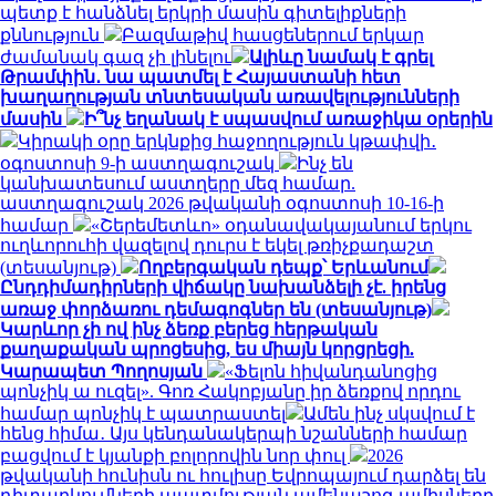
պետք է հանձնել երկրի մասին գիտելիքների
քննություն
Բազմաթիվ հասցեներում երկար
ժամանակ գազ չի լինելու
Ալիևը նամակ է գրել
Թրամփին․ նա պատմել է Հայաստանի հետ
խաղաղության տնտեսական առավելությունների
մասին
Ի՞նչ եղանակ է սպասվում առաջիկա օրերին
Կիրակի օրը երկնքից հաջողություն կթափվի․
օգոստոսի 9-ի աստղագուշակ
Ինչ են
կանխատեսում աստղերը մեզ համար.
աստղագուշակ 2026 թվականի օգոստոսի 10-16-ի
համար
«Շերեմետևո» օդանավակայանում երկու
ուղևորուհի վազելով դուրս է եկել թռիչքադաշտ
(տեսանյութ)
Ողբերգական դեպք՝ Երևանում
Ընդդիմադիրների վիճակը նախանձելի չէ. իրենց
առաջ փորձառու դեմագոգներ են (տեսանյութ)
Կարևոր չի ով ինչ ձեռք բերեց հերթական
քաղաքական պրոցեսից, ես միայն կորցրեցի.
Կարապետ Պողոսյան
«Ֆելոն հիվանդանոցից
պոնչիկ ա ուզել». Գոռ Հակոբյանը իր ձեռքով որդու
համար պոնչիկ է պատրաստել
Ամեն ինչ սկսվում է
հենց հիմա․ Այս կենդանակերպի նշանների համար
բացվում է կյանքի բոլորովին նոր փուլ
2026
թվականի հունիսն ու հուլիսը Եվրոպայում դարձել են
դիտարկումների պատմության ամենաշոգ ամիսները