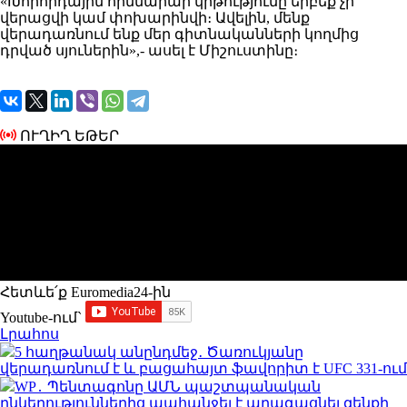
«Խորհրդային հիմնարար կրթությունը երբեք չի
վերացվի կամ փոխարինվի։ Ավելին, մենք
վերադառնում ենք մեր գիտնականների կողմից
դրված սյուներին»,- ասել է Միշուստինը։
ՈՒՂԻՂ ԵԹԵՐ
Հետևե՛ք Euromedia24-ին
Youtube-ում`
Լրահոս
5 հաղթանակ անընդմեջ․ Ծառուկյանը
վերադառնում է և բացահայտ ֆավորիտ է UFC 331-ում
WP․ Պենտագոնը ԱՄՆ պաշտպանական
ընկերություններից պահանջել է արագացնել զենքի