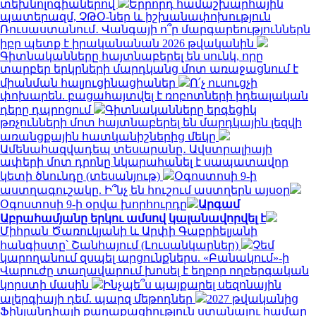
տեխնոլոգիաներով
Երրորդ համաշխարհային
պատերազմ, ՉԹՕ-ներ և իշխանափոխություն
Ռուսաստանում․ Վանգայի ո՞ր մարգարեություններն
իբր պետք է իրականանան 2026 թվականին
Գիտնականները հայտնաբերել են սունկ, որը
տարբեր երկրների մարդկանց մոտ առաջացնում է
միանման հալյուցինացիաներ
Ո՛չ ուսուցչի
փոխարեն. բացահայտվել է ռոբոտների իդեալական
դերը դպրոցում
Գիտնականները երգեցիկ
թռչունների մոտ հայտնաբերել են մարդկային լեզվի
առանցքային հատկանիշներից մեկը
Ամենահազվադեպ տեսարանը․ Ավստրալիայի
ափերի մոտ դրոնը նկարահանել է սապատավոր
կետի ծնունդը (տեսանյութ)
Օգոստոսի 9-ի
աստղագուշակը. Ի՞նչ են հուշում աստղերն այսօր
Օգոստոսի 9-ի օրվա խորհուրդը
Արգամ
Աբրահամյանը երկու ամսով կալանավորվել է
Միհրան Ծառուկյանի և Արփի Գաբրիելյանի
հանգիստը՝ Շանհայում (Լուսանկարներ)
Չեմ
կարողանում զսպել արցունքներս. «Բանակում»-ի
Վարուժը տաղավարում խոսել է եղբոր ողբերգական
կորստի մասին
Ինչպե՞ս պայքարել սեզոնային
ալերգիայի դեմ. պարզ մեթոդներ
2027 թվականից
Ֆինլանդիայի քաղաքացիություն ստանալու համար