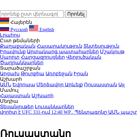
Հայերեն
Русский
English
Լրահոս
Ըստ թեմաների
Քաղաքական
Հասարակություն
Տնտեսություն
Իրավունք
Արտակարգ պատահարներ
Մշակույթ
Սպորտ
Հարցազրույցներ
Վերլուծական
Ծաղրանկարներ
Տարածաշրջան
Արցախ
Թուրքիա
Ադրբեջան
Իրան
Աշխարհ
ԱՄՆ
Եվրոպա
Մերձավոր Արևելք
Ռուսաստան
Այլ
Մամուլ
Հայաստան
Աշխարհ
Մեդիա
Տեսանյութեր
Լուսանկարներ
 է UFC 331-ում
12:40
WP․ Պենտագոնը ԱՄՆ պաշտպանա
Ռուսաստանը