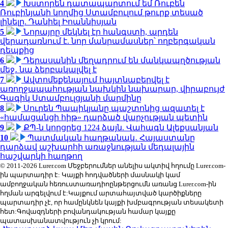
4
Խստորեն դատապարտում եմ Ռուբեն
Ռուբինյանի կողմից Ստամբուլում թուրք տեսած
լինելը. Դանիել Իոաննիսյան
5
Նորայրը մեկնել էր հանգստի, արդեն
վերադառնում է. նոր մանրամասներ՝ ողբերգական
դեպքից
6
Դերասանին մեղադրում են մանկապղծության
մեջ․ նա ձերբակալվել է
7
Ավտոմեքենայում հայտնաբերվել է
առողջապահության նախկին նախարար, վիրաբույժ
Գագիկ Ստամբուլցյանի մարմինը
8
Սուրեն Պապիկյանը պաշտոնից ազատել է
«համացանցի հիթ» դարձած վարչության պետին
9
ՔՊ-ն կորցրեց 1224 ձայն. Վահագն Ալեքսանյան
10
Պատմական հաղթանակ․ Հայաստանը
դարձավ աշխարհի առաջնության մեդալային
հաշվարկի հաղթող
© 2011-2026 Lurer.com Մեջբերումներ անելիս ակտիվ հղումը Lurer.com-
ին պարտադիր է: Կայքի հոդվածների մասնակի կամ
ամբողջական հեռուստառադիոընթերցումն առանց Lurer.com-ին
հղման արգելվում է:Կայքում արտահայտված կարծիքները
պարտադիր չէ, որ համընկնեն կայքի խմբագրության տեսակետի
հետ:Գովազդների բովանդակության համար կայքը
պատասխանատվություն չի կրում: