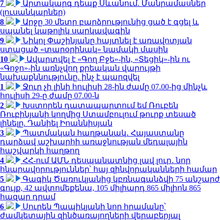
7
Արտակարգ դեպք Սևանում. Մանրամասներ
(լուսանկարներ)
8
Արջը 30 մետր բարձրությունից ցած է գցել և
սպանել կաթոլիկ սարկավագին
9
Նիկոլ Փաշինյանը հայտնել է առավոտյան
ստացած «տարօրինակ» նամակի մասին
10
Ավարտվել է «Գող Բջե»-ին, «Տեցիկ»-ին ու
«Գոջո»-ին առնչվող քրեական վարույթի
նախաքննությունը. ինչ է պարզվել
1
Ջուր չի լինի հուլիսի 28-ին ժամը 07.00-ից մինչև
հուլիսի 29-ը ժամը 07.00-ն
2
Խստորեն դատապարտում եմ Ռուբեն
Ռուբինյանի կողմից Ստամբուլում թուրք տեսած
լինելը. Դանիել Իոաննիսյան
3
Պատմական հաղթանակ․ Հայաստանը
դարձավ աշխարհի առաջնության մեդալային
հաշվարկի հաղթող
4
ՀՀ-ում ԱՄՆ դեսպանատնից լավ լուր․ նոր
հնարավորություններ՝ հայ զինվորականների համար
5
Գագիկ Ծառուկյանից կբռնագանձվի 75 անշարժ
գույք, 42 ավտոմեքենա, 105 միլիարդ 865 միլիոն 865
հազար դրամ
6
Սուրեն Պապիկյանի նոր հրամանը՝
ժամկետային զինծառայողների վերաբերյալ