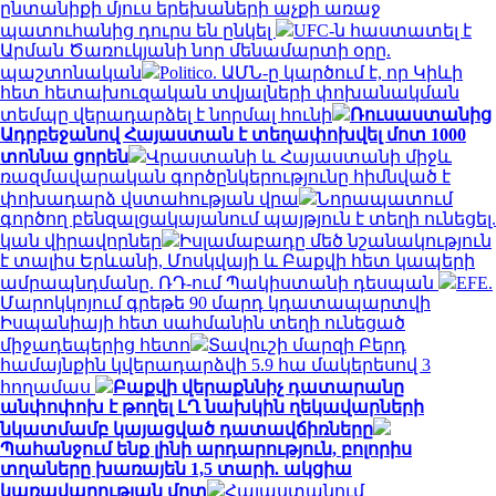
ընտանիքի մյուս երեխաների աչքի առաջ
պատուհանից դուրս են ընկել
UFC-ն հաստատել է
Արման Ծառուկյանի նոր մենամարտի օրը.
պաշտոնական
Politico. ԱՄՆ-ը կարծում է, որ Կիևի
հետ հետախուզական տվյալների փոխանակման
տեմպը վերադարձել է նորմալ հունի
Ռուսաստանից
Ադրբեջանով Հայաստան է տեղափոխվել մոտ 1000
տոննա ցորեն
Վրաստանի և Հայաստանի միջև
ռազմավարական գործընկերությունը հիմնված է
փոխադարձ վստահության վրա
Նորապատում
գործող բենզալցակայանում պայթյուն է տեղի ունեցել.
կան վիրավորներ
Իսլամաբադը մեծ նշանակություն
է տալիս Երևանի, Մոսկվայի և Բաքվի հետ կապերի
ամրապնդմանը. ՌԴ-ում Պակիստանի դեսպան
EFE.
Մարոկկոյում գրեթե 90 մարդ կդատապարտվի
Իսպանիայի հետ սահմանին տեղի ունեցած
միջադեպերից հետո
Տավուշի մարզի Բերդ
համայնքին կվերադարձվի 5.9 հա մակերեսով 3
հողամաս
Բաքվի վերաքննիչ դատարանը
անփոփոխ է թողել ԼՂ նախկին ղեկավարների
նկատմամբ կայացված դատավճիռները
Պահանջում ենք լինի արդարություն, բոլորիս
տղաները խառայեն 1,5 տարի. ակցիա
կառավարության մոտ
Հայաստանում