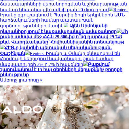
ճանապարհների վերանորոգման և շինարարության
համար կհատկացվի ավելի քան 20 մլրդ դրամ
Reuters.
Իրանը զգուշացնում է Պարսից ծոցի երկրներին ԱՄՆ
հարձակումների համար պատասխան
գործողությունների մասին
Ալեն Սիմոնյանի
ընտանիքը լքում է կառավարական ամառանոցը
Մի
քանի ամսվա մեջ ՀՀ-ն 29 800-ից ո՞նց դարձավ 29 743
քկմ․ Վարդևանյանը՝ Հովհաննիսյանին (տեսանյութ)
ՀԷՑ-ը կանցնի պետական սեփականության․
Փաշինյան
Reuters. Իրանը և Օմանը քննարկում են
Հորմուզի նեղուցում նավագնացության համար
մաքսատուրքի 3%-ը 7%-ի հասցնելը
Բաքվում
շարունակում է 15 հայ գերիների վերաքննիչ բողոքի
քննությունը
Ամբողջ լրահոսը »