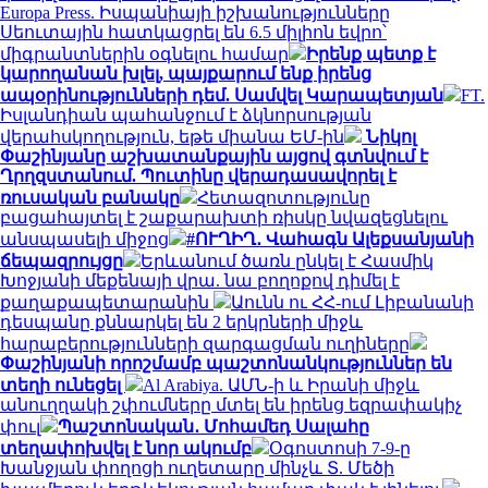
Europa Press. Իսպանիայի իշխանությունները
Սեուտային հատկացրել են 6.5 միլիոն եվրո՝
միգրանտներին օգնելու համար
Իրենք պետք է
կարողանան խլել, պայքարում ենք իրենց
ապօրինությունների դեմ. Սամվել Կարապետյան
FT.
Իսլանդիան պահանջում է ձկնորսության
վերահսկողություն, եթե միանա ԵՄ-ին
Նիկոլ
Փաշինյանը աշխատանքային այցով գտնվում է
Ղրղզստանում. Պուտինը վերադասավորել է
ռուսական բանակը
Հետազոտությունը
բացահայտել է շաքարախտի ռիսկը նվազեցնելու
անսպասելի միջոց
#ՈՒՂԻՂ․ Վահագն Ալեքսանյանի
ճեպազրույցը
Երևանում ծառն ընկել է Հասմիկ
Խոջյանի մեքենայի վրա. նա բողոքով դիմել է
քաղաքապետարանին
Աունն ու ՀՀ-ում Լիբանանի
դեսպանը քննարկել են 2 երկրների միջև
հարաբերությունների զարգացման ուղիները
Փաշինյանի որոշմամբ պաշտոնանկություններ են
տեղի ունեցել
Al Arabiya. ԱՄՆ-ի և Իրանի միջև
անուղղակի շփումները մտել են իրենց եզրափակիչ
փուլ
Պաշտոնական․ Մոհամեդ Սալահը
տեղափոխվել է նոր ակումբ
Օգոստոսի 7-9-ը
Խանջյան փողոցի ուղետարը մինչև Տ. Մեծի