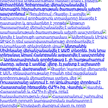
խաչմերուկ երթևեկության համար փակ է լինելու
Քրիստիննե Գրիգորյանը վերանշանակվել է
Արտաքին հետախուզության ծառայության պետի
պաշտոնում
Գյումրիում «Գազել» է այրվել
Եգիպտոսում գործազուրկ տղամարդը ձևացել է
դատավոր և գումարներ է շորթել
Արթուր
Գասպարյանը վերանշանակվել է պետական
պահպանության ծառայության պետի պաշտոնում
Այրվել է կահույքի արտադրամաս
Ամերիկյան ՄԻԱՎ/
ՁԻԱՀ-ի դեմ պատվաստանյութը փորձարկվել է
ուկրաինացի զինվորների վրա
Անդրանիկ
Սիմոնյանը վերանշանակվել է ԱԱԾ տնօրեն, իսկ նրա
տեղակալ Արամ Հակոբյանն ազատվել է պաշտոնից
Ատեստավորման գործընթաց է, չի հաղթահարում
մարդը, պետք է ասենք՝ վերջ, էլ չպետք է աշխատի
դպրոցում. վարչապետ
Թաքեր Կարլսոնը մեղադրել
է ԱՄՆ ղեկավարությանը Իրանի դեմ ռազմական
գործողության վերաբերյալ ստելու մեջ
Ռուսաստանը պնդում է, որ Արևմուտքը փորձում է
Հայաստանը հեռացնել ՀԱՊԿ-ից․ Վասիլև
Վասիլև․
Հայաստանի և ՀԱՊԿ-ի միջև որևէ
հակամարտություն չկա
Հայաստանում շահումով
խաղերի ոլորտի կարգավորման օպերատոր է
ընտրվել
Մոսկվայի մարզում մայր ու որդի