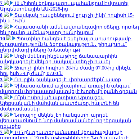
7
10 միլիոն երկրպագու պահանջում է վտարել
Արգենտինային ԱԱ-2026-ից
8
Տասնյակ հասցեներում ջուր չի լինի՝ հուլիսի 15-
ին և 16-ին
9
Հայաստանի ամենավտանգավոր օձերը. որտեղ
են դրանք ամենաշատը հանդիպում
10
Պուտինը հանդես է եկել հայտարարությամբ.
Խուզարկություն և ձերբակալություն․ թիրախում՝
ընդդիմադիրները (տեսանյութ)
1
Սոչի մեկնող ինքնաթիռը ճանապարհին
անցկացրել է մեկ օր, սակայն տեղ չի հասել
2
Ջուր չի լինի հուլիսի 28-ին ժամը 07.00-ից մինչև
հուլիսի 29-ը ժամը 07.00-ն
3
Ռուբլին թանկացել է․ փոխարժեքն՝ այսօր
4
Չինաստանում աշխարհում առաջին անգամ
մարդուն փոխպատվաստվել է խոզի մի քանի օրգան
5
Ո՞րն է սիրված արտիստ Արտաշես
Ալեքսանյանի մահվան պատճառը. հայտնի են
մանրամասներ
6
Նորայրը մեկնել էր հանգստի, արդեն
վերադառնում է. նոր մանրամասներ՝ ողբերգական
դեպքից
7
1/15 ընտրատեղամասում վերահաշվարկի
արդյունքում 19 քվեաթերթիկներից 7-ը ճանաչվել է