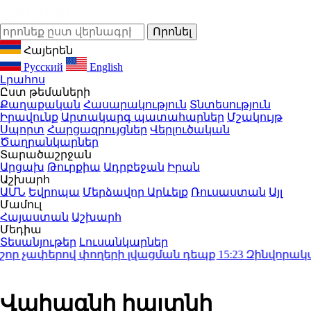
Հայերեն
Русский
English
Լրահոս
Ըստ թեմաների
Քաղաքական
Հասարակություն
Տնտեսություն
Իրավունք
Արտակարգ պատահարներ
Մշակույթ
Սպորտ
Հարցազրույցներ
Վերլուծական
Ծաղրանկարներ
Տարածաշրջան
Արցախ
Թուրքիա
Ադրբեջան
Իրան
Աշխարհ
ԱՄՆ
Եվրոպա
Մերձավոր Արևելք
Ռուսաստան
Այլ
Մամուլ
Հայաստան
Աշխարհ
Մեդիա
Տեսանյութեր
Լուսանկարներ
 չափերով փողերի լվացման դեպք
15:23
Զինվորական քո
Վահագնի հայտնի