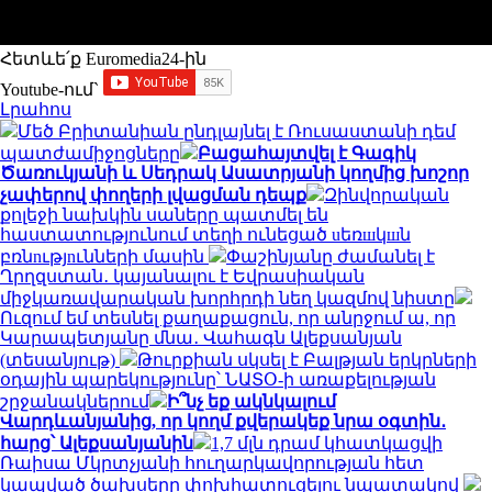
Հետևե՛ք Euromedia24-ին
Youtube-ում`
Լրահոս
Մեծ Բրիտանիան ընդլայնել է Ռուսաստանի դեմ
պատժամիջոցները
Բացահայտվել է Գագիկ
Ծառուկյանի և Սեդրակ Ասատրյանի կողմից խոշոր
չափերով փողերի լվացման դեպք
Զինվորական
քոլեջի նախկին սաները պատմել են
հաստատությունում տեղի ունեցած uեռшկшն
բռնnւթյnւնների մասին
Փաշինյանը ժամանել է
Ղրղզստան․ կայանալու է Եվրասիական
միջկառավարական խորհրդի նեղ կազմով նիստը
Ուզում եմ տեսնել քաղաքացուն, որ անրջում ա, որ
Կարապետյանը մնա․ Վահագն Ալեքսանյան
(տեսանյութ)
Թուրքիան սկսել է Բալթյան երկրների
օդային պարեկությունը՝ ՆԱՏՕ-ի առաքելության
շրջանակներում
Ի՞նչ եք ակնկալում
Վարդևանյանից, որ կողմ քվերակեք նրա օգտին․
հարց՝ Ալեքսանյանին
1,7 մլն դրամ կհատկացվի
Ռաիսա Մկրտչյանի հուղարկավորության հետ
կապված ծախսերը փոխհատուցելու նպատակով