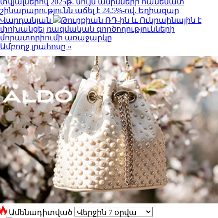
տվյալներով 2025թ. նույն ամիսների համեմատ
շինարարությունն աճել է 24.5%-ով. Եղիազար
Վարդանյան
Թուրքիան ՌԴ-ին և Ուկրաինային է
փոխանցել ռազմական գործողությունների
մորատորիումի առաջարկը
Ամբողջ լրահոսը »
Ամենադիտված