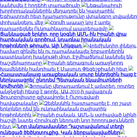
կանխվել է հրդեհի տարածումը
Նեթանյահուի
խորհրդականներին մեղադրել են Կատարին՝
Եգիպտոսի հետ խաղաղությունը վտանգող տվյալներ
փոխանցելու մեջ
Հռոմի պապը կոչ է արել
դադարեցնել Ուկրաինայում պատերազմը
Ցանկացած երկիր, որը կօգնի ԱՄՆ-ին Իրանի վրա
հարձակման գործում, կդառնա իրանական
հրթիռների թիրախ. Ալի Նիկզադ
Վրեժխնդիր լինելու
համար զինվել են ու դարանակալել եղբայրներին
պատկանող խանութի մոտ. Էջմիածնում կանխել են
հաշվեհարդարը
Իրանի գերագույն առաջնորդ
Խամենեին հանդիպել է Մասուդ Փեզեշքիանի հետ
Հայաստանյայց առաքելական սուրբ եկեղեցին հայց է
ներկայացրել՝ ընդդեմ Պետական եկամուտների
կոմիտեի
Ֆորլանը վերադառնում է այնտեղ, որտեղ
անջնջելի հետք է թողել․ ԱԱ-2010-ի լավագույն
ֆուտբոլիստը գլխավորել է Ուրուգվայի
հավաքականը
Զելենսկին հայտարարել է, որ շատ
երկրներ դեմ են ուկրաինական բալիստիկ
հրթիռներին
Իրանի բանակ․ ԱՄՆ-ն ստիպված կլինի
հաշվի նստել Հորմուզի նեղուցի նոր իրողությունների
հետ
Նոր մանրամասներ Դաշտավանում տեղի
ունեցած ծեծկռտուքից. Կան ձերբակալվածներ