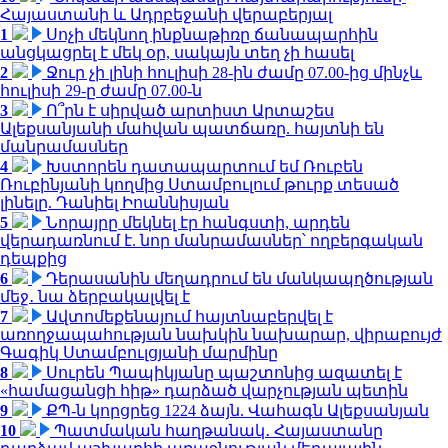
Հայաստանի և Ադրբեջանի վերաբերյալ
1
Սոչի մեկնող ինքնաթիռը ճանապարհին
անցկացրել է մեկ օր, սակայն տեղ չի հասել
2
Ջուր չի լինի հուլիսի 28-ին ժամը 07.00-ից մինչև
հուլիսի 29-ը ժամը 07.00-ն
3
Ո՞րն է սիրված արտիստ Արտաշես
Ալեքսանյանի մահվան պատճառը. հայտնի են
մանրամասներ
4
Խստորեն դատապարտում եմ Ռուբեն
Ռուբինյանի կողմից Ստամբուլում թուրք տեսած
լինելը. Դանիել Իոաննիսյան
5
Նորայրը մեկնել էր հանգստի, արդեն
վերադառնում է. նոր մանրամասներ՝ ողբերգական
դեպքից
6
Դերասանին մեղադրում են մանկապղծության
մեջ․ նա ձերբակալվել է
7
Ավտոմեքենայում հայտնաբերվել է
առողջապահության նախկին նախարար, վիրաբույժ
Գագիկ Ստամբուլցյանի մարմինը
8
Սուրեն Պապիկյանը պաշտոնից ազատել է
«համացանցի հիթ» դարձած վարչության պետին
9
ՔՊ-ն կորցրեց 1224 ձայն. Վահագն Ալեքսանյան
10
Պատմական հաղթանակ․ Հայաստանը