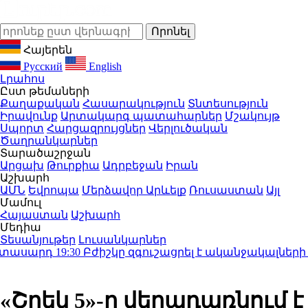
Հայերեն
Русский
English
Լրահոս
Ըստ թեմաների
Քաղաքական
Հասարակություն
Տնտեսություն
Իրավունք
Արտակարգ պատահարներ
Մշակույթ
Սպորտ
Հարցազրույցներ
Վերլուծական
Ծաղրանկարներ
Տարածաշրջան
Արցախ
Թուրքիա
Ադրբեջան
Իրան
Աշխարհ
ԱՄՆ
Եվրոպա
Մերձավոր Արևելք
Ռուսաստան
Այլ
Մամուլ
Հայաստան
Աշխարհ
Մեդիա
Տեսանյութեր
Լուսանկարներ
ասարդ
19:30
Բժիշկը զգուշացրել է ականջակալների հ
«Շրեկ 5»-ը վերադառնում է