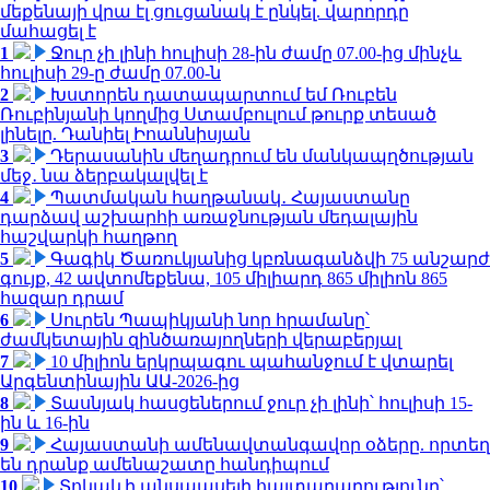
մեքենայի վրա էլ ցուցանակ է ընկել. վարորդը
մահացել է
1
Ջուր չի լինի հուլիսի 28-ին ժամը 07.00-ից մինչև
հուլիսի 29-ը ժամը 07.00-ն
2
Խստորեն դատապարտում եմ Ռուբեն
Ռուբինյանի կողմից Ստամբուլում թուրք տեսած
լինելը. Դանիել Իոաննիսյան
3
Դերասանին մեղադրում են մանկապղծության
մեջ․ նա ձերբակալվել է
4
Պատմական հաղթանակ․ Հայաստանը
դարձավ աշխարհի առաջնության մեդալային
հաշվարկի հաղթող
5
Գագիկ Ծառուկյանից կբռնագանձվի 75 անշարժ
գույք, 42 ավտոմեքենա, 105 միլիարդ 865 միլիոն 865
հազար դրամ
6
Սուրեն Պապիկյանի նոր հրամանը՝
ժամկետային զինծառայողների վերաբերյալ
7
10 միլիոն երկրպագու պահանջում է վտարել
Արգենտինային ԱԱ-2026-ից
8
Տասնյակ հասցեներում ջուր չի լինի՝ հուլիսի 15-
ին և 16-ին
9
Հայաստանի ամենավտանգավոր օձերը. որտեղ
են դրանք ամենաշատը հանդիպում
10
Տոկաևի անսպասելի հայտարարությունը՝