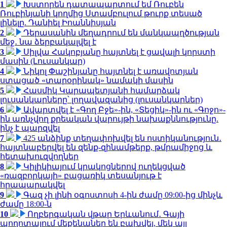
1
Խստորեն դատապարտում եմ Ռուբեն
Ռուբինյանի կողմից Ստամբուլում թուրք տեսած
լինելը. Դանիել Իոաննիսյան
2
Դերասանին մեղադրում են մանկապղծության
մեջ․ նա ձերբակալվել է
3
Սիլվա Հակոբյանը հայտնել է ցավալի կորստի
մասին (Լուսանկար)
4
Նիկոլ Փաշինյանը հայտնել է առավոտյան
ստացած «տարօրինակ» նամակի մասին
5
Հասմիկ Կարապետյանի համարձակ
լուսանկարները՝ լողավազանից (լուսանկարներ)
6
Ավարտվել է «Գող Բջե»-ին, «Տեցիկ»-ին ու «Գոջո»-
ին առնչվող քրեական վարույթի նախաքննությունը.
ինչ է պարզվել
7
425 անձինք տեղափոխվել են ոստիկանություն․
հայտնաբերվել են զենք-զինամթերք, թմրամիջոց և
հետախուզվողներ
8
Կիլիկիայում կրակոցներով ուղեկցված
«ռազբորկայի» բացառիկ տեսանյութ է
հրապարակվել
9
Գազ չի լինի օգոստոսի 4-ին ժամը 09:00-ից մինչև
ժամը 18:00-ն
10
Ողբերգական վթար Երևանում․ Գայի
պողոտայում մեքենաներ են բախվել, մեկ այլ