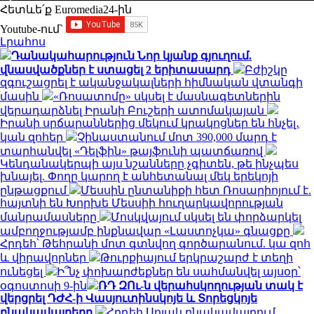
Հետևե՛ք Euromedia24-ին
Youtube-ում`
Լրահոս
Դանակահարություն Նոր կյանք գյուղում.
վնասվածքներ է ստացել 2 երիտասարդ
Բժիշկը
զգուշացրել է ականջակալների հիմնական վտանգի
մասին
«Ռոսատոմը» սկսել է մասնագետներին
վերադարձնել Իրանի Բուշերի ատոմակայան
Իրանի սրճարաններից մեկում կրակոցներ են հնչել․
կան զոհեր
Չինաստանում մոտ 390,000 մարդ է
տարհանվել «Դելֆին» թայֆունի պատճառով
Կենդանակերպի այս նշանները չգիտեն, թե ինչպես
խնայել. Փողը կարող է անհետանալ մեկ երեկոյի
ընթացքում
Մեսսին ընտանիքի հետ Ռոսարիոյում է.
հայտնի են Խորխե Մեսսիի հուղարկավորության
մանրամասները
Մոսկվայում սկսել են փորձարկել
ամբողջությամբ ինքնավար «Լաստոչկա» գնացքը
Հրդեհ՝ Թեհրանի մոտ գտնվող գործարանում. կա զոհ
և վիրավորներ
Թուրքիայում երկրաշարժ է տեղի
ունեցել
Ի՞նչ փոխարժեքներ են սահմանվել այսօր՝
օգոստոսի 9-ին
ՌԴ ԶՈւ-ն վերահսկողության տակ է
վերցրել ԴԺՀ-ի Վասյուտինսկոյե և Տորեցկոյե
բնակավայրերը
Հրդեհ Սոլակ բնակավայրում․