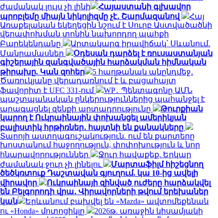
ժամանակ լույս չի լինի
Հայաստանի գլխավոր
պրոբլեմը միայն նիկոլիզմը չէ․ Շարմազանով
Հայ
Առաքելական եկեղեցին նշում է Սուրբ Աստվածածնի
վերափոխման տոնին նախորդող պահքի
Բարեկենդանը
Արտակարգ իրավիճակ՝ Սևանում.
Մանրամասներ
Օդեսան դարձել է ռուսաստանյան
գիշերային զանգվածային հարձակման հիմնական
թիրախը. Կան զոհեր
5 հաղթանակ անընդմեջ․
Ծառուկյանը վերադառնում է և բացահայտ
ֆավորիտ է UFC 331-ում
WP․ Պենտագոնը ԱՄՆ
պաշտպանական ընկերություններից պահանջել է
արագացնել զենքի արտադրությունը
Թուրքիան
կարող է Ուկրաինային փոխանցել ամերիկյան
բալիստիկ հրթիռներ․ հայտնի են քանակները
Տարոյի աստղագուշակություն. ում են քարտերը
խոստանում հաջողություն, փոփոխություն և նոր
հնարավորություններ
Ջուր հավաքեք. Երկար
ժամանակ ջուր չի լինելու
Մարտաֆիլմ հիշեցնող
ծեծկռտուք Դաշտավան գյուղում. կա 10-ից ավելի
վիրավոր
Ուկրաինայի զինված ուժերը հարձակվել
են Բելգորոդի վրա․ Վիրավորների թվում երեխաներ
կան
Երևանում բախվել են «Mazda» ավտոմեքենան
ու «Honda» մոտոցիկլը
2026թ. առաջին կիսամյակի