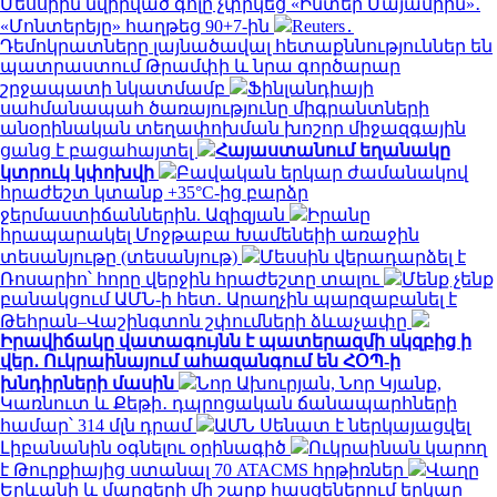
Մեսսիին նվիրված գոլը չփրկեց «Ինտեր Մայամիին»․
«Մոնտերեյը» հաղթեց 90+7-ին
Reuters․
Դեմոկրատները լայնածավալ հետաքննություններ են
պատրաստում Թրամփի և նրա գործարար
շրջապատի նկատմամբ
Ֆինլանդիայի
սահմանապահ ծառայությունը միգրանտների
անօրինական տեղափոխման խոշոր միջազգային
ցանց է բացահայտել
Հայաստանում եղանակը
կտրուկ կփոխվի
Բավական երկար ժամանակով
հրաժեշտ կտանք +35°C-ից բարձր
ջերմաստիճաններին. Ազիզյան
Իրանը
հրապարակել Մոջթաբա Խամենեիի առաջին
տեսանյութը (տեսանյութ)
Մեսսին վերադարձել է
Ռոսարիո՝ հորը վերջին հրաժեշտը տալու
Մենք չենք
բանակցում ԱՄՆ-ի հետ․ Արաղչին պարզաբանել է
Թեհրան–Վաշինգտոն շփումների ձևաչափը
Իրավիճակը վատագույնն է պատերազմի սկզբից ի
վեր․ Ուկրաինայում ահազանգում են ՀՕՊ-ի
խնդիրների մասին
Նոր Ախուրյան, Նոր Կյանք,
Կառնուտ և Քեթի․ դպրոցական ճանապարհների
համար՝ 314 մլն դրամ
ԱՄՆ Սենատ է ներկայացվել
Լիբանանին օգնելու օրինագիծ
Ուկրաինան կարող
է Թուրքիայից ստանալ 70 ATACMS հրթիռներ
Վաղը
Երևանի և մարզերի մի շարք հասցեներում երկար