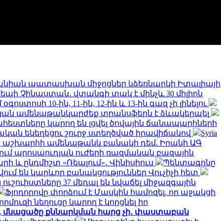
նիան պատասխան միջոցներ կձեռնարկի Իտալիայի
 դեպի Չինաստան․ վտանգի տակ է մինչև 30 միլիոն
ստոսի 10-ին, 11-ին, 12-ին և 13-ին գազ չի լինելու
թյան ամենաթանկարժեք տրանսֆերն է ձևակերպել
եստները կարող են լցվել ծովային ճանապարհների
կան եկեղեցու շուրջ ստեղծված իրավիճակով
Syria
երը աշխարհի ամենաթանկ բանակի դեմ. Իրանի ԱԳ
նում պրոսաուդյան ուժերի ռազմական բազային
արի և ընդմիշտ «Ռեալում»․ Վինիսիուս
Պենտագոնը
ում են կարևոր բանակցություններ Վուչիչի հետ
 ուշուիստները 37 մեդալ են նվաճել միջազգային
Ֆյոդորովը փորձում է Մասկին համոզել, որ աջակցի
որմուզի նեղուցը կարող է կորցնել իր
ջ, մնացածը քննարկման հարց չի․ փաստաբան