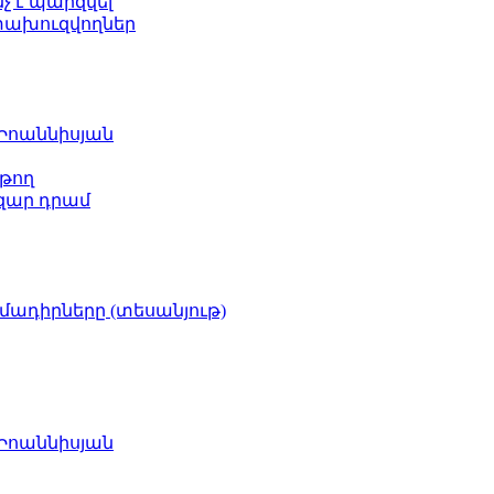
նչ է պարզվել
ետախուզվողներ
 Իոաննիսյան
թող
ազար դրամ
իմադիրները (տեսանյութ)
 Իոաննիսյան