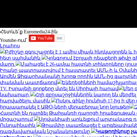
Հետևե՛ք Euromedia24-ին
Youtube-ում`
Լրահոս
Բժիշկը զգուշացրել է 1 ամիս միայն հնդկացորեն 
հետ սահմանին
Կոնգոյում էբոլայի դեպքերի թիվը գ
մարդ
Մահացել է 26-ամյա հայտնի տիկտոկերը (լու
Իրանը պատրաստվում է հաստատել ԱՄՆ-ի և Օման
Արմեն Ջիգարխանյանի խորթ որդին ԱՄՆ-ից գաղտնի
փակման պատճառով
Եկեղեցիների համաշխարհայ
TV. Իսրայելի զորքերը մտել են Սիրիայի հարավ
Մեր 
նախարար
Հղի զբոսաշրջիկներին կարող են մերժել
հարվածելու մասին
Ոսկու գինը հունիսի 17-ից ի վ
հրապարակել է ԱԹՕ-ների վերաբերյալ նոր նյութեր
Հայտնի են դարձել Թաիլանդի դպրոցի հրաձգությա
մրցաշարում
Սլովակիայի արևելքում արտակարգ դ
Ուկրաինային
Թրամփը սպառնացել է արգելափակել
ռազմավարական նշանակությունը
Կաթողիկոսը չպ