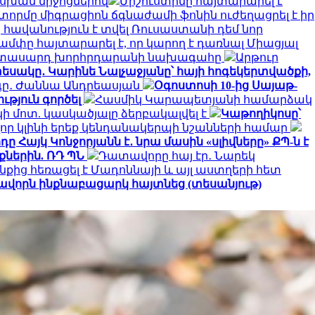
ասխան միջոցներով
Միշուստինը հայտարարել է
տորմը միգրացիոն ճգնաժամի ֆոնին ուժեղացրել է իր
հավանություն է տվել Ռուսաստանի դեմ նոր
ամփը հայտարարել է, որ կարող է դառնալ Միացյալ
երիտասարդ խորհրդարանի նախագահը
Արթուր
եսակը․ Կարինե Նալչաջյանը՝ հայի հոգեկերտվածքի,
րգը․ Ժաննա Անդրեասյան
Օգոստոսի 10-ից Սայաթ-
ւթյուն գործել
Հասմիկ Կարապետյանի համարձակ
 մոտ. կասկածյալը ձերբակալվել է
Կաթողիկոսը՝
որ կլինի երեք կենդանակերպի նշանների համար
ը Հայկ Կոնջորյանն է․ նրա մասին «սլիվները» ՔՊ-ն է
ներին. ՌԴ ՊՆ
Դատավորը հայ էր․ Նարեկ
նքից հեռացել է Մադոննայի և այլ աստղերի հետ
ավորն ինքնաբացարկ հայտնեց (տեսանյութ)