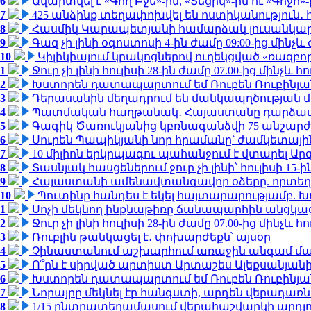
6
Ավարտվել է «Գող Բջե»-ին, «Տեցիկ»-ին ու «Գոջ
7
425 անձինք տեղափոխվել են ոստիկանություն․
8
Հասմիկ Կարապետյանի համարձակ լուսանկարն
9
Գազ չի լինի օգոստոսի 4-ին ժամը 09:00-ից մինչև 
10
Կիլիկիայում կրակոցներով ուղեկցված «ռազբ
1
Ջուր չի լինի հուլիսի 28-ին ժամը 07.00-ից մինչև հո
2
Խստորեն դատապարտում եմ Ռուբեն Ռուբինյանի
3
Դերասանին մեղադրում են մանկապղծության մե
4
Պատմական հաղթանակ․ Հայաստանը դարձավ 
5
Գագիկ Ծառուկյանից կբռնագանձվի 75 անշարժ գո
6
Սուրեն Պապիկյանի նոր հրամանը՝ ժամկետային
7
10 միլիոն երկրպագու պահանջում է վտարել Արգ
8
Տասնյակ հասցեներում ջուր չի լինի՝ հուլիսի 15-ին
9
Հայաստանի ամենավտանգավոր օձերը. որտեղ
10
Պուտինը հանդես է եկել հայտարարությամբ. Խո
1
Սոչի մեկնող ինքնաթիռը ճանապարհին անցկացրե
2
Ջուր չի լինի հուլիսի 28-ին ժամը 07.00-ից մինչև հո
3
Ռուբլին թանկացել է․ փոխարժեքն՝ այսօր
4
Չինաստանում աշխարհում առաջին անգամ մա
5
Ո՞րն է սիրված արտիստ Արտաշես Ալեքսանյա
6
Խստորեն դատապարտում եմ Ռուբեն Ռուբինյանի
7
Նորայրը մեկնել էր հանգստի, արդեն վերադառն
8
1/15 ընտրատեղամասում վերահաշվարկի արդյուն