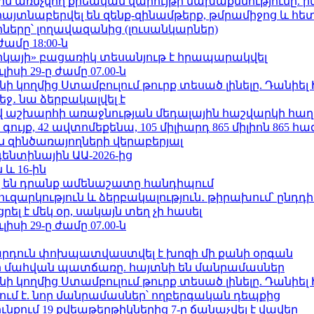
ո»-ին առնչվող քրեական վարույթի նախաքննությունը. ի
 հայտնաբերվել են զենք-զինամթերք, թմրամիջոց և հ
երը՝ լողավազանից (լուսանկարներ)
ժամը 18:00-ն
որկայի» բացառիկ տեսանյութ է հրապարակվել
ւլիսի 29-ը ժամը 07.00-ն
 կողմից Ստամբուլում թուրք տեսած լինելը. Դանիել
ջ․ նա ձերբակալվել է
աշխարհի առաջնության մեդալային հաշվարկի հաղ
ւյք, 42 ավտոմեքենա, 105 միլիարդ 865 միլիոն 865 հ
 զինծառայողների վերաբերյալ
ենտինային ԱԱ-2026-ից
 և 16-ին
 են դրանք ամենաշատը հանդիպում
ւզարկություն և ձերբակալություն․ թիրախում՝ ընդդ
լ է մեկ օր, սակայն տեղ չի հասել
ւլիսի 29-ը ժամը 07.00-ն
րդուն փոխպատվաստվել է խոզի մի քանի օրգան
նի մահվան պատճառը. հայտնի են մանրամասներ
 կողմից Ստամբուլում թուրք տեսած լինելը. Դանիել
ում է. նոր մանրամասներ՝ ողբերգական դեպքից
քում 19 քվեաթերթիկներից 7-ը ճանաչվել է վավեր