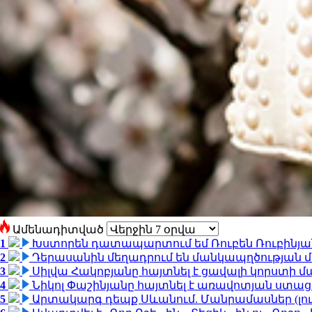
Ամենադիտված
1
Խստորեն դատապարտում եմ Ռուբեն Ռուբինյանի
2
Դերասանին մեղադրում են մանկապղծության մե
3
Սիլվա Հակոբյանը հայտնել է ցավալի կորստի մ
4
Նիկոլ Փաշինյանը հայտնել է առավոտյան ստ
5
Արտակարգ դեպք Սևանում. Մանրամասներ (լո