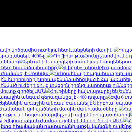
և հավի կրծքամիս ուտելու հետևանքների մասին
Իսպա
երազանցել է 4000-ը
«Դոլֆին» թայֆունը շարժվում է
սանկար)
Երևանի և մարզերի տասնյակ հասցեներում օգո
ի հետ համաձայնագիրը
«Լիդսն» ակումբի պատմու
 ժամանել է Մոսկվա
Ուկրաինայի հացահատիկի պահ
ին խորհուրդը խորապես մտահոգված է Հայ առաքելա
զինված ուժերը ցույց տվեցին իրենց կարողությունն
 մուտք գործել ԱՄՆ
Հութիները հայտարարել են Եմե
եր առաջին անգամ գերազանցել է 4400 դոլարը
Եվս 6 տ
Զելենսկին առաջին անգամ ժամանել է Սերբիա․ սպասվ
ն ժամանակ զոհվածների մասին մանրամասները
Հայ
րություն է հայտարարվել շոգի ալիքների պատճառով
 շվեյցարական ժամացույցների ներմուծումը ԱՄՆ
Հ
ետք է հայկական դատարանի առջև կանգնի ու վե՛ր