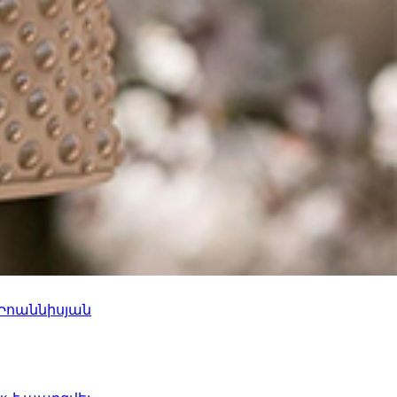
 Իոաննիսյան