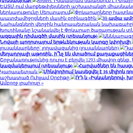
(տեսանյութ)
Reuters. Իսպանիան սպառնում է Իտ
ԵԱՏՄ-ում մարքեթփլեյսների աշխատանքի միասնակ
ներկայությունը Սեուտայում
Փրկարարները հայտնաբ
պատժամիջոցների մասին օրինագծին
31-ամյա ամ
Նահանգների վերջին հանրապետական ​​նախագահը
Խուդինյանը նշանակվել է Փրկարար ծառայության 
ազգային դիմագծի մասին (տեսանյութ)
Աննկարագրե
Նովայի պողոտայում երթևեկության կարգը կփոխվի
լուսանկարները՝ լողավազանից (լուսանկարներ)
Դա
մեղադրյալի աթոռին․ ի՞նչ են մտածում քաղաքացինե
Շրջանառությունից դուրս է բերվել 1293 միավոր զենք
կազմակերպում (տեսանյութ)
Հարվածներ են հասց
Կարապետյան
Մինվոդիում կասեցվել է 16 միլիո
աշխատած Ուիլյամ Օրբիթը
ՌԴ-ն «Իսկանդերով» խ
Ամբողջ լրահոսը »