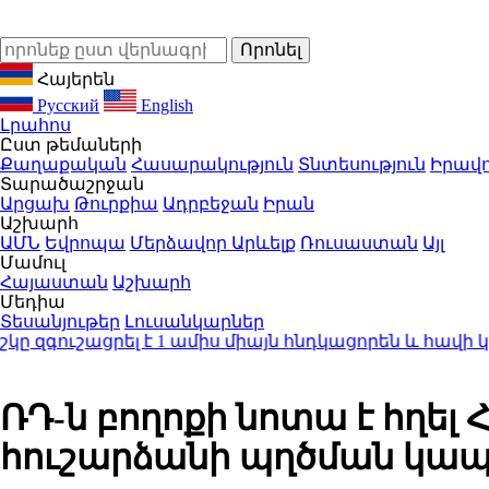
Հայերեն
Русский
English
Լրահոս
Ըստ թեմաների
Քաղաքական
Հասարակություն
Տնտեսություն
Իրավո
Տարածաշրջան
Արցախ
Թուրքիա
Ադրբեջան
Իրան
Աշխարհ
ԱՄՆ
Եվրոպա
Մերձավոր Արևելք
Ռուսաստան
Այլ
Մամուլ
Հայաստան
Աշխարհ
Մեդիա
Տեսանյութեր
Լուսանկարներ
ցրել է 1 ամիս միայն հնդկացորեն և հավի կրծքամիս 
ՌԴ-ն բողոքի նոտա է հղել
հուշարձանի պղծման կապ