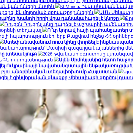
ալիային սահմանային վերահսկողության համար պատ
ան կանոնների մասին
El Mundo. Իսպանական նավա
երել են մոլորված զբոսաշրջիկներին
ԱՄՆ Սենատը 
ուսինը խանդի հողի վրա դանակահարել է կնոջը
Թր
Ռուբեն Ռուբինյանը դարձել է աշխարհի ամենա
տնօրենի տեղակալ
Ո՞ւր կորավ հայի պահանջատեր տ
լի հպարտություն էր, երբ Բաքվում հնչեց ՀՀ օրհնե
Ստեփանավանում ռուս կինը փորձել է ինքնասպանո
նակահարություն՝ Մասիսի գազալցակայաններից մեկի
րը (տեսանյութ)
2026 թվականի օգոստոսը վտանգավ
․ ՆԳՆ ոստիկանություն
Ալեն Սիմոնյանից հետո հաջորդ
վել Ուկրաինայի նավահանգստային ենթակառուցվածք
ն ռուբլու անօրինական տեղափոխումը Հայաստան
Կյա
ոցել է զինվորական գնացքը.Վեհափառի գործով դատ