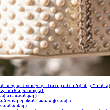
 կողմից Ստամբուլում թուրք տեսած լինելը. Դանիել
ջ․ նա ձերբակալվել է
ասին (Լուսանկար)
ացած «տարօրինակ» նամակի մասին
ւսանկարներ)