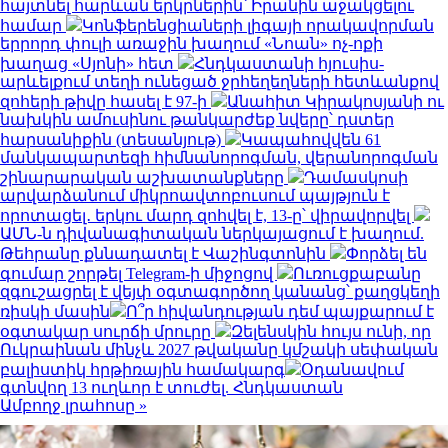
հայտնել հարևան երկրներին՝ Իրանին աջակցելու
համար
Կոնֆերենցիաների լիգայի որակավորման
երրորդ փուլի առաջին խաղում «Նոան» ոչ-ոքի
խաղաց «Սյոնի» հետ
Հնդկաստանի հյուսիս-
արևելքում տեղի ունեցած ջրհեղեղների հետևանքով
զոհերի թիվը հասել է 97-ի
Անահիտ Կիրակոսյանի ու
նախկին ամուսինու թանկարժեք նվերը՝ դստեր
հարսանիքին (տեսանյութ)
Կապահովվեն 61
մանկապարտեզի հիմնանորոգման, վերանորոգման
շինարարական աշխատանքները
Դամասկոսի
արվարձանում միկրոավտոբուսում պայթյուն է
որոտացել․ երկու մարդ զոհվել է, 13-ը՝ վիրավորվել
ԱՄՆ-ն դիվանագիտական ներկայացում է խաղում.
Թեհրանը քննադատել է Վաշինգտոնին
Փորձել են
գումար շորթել Telegram-ի միջոցով
Ուռուցքաբանը
զգուշացրել է վեյփ օգտագործող կանանց՝ քաղցկեղի
ռիսկի մասին
Ո՞ր հիվանդության դեմ պայքարում է
օգտակար սուրճի մրուրը
Զելենսկին հույս ունի, որ
Ուկրաինան մինչև 2027 թվականը կմշակի սեփական
բալիստիկ հրթիռային համակարգ
Օդանավում
գտնվող 13 ուղևոր է տուժել. Հնդկաստան
Ամբողջ լրահոսը »