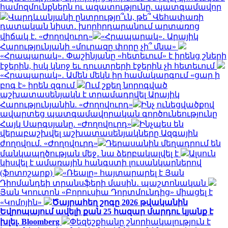
համոզմունքներն ու ազատությունը. պատգամավոր
Վարդևանյանի ընտրությո՞ւն, թե՞ Վեհափառի
դատական նիստ․ խորհրդարանում արտառոց
վիճակ է. «Ժողովուրդ»
«Հրապարակ»․ Արայիկ
Հարությունյանի «մուրազը փորը չի՞ մնա»
«Հրապարակ»․ Փաշինյանը «հետեւում» է իրենց շների
էջերին, իսկ կնոջ եւ դուստրերի էջերին չի հետեւում
«Հրապարակ»․ Ամեն մեկն իր համակարգում «ցար ի
բոգ է» իրեն զգում
Ում շքեղ նորոգված
աշխատասենյակն է տրամադրվել Արայիկ
Հարությունյանին. «Ժողովուրդ»
Ինչ ունեցվածքով
ավարտեց պատգամավորական գործունեությունը
Հայկ Սարգսյանը. «Ժողովուրդ»
Ինչպես են
վերաբաշխվել աշխատասենյակները Ազգային
ժողովում. «Ժողովուրդ»
Դերասանին մեղադրում են
մանկապղծության մեջ․ նա ձերբակալվել է
Ալսուն
կիսվել է ամառային հանգստի լուսանկարներով
(ֆոտոշարք)
«Ռեալը» հայտարարել է Յան
Դիոմանդեի տրանսֆերի մասին․ պաշտոնական
Յան Կոուտոն «Բորուսիա Դորտմունդից» միացել է
«Կոմոյին»
Ծայրահեղ շոգը 2026 թվականին
Եվրոպայում ավելի քան 25 հազար մարդու կյանք է
խլել. Bloomberg
Փեզեշքիանը շնորհակալություն է