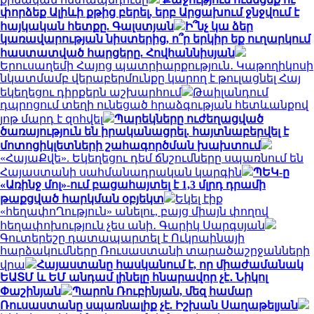
փորձեք Ալիևի քթից բերել, երբ Արցախում ջնջվում է
հայկական հետքը. Գալստյան
Ի՞նչ կա ձեր
կառավարության նիստերից, ո՞ր երկիր եք ուղարկում
հաստատված հարցերը. Հովհաննիսյան
Երուսաղեմի Հայոց պատրիարքություն․ Կաթողիկոսի
նկատմամբ վերաբերմունքը կարող է թուլացնել Հայ
եկեղեցու դիրքերն աշխարհում
Թաիլանդում
դպրոցում տեղի ունեցած հրաձգության հետևանքով
յոթ մարդ է զոհվել
Պարեկները ուժեղացված
ծառայություն են իրականացրել. հայտնաբերվել է
մոտոցիկլետների շահագործման խախտում
«ՀայաՔվե». Եկեղեցու դեմ ճնշումները սպառնում են
Հայաստանի սահմանադրական կարգին
ՊԵԿ-ը
«Առինջ մոլ»-ում բացահայտել է 1,3 մլրդ դրամի
թաքցված հարկման օբյեկտ
Եկել էիք
«հեղափոՂություն» անելու, բայց միայն փողով
հեղափոխություն չես անի․ Գարիկ Սարգսյան
Գուտերեշը դատապարտել է Ուկրաինայի
հարձակումները Ռուսաստանի տարածաշրջանների
վրա
Հայաստանը հասկանում է, որ միաժամանակ
ԵԱՏՄ և ԵՄ անդամ լինելը հնարավոր չէ․ Նիկոլ
Փաշինյան
Պարոն Ռուբինյան, մեզ համար
Ռուսաստանը սպառնալիք չէ. Իշխան Սաղաթելյան