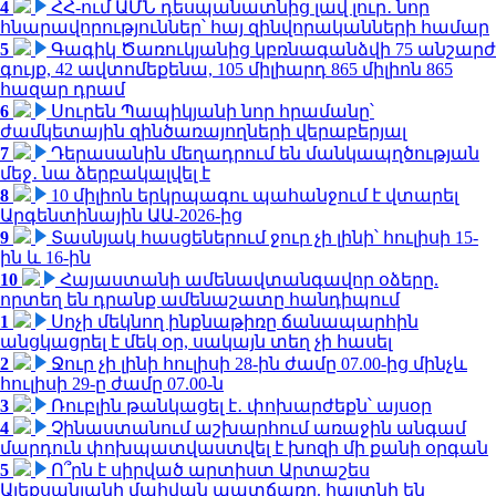
4
ՀՀ-ում ԱՄՆ դեսպանատնից լավ լուր․ նոր
հնարավորություններ՝ հայ զինվորականների համար
5
Գագիկ Ծառուկյանից կբռնագանձվի 75 անշարժ
գույք, 42 ավտոմեքենա, 105 միլիարդ 865 միլիոն 865
հազար դրամ
6
Սուրեն Պապիկյանի նոր հրամանը՝
ժամկետային զինծառայողների վերաբերյալ
7
Դերասանին մեղադրում են մանկապղծության
մեջ․ նա ձերբակալվել է
8
10 միլիոն երկրպագու պահանջում է վտարել
Արգենտինային ԱԱ-2026-ից
9
Տասնյակ հասցեներում ջուր չի լինի՝ հուլիսի 15-
ին և 16-ին
10
Հայաստանի ամենավտանգավոր օձերը.
որտեղ են դրանք ամենաշատը հանդիպում
1
Սոչի մեկնող ինքնաթիռը ճանապարհին
անցկացրել է մեկ օր, սակայն տեղ չի հասել
2
Ջուր չի լինի հուլիսի 28-ին ժամը 07.00-ից մինչև
հուլիսի 29-ը ժամը 07.00-ն
3
Ռուբլին թանկացել է․ փոխարժեքն՝ այսօր
4
Չինաստանում աշխարհում առաջին անգամ
մարդուն փոխպատվաստվել է խոզի մի քանի օրգան
5
Ո՞րն է սիրված արտիստ Արտաշես
Ալեքսանյանի մահվան պատճառը. հայտնի են