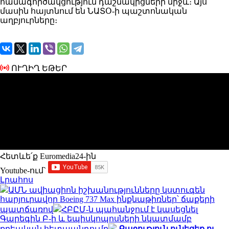
համագործակցություն դաշնակիցների միջև։ Այս
մասին հայտնում են ՆԱՏՕ-ի պաշտոնական
աղբյուրները։
ՈՒՂԻՂ ԵԹԵՐ
Հետևե՛ք Euromedia24-ին
Youtube-ում`
Լրահոս
ԱՄՆ ավիացիոն իշխանությունները կստուգեն
հարյուրավոր Boeing 737 Max ինքնաթիռներ՝ ճաքերի
պատճառով
ՀԲԸՄ-ն պահանջում է կասեցնել
Գարեգին Բ-ի և եպիսկոպոսների նկատմամբ
քրեական հետապնդումը
Քաջություն ունեցեք ու