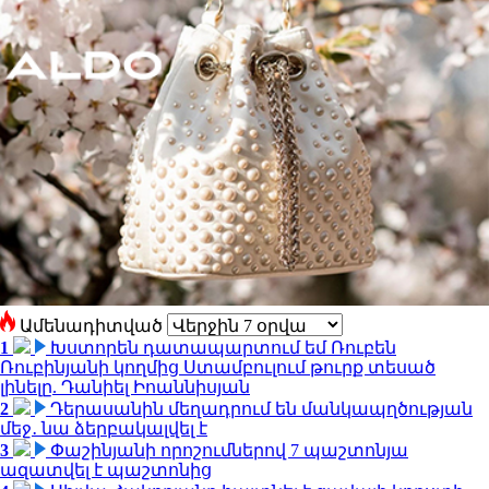
Ամենադիտված
1
Խստորեն դատապարտում եմ Ռուբեն
Ռուբինյանի կողմից Ստամբուլում թուրք տեսած
լինելը. Դանիել Իոաննիսյան
2
Դերասանին մեղադրում են մանկապղծության
մեջ․ նա ձերբակալվել է
3
Փաշինյանի որոշումներով 7 պաշտոնյա
ազատվել է պաշտոնից