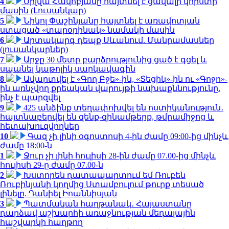
4
Սիլվա Հակոբյանը հայտնել է ցավալի կորստի
մասին (Լուսանկար)
5
Նիկոլ Փաշինյանը հայտնել է առավոտյան
ստացած «տարօրինակ» նամակի մասին
6
Արտակարգ դեպք Սևանում. Մանրամասներ
(լուսանկարներ)
7
Արջը 30 մետր բարձրությունից ցած է գցել և
սպանել կաթոլիկ սարկավագին
8
Ավարտվել է «Գող Բջե»-ին, «Տեցիկ»-ին ու «Գոջո»-
ին առնչվող քրեական վարույթի նախաքննությունը.
ինչ է պարզվել
9
425 անձինք տեղափոխվել են ոստիկանություն․
հայտնաբերվել են զենք-զինամթերք, թմրամիջոց և
հետախուզվողներ
10
Գազ չի լինի օգոստոսի 4-ին ժամը 09:00-ից մինչև
ժամը 18:00-ն
1
Ջուր չի լինի հուլիսի 28-ին ժամը 07.00-ից մինչև
հուլիսի 29-ը ժամը 07.00-ն
2
Խստորեն դատապարտում եմ Ռուբեն
Ռուբինյանի կողմից Ստամբուլում թուրք տեսած
լինելը. Դանիել Իոաննիսյան
3
Պատմական հաղթանակ․ Հայաստանը
դարձավ աշխարհի առաջնության մեդալային
հաշվարկի հաղթող