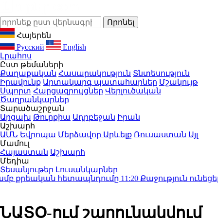
Հայերեն
Русский
English
Լրահոս
Ըստ թեմաների
Քաղաքական
Հասարակություն
Տնտեսություն
Իրավունք
Արտակարգ պատահարներ
Մշակույթ
Սպորտ
Հարցազրույցներ
Վերլուծական
Ծաղրանկարներ
Տարածաշրջան
Արցախ
Թուրքիա
Ադրբեջան
Իրան
Աշխարհ
ԱՄՆ
Եվրոպա
Մերձավոր Արևելք
Ռուսաստան
Այլ
Մամուլ
Հայաստան
Աշխարհ
Մեդիա
Տեսանյութեր
Լուսանկարներ
մբ քրեական հետապնդումը
11:20
Քաջություն ունեցեք ո
ՆԱՏՕ-ում շարունակվում