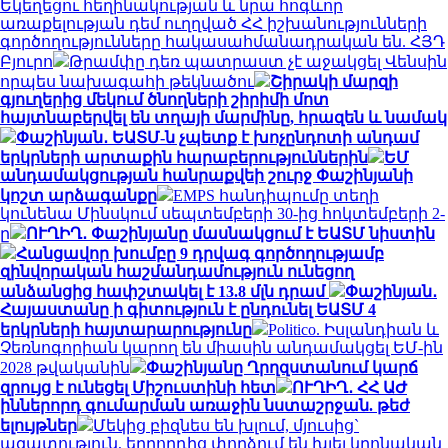
Եկեղեցու հեղինակության և նրա հոգևոր
առաքելության դեմ ուղղված ՀՀ իշխանությունների
գործողությունները հակասահմանադրական են. ՀՅԴ
Բյուրո
Թրամփը դեռ պատրաստ չէ աջակցել Վենսին
որպես նախագահի թեկնածու
Շիրակի մարզի
գյուղերից մեկում ծնողների շիրիմի մոտ
հայտնաբերվել են տղայի մարմինը, հրազեն և նամակ
Փաշինյան․ ԵԱՏՄ-ն չպետք է խոչընդոտի անդամ
երկրների արտաքին հարաբերություններին
ԵՄ
անդամակցության հանրաքվեի շուրջ Փաշինյանի
կոշտ արձագանքը
EMPS հանդիպումը տեղի
կունենա Մինսկում սեպտեմբերի 30-ից հոկտեմբերի 2-
ը
ՈՒՂԻՂ․ Փաշինյանը մասնակցում է ԵԱՏՄ նիստին
Հանցավոր խումբը 9 դրվագ գործողությամբ
զինվորական հաշմանդամություն ունեցող
անձանցից հափշտակել է 13.8 մլն դրամ
Փաշինյան․
Հայաստանը ի գիտություն է ընդունել ԵԱՏՄ 4
երկրների հայտարարությունը
Politico. Իսլանդիան և
Չեռնոգորիան կարող են միասին անդամակցել ԵՄ-ին
2028 թվականին
Փաշինյանը Ղրղզստանում կարճ
զրույց է ունեցել Միշուստինի հետ
ՈՒՂԻՂ․ ՀՀ ԱԺ
իններորդ գումարման առաջին նստաշրջան. թեժ
ելույթներ
Մեկից բիզնես են խլում, մյուսից`
ազատություն, երրորդից փորձում են խլել կրոնական