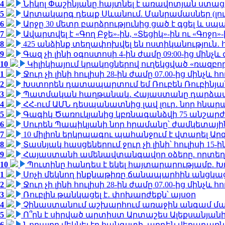
4
Նիկոլ Փաշինյանը հայտնել է առավոտյան ստ
5
Արտակարգ դեպք Սևանում. Մանրամասներ (լո
6
Արջը 30 մետր բարձրությունից ցած է գցել և ս
7
Ավարտվել է «Գող Բջե»-ին, «Տեցիկ»-ին ու «Գոջ
8
425 անձինք տեղափոխվել են ոստիկանություն․
9
Գազ չի լինի օգոստոսի 4-ին ժամը 09:00-ից մինչև 
10
Կիլիկիայում կրակոցներով ուղեկցված «ռազբ
1
Ջուր չի լինի հուլիսի 28-ին ժամը 07.00-ից մինչև հո
2
Խստորեն դատապարտում եմ Ռուբեն Ռուբինյանի
3
Պատմական հաղթանակ․ Հայաստանը դարձավ 
4
ՀՀ-ում ԱՄՆ դեսպանատնից լավ լուր․ նոր հնար
5
Գագիկ Ծառուկյանից կբռնագանձվի 75 անշարժ գո
6
Սուրեն Պապիկյանի նոր հրամանը՝ ժամկետային
7
10 միլիոն երկրպագու պահանջում է վտարել Արգ
8
Տասնյակ հասցեներում ջուր չի լինի՝ հուլիսի 15-ին
9
Հայաստանի ամենավտանգավոր օձերը. որտեղ
10
Պուտինը հանդես է եկել հայտարարությամբ. Խո
1
Սոչի մեկնող ինքնաթիռը ճանապարհին անցկացրե
2
Ջուր չի լինի հուլիսի 28-ին ժամը 07.00-ից մինչև հո
3
Ռուբլին թանկացել է․ փոխարժեքն՝ այսօր
4
Չինաստանում աշխարհում առաջին անգամ մա
5
Ո՞րն է սիրված արտիստ Արտաշես Ալեքսանյա
6
Նորայրը մեկնել էր հանգստի, արդեն վերադառն