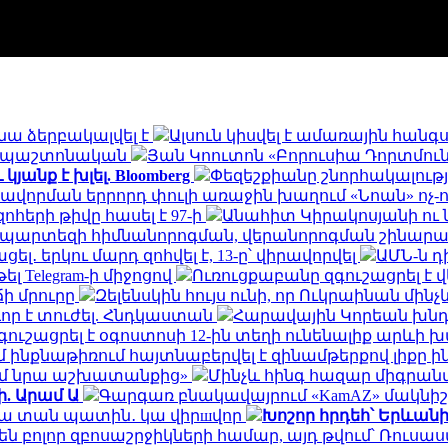
նա ձերբակալվել է
Ալսուն կիսվել է ամառային հան
ն․ պաշտոնական
Յան Կոուտոն «Բորուսիա Դորտմունդ
անք է խլել. Bloomberg
Փեզեշքիանը շնորհակալությ
ավորման երրորդ փուլի առաջին խաղում «Նոան» ոչ-
հերի թիվը հասել է 97-ի
Անահիտ Կիրակոսյանի ու 
ապարտեզի հիմնանորոգման, վերանորոգման շինա
․ երկու մարդ զոհվել է, 13-ը՝ վիրավորվել
ԱՄՆ-ն 
ել Telegram-ի միջոցով
Ուռուցքաբանը զգուշացրել է 
ճի մրուրը
Զելենսկին հույս ունի, որ Ուկրաինան մի
որ է տուժել. Հնդկաստան
Հարավային Կորեան խնդր
ւշացրել է օգոստոսի 12-ին տեղի ունենալիք արևի
ինքնաթիռում հայտնաբերվել է զինամթերքով լիքը 
եմ նրա աշխատանքից»
Մինչև հինգ հազար միգրանտ
ի. Արամ Ա
Գարգառ բնակավայրում «KamAZ» մակնիշ
ակա տան պատին․ կա վիրшվոր
Խոշոր հրդեհ՝ Երևան
ն բոլոր զբոսաշրջիկների համար, այդ թվում՝ Ռու