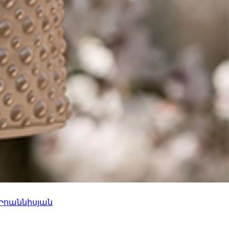
 Իոաննիսյան