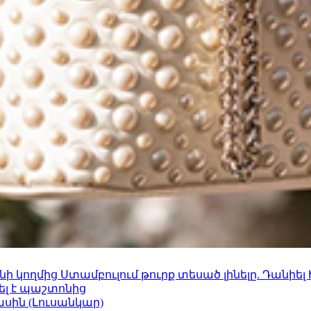
 կողմից Ստամբուլում թուրք տեսած լինելը. Դանիել
ել է պաշտոնից
ասին (Լուսանկար)