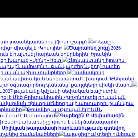
գստի լուսանկարներով (ֆոտոշարք)
«Ռեալը»
ից» միացել է «Կոմոյին»
Ծայրահեղ շոգը 2026
ուն է հայտնել հարևան երկրներին՝ Իրանին
ոքի խաղաց «Սյոնի» հետ
Հնդկաստանի հյուսիս-
նախկին ամուսինու թանկարժեք նվերը՝ դստեր
րարական աշխատանքները
Դամասկոսի
դիվանագիտական ներկայացում է խաղում. Թեհրանը
վեյփ օգտագործող կանանց՝ քաղցկեղի ռիսկի մասին
նչև 2027 թվականը կմշակի սեփական բալիստիկ
ել է Մեծ Բրիտանիային չխոչընդոտել ռուսական
 խավարման էլեկտրաէներգիայի արտադրության վրա
ինքնաթիռ
Թրամփը պաշտպանել է ԱՄՆ
 մնում է Սեուտայում
Գարեգին Բ Վեփահառին
ի բետոնախառնիչը դուրս է եկել ճանապարհի
ի Սիլիկյան թաղամասի հարևանությամբ գտնվող
սաստանից ժամանածների
Լայպցիգում տեղի ունեցած