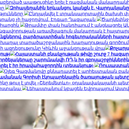
նաբերված պայթուցիկը եղել է ռազմական մակարդակ
տը
Զոհասեղանին երևանցու կյանքն է․ Վարդանյանը
թյունները
Ընդլայնվել է տրանսպորտային ծախսի 
դա նրանց չի հաջողվում․ Էդգար Ղազարյան
Ծաղկեփնջեր
ն հարցին
Թրամփը փակ հանդիպում է անցկացրել Ա
գավորության առավելագույն մակարդակ է հայտար
ւնքներով. բարձրաստիճան հոգեւորականների հայտ
 խաղալ տարածաշրջանային խաղաղության գործում.
ի ազդեցությունը Կիևին աջակցության վրա
Քոչարյա
ութ)
Հայաստանի բնակչության թիվը շուրջ 7 հազար
ործելակերպը շարունակվի ՌԴ-ն իր զբոսաշրջիկների
ել է իր իրավահաջորդին (տեսանյութ)
Ռուսաստան
Օլեգ Գազմանովը քննադատել է արհեստական բան
ամանակ Գորիսի էկոպարեկային ծառայության պետը
ինը թույլ է տվել «Շերեմետևո» օդանավակայանի պ
հարստանա
Լեհաստանում կբացեն Եվրոպայում Աս