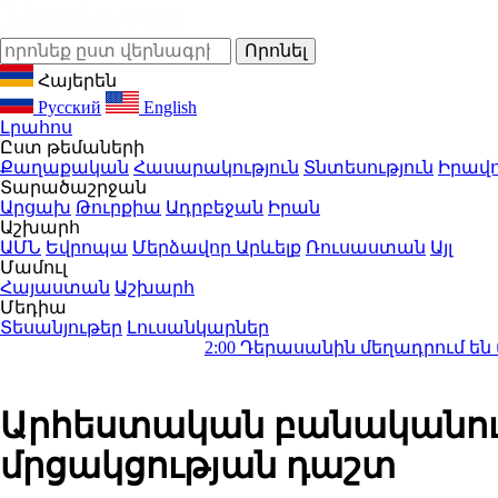
Հայերեն
Русский
English
Լրահոս
Ըստ թեմաների
Քաղաքական
Հասարակություն
Տնտեսություն
Իրավո
Տարածաշրջան
Արցախ
Թուրքիա
Ադրբեջան
Իրան
Աշխարհ
ԱՄՆ
Եվրոպա
Մերձավոր Արևելք
Ռուսաստան
Այլ
Մամուլ
Հայաստան
Աշխարհ
Մեդիա
Տեսանյութեր
Լուսանկարներ
2:00
Դերասանին մեղադրում են մանկապղծու
Արհեստական բանականությ
մրցակցության դաշտ