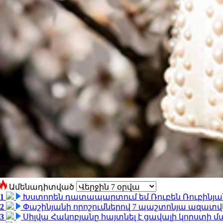
Ամենադիտված
1
Խստորեն դատապարտում եմ Ռուբեն Ռուբինյանի
2
Փաշինյանի որոշումներով 7 պաշտոնյա ազատվ
3
Սիլվա Հակոբյանը հայտնել է ցավալի կորստի մ