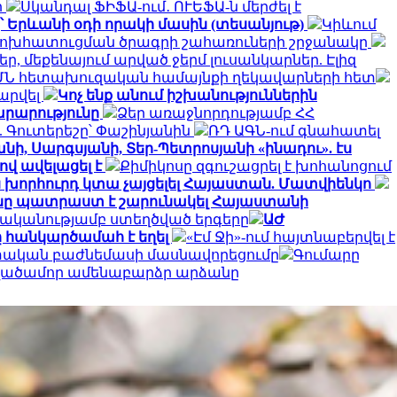
ի
Սկանդալ ՖԻՖԱ-ում․ ՈՒԵՖԱ-ն մերժել է
՝ Երևանի օդի որակի մասին (տեսանյութ)
Կիևում
փոխհատուցման ծրագրի շահառուների շրջանակը
, մեքենայում արված ջերմ լուսանկարներ. Էլիզ
ՄՆ հետախուզական համայնքի ղեկավարների հետ
արվել
Կոչ ենք անում իշխանություններին
արարությունը
Ձեր առաջնորդությամբ ՀՀ
 Գուտերեշը՝ Փաշինյանին
ՌԴ ԱԳՆ-ում գնահատել
նի, Սարգսյանի, Տեր-Պետրոսյանի «ինադու». էս
ով ավելացել է
Քիմիկոսը զգուշացրել է խոհանոցում
ն խորհուրդ կտա չայցելել Հայաստան. Մատվիենկո
ը պատրաստ է շարունակել Հայաստանի
ականությամբ ստեղծված երգերը
ԱԺ
 հանկարծամահ է եղել
«Էմ Ջի»-ում հայտնաբերվել է
ետական բաժնեմասի մասնավորեցումը
Գումարը
տվածամոր ամենաբարձր արձանը