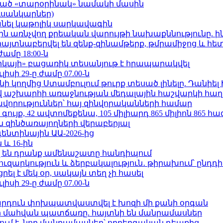
ացած «տարօրինակ» նամակի մասին
ւսանկարներ)
պանել կաթոլիկ սարկավագին
ո»-ին առնչվող քրեական վարույթի նախաքննությունը. ի
 հայտնաբերվել են զենք-զինամթերք, թմրամիջոց և հ
ժամը 18:00-ն
որկայի» բացառիկ տեսանյութ է հրապարակվել
ւլիսի 29-ը ժամը 07.00-ն
 կողմից Ստամբուլում թուրք տեսած լինելը. Դանիել
աշխարհի առաջնության մեդալային հաշվարկի հաղ
ավորություններ՝ հայ զինվորականների համար
ւյք, 42 ավտոմեքենա, 105 միլիարդ 865 միլիոն 865 հ
 զինծառայողների վերաբերյալ
ենտինային ԱԱ-2026-ից
 և 16-ին
 են դրանք ամենաշատը հանդիպում
ւզարկություն և ձերբակալություն․ թիրախում՝ ընդդ
լ է մեկ օր, սակայն տեղ չի հասել
ւլիսի 29-ը ժամը 07.00-ն
րդուն փոխպատվաստվել է խոզի մի քանի օրգան
նի մահվան պատճառը. հայտնի են մանրամասներ
ում է. նոր մանրամասներ՝ ողբերգական դեպքից