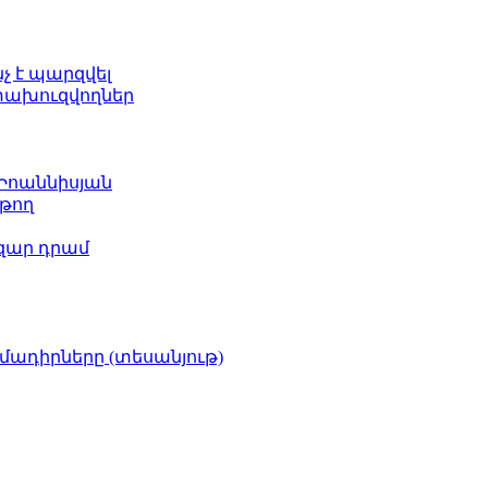
նչ է պարզվել
ետախուզվողներ
 Իոաննիսյան
թող
ազար դրամ
իմադիրները (տեսանյութ)