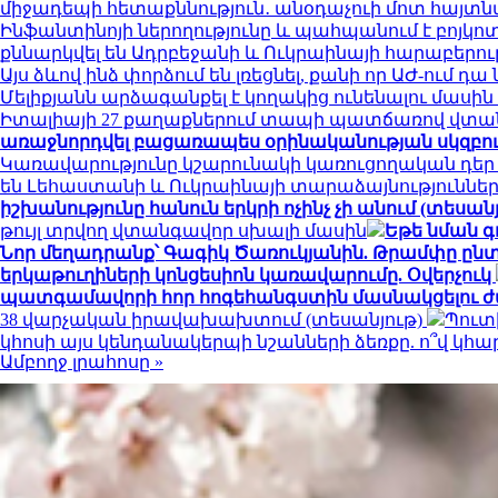
միջադեպի հետաքննություն․ անօդաչուի մոտ հայտ
Ինֆանտինոյի ներողությունը և պահպանում է բոյկո
քննարկվել են Ադրբեջանի և Ուկրաինայի հարաբերու
Այս ձևով ինձ փորձում են լռեցնել, քանի որ ԱԺ-ում 
Մելիքյանն արձագանքել է կողակից ունենալու մասի
Իտալիայի 27 քաղաքներում տապի պատճառով վտան
առաջնորդվել բացառապես օրինականության սկզբո
Կառավարությունը կշարունակի կառուցողական դեր
են Լեհաստանի և Ուկրաինայի տարաձայնություններ
իշխանությունը հանուն երկրի ոչինչ չի անում (տեսանյ
թույլ տրվող վտանգավոր սխալի մասին
Եթե նման գ
Նոր մեղադրանք՝ Գագիկ Ծառուկյանին. Թրամփը ընտր
երկաթուղիների կոնցեսիոն կառավարումը. Օվերչուկ
պատգամավորի հոր հոգեհանգստին մասնակցելու ժ
38 վարչական իրավախախտում (տեսանյութ)
Պուտ
կհոսի այս կենդանակերպի նշանների ձեռքը. ո՞վ կ
Ամբողջ լրահոսը »