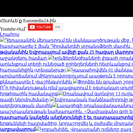
Հետևե՛ք Euromedia24-ին
Youtube-ում`
Լրահոս
Դերասանին մեղադրում են մանկապղծության մեջ․ 
հայտարարել է Յան Դիոմանդեի տրանսֆերի մասի
թվականին Եվրոպայում ավելի քան 25 հազար մարդու կյ
աջակցելու համար
Կոնֆերենցիաների լիգայի որակ
արևելքում տեղի ունեցած ջրհեղեղների հետևանքով զո
հարսանիքին (տեսանյութ)
Կապահովվեն 61 մանկ
արվարձանում միկրոավտոբուսում պայթյուն է որոտացել
քննադատել է Վաշինգտոնին
Փորձել են գումար շորթ
Ո՞ր հիվանդության դեմ պայքարում է օգտակար սուր
հրթիռային համակարգ
Օդանավում գտնվող 13 ուղև
գազի ներմուծմանը
Եվրոպական հանձնաժողովը զգո
ազդեցության մասին
Լայպցիգի օդանավակայանում 
պաշտպանության նախարարին․ «Չափազանց գոհ 
դատարան կանչելն անընդունելի է եւ դատապարտել
երթևեկելի հատվածից, կողաշրջվել և բшխվել մոտ
աղբավայրում
Կոբախիձե. Վրաստանի դռները բաց ե