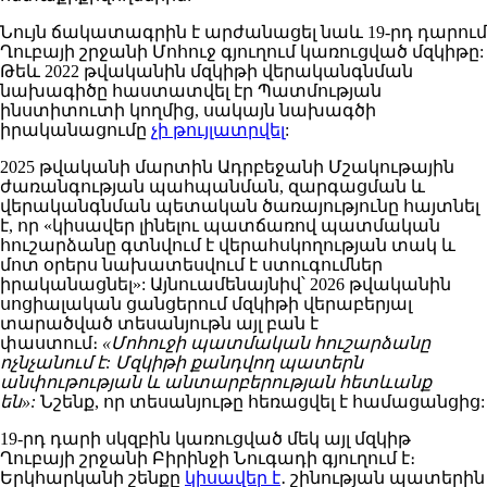
Նույն ճակատագրին է արժանացել նաև 19-րդ դարում
Ղուբայի շրջանի Մոհուջ գյուղում կառուցված մզկիթը:
Թեև 2022 թվականին մզկիթի վերականգնման
նախագիծը հաստատվել էր Պատմության
ինստիտուտի կողմից, սակայն նախագծի
իրականացումը
չի թույլատրվել
:
2025 թվականի մարտին Ադրբեջանի Մշակութային
ժառանգության պահպանման, զարգացման և
վերականգնման պետական ծառայությունը հայտնել
է, որ «կիսավեր լինելու պատճառով պատմական
հուշարձանը գտնվում է վերահսկողության տակ և
մոտ օրերս նախատեսվում է ստուգումներ
իրականացնել»: Այնուամենայնիվ՝ 2026 թվականին
սոցիալական ցանցերում մզկիթի վերաբերյալ
տարածված տեսանյութն այլ բան է
փաստում։
«Մոհուջի պատմական հուշարձանը
ոչնչանում է: Մզկիթի քանդվող պատերն
անփութության և անտարբերության հետևանք
են»:
Նշենք, որ տեսանյութը հեռացվել է համացանցից:
19-րդ դարի սկզբին կառուցված մեկ այլ մզկիթ
Ղուբայի շրջանի Բիրինջի Նուգադի գյուղում է։
Երկհարկանի շենքը
կիսավեր է
․ շինության պատերին