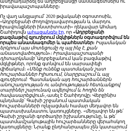
անդրադարձել են ադրբեջանցի մասնագետներն ու
իրավապաշտպանները։
Ոչ վաղ անցյալում՝ 2020 թվականի օգոստոսին,
«Ադրբեջանի Ժողովրդավարության և մարդու
իրավունքների ինստիտուտի» ղեկավար Ահմադ
Շահիդովն
ահազանգել էր,
որ
«Ադրբեջանի
բազմաթիվ գյուղերում մզկիթներն օգտագործվում են
որպես անասնագոմեր և պահեստներ:
Իսլամական
երկրում այս մոտեցումը ոչ այլ ինչ է, քան
անաստվածություն»։ Իրավապաշտպանի
դիտարկմամբ՝
Ադրբեջանում կան բազմաթիվ
մզկիթներ, որոնք գտնվում են սարսափելի
վիճակում։
«Մենք ունենք պատմական շատ
հուշարձաններ Իլիսուում, Սարըբաշում և այլ
գյուղերում: Պատմական այդ հուշարձաններն
անուշադրության ու անփութության հետևանքով
տարիներ շարունակ ավերվում և հողին են
հավասարեցվում»,-
ասել է Շահիդովը։ Վերջինիս
պնդմամբ՝ Գախի շրջանում պատմական
հուշարձանների ոչնչացման համար մեղավոր են
պատասխանատու կառույցները․ «մեղավոր են թե՛
Գախի շրջանի գործադիր իշխանությունը, և թե՛
պատմամշակութային հուշարձանները վերահսկող
կառույցները: Նրանք ընդհանրապես չեն կատարում