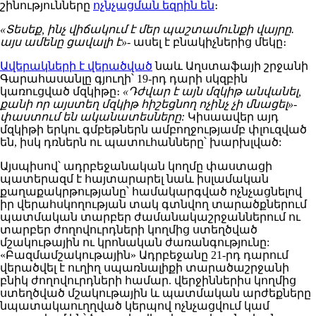
շինությունները
ոչնչացման եզրին են
։
«Տեսեք, ինչ վիճակում է մեր պաշտամունքի վայրը.
այս ամենը ցավալի է»-
ասել է բնակիչներից մեկը։
Ավերակների է վերածված
նաև Աղստաֆայի շրջանի
Գարահասանլը գյուղի՝ 19-րդ դարի սկզբին
կառուցված մզկիթը։
«Դժվար է այն մզկիթ անվանել,
քանի որ այստեղ մզկիթ հիշեցնող ոչինչ չի մնացել»-
փաստում են ականատեսները:
Կիսաավեր այդ
մզկիթի երկու գմբեթներն ամբողջությամբ փլուզված
են, իսկ դռներն ու պատուհանները՝ խարխլված:
Այսպիսով՝ ադրբեջանական կողմը փաստացի
պատերազմ է հայտարարել նաև իսլամական
քաղաքակրթությանը՝ համակարգված ոչնչացնելով
իր վերահսկողության տակ գտնվող տարածքներում
պատմական տարբեր ժամանակաշրջաններում ու
տարբեր ժողովուրդների կողմից ստեղծված
մշակութային ու կրոնական ժառանգությունը:
«Բազմամշակութային» Ադրբեջանը 21-րդ դարում
վերածվել է ուղիղ սպառնալիքի տարածաշրջանի
բնիկ ժողովուրդների համար. վերջիններիս կողմից
ստեղծված մշակութային և պատմական արժեքները
նպատակաուղղված կերպով ոչնչացվում կամ