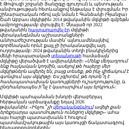
է Թովուզի շրջանի Յանըգլը գյուղում) և պետության
անփութության հետևանքով ենթակա է փլուզման: Իր
շինարարական ոճով այն նման է Գանձակի (Գյանջա)
Շահ Աբբաս մզկիթին: 2014 թվականին մզկիթի գմբեթն
ամբողջությամբ փլուզվել է: Չնայած որ 2022
թվականին
հայտարարվել էր
մզկիթի
վերականգնման աշխատանքների
անհրաժեշտության մասին՝ այնուամենայնիվ
գործնական որևէ քայլ չի իրականացվել այդ
ուղղությամբ: 2024 թվականին տեղի բնակիչներից
մեկի հրապարակած
տեսանյութի
համաձայն՝
մզկիթը վերածված է ավերակների:
«Մենք մեղադրում
ենք հայկական կողմին, ասելով թե հայերը մեր
մզկիթներն ավերել են, բայց տեսեք, թե ինչ վիճակում է
գտնվում այս մզկիթը: Ես չգիտեմ, թե որտե՞ղ է
համապատասխան կառույցների ուշադրությունը, և
ընդհանրապես ի՞նչ է կատարվում այս երկրում»:
Մզկիթի պահպանման խնդրի վերաբերյալ
հերթական արձագանքը եղավ 2026
թվականին:
«Ինչու՞ չի
վերականգնվում
ավելի քան
երեքդարյա պատմություն ունեցող մզկիթը»-
ահա
այս հարցի պատասխանն է հուզում
պատմամշակութային այս կառույցի ճակատագրով
հետաքրքրվողներին: