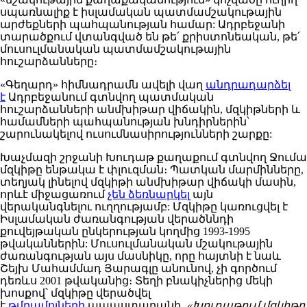
սպառնալիք է իսլամական պատմամշակութային
արժեքների պահպանության համար: Ադրբեջանի
տարածքում վտանգված են թե՛ քրիստոնեական, թե՛
մուսուլմանական պատմամշակութային
հուշարձանները։
«Գեղարդ» հիմնադրամն ավելի վաղ
անդրադարձել
է
Ադրբեջանում գտնվող պատմական
հուշարձանների անմխիթար վիճակին, մզկիթների և
համամների պահպանության խնդիրներին՝
շարունակելով ուսումնասիրությունների շարքը:
Խաչմազի շրջանի Խուդաթ քաղաքում գտնվող Ջումա
մզկիթը ենթակա է փլուզման։ Պատկան մարմինները,
տեղյակ լինելով մզկիթի անմխիթար վիճակի մասին,
որևէ միջացառում
չեն ձեռնարկել
այն
վերականգնելու ուղղությամբ: Մզկիթը կառուցվել է
Իսլամական ժառանգության վերածննդի
քուվեյթական ընկերության կողմից 1993-1995
թվականներին: Մուսուլմանական մշակութային
ժառանգության այս մասնիկը, որը հայտնի է նաև
Շեյխ Մահամմադ Յարագլը անունով, չի գործում
դեռևս 2001 թվականից։ Տեղի բնակիչներից մեկի
խոսքով՝ մզկիթը վերածվել
է
թմրամոլների
ապաստարանի․
«Խուդաթում մզկիթը