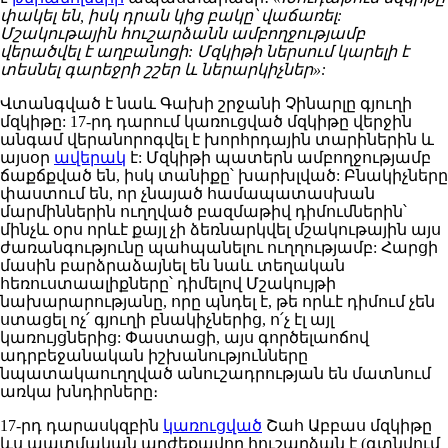
փակել են, իսկ դրան կից բակը՝ վաճառել:
Մշակութային հուշարձանն ամբողջությամբ
վերածվել է աղբանոցի: Մզկիթի ներսում կարելի է
տեսնել գարեջրի շշեր և ներարկիչներ»:
Վտանգված է նաև Գախի շրջանի Չինարլը գյուղի
մզկիթը: 17-րդ դարում կառուցված մզկիթը վերջին
անգամ վերանորոգվել է խորհրդային տարիներին և
այսօր
ավերակ
է: Մզկիթի պատերն ամբողջությամբ
ճաքճքված են, իսկ տանիքը՝ խարխլված: Բնակիչները
փաստում են, որ չնայած համապատասխան
մարմիններին ուղղված բազմաթիվ դիմումներին՝
մինչև օրս որևէ քայլ չի ձեռնարկվել մշակութային այս
ժառանգությունը պահպանելու ուղղությամբ: Հարցի
մասին բարձրաձայնել են նաև տեղական
հեռուստաալիքները՝ դիմելով Մշակույթի
նախարարությանը, որը պնդել է, թե որևէ դիմում չեն
ստացել ոչ՛ գյուղի բնակիչներից, ո՛չ էլ այլ
կառույցներից: Փաստացի, այս գործելաոճով
ադրբեջանական իշխանությունները
նպատակաուղղված անուշադրության են մատնում
առկա խնդիրները։
17-րդ դարասկզբին
կառուցված
Շահ Աբբաս մզկիթը
ևս պատմական արժեքավոր հուշարձան է (գտնվում