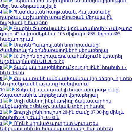
3
Դերասանին մեղադրում են մանկապղծության
մեջ․ նա ձերբակալվել է
4
Պատմական հաղթանակ․ Հայաստանը
դարձավ աշխարհի առաջնության մեդալային
հաշվարկի հաղթող
5
Գագիկ Ծառուկյանից կբռնագանձվի 75 անշարժ
գույք, 42 ավտոմեքենա, 105 միլիարդ 865 միլիոն 865
հազար դրամ
6
Սուրեն Պապիկյանի նոր հրամանը՝
ժամկետային զինծառայողների վերաբերյալ
7
10 միլիոն երկրպագու պահանջում է վտարել
Արգենտինային ԱԱ-2026-ից
8
Տասնյակ հասցեներում ջուր չի լինի՝ հուլիսի 15-
ին և 16-ին
9
Հայաստանի ամենավտանգավոր օձերը. որտեղ
են դրանք ամենաշատը հանդիպում
10
Տոկաևի անսպասելի հայտարարությունը՝
Հայաստանի և Ադրբեջանի վերաբերյալ
1
Սոչի մեկնող ինքնաթիռը ճանապարհին
անցկացրել է մեկ օր, սակայն տեղ չի հասել
2
Ջուր չի լինի հուլիսի 28-ին ժամը 07.00-ից մինչև
հուլիսի 29-ը ժամը 07.00-ն
3
Ո՞րն է սիրված արտիստ Արտաշես
Ալեքսանյանի մահվան պատճառը. հայտնի են