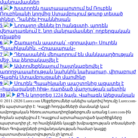
մանրամասներ
4
Խստորեն դատապարտում եմ Ռուբեն
Ռուբինյանի կողմից Ստամբուլում թուրք տեսած
լինելը. Դանիել Իոաննիսյան
5
Նորայրը մեկնել էր հանգստի, արդեն
վերադառնում է. նոր մանրամասներ՝ ողբերգական
դեպքից
6
Շառաչուն ապտակ՝ «զորավար» Սուրեն
Պապիկյանին․ «Հրապարակ»
7
Դերասանին մեղադրում են մանկապղծության
մեջ․ նա ձերբակալվել է
8
Ավտոմեքենայում հայտնաբերվել է
առողջապահության նախկին նախարար, վիրաբույժ
Գագիկ Ստամբուլցյանի մարմինը
9
Սուրեն Պապիկյանը պաշտոնից ազատել է
«համացանցի հիթ» դարձած վարչության պետին
10
ՔՊ-ն կորցրեց 1224 ձայն. Վահագն Ալեքսանյան
© 2011-2026 Lurer.com Մեջբերումներ անելիս ակտիվ հղումը Lurer.com-
ին պարտադիր է: Կայքի հոդվածների մասնակի կամ
ամբողջական հեռուստառադիոընթերցումն առանց Lurer.com-ին
հղման արգելվում է:Կայքում արտահայտված կարծիքները
պարտադիր չէ, որ համընկնեն կայքի խմբագրության տեսակետի
հետ:Գովազդների բովանդակության համար կայքը
պատասխանատվություն չի կրում: