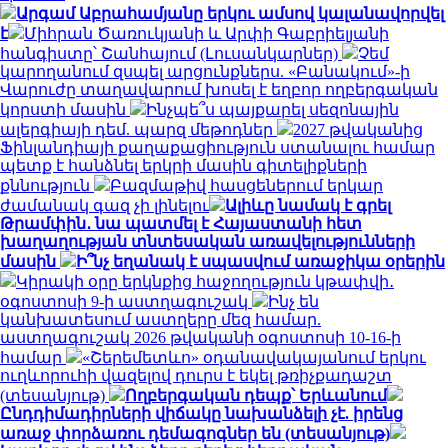
Արգամ Աբրահամյանը երկու ամսով կալանավորվել
է
Միհրան Ծառուկյանի և Արփի Գաբրիելյանի
հանգիստը՝ Շանհայում (Լուսանկարներ)
Չեմ
կարողանում զսպել արցունքներս. «Բանակում»-ի
Վարուժը տաղավարում խոսել է եղբոր ողբերգական
կորստի մասին
Ինչպե՞ս պայքարել սեզոնային
ալերգիայի դեմ. պարզ մեթոդներ
2027 թվականից
Ֆինլանդիայի քաղաքացիություն ստանալու համար
պետք է հանձնել երկրի մասին գիտելիքների
քննություն
Բազմաթիվ հասցեներում երկար
ժամանակ գազ չի լինելու
Ալիևը նամակ է գրել
Թրամփին․ նա պատմել է Հայաստանի հետ
խաղաղության տնտեսական առավելությունների
մասին
Ի՞նչ եղանակ է սպասվում առաջիկա օրերին
Կիրակի օրը երկնքից հաջողություն կթափվի․
օգոստոսի 9-ի աստղագուշակ
Ինչ են
կանխատեսում աստղերը մեզ համար.
աստղագուշակ 2026 թվականի օգոստոսի 10-16-ի
համար
«Շերեմետևո» օդանավակայանում երկու
ուղևորուհի վազելով դուրս է եկել թռիչքադաշտ
(տեսանյութ)
Ողբերգական դեպք՝ Երևանում
Ընդդիմադիրների վիճակը նախանձելի չէ. իրենց
առաջ փորձառու դեմագոգներ են (տեսանյութ)