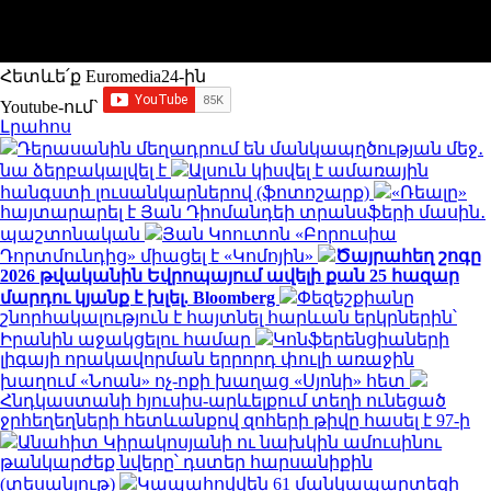
Հետևե՛ք Euromedia24-ին
Youtube-ում`
Լրահոս
Դերասանին մեղադրում են մանկապղծության մեջ․
նա ձերբակալվել է
Ալսուն կիսվել է ամառային
հանգստի լուսանկարներով (ֆոտոշարք)
«Ռեալը»
հայտարարել է Յան Դիոմանդեի տրանսֆերի մասին․
պաշտոնական
Յան Կոուտոն «Բորուսիա
Դորտմունդից» միացել է «Կոմոյին»
Ծայրահեղ շոգը
2026 թվականին Եվրոպայում ավելի քան 25 հազար
մարդու կյանք է խլել. Bloomberg
Փեզեշքիանը
շնորհակալություն է հայտնել հարևան երկրներին՝
Իրանին աջակցելու համար
Կոնֆերենցիաների
լիգայի որակավորման երրորդ փուլի առաջին
խաղում «Նոան» ոչ-ոքի խաղաց «Սյոնի» հետ
Հնդկաստանի հյուսիս-արևելքում տեղի ունեցած
ջրհեղեղների հետևանքով զոհերի թիվը հասել է 97-ի
Անահիտ Կիրակոսյանի ու նախկին ամուսինու
թանկարժեք նվերը՝ դստեր հարսանիքին
(տեսանյութ)
Կապահովվեն 61 մանկապարտեզի