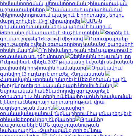
հիմնանորոգման, վերանորոգման շինարարական
աշխատանքները
Դամասկոսի արվարձանում
միկրոավտոբուսում պայթյուն է որոտացել․ երկու
մարդ զոհվել է, 13-ը՝ վիրավորվել
ԱՄՆ-ն
դիվանագիտական ներկայացում է խաղում.
Թեհրանը քննադատել է Վաշինգտոնին
Փորձել են
գումար շորթել Telegram-ի միջոցով
Ուռուցքաբանը
զգուշացրել է վեյփ օգտագործող կանանց՝ քաղցկեղի
ռիսկի մասին
Ո՞ր հիվանդության դեմ պայքարում է
օգտակար սուրճի մրուրը
Զելենսկին հույս ունի, որ
Ուկրաինան մինչև 2027 թվականը կմշակի սեփական
բալիստիկ հրթիռային համակարգ
Օդանավում
գտնվող 13 ուղևոր է տուժել. Հնդկաստան
Հարավային Կորեան խնդրել է Մեծ Բրիտանիային
չխոչընդոտել ռուսական գազի ներմուծմանը
Եվրոպական հանձնաժողովը զգուշացրել է
օգոստոսի 12-ին տեղի ունենալիք արևի խավարման
էլեկտրաէներգիայի արտադրության վրա
ազդեցության մասին
Լայպցիգի
օդանավակայանում ինքնաթիռում հայտնաբերվել է
զինամթերքով լիքը ինքնաթիռ
Թրամփը
պաշտպանել է ԱՄՆ պաշտպանության
նախարարին․ «Չափազանց գոհ եմ նրա