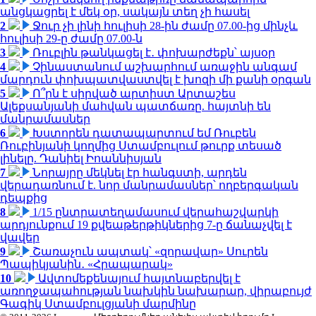
անցկացրել է մեկ օր, սակայն տեղ չի հասել
2
Ջուր չի լինի հուլիսի 28-ին ժամը 07.00-ից մինչև
հուլիսի 29-ը ժամը 07.00-ն
3
Ռուբլին թանկացել է․ փոխարժեքն՝ այսօր
4
Չինաստանում աշխարհում առաջին անգամ
մարդուն փոխպատվաստվել է խոզի մի քանի օրգան
5
Ո՞րն է սիրված արտիստ Արտաշես
Ալեքսանյանի մահվան պատճառը. հայտնի են
մանրամասներ
6
Խստորեն դատապարտում եմ Ռուբեն
Ռուբինյանի կողմից Ստամբուլում թուրք տեսած
լինելը. Դանիել Իոաննիսյան
7
Նորայրը մեկնել էր հանգստի, արդեն
վերադառնում է. նոր մանրամասներ՝ ողբերգական
դեպքից
8
1/15 ընտրատեղամասում վերահաշվարկի
արդյունքում 19 քվեաթերթիկներից 7-ը ճանաչվել է
վավեր
9
Շառաչուն ապտակ՝ «զորավար» Սուրեն
Պապիկյանին․ «Հրապարակ»
10
Ավտոմեքենայում հայտնաբերվել է
առողջապահության նախկին նախարար, վիրաբույժ
Գագիկ Ստամբուլցյանի մարմինը