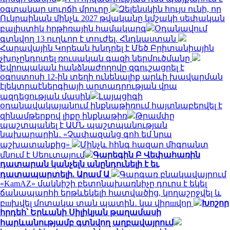
օգտակար սուրճի մրուրը
Զելենսկին հույս ունի, որ
Ուկրաինան մինչև 2027 թվականը կմշակի սեփական
բալիստիկ հրթիռային համակարգ
Օդանավում
գտնվող 13 ուղևոր է տուժել. Հնդկաստան
Հարավային Կորեան խնդրել է Մեծ Բրիտանիային
չխոչընդոտել ռուսական գազի ներմուծմանը
Եվրոպական հանձնաժողովը զգուշացրել է
օգոստոսի 12-ին տեղի ունենալիք արևի խավարման
էլեկտրաէներգիայի արտադրության վրա
ազդեցության մասին
Լայպցիգի
օդանավակայանում ինքնաթիռում հայտնաբերվել է
զինամթերքով լիքը ինքնաթիռ
Թրամփը
պաշտպանել է ԱՄՆ պաշտպանության
նախարարին․ «Չափազանց գոհ եմ նրա
աշխատանքից»
Մինչև հինգ հազար միգրանտ
մնում է Սեուտայում
Գարեգին Բ Վեփահառին
դատարան կանչելն անընդունելի է եւ
դատապարտելի. Արամ Ա
Գարգառ բնակավայրում
«KamAZ» մակնիշի բետոնախառնիչը դուրս է եկել
ճանապարհի երթևեկելի հատվածից, կողաշրջվել և
բшխվել մոտակա տան պատին․ կա վիրшվոր
Խոշոր
հրդեհ՝ Երևանի Սիլիկյան թաղամասի
հարևանությամբ գտնվող աղբավայրում