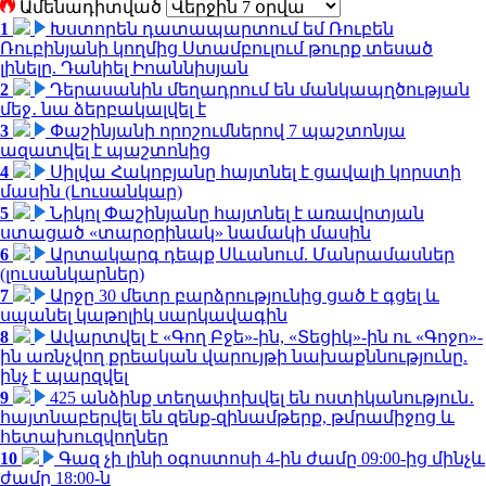
Ամենադիտված
1
Խստորեն դատապարտում եմ Ռուբեն
Ռուբինյանի կողմից Ստամբուլում թուրք տեսած
լինելը. Դանիել Իոաննիսյան
2
Դերասանին մեղադրում են մանկապղծության
մեջ․ նա ձերբակալվել է
3
Փաշինյանի որոշումներով 7 պաշտոնյա
ազատվել է պաշտոնից
4
Սիլվա Հակոբյանը հայտնել է ցավալի կորստի
մասին (Լուսանկար)
5
Նիկոլ Փաշինյանը հայտնել է առավոտյան
ստացած «տարօրինակ» նամակի մասին
6
Արտակարգ դեպք Սևանում. Մանրամասներ
(լուսանկարներ)
7
Արջը 30 մետր բարձրությունից ցած է գցել և
սպանել կաթոլիկ սարկավագին
8
Ավարտվել է «Գող Բջե»-ին, «Տեցիկ»-ին ու «Գոջո»-
ին առնչվող քրեական վարույթի նախաքննությունը.
ինչ է պարզվել
9
425 անձինք տեղափոխվել են ոստիկանություն․
հայտնաբերվել են զենք-զինամթերք, թմրամիջոց և
հետախուզվողներ
10
Գազ չի լինի օգոստոսի 4-ին ժամը 09:00-ից մինչև
ժամը 18:00-ն