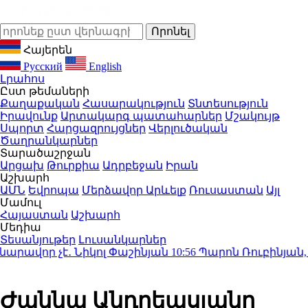
Հայերեն
Русский
English
Լրահոս
Ըստ թեմաների
Քաղաքական
Հասարակություն
Տնտեսություն
Իրավունք
Արտակարգ պատահարներ
Մշակույթ
Սպորտ
Հարցազրույցներ
Վերլուծական
Ծաղրանկարներ
Տարածաշրջան
Արցախ
Թուրքիա
Ադրբեջան
Իրան
Աշխարհ
ԱՄՆ
Եվրոպա
Մերձավոր Արևելք
Ռուսաստան
Այլ
Մամուլ
Հայաստան
Աշխարհ
Մեդիա
Տեսանյութեր
Լուսանկարներ
վոր չէ․ Նիկոլ Փաշինյան
10:56
Պարոն Ռուբինյան, մե
Ժաննա Անդրեասյանը