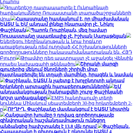
Լրահոս
Գուտերեշը դատապարտել է Ուկրաինայի
հարձակումները Ռուսաստանի տարածաշրջանների
վրա
Հայաստանը հասկանում է, որ միաժամանակ
ԵԱՏՄ և ԵՄ անդամ լինելը հնարավոր չէ․ Նիկոլ
Փաշինյան
Պարոն Ռուբինյան, մեզ համար
Ռուսաստանը սպառնալիք չէ. Իշխան Սաղաթելյան
Եկեղեցու հեղինակության և նրա հոգևոր
առաքելության դեմ ուղղված ՀՀ իշխանությունների
գործողությունները հակասահմանադրական են. ՀՅԴ
Բյուրո
Թրամփը դեռ պատրաստ չէ աջակցել Վենսին
որպես նախագահի թեկնածու
Շիրակի մարզի
գյուղերից մեկում ծնողների շիրիմի մոտ
հայտնաբերվել են տղայի մարմինը, հրազեն և նամակ
Փաշինյան․ ԵԱՏՄ-ն չպետք է խոչընդոտի անդամ
երկրների արտաքին հարաբերություններին
ԵՄ
անդամակցության հանրաքվեի շուրջ Փաշինյանի
կոշտ արձագանքը
EMPS հանդիպումը տեղի
կունենա Մինսկում սեպտեմբերի 30-ից հոկտեմբերի 2-
ը
ՈՒՂԻՂ․ Փաշինյանը մասնակցում է ԵԱՏՄ նիստին
Հանցավոր խումբը 9 դրվագ գործողությամբ
զինվորական հաշմանդամություն ունեցող
անձանցից հափշտակել է 13.8 մլն դրամ
Փաշինյան․
Հայաստանը ի գիտություն է ընդունել ԵԱՏՄ 4