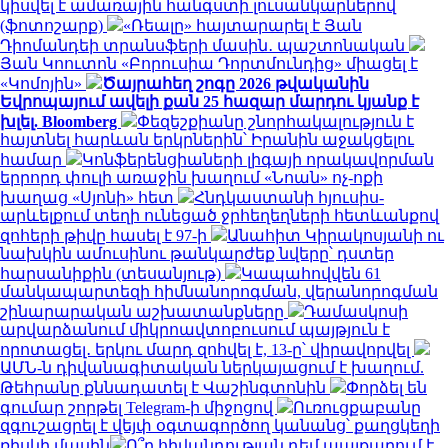
կիսվել է ամառային հանգստի լուսանկարներով
(ֆոտոշարք)
«Ռեալը» հայտարարել է Յան
Դիոմանդեի տրանսֆերի մասին․ պաշտոնական
Յան Կոուտոն «Բորուսիա Դորտմունդից» միացել է
«Կոմոյին»
Ծայրահեղ շոգը 2026 թվականին
Եվրոպայում ավելի քան 25 հազար մարդու կյանք է
խլել. Bloomberg
Փեզեշքիանը շնորհակալություն է
հայտնել հարևան երկրներին՝ Իրանին աջակցելու
համար
Կոնֆերենցիաների լիգայի որակավորման
երրորդ փուլի առաջին խաղում «Նոան» ոչ-ոքի
խաղաց «Սյոնի» հետ
Հնդկաստանի հյուսիս-
արևելքում տեղի ունեցած ջրհեղեղների հետևանքով
զոհերի թիվը հասել է 97-ի
Անահիտ Կիրակոսյանի ու
նախկին ամուսինու թանկարժեք նվերը՝ դստեր
հարսանիքին (տեսանյութ)
Կապահովվեն 61
մանկապարտեզի հիմնանորոգման, վերանորոգման
շինարարական աշխատանքները
Դամասկոսի
արվարձանում միկրոավտոբուսում պայթյուն է
որոտացել․ երկու մարդ զոհվել է, 13-ը՝ վիրավորվել
ԱՄՆ-ն դիվանագիտական ներկայացում է խաղում.
Թեհրանը քննադատել է Վաշինգտոնին
Փորձել են
գումար շորթել Telegram-ի միջոցով
Ուռուցքաբանը
զգուշացրել է վեյփ օգտագործող կանանց՝ քաղցկեղի
ռիսկի մասին
Ո՞ր հիվանդության դեմ պայքարում է