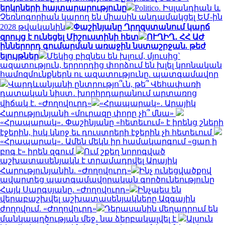
երկրների հայտարարությունը
Politico. Իսլանդիան և
Չեռնոգորիան կարող են միասին անդամակցել ԵՄ-ին
2028 թվականին
Փաշինյանը Ղրղզստանում կարճ
զրույց է ունեցել Միշուստինի հետ
ՈՒՂԻՂ․ ՀՀ ԱԺ
իններորդ գումարման առաջին նստաշրջան. թեժ
ելույթներ
Մեկից բիզնես են խլում, մյուսից`
ազատություն, երրորդից փորձում են խլել կրոնական
համոզմունքներն ու ազատությունը. պատգամավոր
Վարդևանյանի ընտրությո՞ւն, թե՞ Վեհափառի
դատական նիստ․ խորհրդարանում արտառոց
վիճակ է. «Ժողովուրդ»
«Հրապարակ»․ Արայիկ
Հարությունյանի «մուրազը փորը չի՞ մնա»
«Հրապարակ»․ Փաշինյանը «հետեւում» է իրենց շների
էջերին, իսկ կնոջ եւ դուստրերի էջերին չի հետեւում
«Հրապարակ»․ Ամեն մեկն իր համակարգում «ցար ի
բոգ է» իրեն զգում
Ում շքեղ նորոգված
աշխատասենյակն է տրամադրվել Արայիկ
Հարությունյանին. «Ժողովուրդ»
Ինչ ունեցվածքով
ավարտեց պատգամավորական գործունեությունը
Հայկ Սարգսյանը. «Ժողովուրդ»
Ինչպես են
վերաբաշխվել աշխատասենյակները Ազգային
ժողովում. «Ժողովուրդ»
Դերասանին մեղադրում են
մանկապղծության մեջ․ նա ձերբակալվել է
Ալսուն