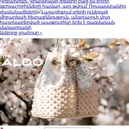
Կոբախիձե. Վրաստանի դռները բաց են բոլոր
զբոսաշրջիկների համար, այդ թվում՝ Ռուսաստանից
ժամանածների
Լայպցիգում տեղի ունեցած
միջադեպի հետաքննություն․ անօդաչուի մոտ
հայտնաբերված պայթուցիկը եղել է ռազմական
մակարդակի
Ամբողջ լրահոսը »