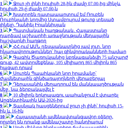
1
Ջուր չի լինի հուլիսի 28-ին ժամը 07.00-ից մինչև
հուլիսի 29-ը ժամը 07.00-ն
2
Խստորեն դատապարտում եմ Ռուբեն
Ռուբինյանի կողմից Ստամբուլում թուրք տեսած
լինելը. Դանիել Իոաննիսյան
3
Պատմական հաղթանակ․ Հայաստանը
դարձավ աշխարհի առաջնության մեդալային
հաշվարկի հաղթող
4
ՀՀ-ում ԱՄՆ դեսպանատնից լավ լուր․ նոր
հնարավորություններ՝ հայ զինվորականների համար
5
Գագիկ Ծառուկյանից կբռնագանձվի 75 անշարժ
գույք, 42 ավտոմեքենա, 105 միլիարդ 865 միլիոն 865
հազար դրամ
6
Սուրեն Պապիկյանի նոր հրամանը՝
ժամկետային զինծառայողների վերաբերյալ
7
Դերասանին մեղադրում են մանկապղծության
մեջ․ նա ձերբակալվել է
8
10 միլիոն երկրպագու պահանջում է վտարել
Արգենտինային ԱԱ-2026-ից
9
Տասնյակ հասցեներում ջուր չի լինի՝ հուլիսի 15-
ին և 16-ին
10
Հայաստանի ամենավտանգավոր օձերը.
որտեղ են դրանք ամենաշատը հանդիպում
1
Սոչի մեկնող ինքնաթիռը ճանապարհին