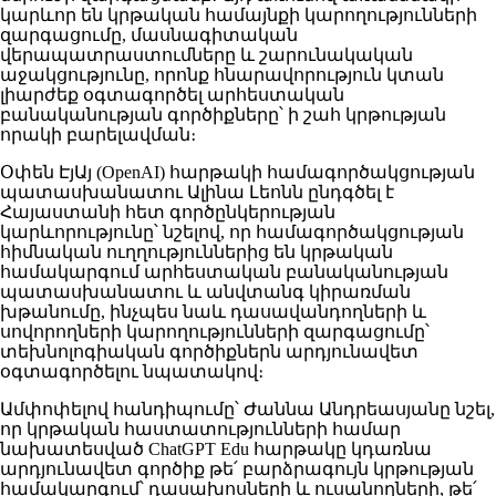
կարևոր են կրթական համայնքի կարողությունների
զարգացումը, մասնագիտական
վերապատրաստումները և շարունակական
աջակցությունը, որոնք հնարավորություն կտան
լիարժեք օգտագործել արհեստական
բանականության գործիքները՝ ի շահ կրթության
որակի բարելավման։
Օփեն ԷյԱյ (OpenAI) հարթակի համագործակցության
պատասխանատու Ալինա Լեոնն ընդգծել է
Հայաստանի հետ գործընկերության
կարևորությունը՝ նշելով, որ համագործակցության
հիմնական ուղղություններից են կրթական
համակարգում արհեստական բանականության
պատասխանատու և անվտանգ կիրառման
խթանումը, ինչպես նաև դասավանդողների և
սովորողների կարողությունների զարգացումը՝
տեխնոլոգիական գործիքներն արդյունավետ
օգտագործելու նպատակով։
Ամփոփելով հանդիպումը՝ Ժաննա Անդրեասյանը նշել,
որ կրթական հաստատությունների համար
նախատեսված ChatGPT Edu հարթակը կդառնա
արդյունավետ գործիք թե՛ բարձրագույն կրթության
համակարգում՝ դասախոսների և ուսանողների, թե՛