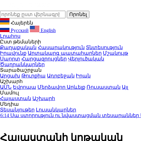
Հայերեն
Русский
English
Լրահոս
Ըստ թեմաների
Քաղաքական
Հասարակություն
Տնտեսություն
Իրավունք
Արտակարգ պատահարներ
Մշակույթ
Սպորտ
Հարցազրույցներ
Վերլուծական
Ծաղրանկարներ
Տարածաշրջան
Արցախ
Թուրքիա
Ադրբեջան
Իրան
Աշխարհ
ԱՄՆ
Եվրոպա
Մերձավոր Արևելք
Ռուսաստան
Այլ
Մամուլ
Հայաստան
Աշխարհ
Մեդիա
Տեսանյութեր
Լուսանկարներ
ա ստորություն ու նվաստացման տեսարաններ են. Ա
Հայաստանի կրթական