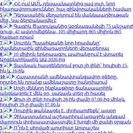
4
ՀՀ-ում ԱՄՆ դեսպանատնից լավ լուր․ նոր
հնարավորություններ՝ հայ զինվորականների համար
5
Դերասանին մեղադրում են մանկապղծության
մեջ․ նա ձերբակալվել է
6
Գագիկ Ծառուկյանից կբռնագանձվի 75 անշարժ
գույք, 42 ավտոմեքենա, 105 միլիարդ 865 միլիոն 865
հազար դրամ
7
Սուրեն Պապիկյանի նոր հրամանը՝
ժամկետային զինծառայողների վերաբերյալ
8
10 միլիոն երկրպագու պահանջում է վտարել
Արգենտինային ԱԱ-2026-ից
9
Տասնյակ հասցեներում ջուր չի լինի՝ հուլիսի 15-
ին և 16-ին
10
Հայաստանի ամենավտանգավոր օձերը.
որտեղ են դրանք ամենաշատը հանդիպում
1
Սոչի մեկնող ինքնաթիռը ճանապարհին
անցկացրել է մեկ օր, սակայն տեղ չի հասել
2
Ջուր չի լինի հուլիսի 28-ին ժամը 07.00-ից մինչև
հուլիսի 29-ը ժամը 07.00-ն
3
Ռուբլին թանկացել է․ փոխարժեքն՝ այսօր
4
Չինաստանում աշխարհում առաջին անգամ
մարդուն փոխպատվաստվել է խոզի մի քանի օրգան
5
Ո՞րն է սիրված արտիստ Արտաշես