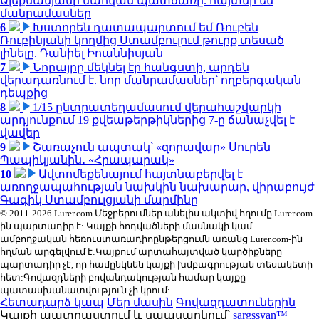
Ալեքսանյանի մահվան պատճառը. հայտնի են
մանրամասներ
6
Խստորեն դատապարտում եմ Ռուբեն
Ռուբինյանի կողմից Ստամբուլում թուրք տեսած
լինելը. Դանիել Իոաննիսյան
7
Նորայրը մեկնել էր հանգստի, արդեն
վերադառնում է. նոր մանրամասներ՝ ողբերգական
դեպքից
8
1/15 ընտրատեղամասում վերահաշվարկի
արդյունքում 19 քվեաթերթիկներից 7-ը ճանաչվել է
վավեր
9
Շառաչուն ապտակ՝ «զորավար» Սուրեն
Պապիկյանին․ «Հրապարակ»
10
Ավտոմեքենայում հայտնաբերվել է
առողջապահության նախկին նախարար, վիրաբույժ
Գագիկ Ստամբուլցյանի մարմինը
© 2011-2026 Lurer.com Մեջբերումներ անելիս ակտիվ հղումը Lurer.com-
ին պարտադիր է: Կայքի հոդվածների մասնակի կամ
ամբողջական հեռուստառադիոընթերցումն առանց Lurer.com-ին
հղման արգելվում է:Կայքում արտահայտված կարծիքները
պարտադիր չէ, որ համընկնեն կայքի խմբագրության տեսակետի
հետ:Գովազդների բովանդակության համար կայքը
պատասխանատվություն չի կրում:
Հետադարձ կապ
Մեր մասին
Գովազդատուներին
Կայքի պատրաստում և սպասարկում՝
sargssyan™