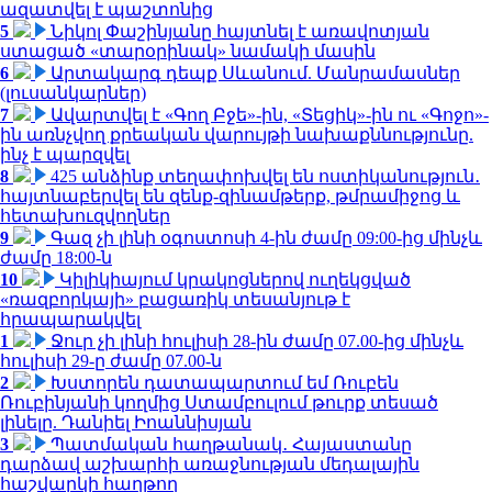
ազատվել է պաշտոնից
5
Նիկոլ Փաշինյանը հայտնել է առավոտյան
ստացած «տարօրինակ» նամակի մասին
6
Արտակարգ դեպք Սևանում. Մանրամասներ
(լուսանկարներ)
7
Ավարտվել է «Գող Բջե»-ին, «Տեցիկ»-ին ու «Գոջո»-
ին առնչվող քրեական վարույթի նախաքննությունը.
ինչ է պարզվել
8
425 անձինք տեղափոխվել են ոստիկանություն․
հայտնաբերվել են զենք-զինամթերք, թմրամիջոց և
հետախուզվողներ
9
Գազ չի լինի օգոստոսի 4-ին ժամը 09:00-ից մինչև
ժամը 18:00-ն
10
Կիլիկիայում կրակոցներով ուղեկցված
«ռազբորկայի» բացառիկ տեսանյութ է
հրապարակվել
1
Ջուր չի լինի հուլիսի 28-ին ժամը 07.00-ից մինչև
հուլիսի 29-ը ժամը 07.00-ն
2
Խստորեն դատապարտում եմ Ռուբեն
Ռուբինյանի կողմից Ստամբուլում թուրք տեսած
լինելը. Դանիել Իոաննիսյան
3
Պատմական հաղթանակ․ Հայաստանը
դարձավ աշխարհի առաջնության մեդալային
հաշվարկի հաղթող