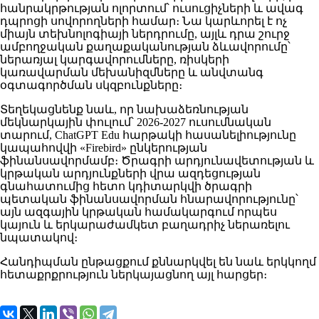
հանրակրթության ոլորտում՝ ուսուցիչների և ավագ
դպրոցի սովորողների համար։ Նա կարևորել է ոչ
միայն տեխնոլոգիայի ներդրումը, այլև դրա շուրջ
ամբողջական քաղաքականության ձևավորումը՝
ներառյալ կարգավորումները, ռիսկերի
կառավարման մեխանիզմները և անվտանգ
օգտագործման սկզբունքները։
Տեղեկացնենք նաև, որ նախաձեռնության
մեկնարկային փուլում՝ 2026-2027 ուսումնական
տարում, ChatGPT Edu հարթակի հասանելիությունը
կապահովվի «Firebird» ընկերության
ֆինանսավորմամբ։ Ծրագրի արդյունավետության և
կրթական արդյունքների վրա ազդեցության
գնահատումից հետո կդիտարկվի ծրագրի
պետական ֆինանսավորման հնարավորությունը՝
այն ազգային կրթական համակարգում որպես
կայուն և երկարաժամկետ բաղադրիչ ներառելու
նպատակով։
Հանդիպման ընթացքում քննարկվել են նաև երկկողմ
հետաքրքրություն ներկայացնող այլ հարցեր։