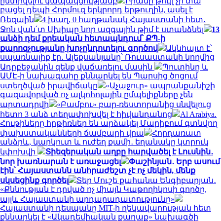
ընտրվելու կապակցությամբ
Իրանը թույլ չի տա
բացել դեպի Հորմուզ երկրորդ երթուղին, ասել է
Ռեզաին
4 խաղ, 0 հաղթանակ Հայաստանի հետ․
Ջոն վան՛տ Սխիպը նոր ազգային թիմ է ստանձնել
13
անձի դեմ քրեական հետապնդում՝ ՔՊ-ի
քարոզչությանը խոչընդոտելու գործով
Ակնհայտ է՝
սպառնալիք էր․ Ալեքսանյանը՝ Ռուսաստանի կողմից
Ադրբեջանին զենք վաճառելու մասին
Պուտինը և
ԱՄԷ-ի նախագահը քննարկել են Պարսից ծոցում
ստեղծված իրավիճակը
«Աչաջուր» ապրանքանիշի
գազավորված ոչ ալկոհոլային ըմպելիքները չեն
արտադրվի
«Բամբու» բար-ռեստորանից սնվելուց
հետո 3 անձ տեղափոխվել է հիվանդանոց
Al Arabiya.
Հութիները հրթիռներ են արձակել Մարիբում գտնվող
փախստականների ճամբարի վրա
Հորդառատ
անձրև, կարկուտ և ուժեղ քամի․ եղանակը կտրուկ
կփոխվի
Տիեզերական աղբը հարվածել է Լուսնին․
նոր խառնարան է առաջացել
Փաշինյան․ Երբ ասում
էին՝ Հայաստանն անհրաժեշտ չէ ոչ մեկին, մենք
սկսեցինք գործել
Տեր Մուշե քահանա Ենգիբարյան․
«Քննության է դրված ոչ միայն Կաթողիկոսի գործը,
այլև Հայաստանի արդարադատությունը»
Հայաստանի դեսպանը MIT-ի ղեկավարության հետ
քննարկել է «Ակադեմիական քաղաք» նախագծի