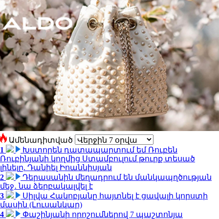
Ամենադիտված
1
Խստորեն դատապարտում եմ Ռուբեն
Ռուբինյանի կողմից Ստամբուլում թուրք տեսած
լինելը. Դանիել Իոաննիսյան
2
Դերասանին մեղադրում են մանկապղծության
մեջ․ նա ձերբակալվել է
3
Սիլվա Հակոբյանը հայտնել է ցավալի կորստի
մասին (Լուսանկար)
4
Փաշինյանի որոշումներով 7 պաշտոնյա