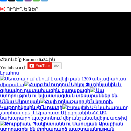
ՈՒՂԻՂ ԵԹԵՐ
Հետևե՛ք Euromedia24-ին
Youtube-ում`
Լրահոս
Սեուտայում մնում է ավելի քան 1300 անչափահաս
միգրանտ
Հարց եմ ուղղում Նիկոլ Փաշինյանին և
գլխավոր դատախազին. քաղաքացի
Սա
ստորություն ու նվաստացման տեսարաններ են.
Աննա Մկրտչյան
Հայի ողնաշարը չե՛ն կոտրի․
Կաթողիկոսին չե՞ն դատի
Իսրայելի ԱԳ նախարարը
շնորհավորել է Արարատ Միրզոյանին ՀՀ ԱԳ
նախարարի պաշտոնում վերանշանակվելու առթիվ
Թուրքիան, Պակիստանն ու Սաուդյան Արաբիան
ստորագրել են փոխադարձ պաշտպանության