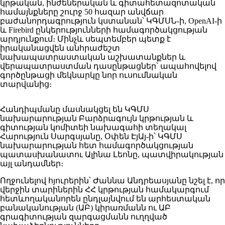
կրթական, ինժեներական և գիտահետազոտական
համայնքները շուրջ 50 հազար անվճար
բաժանորդագրություն կստանան՝ ԿԳՄՍՆ-ի, OpenAI-ի
և Firebird ընկերությունների համագործակցության
արդյունքում։ Մինչև սեպտեմբեր պետք է
իրականացվեն անհրաժեշտ
նախապատրաստական աշխատանքներ և
վերապատրաստման դասընթացներ՝ ապահովելով
գործընթացի մեկնարկը նոր ուսումնական
տարվանից։
Հանդիպմանը մասնակցել են ԿԳՄՍ
նախարարության Բարձրագույն կրթության և
գիտության կոմիտեի նախագահի տեղակալ
Հարություն Սարգսյանը, Օփեն ԷյԱյ-ի՝ ԿԳՄՍ
նախարարության հետ համագործակցության
պատասխանատու Ալինա Լեոնը, պատվիրակության
այլ անդամներ։
Ողջունելով հյուրերին՝ Ժաննա Անդրեասյանը նշել է, որ
վերջին տարիներին ՀՀ կրթության համակարգում
հետևողականորեն ընդլայնվում են արհեստական
բանականության (ԱԲ) կիրառմանն ու ԱԲ
գրագիտության զարգացմանն ուղղված