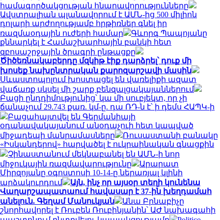
համագործակցության հնարավորությունները
Ավստրալիան պլանավորում է ԱՄՆ-ից 500 միլիոն
դոլարի արժողությամբ հրթիռներ գնել իր
ռազմաօդային ուժերի համար
Գևորգ Պապոյանը
քննարկել է Համաշխարհային բանկի հետ
զբոսաշրջային ծրագրի ընթացքը
Ծիծեռնակաբերդը մզկիթ էիք դարձրել՝ դուք մի
խոսեք նախընտրական քարոզարշավի մասին
Սևաստոպոլում խոստացել են վառելիքի ազատ
վաճառք սկսել մի շարք բենզալցակայաններում
Բացի ընդդիմությունից՝ կա մի սուբյեկտ, որ չի
ճանաչում 29.743 քառ. կմ-ը. դա ՌԴ-ն է՝ ի դեմս ՀԱՊԿ-ի
Բացահայտվել են Գերմանիայի
օդանավակայանում անօդաչուի հետ կապված
միջադեպի մանրամասները
Ռուսաստանի բանակը
«Իսկանդերով» հարվածել է ուկրաինական գնացքին
Չինաստանում մեկնաբանել են ԱՄՆ-ի նոր
միջուկային ռազմավարությունը
Արարատ
Միրզոյանը օգոստոսի 10-14-ը ներառյալ կլինի
արձակուրդում
Այն, ինչ որ այսօր տեղի կունենա
Վաղարշապատաում հավասար է 37-ին խեղդամահ
անելուն. Գեղամ Մանուկյան
Անա Բրնաբիչը
շնորհավորել է Ռուբեն Ռուբինյանին՝ ԱԺ նախագահի
պաշտոնում ընտրվելու կապակցությամբ
Politico.