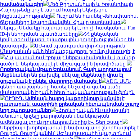
համաձայնագիր
Մեծ Բրիտանիայի և Իռլանդիայի
Հայոց թեմը կոչ է անում հարգել Եկեղեցու
ինքնավարությունը
Ուզում են հասնել Վեհափառին․
ճնշումները կշարունակվեն․ Հրայր սարկավագ
Սերգեյ Սեմակը հայտարարել է, որ չի հասկանում Fan
ID-ի ներդրման պատճառները
ՀՀ քննչական
կոմիտեում կառուցվածքային փոփոխություններ են
կատարվել
ԱԺ-ում պատգամավոր Հարություն
Մնացականյանի ինքնազգացողությունը վատացել է
Հայաստանում էբոլայի ներթափանցման վտանգը
ցածր է․ ներկայացվել է միջազգային իրավիճակը
Ողբերգական վթար Երևանում․ Գայի պողոտայում
մեքենաներ են բախվել, մեկ այլ մեքենայի վրա էլ
ցուցանակ է ընկել. վարորդը մահացել է
ADC. ԱՄՆ
զենքի պաշարները հասել են չափազանց ցածր
մակարդակի Իրանի հետ հակամարտության ֆոնին
ՈՒՂԻՂ․ Ամենայն հայոց կաթողիկոսը կանչվել է
դատարան. ապօրինի քրեական հետապնդման շուրջ
նոր զարգացումներ
«Հոգևորականին ավազանի
անունով կոչելը բարոյական սնանկության
ամենացայտուն դրսևորումներից է». Տեր Եսայի
Սերբիայի խորհրդարանի նախագահը շնորհավորել է
Ռուբեն Ռուբինյանին՝ ԱԺ նախագահի պաշտոնում