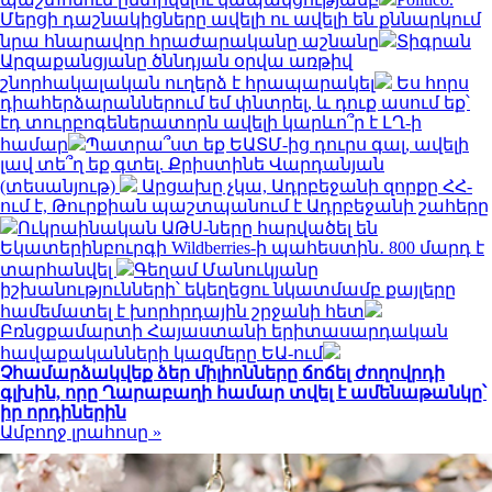
Մերցի դաշնակիցները ավելի ու ավելի են քննարկում
նրա հնարավոր հրաժարականը աշնանը
Տիգրան
Արզաքանցյանը ծննդյան օրվա առթիվ
շնորհակալական ուղերձ է հրապարակել
Ես հորս
դիահերձարաններում եմ փնտրել, և դուք ասում եք՝
էդ տուրբոգեներատորն ավելի կարևո՞ր է ԼՂ-ի
համար
Պատրա՞ստ եք ԵԱՏՄ-ից դուրս գալ, ավելի
լավ տե՞ղ եք գտել. Քրիստինե Վարդանյան
(տեսանյութ)
Արցախը չկա, Ադրբեջանի զորքը ՀՀ-
ում է, Թուրքիան պաշտպանում է Ադրբեջանի շահերը
Ուկրաինական ԱԹՍ-ները հարվածել են
Եկատերինբուրգի Wildberries-ի պահեստին․ 800 մարդ է
տարհանվել
Գեղամ Մանուկյանը
իշխանությունների՝ եկեղեցու նկատմամբ քայլերը
համեմատել է խորհրդային շրջանի հետ
Բռնցքամարտի Հայաստանի երիտասարդական
հավաքականների կազմերը ԵԱ-ում
Չհամարձակվեք ձեր միլիոնները ճոճել ժողովրդի
գլխին, որը Ղարաբաղի համար տվել է ամենաթանկը՝
իր որդիներին
Ամբողջ լրահոսը »