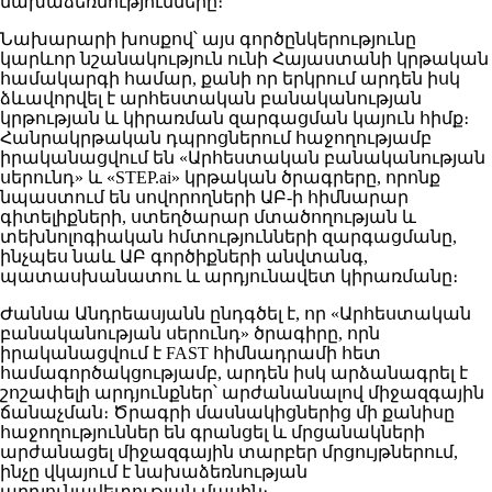
նախաձեռնությունները։
Նախարարի խոսքով՝ այս գործընկերությունը
կարևոր նշանակություն ունի Հայաստանի կրթական
համակարգի համար, քանի որ երկրում արդեն իսկ
ձևավորվել է արհեստական բանականության
կրթության և կիրառման զարգացման կայուն հիմք։
Հանրակրթական դպրոցներում հաջողությամբ
իրականացվում են «Արհեստական բանականության
սերունդ» և «STEP.ai» կրթական ծրագրերը, որոնք
նպաստում են սովորողների ԱԲ-ի հիմնարար
գիտելիքների, ստեղծարար մտածողության և
տեխնոլոգիական հմտությունների զարգացմանը,
ինչպես նաև ԱԲ գործիքների անվտանգ,
պատասխանատու և արդյունավետ կիրառմանը։
Ժաննա Անդրեասյանն ընդգծել է, որ «Արհեստական
բանականության սերունդ» ծրագիրը, որն
իրականացվում է FAST հիմնադրամի հետ
համագործակցությամբ, արդեն իսկ արձանագրել է
շոշափելի արդյունքներ՝ արժանանալով միջազգային
ճանաչման։ Ծրագրի մասնակիցներից մի քանիսը
հաջողություններ են գրանցել և մրցանակների
արժանացել միջազգային տարբեր մրցույթներում,
ինչը վկայում է նախաձեռնության
արդյունավետության մասին։