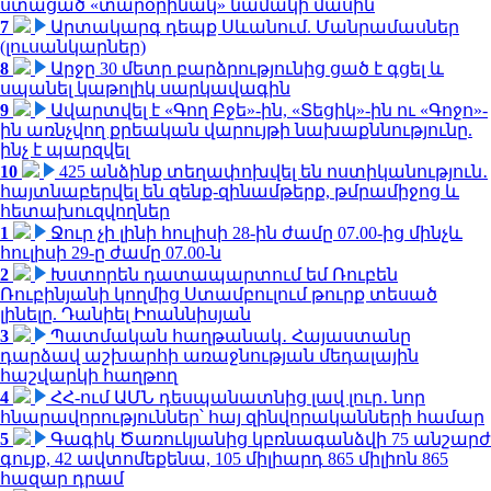
ստացած «տարօրինակ» նամակի մասին
7
Արտակարգ դեպք Սևանում. Մանրամասներ
(լուսանկարներ)
8
Արջը 30 մետր բարձրությունից ցած է գցել և
սպանել կաթոլիկ սարկավագին
9
Ավարտվել է «Գող Բջե»-ին, «Տեցիկ»-ին ու «Գոջո»-
ին առնչվող քրեական վարույթի նախաքննությունը.
ինչ է պարզվել
10
425 անձինք տեղափոխվել են ոստիկանություն․
հայտնաբերվել են զենք-զինամթերք, թմրամիջոց և
հետախուզվողներ
1
Ջուր չի լինի հուլիսի 28-ին ժամը 07.00-ից մինչև
հուլիսի 29-ը ժամը 07.00-ն
2
Խստորեն դատապարտում եմ Ռուբեն
Ռուբինյանի կողմից Ստամբուլում թուրք տեսած
լինելը. Դանիել Իոաննիսյան
3
Պատմական հաղթանակ․ Հայաստանը
դարձավ աշխարհի առաջնության մեդալային
հաշվարկի հաղթող
4
ՀՀ-ում ԱՄՆ դեսպանատնից լավ լուր․ նոր
հնարավորություններ՝ հայ զինվորականների համար
5
Գագիկ Ծառուկյանից կբռնագանձվի 75 անշարժ
գույք, 42 ավտոմեքենա, 105 միլիարդ 865 միլիոն 865
հազար դրամ