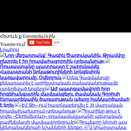
Հետևե՛ք Euromedia24-ին
Youtube-ում`
Լրահոս
Նոր մեղադրանք՝ Գագիկ Ծառուկյանին. Թրամփը
ընտրել է իր իրավահաջորդին (տեսանյութ)
Ռուսաստանը պատրաստ է շարունակել
Հայաստանի երկաթուղիների կոնցեսիոն
կառավարումը. Օվերչուկ
Օլեգ Գազմանովը
քննադատել է արհեստական բանականությամբ
ստեղծված երգերը
ԱԺ պատգամավորի հոր
հոգեհանգստին մասնակցելու ժամանակ Գորիսի
էկոպարեկային ծառայության պետը հանկարծամահ
է եղել
«Էմ Ջի»-ում հայտնաբերվել է 38 վարչական
իրավախախտում (տեսանյութ)
Պուտինը թույլ է
տվել «Շերեմետևո» օդանավակայանի պետական
բաժնեմասի մասնավորեցումը
Գումարը կհոսի այս
կենդանակերպի նշանների ձեռքը. ո՞վ կհարստանա