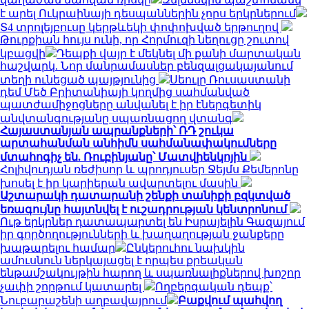
է արել Ուկրաինայի դեսպաններին չորս երկրներում
Տ4 տրոլեյբուսը կերթևեկի փոփոխված երթուղով
Թուրքիան հույս ունի, որ Հորմուզի նեղուցը շուտով
կբացվի
Դեպքի վայր է մեկնել մի քանի մարտական
հաշվարկ. Նոր մանրամասներ բենզալցակայանում
տեղի ունեցած պայթյունից
Սեուլը Ռուսաստանի
դեմ Մեծ Բրիտանիայի կողմից սահմանված
պատժամիջոցները անվանել է իր էներգետիկ
անվտանգությանը սպառնացող վտանգ
Հայաստանյան ապրանքների՝ ՌԴ շուկա
արտահանման անհիմն սահմանափակումները
մտահոգիչ են. Ռուբինյանը՝ Մատվիենկոյին
Հոլիվուդյան ռեժիսոր և պրոդյուսեր Ջեյմս Քեմերոնը
խոսել է իր կարիերան ավարտելու մասին
Աշտարակի դատարանի շենքի տանիքի բզկտված
եռագույնը հայտնվել է ուշադրության կենտրոնում
Ութ երկրներ դատապարտել են Իսրայելին Գազայում
իր գործողությունների և խաղաղության ջանքերը
խաթարելու համար
Ընկերուհու նախկին
ամուսնուն ներկայացել է որպես քրեական
ենթամշակույթին հարող և սպառնալիքներով խոշոր
չափի շորթում կատարել
Ողբերգական դեպք՝
Նուբարաշենի աղբավայրում
Բաքվում պահվող