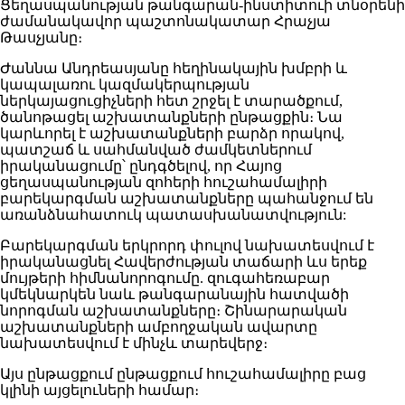
Ցեղասպանության թանգարան-ինստիտուի տնօրենի
ժամանակավոր պաշտոնակատար Հրաչյա
Թասչյանը։
Ժաննա Անդրեասյանը հեղինակային խմբրի և
կապալառու կազմակերպության
ներկայացուցիչների հետ շրջել է տարածքում,
ծանոթացել աշխատանքների ընթացքին։ Նա
կարևորել է աշխատանքների բարձր որակով,
պատշաճ և սահմանված ժամկետներում
իրականացումը՝ ընդգծելով, որ Հայոց
ցեղասպանության զոհերի հուշահամալիրի
բարեկարգման աշխատանքները պահանջում են
առանձնահատուկ պատասխանատվություն:
Բարեկարգման երկրորդ փուլով նախատեսվում է
իրականացնել Հավերժության տաճարի ևս երեք
մույթերի հիմնանորոգումը. զուգահեռաբար
կմեկնարկեն նաև թանգարանային հատվածի
նորոգման աշխատանքները։ Շինարարական
աշխատանքների ամբողջական ավարտը
նախատեսվում է մինչև տարեվերջ։
Այս ընթացքում ընթացքում հուշահամալիրը բաց
կլինի այցելուների համար։