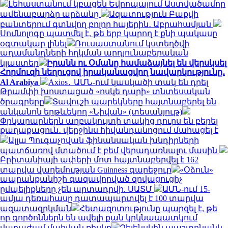
Լեհաստանում կբացեն Եվրոպայում Աստվածամոր
ամենաբարձր արձանը
Ազատություն Բաքվի
բանտերում գտնվող բոլոր հայերին․ Աբրահամյան
Սոմնոլոգը պատմել է, թե երբ կարող է քնի պակասը
օգտակար լինել
Ռուսաստանում կստեղծվի
ադամանդների հղկման արդյունաբերական
կլաստեր
Իրանն ու Օմանը համաձայնել են վերսկսել
Հորմուզի նեղուցով իրականացվող նավարկությունը․
Al Arabiya
Axios․ ԱՄՆ-ում կասկածի տակ են դրել
Թրամփի խոստացած «ոսկե դարի» տնտեսական
ծրագրերը
Տավուշի պարեկները հայտնաբերել են
անկանոն երթևեկող «Նիվան» (տեսանյութ)
Փրկարարներն աղբակույտի տակից դուրս են բերել
քաղաքացուն․ վերջինս հիվանդանոցում մահացել է
Ալլա Պուգաչովան ֆինանսական խնդիրների
պատճառով մտածում է բեմ վերադառնալու մասին
Բրիտանիայի ափերի մոտ հայտնաբերվել է 162
տարվա վաղեմության Guinness գարեջուր
«Օձուն»
ապրանքանիշի գազավորված զովացուցիչ
ըմպելիքները չեն արտադրվի. ՍԱՏՄ
ԱՄՆ-ում 15-
ամյա դեռահասը դատապարտվել է 100 տարվա
ազատազրկման
Հետազոտությունը պարզել է, թե
որ գործոններն են ավելի քան կրկնապատկում
վաղաժամ մահվան ռիսկը
Զելենսկին պաշտոնանկ