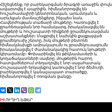
Հիշեցնենք, որ բարեկարգման ծրագրի առաջին փուլն
ավարտվել է ապրիլին․ հիմնանորոգվել են
հուշահամալիրի կենտրոնական, արևմտյան և
արևելյան մասնաշենքերը, ինչպես նաև
Հավերժության տաճարի մույթերը։ Կառուցվել է
ջրահեռացման նոր համակարգ, իրականացվել են
մույթերի և հուշապատի հիմքերի ջրամեկուսացման
աշխատանքներ։ Մաքրվել է նախկին քայքայված
ջրամեկուսիչ շերտը, իսկ մույթերի բետոնե
հիմնակմախքի ամրակայումն ու ջրամեկուսացումն
իրականացվել է ժամանակակից հատուկ նյութերի
կիրառմամբ։ Փոխարինվել են թիկնամասերի և
կողաճակատների սալերը, մույթերին հարող
հատվածներում տեղադրվել է նոր սալահատակ։
Հուշապատի երկայնքով կառուցվել է նոր ճեմուղի,
բարեկարգվել է կանաչապատ տարածքը,
հիմնանորոգվել է ոռոգման ցանցը։
ՈՒՂԻՂ ԵԹԵՐ