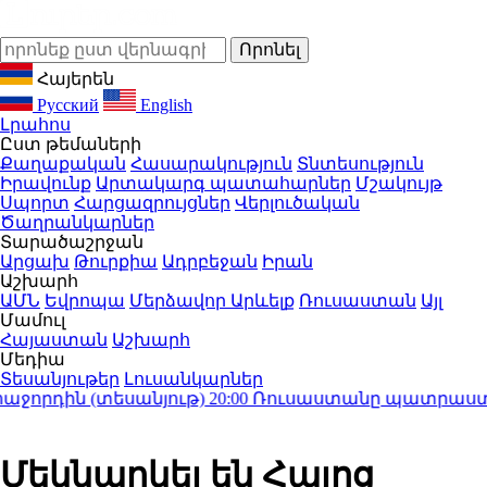
Հայերեն
Русский
English
Լրահոս
Ըստ թեմաների
Քաղաքական
Հասարակություն
Տնտեսություն
Իրավունք
Արտակարգ պատահարներ
Մշակույթ
Սպորտ
Հարցազրույցներ
Վերլուծական
Ծաղրանկարներ
Տարածաշրջան
Արցախ
Թուրքիա
Ադրբեջան
Իրան
Աշխարհ
ԱՄՆ
Եվրոպա
Մերձավոր Արևելք
Ռուսաստան
Այլ
Մամուլ
Հայաստան
Աշխարհ
Մեդիա
Տեսանյութեր
Լուսանկարներ
րդին (տեսանյութ)
20:00
Ռուսաստանը պատրաստ է շար
Մեկնարկել են Հայոց