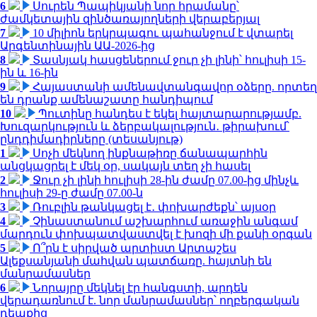
6
Սուրեն Պապիկյանի նոր հրամանը՝
ժամկետային զինծառայողների վերաբերյալ
7
10 միլիոն երկրպագու պահանջում է վտարել
Արգենտինային ԱԱ-2026-ից
8
Տասնյակ հասցեներում ջուր չի լինի՝ հուլիսի 15-
ին և 16-ին
9
Հայաստանի ամենավտանգավոր օձերը. որտեղ
են դրանք ամենաշատը հանդիպում
10
Պուտինը հանդես է եկել հայտարարությամբ.
Խուզարկություն և ձերբակալություն․ թիրախում՝
ընդդիմադիրները (տեսանյութ)
1
Սոչի մեկնող ինքնաթիռը ճանապարհին
անցկացրել է մեկ օր, սակայն տեղ չի հասել
2
Ջուր չի լինի հուլիսի 28-ին ժամը 07.00-ից մինչև
հուլիսի 29-ը ժամը 07.00-ն
3
Ռուբլին թանկացել է․ փոխարժեքն՝ այսօր
4
Չինաստանում աշխարհում առաջին անգամ
մարդուն փոխպատվաստվել է խոզի մի քանի օրգան
5
Ո՞րն է սիրված արտիստ Արտաշես
Ալեքսանյանի մահվան պատճառը. հայտնի են
մանրամասներ
6
Նորայրը մեկնել էր հանգստի, արդեն
վերադառնում է. նոր մանրամասներ՝ ողբերգական
դեպքից