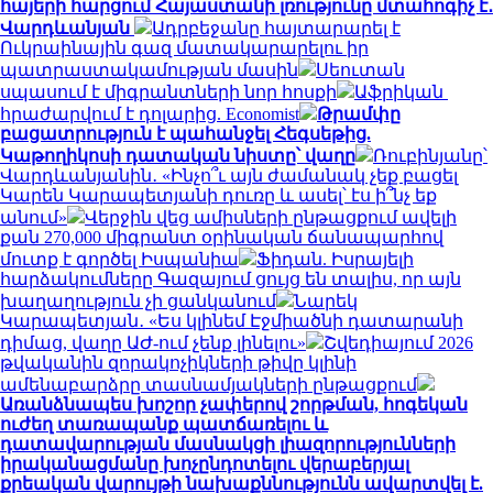
հայերի հարցում Հայաստանի լռությունը մտահոգիչ է․
Վարդևանյան
Ադրբեջանը հայտարարել է
Ուկրաինային գազ մատակարարելու իր
պատրաստակամության մասին
Սեուտան
սպասում է միգրանտների նոր հոսքի
Աֆրիկան ​​
հրաժարվում է դոլարից. Economist
Թրամփը
բացատրություն է պահանջել Հեգսեթից.
Կաթողիկոսի դատական նիստը՝ վաղը
Ռուբինյանը՝
Վարդևանյանին․ «Ինչո՞ւ այն ժամանակ չեք բացել
Կարեն Կարապետյանի դուռը և ասել՝ էս ի՞նչ եք
անում»
Վերջին վեց ամիսների ընթացքում ավելի
քան 270,000 միգրանտ օրինական ճանապարհով
մուտք է գործել Իսպանիա
Ֆիդան. Իսրայելի
հարձակումները Գազայում ցույց են տալիս, որ այն
խաղաղություն չի ցանկանում
Նարեկ
Կարապետյան․ «Ես կլինեմ Էջմիածնի դատարանի
դիմաց, վաղը ԱԺ-ում չենք լինելու»
Շվեդիայում 2026
թվականին զորակոչիկների թիվը կլինի
ամենաբարձրը տասնամյակների ընթացքում
Առանձնապես խոշոր չափերով շորթման, հոգեկան
ուժեղ տառապանք պատճառելու և
դատավարության մասնակցի լիազորությունների
իրականացմանը խոչընդոտելու վերաբերյալ
քրեական վարույթի նախաքննությունն ավարտվել է.