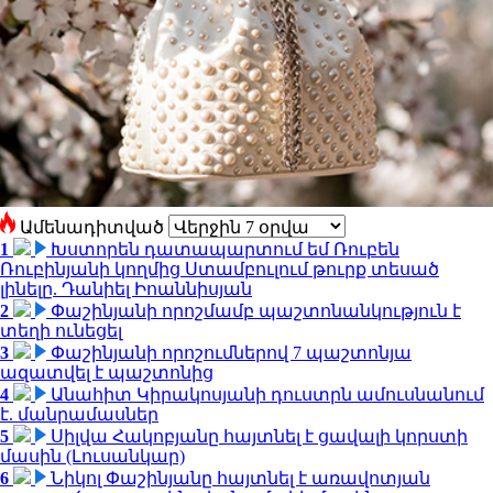
Ամենադիտված
1
Խստորեն դատապարտում եմ Ռուբեն
Ռուբինյանի կողմից Ստամբուլում թուրք տեսած
լինելը. Դանիել Իոաննիսյան
2
Փաշինյանի որոշմամբ պաշտոնանկություն է
տեղի ունեցել
3
Փաշինյանի որոշումներով 7 պաշտոնյա
ազատվել է պաշտոնից
4
Անահիտ Կիրակոսյանի դուստրն ամուսնանում
է. մանրամասներ
5
Սիլվա Հակոբյանը հայտնել է ցավալի կորստի
մասին (Լուսանկար)
6
Նիկոլ Փաշինյանը հայտնել է առավոտյան