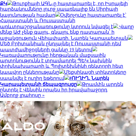
ՔԿ
Թուրքիայի ԱԳՆ-ը հայտարարել է, որ Իսրայելի
հարձակումները լուրջ սպառնալիք են Սիրիայի
կայունության համար
Օվերչուկը հայտարարել է՝
Հայաստանի և Ռուսաստանի
առևտրաշրջանառությունը կտրուկ նվազել է
Վաղը
մենք ԱԺ չենք գալու, գնալու ենք դատարան՝ ի
աջակցություն Վեհափառի. Նարեկ Կարապետյան
Մեծ Բրիտանիան ընդլայնել է Ռուսաստանի դեմ
պատժամիջոցների ցանկը 19 կետով
Կառավարությունը հերթական մաքսային
արտոնությունն է տրամադրել ՊԵԿ նախկին
փոխնախարարի և Պոլիտեխնիկի ռեկտորի հետ
կապվող ընկերությանը
Մեքսիկացի տիկտոկերը
սպանվել է ուղիղ եթերում
#ՈՒՂԻՂ․ Նարեկ
Կարապետյանի ճեպազրույցը
Թրամփն արդեն
ընտրել է Վենսին որպես իր իրավահաջորդ
Ամբողջ լրահոսը »