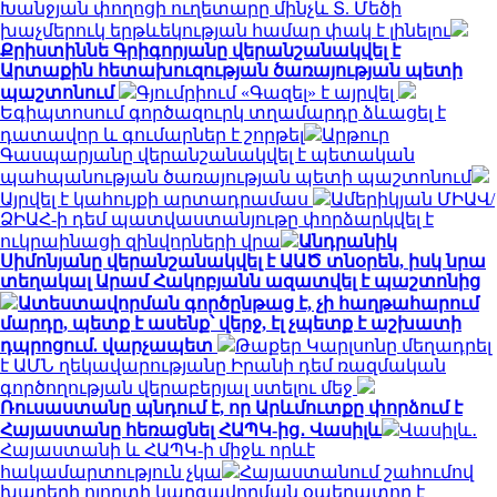
Խանջյան փողոցի ուղետարը մինչև Տ. Մեծի
խաչմերուկ երթևեկության համար փակ է լինելու
Քրիստիննե Գրիգորյանը վերանշանակվել է
Արտաքին հետախուզության ծառայության պետի
պաշտոնում
Գյումրիում «Գազել» է այրվել
Եգիպտոսում գործազուրկ տղամարդը ձևացել է
դատավոր և գումարներ է շորթել
Արթուր
Գասպարյանը վերանշանակվել է պետական
պահպանության ծառայության պետի պաշտոնում
Այրվել է կահույքի արտադրամաս
Ամերիկյան ՄԻԱՎ/
ՁԻԱՀ-ի դեմ պատվաստանյութը փորձարկվել է
ուկրաինացի զինվորների վրա
Անդրանիկ
Սիմոնյանը վերանշանակվել է ԱԱԾ տնօրեն, իսկ նրա
տեղակալ Արամ Հակոբյանն ազատվել է պաշտոնից
Ատեստավորման գործընթաց է, չի հաղթահարում
մարդը, պետք է ասենք՝ վերջ, էլ չպետք է աշխատի
դպրոցում. վարչապետ
Թաքեր Կարլսոնը մեղադրել
է ԱՄՆ ղեկավարությանը Իրանի դեմ ռազմական
գործողության վերաբերյալ ստելու մեջ
Ռուսաստանը պնդում է, որ Արևմուտքը փորձում է
Հայաստանը հեռացնել ՀԱՊԿ-ից․ Վասիլև
Վասիլև․
Հայաստանի և ՀԱՊԿ-ի միջև որևէ
հակամարտություն չկա
Հայաստանում շահումով
խաղերի ոլորտի կարգավորման օպերատոր է