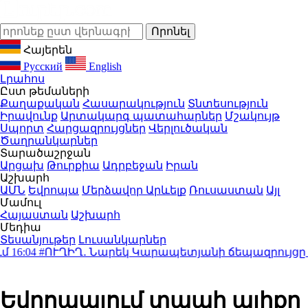
Հայերեն
Русский
English
Լրահոս
Ըստ թեմաների
Քաղաքական
Հասարակություն
Տնտեսություն
Իրավունք
Արտակարգ պատահարներ
Մշակույթ
Սպորտ
Հարցազրույցներ
Վերլուծական
Ծաղրանկարներ
Տարածաշրջան
Արցախ
Թուրքիա
Ադրբեջան
Իրան
Աշխարհ
ԱՄՆ
Եվրոպա
Մերձավոր Արևելք
Ռուսաստան
Այլ
Մամուլ
Հայաստան
Աշխարհ
Մեդիա
Տեսանյութեր
Լուսանկարներ
:04
#ՈՒՂԻՂ․ Նարեկ Կարապետյանի ճեպազրույցը
15:5
Եվրոպայում տապի ալիքը