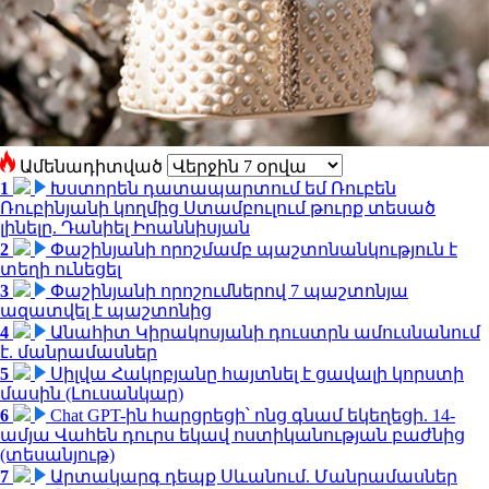
Ամենադիտված
1
Խստորեն դատապարտում եմ Ռուբեն
Ռուբինյանի կողմից Ստամբուլում թուրք տեսած
լինելը. Դանիել Իոաննիսյան
2
Փաշինյանի որոշմամբ պաշտոնանկություն է
տեղի ունեցել
3
Փաշինյանի որոշումներով 7 պաշտոնյա
ազատվել է պաշտոնից
4
Անահիտ Կիրակոսյանի դուստրն ամուսնանում
է. մանրամասներ
5
Սիլվա Հակոբյանը հայտնել է ցավալի կորստի
մասին (Լուսանկար)
6
Chat GPT-ին հարցրեցի՝ ոնց գնամ եկեղեցի. 14-
ամյա Վահեն դուրս եկավ ոստիկանության բաժնից
(տեսանյութ)
7
Արտակարգ դեպք Սևանում. Մանրամասներ