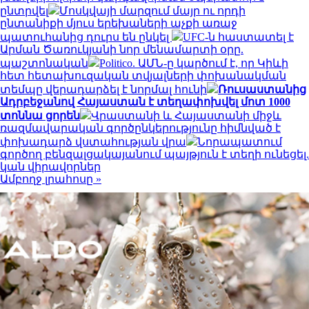
ընտրվել
Մոսկվայի մարզում մայր ու որդի
ընտանիքի մյուս երեխաների աչքի առաջ
պատուհանից դուրս են ընկել
UFC-ն հաստատել է
Արման Ծառուկյանի նոր մենամարտի օրը.
պաշտոնական
Politico. ԱՄՆ-ը կարծում է, որ Կիևի
հետ հետախուզական տվյալների փոխանակման
տեմպը վերադարձել է նորմալ հունի
Ռուսաստանից
Ադրբեջանով Հայաստան է տեղափոխվել մոտ 1000
տոննա ցորեն
Վրաստանի և Հայաստանի միջև
ռազմավարական գործընկերությունը հիմնված է
փոխադարձ վստահության վրա
Նորապատում
գործող բենզալցակայանում պայթյուն է տեղի ունեցել.
կան վիրավորներ
Ամբողջ լրահոսը »