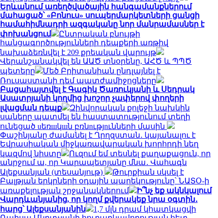
Երևանում առեղծվածային հանգամանքներում
մահացած՝ «Բոնուս» սուպերմարկետների ցանցի
համահիմնադրի ազգականը նոր մանրամասներ է
փոխանցում
Ընտրական բնույթի
հանցագործությունների դեպքերի առթիվ
նախաձեռնվել է 209 քրեական վարույթ
Վերանշանակվել են ԱԱԾ տնօրենը, ԱՀԾ և ՊՊԾ
պետերը
Մեծ Բրիտանիան ընդլայնել է
Ռուսաստանի դեմ պատժամիջոցները
Բացահայտվել է Գագիկ Ծառուկյանի և Սեդրակ
Ասատրյանի կողմից խոշոր չափերով փողերի
լվացման դեպք
Զինվորական քոլեջի նախկին
սաները պատմել են հաստատությունում տեղի
ունեցած uեռшկшն բռնnւթյnւնների մասին
Փաշինյանը ժամանել է Ղրղզստան․ կայանալու է
Եվրասիական միջկառավարական խորհրդի նեղ
կազմով նիստը
Ուզում եմ տեսնել քաղաքացուն, որ
անրջում ա, որ Կարապետյանը մնա․ Վահագն
Ալեքսանյան (տեսանյութ)
Թուրքիան սկսել է
Բալթյան երկրների օդային պարեկությունը՝ ՆԱՏՕ-ի
առաքելության շրջանակներում
Ի՞նչ եք ակնկալում
Վարդևանյանից, որ կողմ քվերակեք նրա օգտին․
հարց՝ Ալեքսանյանին
1,7 մլն դրամ կհատկացվի
Ռաիսա Մկրտչյանի հուղարկավորության հետ