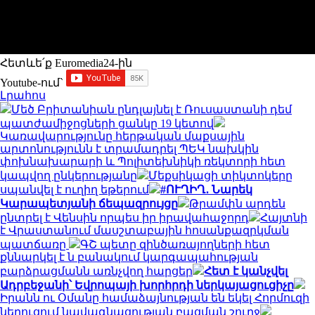
Հետևե՛ք Euromedia24-ին
Youtube-ում`
Լրահոս
Մեծ Բրիտանիան ընդլայնել է Ռուսաստանի դեմ
պատժամիջոցների ցանկը 19 կետով
Կառավարությունը հերթական մաքսային
արտոնությունն է տրամադրել ՊԵԿ նախկին
փոխնախարարի և Պոլիտեխնիկի ռեկտորի հետ
կապվող ընկերությանը
Մեքսիկացի տիկտոկերը
սպանվել է ուղիղ եթերում
#ՈՒՂԻՂ․ Նարեկ
Կարապետյանի ճեպազրույցը
Թրամփն արդեն
ընտրել է Վենսին որպես իր իրավահաջորդ
Հայտնի
է Վրաստանում մասշտաբային հոսանքազրկման
պատճառը
ԳՇ պետը զինծառայողների հետ
քննարկել է ն բանակում կարգապահության
բարձրացմանն առնչվող հարցեր
Հետ է կանչվել
Ադրբեջանի՝ Եվրոպայի խորհրդի ներկայացուցիչը
Իրանն ու Օմանը համաձայնության են եկել Հորմուզի
նեղուցում նավագնացության բացման շուրջ