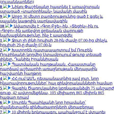
(լուսանկարներ)
8
Նիկոլ Փաշինյանը հայտնել է առավոտյան
ստացած «տարօրինակ» նամակի մասին
9
Արջը 30 մետր բարձրությունից ցած է գցել և
սպանել կաթոլիկ սարկավագին
10
Ավարտվել է «Գող Բջե»-ին, «Տեցիկ»-ին ու
«Գոջո»-ին առնչվող քրեական վարույթի
նախաքննությունը. ինչ է պարզվել
1
Ջուր չի լինի հուլիսի 28-ին ժամը 07.00-ից մինչև
հուլիսի 29-ը ժամը 07.00-ն
2
Խստորեն դատապարտում եմ Ռուբեն
Ռուբինյանի կողմից Ստամբուլում թուրք տեսած
լինելը. Դանիել Իոաննիսյան
3
Պատմական հաղթանակ․ Հայաստանը
դարձավ աշխարհի առաջնության մեդալային
հաշվարկի հաղթող
4
ՀՀ-ում ԱՄՆ դեսպանատնից լավ լուր․ նոր
հնարավորություններ՝ հայ զինվորականների համար
5
Գագիկ Ծառուկյանից կբռնագանձվի 75 անշարժ
գույք, 42 ավտոմեքենա, 105 միլիարդ 865 միլիոն 865
հազար դրամ
6
Սուրեն Պապիկյանի նոր հրամանը՝
ժամկետային զինծառայողների վերաբերյալ
7
10 միլիոն երկրպագու պահանջում է վտարել