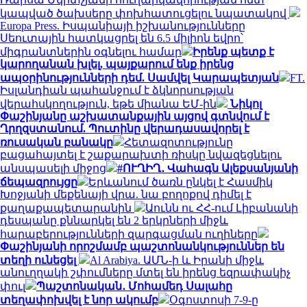
կապված ծախսերը փոխհատուցելու նպատակով
Europa Press. Իսպանիայի իշխանությունները
Սեուտային հատկացրել են 6.5 միլիոն եվրո՝
միգրանտներին օգնելու համար
Իրենք պետք է
կարողանան խլել, պայքարում ենք իրենց
ապօրինությունների դեմ. Սամվել Կարապետյան
FT.
Իսլանդիան պահանջում է ձկնորսության
վերահսկողություն, եթե միանա ԵՄ-ին
Նիկոլ
Փաշինյանը աշխատանքային այցով գտնվում է
Ղրղզստանում. Պուտինը վերադասավորել է
ռուսական բանակը
Հետազոտությունը
բացահայտել է շաքարախտի ռիսկը նվազեցնելու
անսպասելի միջոց
#ՈՒՂԻՂ․ Վահագն Ալեքսանյանի
ճեպազրույցը
Երևանում ծառն ընկել է Հասմիկ
Խոջյանի մեքենայի վրա. նա բողոքով դիմել է
քաղաքապետարանին
Աունն ու ՀՀ-ում Լիբանանի
դեսպանը քննարկել են 2 երկրների միջև
հարաբերությունների զարգացման ուղիները
Փաշինյանի որոշմամբ պաշտոնանկություններ են
տեղի ունեցել
Al Arabiya. ԱՄՆ-ի և Իրանի միջև
անուղղակի շփումները մտել են իրենց եզրափակիչ
փուլ
Պաշտոնական․ Մոհամեդ Սալահը
տեղափոխվել է նոր ակումբ
Օգոստոսի 7-9-ը