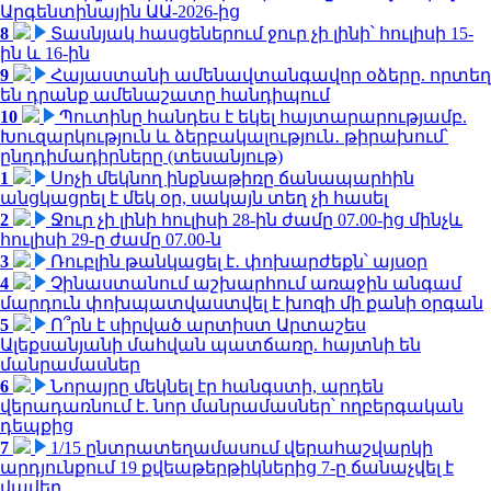
Արգենտինային ԱԱ-2026-ից
8
Տասնյակ հասցեներում ջուր չի լինի՝ հուլիսի 15-
ին և 16-ին
9
Հայաստանի ամենավտանգավոր օձերը. որտեղ
են դրանք ամենաշատը հանդիպում
10
Պուտինը հանդես է եկել հայտարարությամբ.
Խուզարկություն և ձերբակալություն․ թիրախում՝
ընդդիմադիրները (տեսանյութ)
1
Սոչի մեկնող ինքնաթիռը ճանապարհին
անցկացրել է մեկ օր, սակայն տեղ չի հասել
2
Ջուր չի լինի հուլիսի 28-ին ժամը 07.00-ից մինչև
հուլիսի 29-ը ժամը 07.00-ն
3
Ռուբլին թանկացել է․ փոխարժեքն՝ այսօր
4
Չինաստանում աշխարհում առաջին անգամ
մարդուն փոխպատվաստվել է խոզի մի քանի օրգան
5
Ո՞րն է սիրված արտիստ Արտաշես
Ալեքսանյանի մահվան պատճառը. հայտնի են
մանրամասներ
6
Նորայրը մեկնել էր հանգստի, արդեն
վերադառնում է. նոր մանրամասներ՝ ողբերգական
դեպքից
7
1/15 ընտրատեղամասում վերահաշվարկի
արդյունքում 19 քվեաթերթիկներից 7-ը ճանաչվել է
վավեր